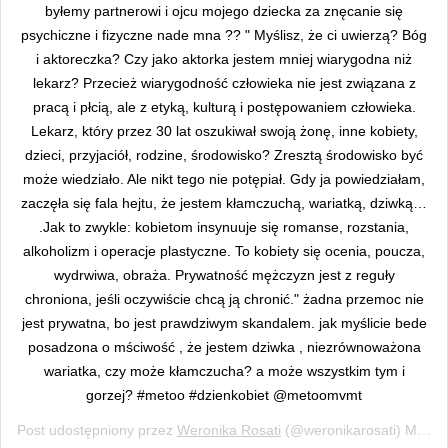
byłemy partnerowi i ojcu mojego dziecka za znęcanie się
psychiczne i fizyczne nade mna ?? " Myślisz, że ci uwierzą? Bóg
i aktoreczka? Czy jako aktorka jestem mniej wiarygodna niż
lekarz? Przecież wiarygodność człowieka nie jest związana z
pracą i płcią, ale z etyką, kulturą i postępowaniem człowieka.
Lekarz, który przez 30 lat oszukiwał swoją żonę, inne kobiety,
dzieci, przyjaciół, rodzine, środowisko? Zresztą środowisko być
może wiedziało. Ale nikt tego nie potępiał. Gdy ja powiedziałam,
zaczęła się fala hejtu, że jestem kłamczuchą, wariatką, dziwką…
.Jak to zwykle: kobietom insynuuje się romanse, rozstania,
alkoholizm i operacje plastyczne. To kobiety się ocenia, poucza,
wydrwiwa, obraża. Prywatność mężczyzn jest z reguły
chroniona, jeśli oczywiście chcą ją chronić." żadna przemoc nie
jest prywatna, bo jest prawdziwym skandalem. jak myślicie bede
posadzona o mściwość , że jestem dziwka , niezrównoważona
wariatka, czy może kłamczucha? a może wszystkim tym i
gorzej? #metoo #dzienkobiet @metoomvmt
Post udostępniony przez
Weronika Rosati
(@weronikarosati)
Mar 8, 2019 o 10:54 PST