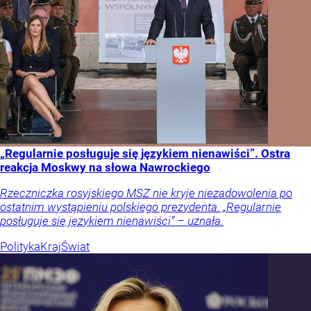
„Regularnie posługuje się językiem nienawiści”. Ostra
reakcja Moskwy na słowa Nawrockiego
Rzeczniczka rosyjskiego MSZ nie kryje niezadowolenia po
ostatnim wystąpieniu polskiego prezydenta. „Regularnie
posługuje się językiem nienawiści” – uznała.
Polityka
Kraj
Świat