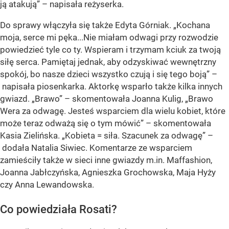
ją atakują” – napisała reżyserka.
Do sprawy włączyła się także Edyta Górniak. „Kochana
moja, serce mi pęka...Nie miałam odwagi przy rozwodzie
powiedzieć tyle co ty. Wspieram i trzymam kciuk za twoją
siłę serca. Pamiętaj jednak, aby odzyskiwać wewnętrzny
spokój, bo nasze dzieci wszystko czują i się tego boją” –
napisała piosenkarka. Aktorkę wsparło także kilka innych
gwiazd. „Brawo” – skomentowała Joanna Kulig, „Brawo
Wera za odwagę. Jesteś wsparciem dla wielu kobiet, które
może teraz odważą się o tym mówić” – skomentowała
Kasia Zielińska. „Kobieta = siła. Szacunek za odwagę” –
dodała Natalia Siwiec. Komentarze ze wsparciem
zamieściły także w sieci inne gwiazdy m.in. Maffashion,
Joanna Jabłczyńska, Agnieszka Grochowska, Maja Hyży
czy Anna Lewandowska.
Co powiedziała Rosati?