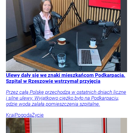
Ulewy dały się we znaki mieszkańcom Podkarpacia.
Szpital w Rzeszowie wstrzymał przyjęcia
Przez całą Polskę przechodzą w ostatnich dniach liczne
i silne ulewy. Wyjątkowo ciężko było na Podkarpaciu,
gdzie woda zalała pomieszczenia szpitalne.
Kraj
Pogoda
Życie