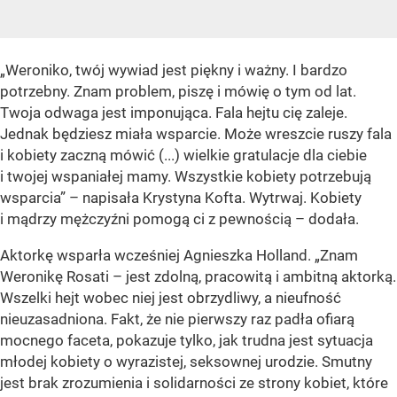
„Weroniko, twój wywiad jest piękny i ważny. I bardzo
potrzebny. Znam problem, piszę i mówię o tym od lat.
Twoja odwaga jest imponująca. Fala hejtu cię zaleje.
Jednak będziesz miała wsparcie. Może wreszcie ruszy fala
i kobiety zaczną mówić (...) wielkie gratulacje dla ciebie
i twojej wspaniałej mamy. Wszystkie kobiety potrzebują
wsparcia” – napisała Krystyna Kofta. Wytrwaj. Kobiety
i mądrzy mężczyźni pomogą ci z pewnością – dodała.
Aktorkę wsparła wcześniej Agnieszka Holland. „Znam
Weronikę Rosati – jest zdolną, pracowitą i ambitną aktorką.
Wszelki hejt wobec niej jest obrzydliwy, a nieufność
nieuzasadniona. Fakt, że nie pierwszy raz padła ofiarą
mocnego faceta, pokazuje tylko, jak trudna jest sytuacja
młodej kobiety o wyrazistej, seksownej urodzie. Smutny
jest brak zrozumienia i solidarności ze strony kobiet, które