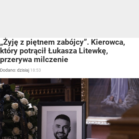
„Żyję z piętnem zabójcy”. Kierowca,
który potrącił Łukasza Litewkę,
przerywa milczenie
Dodano:
dzisiaj
18:53