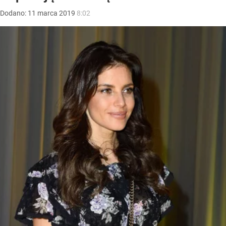
Dodano:
11
marca
2019
8:02