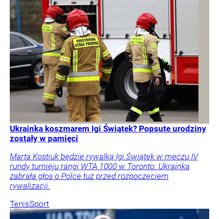
Ukrainka koszmarem Igi Świątek? Popsute urodziny
zostały w pamięci
Marta Kostiuk będzie rywalką Igi Świątek w meczu IV
rundy turnieju rangi WTA 1000 w Toronto. Ukrainka
zabrała głos o Polce tuż przed rozpoczęciem
rywalizacji.
Tenis
Sport