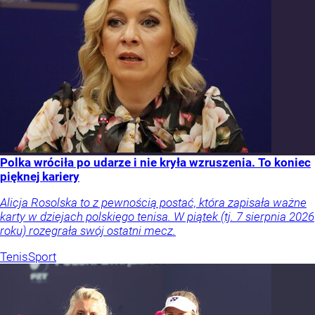
Polka wróciła po udarze i nie kryła wzruszenia. To koniec
pięknej kariery
Alicja Rosolska to z pewnością postać, która zapisała ważne
karty w dziejach polskiego tenisa. W piątek (tj. 7 sierpnia 2026
roku) rozegrała swój ostatni mecz.
Tenis
Sport