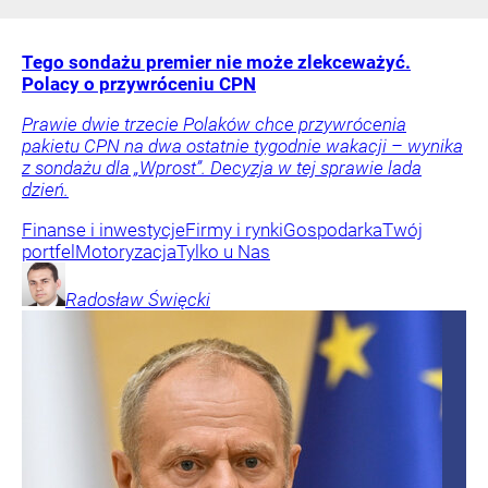
Tego sondażu premier nie może zlekceważyć.
Polacy o przywróceniu CPN
Prawie dwie trzecie Polaków chce przywrócenia
pakietu CPN na dwa ostatnie tygodnie wakacji – wynika
z sondażu dla „Wprost”. Decyzja w tej sprawie lada
dzień.
Finanse i inwestycje
Firmy i rynki
Gospodarka
Twój
portfel
Motoryzacja
Tylko u Nas
Radosław
Święcki