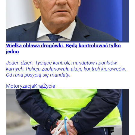
Wielka obława drogówki. Będą kontrolować tylko
jedno
Jeden dzień. Tysiące kontroli, mandatów i punktów
karnych. Policja zaplanowała akcję kontroli kierowców.
Od rana posypią się mandaty.
Motoryzacja
Kraj
Życie