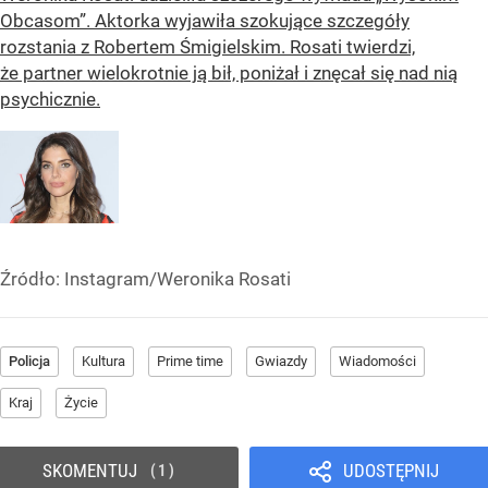
Obcasom”. Aktorka wyjawiła szokujące szczegóły
rozstania z Robertem Śmigielskim. Rosati twierdzi,
że partner wielokrotnie ją bił, poniżał i znęcał się nad nią
psychicznie.
Źródło:
Instagram/Weronika Rosati
Policja
Kultura
Prime time
Gwiazdy
Wiadomości
Kraj
Życie
SKOMENTUJ
UDOSTĘPNIJ
1