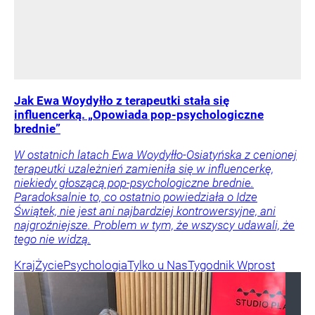
Jak Ewa Woydyłło z terapeutki stała się
influencerką. „Opowiada pop-psychologiczne
brednie”
W ostatnich latach Ewa Woydyłło-Osiatyńska z cenionej
terapeutki uzależnień zamieniła się w influencerkę,
niekiedy głoszącą pop-psychologiczne brednie.
Paradoksalnie to, co ostatnio powiedziała o Idze
Świątek, nie jest ani najbardziej kontrowersyjne, ani
najgroźniejsze. Problem w tym, że wszyscy udawali, że
tego nie widzą.
Kraj
Życie
Psychologia
Tylko u Nas
Tygodnik Wprost