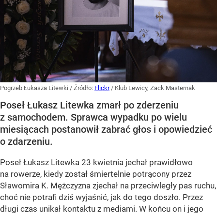
Pogrzeb Łukasza Litewki
/ Źródło:
Flickr
/
Klub Lewicy, Zack Masternak
Poseł Łukasz Litewka zmarł po zderzeniu
z samochodem. Sprawca wypadku po wielu
miesiącach postanowił zabrać głos i opowiedzieć
o zdarzeniu.
Poseł Łukasz Litewka 23 kwietnia jechał prawidłowo
na rowerze, kiedy został śmiertelnie potrącony przez
Sławomira K. Mężczyzna zjechał na przeciwległy pas ruchu,
choć nie potrafi dziś wyjaśnić, jak do tego doszło. Przez
długi czas unikał kontaktu z mediami. W końcu on i jego