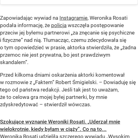
Zapowiadając wywiad na
Instagramie
, Weronika Rosati
podała informację, że
policja
wszczęła postępowanie
przeciw jej byłemu partnerowi
„za znęcanie się psychiczne
i fizyczne”
nad nią. Tłumacząc, czemu zdecydowała się
o tym opowiedzieć w prasie, aktorka stwierdziła, że
„żadna
przemoc nie jest prywatna, bo jest prawdziwym
skandalem”
.
Przed kilkoma dniami oskarżenia aktorki komentował
w rozmowie z
„Faktem”
Robert Śmigielski. – Dowiaduję się
tego od państwa redakcji. Jeśli tak jest to uważam,
że to celowa gra mojej byłej partnerki, by mnie
zdyskredytować – stwierdził wówczas.
Szokujące wyznanie Weroniki Rosati. „Uderzał mnie
wielokrotnie, kiedy byłam w ciąży”. Co na to...
Weronika Rosati udzieliła szczerego wywiadu „Wysokim