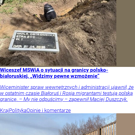
Wiceszef MSWiA o sytuacji na granicy polsko-
białoruskiej. „Widzimy pewne wzmożenie”
Wiceminister spraw wewnętrznych i administracji ujawnił, że
w ostatnim czasie Białoruś i Rosja migrantami testują polską
granicę. – My nie odpuścimy – zapewnił Maciej Duszczyk.
Kraj
Polityka
Opinie i komentarze