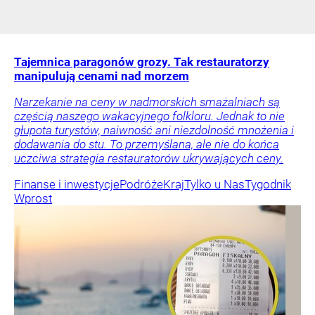
Tajemnica paragonów grozy. Tak restauratorzy
manipulują cenami nad morzem
Narzekanie na ceny w nadmorskich smażalniach są
częścią naszego wakacyjnego folkloru. Jednak to nie
głupota turystów, naiwność ani niezdolność mnożenia i
dodawania do stu. To przemyślana, ale nie do końca
uczciwa strategia restauratorów ukrywających ceny.
Finanse i inwestycje
Podróże
Kraj
Tylko u Nas
Tygodnik
Wprost