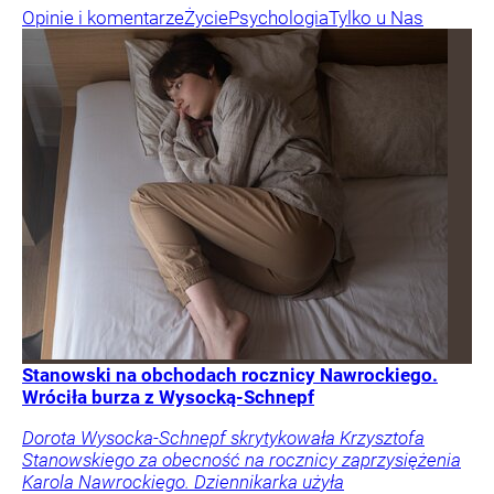
Opinie i komentarze
Życie
Psychologia
Tylko u Nas
Stanowski na obchodach rocznicy Nawrockiego.
Wróciła burza z Wysocką-Schnepf
Dorota Wysocka-Schnepf skrytykowała Krzysztofa
Stanowskiego za obecność na rocznicy zaprzysiężenia
Karola Nawrockiego. Dziennikarka użyła