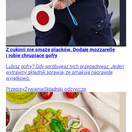
Z cukinii nie smażę placków. Dodaję mozzarellę
i robię chrupiące gofry
Lubisz gofry? Gdy spróbujesz tych przepadniesz. Jeden
wytrawny składnik sprawia, że smakują naprawdę
wyjątkowo.
Przepisy
Żywienie
Składniki odżywcze