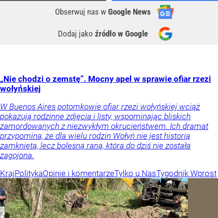
Obserwuj nas
w
Google News
Dodaj jako
źródło w Google
„Nie chodzi o zemstę”. Mocny apel w sprawie ofiar rzezi
wołyńskiej
W Buenos Aires potomkowie ofiar rzezi wołyńskiej wciąż
pokazują rodzinne zdjęcia i listy, wspominając bliskich
zamordowanych z niezwykłym okrucieństwem. Ich dramat
przypomina, że dla wielu rodzin Wołyń nie jest historią
zamkniętą, lecz bolesną raną, która do dziś nie została
zagojona.
Kraj
Polityka
Opinie i komentarze
Tylko u Nas
Tygodnik Wprost