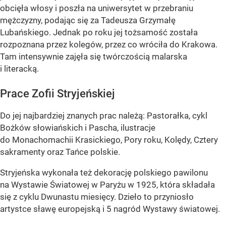
obcięła włosy i poszła na uniwersytet w przebraniu
mężczyzny, podając się za Tadeusza Grzymałę
Lubańskiego. Jednak po roku jej tożsamość została
rozpoznana przez kolegów, przez co wróciła do Krakowa.
Tam intensywnie zajęła się twórczością malarska
i literacką.
Prace Zofii Stryjeńskiej
Do jej najbardziej znanych prac należą: Pastorałka, cykl
Bożków słowiańskich i Pascha, ilustracje
do Monachomachii Krasickiego, Pory roku, Kolędy, Cztery
sakramenty oraz Tańce polskie.
Stryjeńska wykonała też dekorację polskiego pawilonu
na Wystawie Światowej w Paryżu w 1925, która składała
się z cyklu Dwunastu miesięcy. Dzieło to przyniosło
artystce sławę europejską i 5 nagród Wystawy światowej.