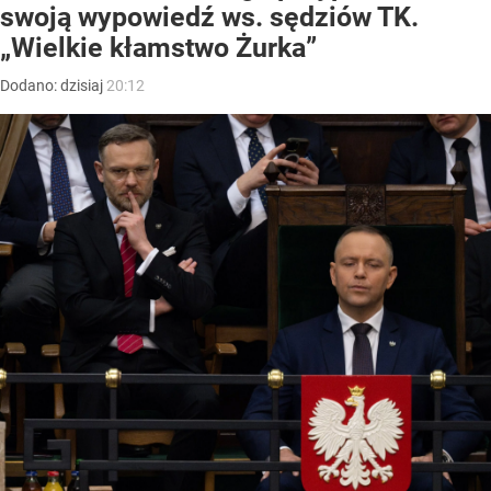
swoją wypowiedź ws. sędziów TK.
„Wielkie kłamstwo Żurka”
Dodano:
dzisiaj
20:12