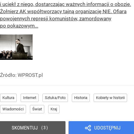
i uciekł z niego, dostarczając ważnych informacji o obozie.
Żołnierz AK współtworzący tajną organizację NIE. Ofiara
powojennych represji komunistów, zamordowany
po pokazowym...
Źródło:
WPROST.pl
Kultura
Internet
Sztuka/Foto
Historia
Kobiety w historii
Wiadomości
Świat
Kraj
SKOMENTUJ
UDOSTĘPNIJ
3