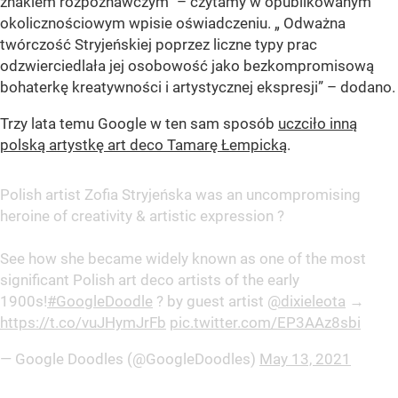
znakiem rozpoznawczym
” – czytamy w opublikowanym
okolicznościowym wpisie oświadczeniu. „
Odważna
twórczość Stryjeńskiej poprzez liczne typy prac
odzwierciedlała jej osobowość jako bezkompromisową
bohaterkę kreatywności i artystycznej ekspresji
” – dodano.
Trzy lata temu Google w ten sam sposób
uczciło inną
polską artystkę art deco Tamarę Łempicką
.
Polish artist Zofia Stryjeńska was an uncompromising
heroine of creativity & artistic expression ?️
See how she became widely known as one of the most
significant Polish art deco artists of the early
1900s!
#GoogleDoodle
? by guest artist
@dixieleota
→
https://t.co/vuJHymJrFb
pic.twitter.com/EP3AAz8sbi
— Google Doodles (@GoogleDoodles)
May 13, 2021