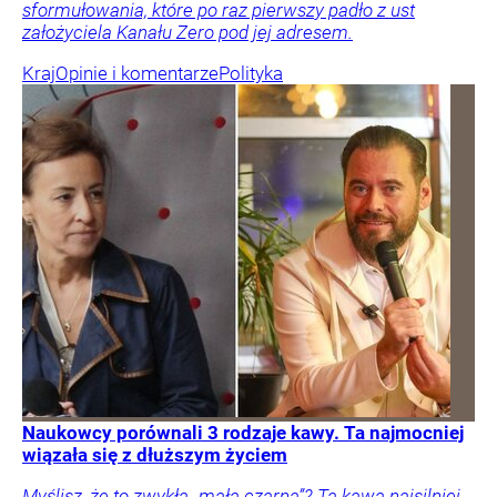
sformułowania, które po raz pierwszy padło z ust
założyciela Kanału Zero pod jej adresem.
Kraj
Opinie i komentarze
Polityka
Naukowcy porównali 3 rodzaje kawy. Ta najmocniej
wiązała się z dłuższym życiem
Myślisz, że to zwykła „mała czarna”? Ta kawa najsilniej