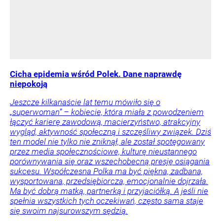
Cicha epidemia wśród Polek. Dane naprawdę
niepokoją
Jeszcze kilkanaście lat temu mówiło się o
„superwoman” – kobiecie, która miała z powodzeniem
łączyć karierę zawodową, macierzyństwo, atrakcyjny
wygląd, aktywność społeczną i szczęśliwy związek. Dziś
ten model nie tylko nie zniknął, ale został spotęgowany
przez media społecznościowe, kulturę nieustannego
porównywania się oraz wszechobecną presję osiągania
sukcesu. Współczesna Polka ma być piękna, zadbana,
wysportowana, przedsiębiorcza, emocjonalnie dojrzała.
Ma być dobrą matką, partnerką i przyjaciółką. A jeśli nie
spełnia wszystkich tych oczekiwań, często sama staje
się swoim najsurowszym sędzią.