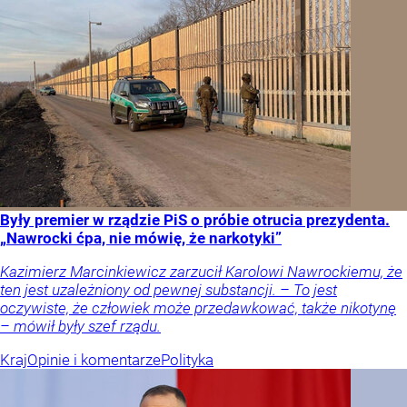
Były premier w rządzie PiS o próbie otrucia prezydenta.
„Nawrocki ćpa, nie mówię, że narkotyki”
Kazimierz Marcinkiewicz zarzucił Karolowi Nawrockiemu, że
ten jest uzależniony od pewnej substancji. – To jest
oczywiste, że człowiek może przedawkować, także nikotynę
– mówił były szef rządu.
Kraj
Opinie i komentarze
Polityka