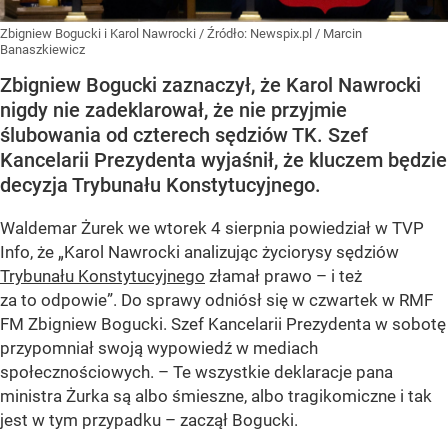
Zbigniew Bogucki i Karol Nawrocki
/ Źródło:
Newspix.pl
/
Marcin
Banaszkiewicz
Zbigniew Bogucki zaznaczył, że Karol Nawrocki
nigdy nie zadeklarował, że nie przyjmie
ślubowania od czterech sędziów TK. Szef
Kancelarii Prezydenta wyjaśnił, że kluczem będzie
decyzja Trybunału Konstytucyjnego.
Waldemar Żurek we wtorek 4 sierpnia powiedział w TVP
Info, że „Karol Nawrocki analizując życiorysy sędziów
Trybunału Konstytucyjnego
złamał prawo – i też
za to odpowie”. Do sprawy odniósł się w czwartek w RMF
FM Zbigniew Bogucki. Szef Kancelarii Prezydenta w sobotę
przypomniał swoją wypowiedź w mediach
społecznościowych. – Te wszystkie deklaracje pana
ministra Żurka są albo śmieszne, albo tragikomiczne i tak
jest w tym przypadku – zaczął Bogucki.