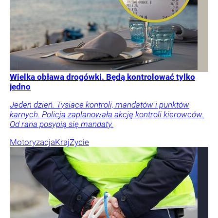
Wielka obława drogówki. Będą kontrolować tylko
jedno
Jeden dzień. Tysiące kontroli, mandatów i punktów
karnych. Policja zaplanowała akcję kontroli kierowców.
Od rana posypią się mandaty.
Motoryzacja
Kraj
Życie