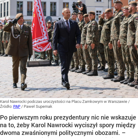
Karol Nawrocki podczas uroczystości na Placu Zamkowym w Warszawie
/
Źródło:
PAP
/
Paweł Supernak
Po pierwszym roku prezydentury nic nie wskazuje
na to, żeby Karol Nawrocki wyciszył spory między
dwoma zwaśnionymi politycznymi obozami. –