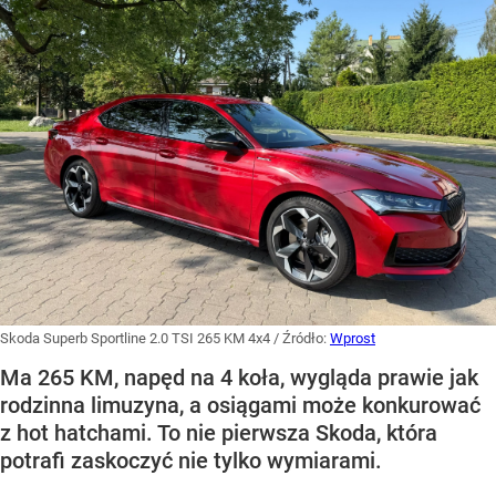
Skoda Superb Sportline 2.0 TSI 265 KM 4x4
/ Źródło:
Wprost
Ma 265 KM, napęd na 4 koła, wygląda prawie jak
rodzinna limuzyna, a osiągami może konkurować
z hot hatchami. To nie pierwsza Skoda, która
potrafi zaskoczyć nie tylko wymiarami.