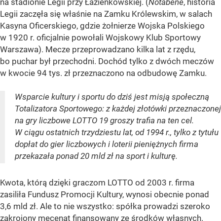
na stadionie Legii przy Łazienkowskiej. (
Notabene
, historia
Legii zaczęła się właśnie na Zamku Królewskim, w salach
Kasyna Oficerskiego, gdzie żołnierze Wojska Polskiego
w 1920 r. oficjalnie powołali Wojskowy Klub Sportowy
Warszawa). Mecze przeprowadzano kilka lat z rzędu,
bo puchar był przechodni. Dochód tylko z dwóch meczów
w kwocie 94 tys. zł przeznaczono na odbudowę Zamku.
Wsparcie kultury i sportu do dziś jest misją społeczną
Totalizatora Sportowego: z każdej złotówki przeznaczonej
na gry liczbowe LOTTO 19 groszy trafia na ten cel.
W ciągu ostatnich trzydziestu lat, od 1994 r., tylko z tytułu
dopłat do gier liczbowych i loterii pieniężnych firma
przekazała ponad 20 mld zł na sport i kulturę.
Kwota, którą dzięki graczom LOTTO od 2003 r. firma
zasiliła Fundusz Promocji Kultury, wynosi obecnie ponad
3,6 mld zł. Ale to nie wszystko: spółka prowadzi szeroko
zakrojony mecenat finansowany ze środków własnych.