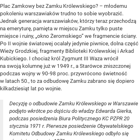
Plac Zamkowy bez Zamku Królewskiego? – młodemu
pokoleniu warszawiaków trudno to sobie wyobrazić.
Jednak generacja warszawiaków, którzy teraz przechodzą
na emeryturę, pamięta w miejscu Zamku tylko puste
miejsce i ruiny, „okno Żeromskiego” we fragmencie ściany.
Po II wojnie światowej ocalały jedynie piwnice, dolna część
Wieży Grodzkiej, fragmenty Biblioteki Królewskiej i Arkad
Kubickiego. I chociaż król Zygmunt III Waza wrócił
na swoją kolumnę już w 1949 r., a Starówce zniszczonej
podczas wojny w 90-98 proc. przywrócono świetność
w latach 50., to za odbudowę Zamku zabrano się dopiero
kilkadziesiąt lat po wojnie.
Decyzję o odbudowie Zamku Królewskiego w Warszawie
podjęto wkrótce po dojściu do władzy Edwarda Gierka,
podczas posiedzenia Biura Politycznego KC PZPR 20
stycznia 1971 r. Pierwsze posiedzenie Obywatelskiego
Komitetu Odbudowy Zamku Królewskiego odbyło się