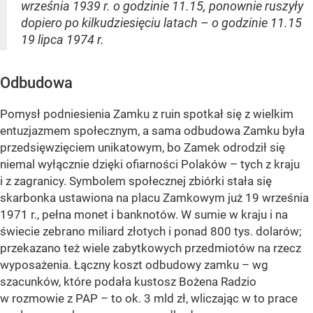
września 1939 r. o godzinie 11.15, ponownie ruszyły
dopiero po kilkudziesięciu latach – o godzinie 11.15
19 lipca 1974 r.
Odbudowa
Pomysł podniesienia Zamku z ruin spotkał się z wielkim
entuzjazmem społecznym, a sama odbudowa Zamku była
przedsięwzięciem unikatowym, bo Zamek odrodził się
niemal wyłącznie dzięki ofiarności Polaków – tych z kraju
i z zagranicy. Symbolem społecznej zbiórki stała się
skarbonka ustawiona na placu Zamkowym już 19 września
1971 r., pełna monet i banknotów. W sumie w kraju i na
świecie zebrano miliard złotych i ponad 800 tys. dolarów;
przekazano też wiele zabytkowych przedmiotów na rzecz
wyposażenia. Łączny koszt odbudowy zamku – wg
szacunków, które podała kustosz Bożena Radzio
w rozmowie z PAP – to ok. 3 mld zł, wliczając w to prace