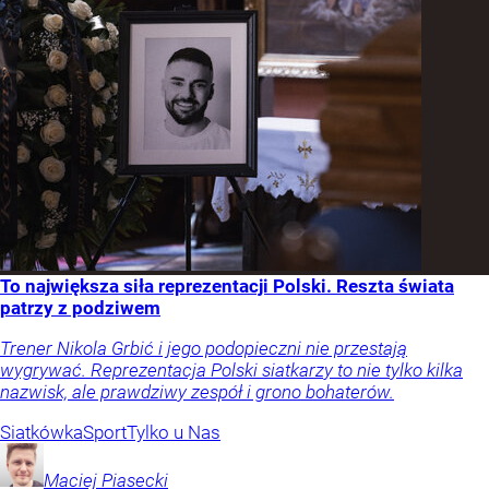
To największa siła reprezentacji Polski. Reszta świata
patrzy z podziwem
Trener Nikola Grbić i jego podopieczni nie przestają
wygrywać. Reprezentacja Polski siatkarzy to nie tylko kilka
nazwisk, ale prawdziwy zespół i grono bohaterów.
Siatkówka
Sport
Tylko u Nas
Maciej
Piasecki