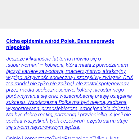
Cicha epidemia wśród Polek. Dane naprawdę
niepokoją
Jeszcze kilkanaście lat temu mówiło się o
„superwoman” – kobiecie, która miała z powodzeniem
łączyć karierę zawodową, macierzyństwo, atrakcyjny
wygląd, aktywność społeczną i szczęśliwy związek. Dziś
ten model nie tylko nie zniknął, ale został spotęgowany
przez media społecznościowe, kulturę nieustannego
porównywania się oraz wszechobecną presję osiągania
sukcesu. Współczesna Polka ma być piękna, zadbana,
wysportowana, przedsiębiorcza, emocjonalnie dojrzała.
Ma być dobrą matką, partnerką i przyjaciółką. A jeśli nie
spełnia wszystkich tych oczekiwań, często sama staje
się swoim najsurowszym sędzią.
Opinie i komentarze
Życie
Psychologia
Tylko u Nas