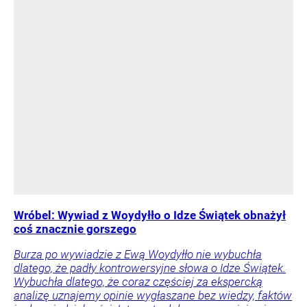
Wróbel: Wywiad z Woydyłło o Idze Świątek obnażył
coś znacznie gorszego
Burza po wywiadzie z Ewą Woydyłło nie wybuchła
dlatego, że padły kontrowersyjne słowa o Idze Świątek.
Wybuchła dlatego, że coraz częściej za ekspercką
analizę uznajemy opinie wygłaszane bez wiedzy, faktów