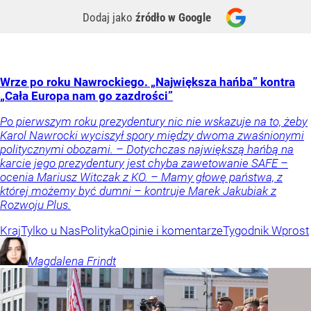
Dodaj jako
źródło w Google
Wrze po roku Nawrockiego. „Największa hańba” kontra
„Cała Europa nam go zazdrości”
Po pierwszym roku prezydentury nic nie wskazuje na to, żeby
Karol Nawrocki wyciszył spory między dwoma zwaśnionymi
politycznymi obozami. – Dotychczas największą hańbą na
karcie jego prezydentury jest chyba zawetowanie SAFE –
ocenia Mariusz Witczak z KO. – Mamy głowę państwa, z
której możemy być dumni – kontruje Marek Jakubiak z
Rozwoju Plus.
Kraj
Tylko u Nas
Polityka
Opinie i komentarze
Tygodnik Wprost
Magdalena
Frindt