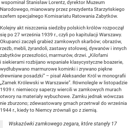
wspominał Stanisław Lorentz, dyrektor Muzeum
Narodowego, mianowany przez prezydenta Starzyńskiego
szefem specjalnego Komisariatu Ratowania Zabytków.
Kolejny akt niszczenia siedziby polskich królów rozpoczął
się po 27 września 1939 r., czyli po kapitulacji Warszawy.
Okupanci zaczęli grabież zamkowych skarbów; obrazów,
rzeźb, mebli, żyrandoli, zastawy stołowej, dywanów i innych
zabytków przeszłości, marmurów, drzwi. „Kilofami
i siekierami rozbijano wspaniałe klasycystyczne boazerie,
wydłubywano marmurowe kominki i zrywano piękne
drewniane posadzki” – pisał Aleksander Król w monografii
„Zamek Królewski w Warszawie”. Równolegle w listopadzie
1939 r. niemieccy saperzy wiercili w zamkowych murach
otwory na materiały wybuchowe. Zamku jednak wówczas
nie zburzono; zdewastowany gmach przetrwał do września
1944 r., kiedy to Niemcy zrównali go z ziemią.
Wskazówki zamkowego zegara, które stanęły 17