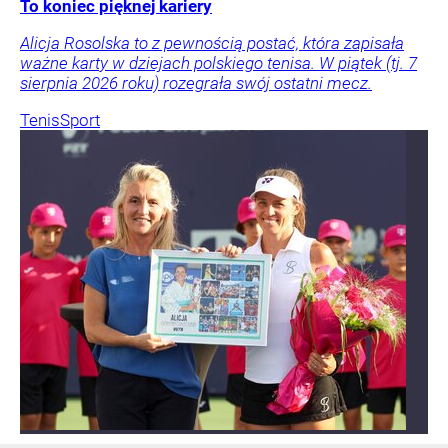
To koniec pięknej kariery
Alicja Rosolska to z pewnością postać, która zapisała
ważne karty w dziejach polskiego tenisa. W piątek (tj. 7
sierpnia 2026 roku) rozegrała swój ostatni mecz.
Tenis
Sport