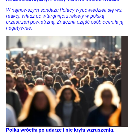
W najnowszym sondażu Polacy wypowiedzieli się ws.
reakcji władz po wtargnięciu rakiety w polską
przestrzeń powietrzną. Znaczna część osób oceniła ją
negatywnie.
Polka wróciła po udarze i nie kryła wzruszenia.