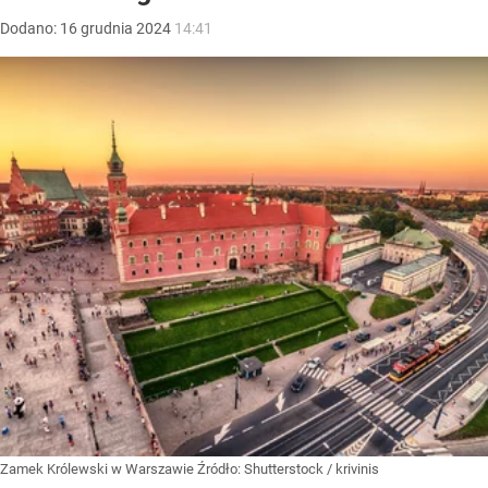
Dodano:
16
grudnia
2024
14:41
Zamek Królewski w Warszawie
Źródło:
Shutterstock
/
krivinis