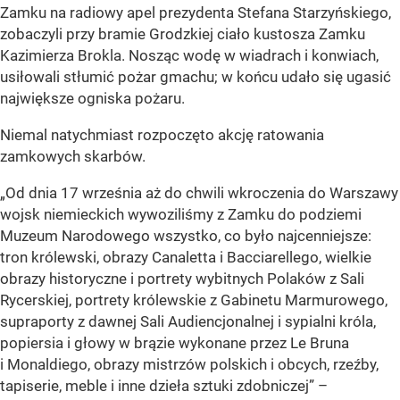
Zamku na radiowy apel prezydenta Stefana Starzyńskiego,
zobaczyli przy bramie Grodzkiej ciało kustosza Zamku
Kazimierza Brokla. Nosząc wodę w wiadrach i konwiach,
usiłowali stłumić pożar gmachu; w końcu udało się ugasić
największe ogniska pożaru.
Niemal natychmiast rozpoczęto akcję ratowania
zamkowych skarbów.
„Od dnia 17 września aż do chwili wkroczenia do Warszawy
wojsk niemieckich wywoziliśmy z Zamku do podziemi
Muzeum Narodowego wszystko, co było najcenniejsze:
tron królewski, obrazy Canaletta i Bacciarellego, wielkie
obrazy historyczne i portrety wybitnych Polaków z Sali
Rycerskiej, portrety królewskie z Gabinetu Marmurowego,
supraporty z dawnej Sali Audiencjonalnej i sypialni króla,
popiersia i głowy w brązie wykonane przez Le Bruna
i Monaldiego, obrazy mistrzów polskich i obcych, rzeźby,
tapiserie, meble i inne dzieła sztuki zdobniczej” –