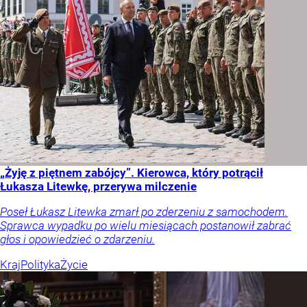
„Żyję z piętnem zabójcy”. Kierowca, który potrącił
Łukasza Litewkę, przerywa milczenie
Poseł Łukasz Litewka zmarł po zderzeniu z samochodem.
Sprawca wypadku po wielu miesiącach postanowił zabrać
głos i opowiedzieć o zdarzeniu.
Kraj
Polityka
Życie