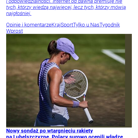
i odpowiedzialności. Internet od dawna premiuje nie
tych, którzy wiedzą najwięcej, lecz tych, którzy mówią
najgłośniej.
Opinie i komentarze
Kraj
Sport
Tylko u Nas
Tygodnik
Wprost
Nowy sondaż po wtargnięciu rakiety
na Lubelszczyznę. Polacy surowo ocenili władze