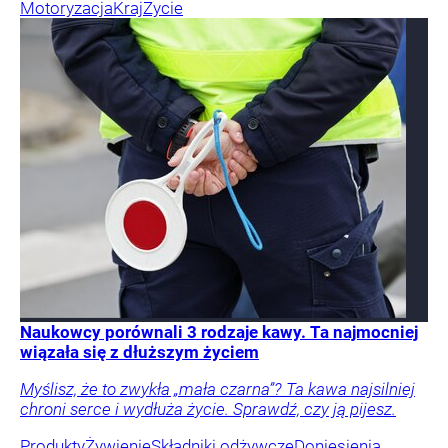
Motoryzacja
Kraj
Życie
Naukowcy porównali 3 rodzaje kawy. Ta najmocniej
wiązała się z dłuższym życiem
Myślisz, że to zwykła „mała czarna”? Ta kawa najsilniej
chroni serce i wydłuża życie. Sprawdź, czy ją pijesz.
Produkty
Żywienie
Składniki odżywcze
Doniesienia