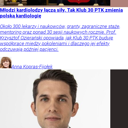
Młodzi kardiolodzy łączą siły. Tak Klub 30 PTK zmienia
polską kardiologię
Około 300 lekarzy i naukowców, granty, zagraniczne staże,
mentoring oraz ponad 30 sesji naukowych rocznie. Prof.
Krzysztof Ozierański opowiada, jak Klub 30 PTK buduje
współpracę między pokoleniami i dlaczego jej efekty
odczuwają później pacjenci.
Anna
Kopras-Fijołek