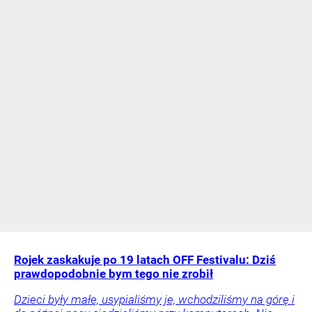
Rojek zaskakuje po 19 latach OFF Festivalu: Dziś
prawdopodobnie bym tego nie zrobił
Dzieci były małe, usypialiśmy je, wchodziliśmy na górę i