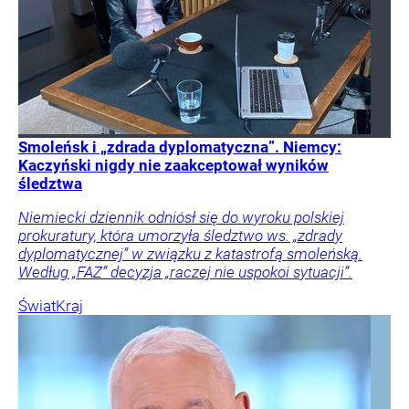
Smoleńsk i „zdrada dyplomatyczna”. Niemcy:
Kaczyński nigdy nie zaakceptował wyników
śledztwa
Niemiecki dziennik odniósł się do wyroku polskiej
prokuratury, która umorzyła śledztwo ws. „zdrady
dyplomatycznej” w związku z katastrofą smoleńską.
Według „FAZ” decyzja „raczej nie uspokoi sytuacji”.
Świat
Kraj