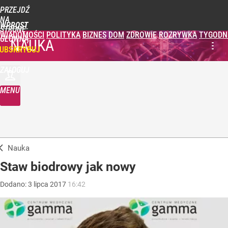
PRZEJDŹ
NA
WPROST
STRONĘ
WIADOMOŚCI
POLITYKA
BIZNES
DOM
ZDROWIE
ROZRYWKA
TYGODN
GŁÓWNĄ
NAUKA
UBSKRYBUJ
ZALOGUJ
MENU
Nauka
Staw biodrowy jak nowy
Dodano:
3
lipca
2017
16:42