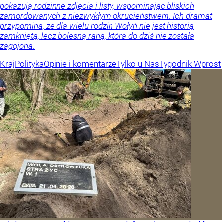
pokazują rodzinne zdjęcia i listy, wspominając bliskich
zamordowanych z niezwykłym okrucieństwem. Ich dramat
przypomina, że dla wielu rodzin Wołyń nie jest historią
zamkniętą, lecz bolesną raną, która do dziś nie została
zagojona.
Kraj
Polityka
Opinie i komentarze
Tylko u Nas
Tygodnik Wprost