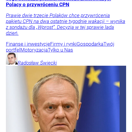
Polacy o przywróceniu CPN
Prawie dwie trzecie Polaków chce przywrócenia
pakietu CPN na dwa ostatnie tygodnie wakacji – wynika
z sondażu dla „Wprost”. Decyzja w tej sprawie lada
dzień.
Finanse i inwestycje
Firmy i rynki
Gospodarka
Twój
portfel
Motoryzacja
Tylko u Nas
Radosław
Święcki