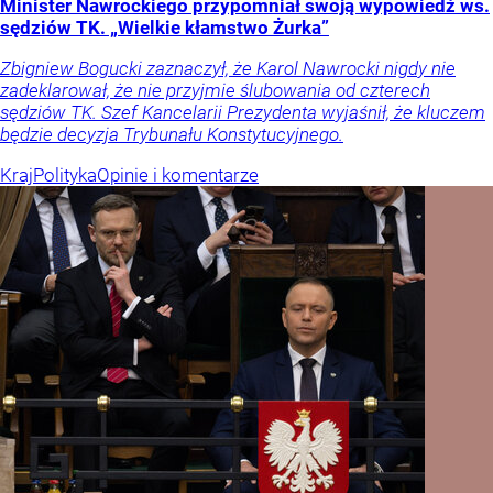
Minister Nawrockiego przypomniał swoją wypowiedź ws.
sędziów TK. „Wielkie kłamstwo Żurka”
Zbigniew Bogucki zaznaczył, że Karol Nawrocki nigdy nie
zadeklarował, że nie przyjmie ślubowania od czterech
sędziów TK. Szef Kancelarii Prezydenta wyjaśnił, że kluczem
będzie decyzja Trybunału Konstytucyjnego.
Kraj
Polityka
Opinie i komentarze