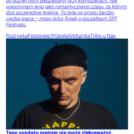
do późnej nocy siedzieliśmy przy komputerach. Nie
wspominam tego jako romantycznego czasu, za którym
dziś szczególnie tęsknię. To była po prostu bardzo
ciężka praca – mówi Artur Rojek o początkach OFF
Festivalu.
Rozrywka
Festiwale/Przeglądy
Muzyka
Tylko u Nas
Tego sondażu premier nie może zlekceważyć.