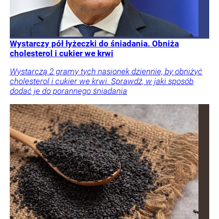
Wystarczy pół łyżeczki do śniadania. Obniża
cholesterol i cukier we krwi
Wystarczą 2 gramy tych nasionek dziennie, by obniżyć
cholesterol i cukier we krwi. Sprawdź, w jaki sposób
dodać je do porannego śniadania