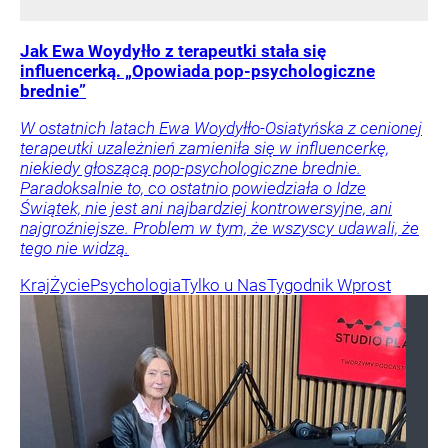
Jak Ewa Woydyłło z terapeutki stała się
influencerką. „Opowiada pop-psychologiczne
brednie”
W ostatnich latach Ewa Woydyłło-Osiatyńska z cenionej
terapeutki uzależnień zamieniła się w influencerkę,
niekiedy głoszącą pop-psychologiczne brednie.
Paradoksalnie to, co ostatnio powiedziała o Idze
Świątek, nie jest ani najbardziej kontrowersyjne, ani
najgroźniejsze. Problem w tym, że wszyscy udawali, że
tego nie widzą.
Kraj
Życie
Psychologia
Tylko u Nas
Tygodnik Wprost