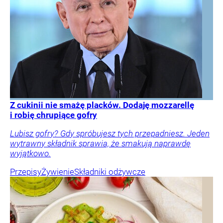
Z cukinii nie smażę placków. Dodaję mozzarellę
i robię chrupiące gofry
Lubisz gofry? Gdy spróbujesz tych przepadniesz. Jeden
wytrawny składnik sprawia, że smakują naprawdę
wyjątkowo.
Przepisy
Żywienie
Składniki odżywcze