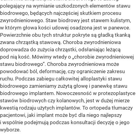
polegający na wymianie uszkodzonych elementów stawu
biodrowego, będących najczęściej skutkiem procesu
zwyrodnieniowego. Staw biodrowy jest stawem kulistym,
w którym głowa kości udowej osadzona jest w panewce.
Powierzchnie obu tych struktur pokryte są gładką tkanką
zwana chrząstką stawową. Choroba zwyrodnieniowa
doprowadza do zużycia chrząstki, odsłaniając leżącą
pod nią kość. Mówimy wtedy o „chorobie zwyrodnieniowej
stawu biodrowego”. Choroba zwyrodnieniowa może
powodować ból, deformację, czy ograniczenie zakresu
ruchu. Podczas zabiegu całkowitej alloplastyki stawu
biodrowego zamieniamy zużytą głowę i panewkę stawu
biodrowego implantem. Nowoczesność w protezoplastyce
stawów biodrowych czy kolanowych, jest w dużej mierze
kwestią rodzaju użytych implantów. To ortopeda tłumaczy
pacjentowi, jaki implant może być dla niego najlepszy
i wspólnie podejmują podczas konsultacji decyzję o jego
wyborze.