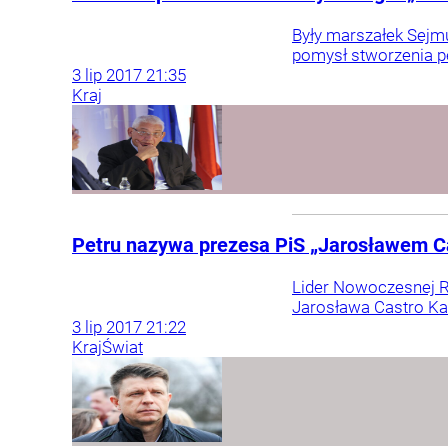
Były marszałek Sejmu
pomysł stworzenia p
3
lip
2017
21:35
Kraj
Petru nazywa prezesa PiS „Jarosławem Ca
Lider Nowoczesnej Ry
Jarosława Castro Kacz
3
lip
2017
21:22
Kraj
Świat