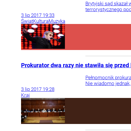
Brytyjski sąd skaza
terrorystycznego po
3
lip
2017
19:33
Świat
Kultura
Muzyka
Prokurator dwa razy nie stawiła się przed
Pełnomocnik prokura
Nie wiadomo jednak, 
3
lip
2017
19:28
Kraj