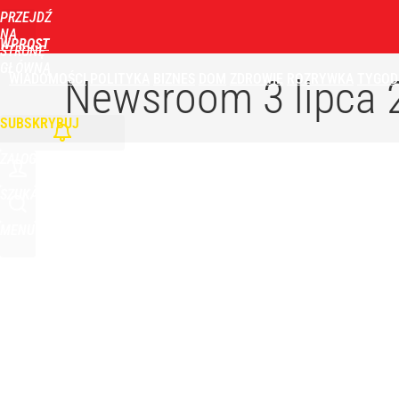
PRZEJDŹ
NA
WPROST
STRONĘ
GŁÓWNĄ
WIADOMOŚCI
POLITYKA
BIZNES
DOM
ZDROWIE
ROZRYWKA
TYGOD
Newsroom
3 lipca 
SUBSKRYBUJ
ZALOGUJ
SZUKAJ
MENU