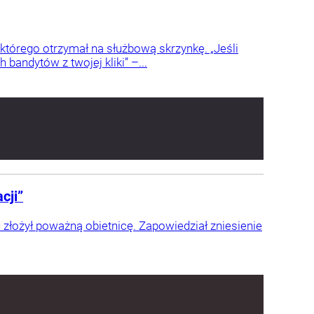
órego otrzymał na służbową skrzynkę. „Jeśli
 bandytów z twojej kliki” –...
cji”
łożył poważną obietnicę. Zapowiedział zniesienie