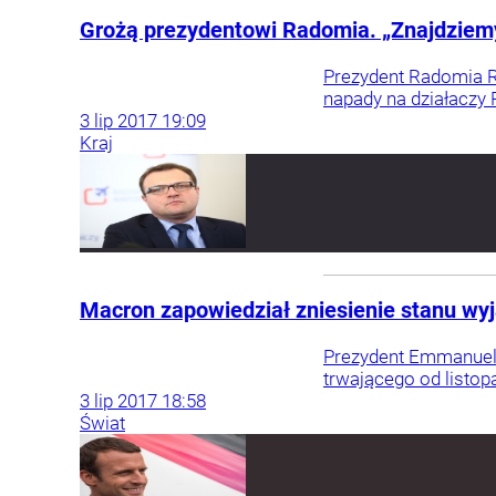
Grożą prezydentowi Radomia. „Znajdziemy i
Prezydent Radomia R
napady na działaczy Pi
3
lip
2017
19:09
Kraj
Macron zapowiedział zniesienie stanu wy
Prezydent Emmanuel 
trwającego od listo
3
lip
2017
18:58
Świat