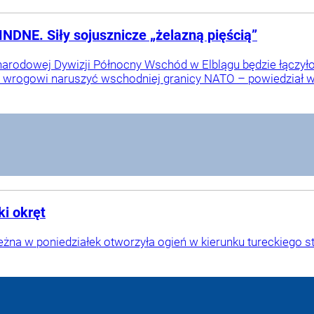
DNE. Siły sojusznicze „żelazną pięścią”
odowej Dywizji Północny Wschód w Elblągu będzie łączyło si
 wrogowi naruszyć wschodniej granicy NATO – powiedział w 
ki okręt
eżna w poniedziałek otworzyła ogień w kierunku tureckiego 