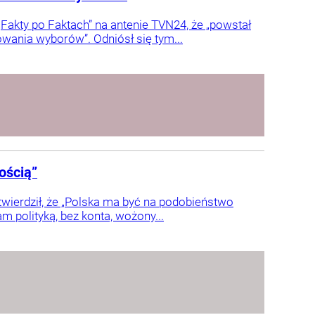
Fakty po Faktach” na antenie TVN24, że „powstał
wania wyborów”. Odniósł się tym...
ością”
wierdził, że „Polska ma być na podobieństwo
m polityką, bez konta, wożony...