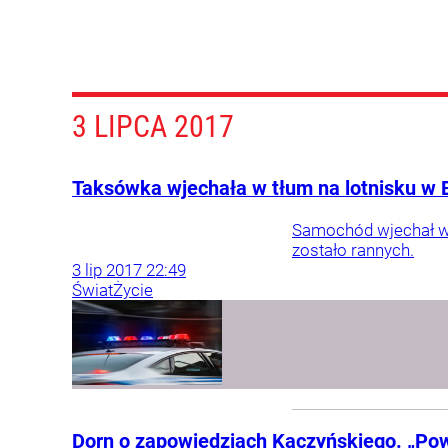
3 LIPCA 2017
Taksówka wjechała w tłum na lotnisku w 
Samochód wjechał w 
zostało rannych.
3
lip
2017
22:49
Świat
Życie
Dorn o zapowiedziach Kaczyńskiego. „Po