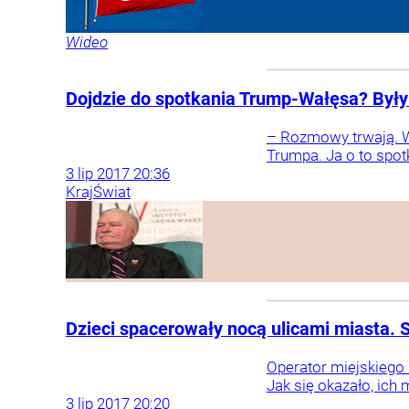
Wideo
Dojdzie do spotkania Trump-Wałęsa? Był
– Rozmowy trwają. W 
Trumpa. Ja o to spot
3
lip
2017
20:36
Kraj
Świat
Dzieci spacerowały nocą ulicami miasta. Sz
Operator miejskiego 
Jak się okazało, ich 
3
lip
2017
20:20