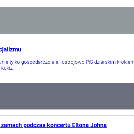
cjalizmu
uż nie tylko gospodarczo ale i ustrojowo PiS dziarskim kroki
Kukiz.
ł zamach podczas koncertu Eltona Johna