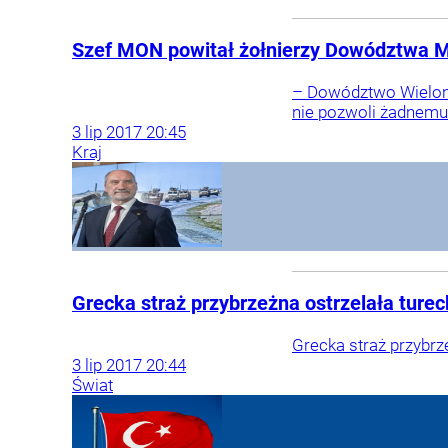
Szef MON powitał żołnierzy Dowództwa MN
– Dowództwo Wielonar
nie pozwoli żadnemu
3
lip
2017
20:45
Kraj
Grecka straż przybrzeżna ostrzelała turec
Grecka straż przybrz
3
lip
2017
20:44
Świat