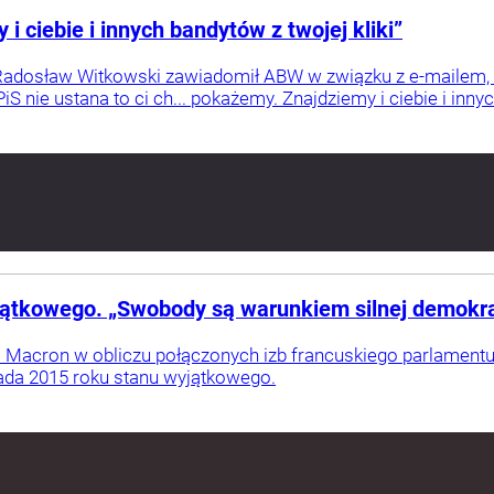
 ciebie i innych bandytów z twojej kliki”
adosław Witkowski zawiadomił ABW w związku z e-mailem, kt
S nie ustana to ci ch... pokażemy. Znajdziemy i ciebie i innych
jątkowego. „Swobody są warunkiem silnej demokra
Macron w obliczu połączonych izb francuskiego parlamentu z
pada 2015 roku stanu wyjątkowego.