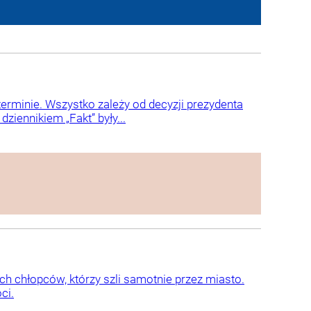
terminie. Wszystko zależy od decyzji prezydenta
iennikiem „Fakt” były...
h chłopców, którzy szli samotnie przez miasto.
ci.