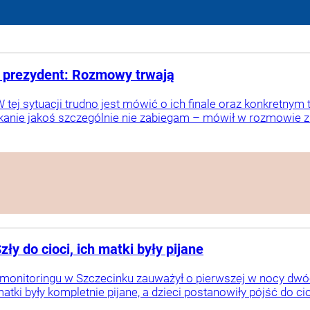
y prezydent: Rozmowy trwają
tej sytuacji trudno jest mówić o ich finale oraz konkretnym 
kanie jakoś szczególnie nie zabiegam – mówił w rozmowie z dz
ły do cioci, ich matki były pijane
monitoringu w Szczecinku zauważył o pierwszej w nocy dwóc
matki były kompletnie pijane, a dzieci postanowiły pójść do cio