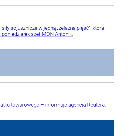
ły sojusznicze w jedną „żelazną pięść”, która
poniedziałek szef MON Antoni...
statku towarowego – informuje agencja Reutera.