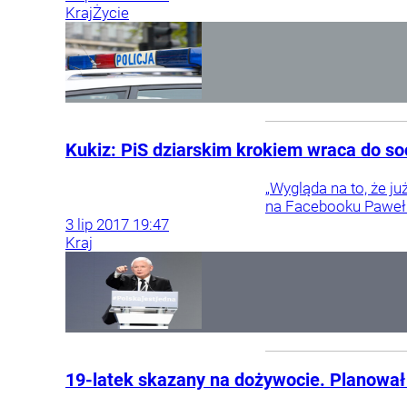
Kraj
Życie
Kukiz: PiS dziarskim krokiem wraca do so
„Wygląda na to, że j
na Facebooku Paweł 
3
lip
2017
19:47
Kraj
19-latek skazany na dożywocie. Planowa