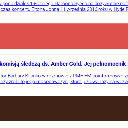
ł w poniedziałek 19-letniego Haroona Syeda na dożywotnie p
dczas koncertu Eltona Johna 11 września 2016 roku w Hyde 
 komisją śledczą ds. Amber Gold. Jej pełnomocnik 
tor Barbary Kijanko w rozmowie z RMF FM poinformował, że 
czy zrobi to jego mocodawczyni, która już dwa razy na wezwa