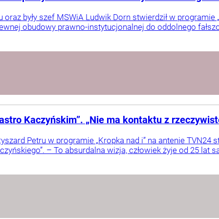
 oraz były szef MSWiA Ludwik Dorn stwierdził w programie „
ewnej obudowy prawno-instytucjonalnej do oddolnego fałszo
stro Kaczyńskim”. „Nie ma kontaktu z rzeczywist
szard Petru w programie „Kropka nad i” na antenie TVN24 st
yńskiego”. – To absurdalna wizja, człowiek żyje od 25 lat sa