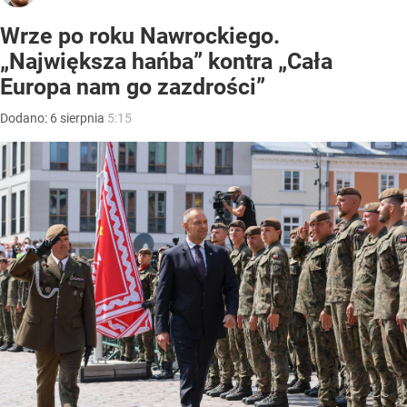
Wrze po roku Nawrockiego.
„Największa hańba” kontra „Cała
Europa nam go zazdrości”
Dodano:
6
sierpnia
5:15