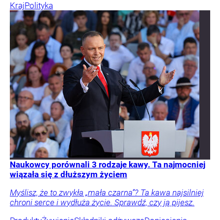
Kraj
Polityka
Naukowcy porównali 3 rodzaje kawy. Ta najmocniej
wiązała się z dłuższym życiem
Myślisz, że to zwykła „mała czarna”? Ta kawa najsilniej
chroni serce i wydłuża życie. Sprawdź, czy ją pijesz.