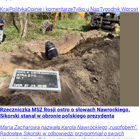
Kraj
Polityka
Opinie i komentarze
Tylko u Nas
Tygodnik Wprost
Rzeczniczka MSZ Rosji ostro o słowach Nawrockiego.
Sikorski stanął w obronie polskiego prezydenta
Maria Zacharowa nazwała Karola Nawrockiego „rusofobem”.
Radosław Sikorski w odpowiedzi przypomniał o swoich