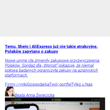
Temu, Shein i AliExpress już nie takie atrakcyjne.
Polaków zapytano o zakupy
Nowe unijne cła zmieniły zakupowe przyzwyczajenia
Polaków. Sondaż dla „Wprost” pokazuje, że niemal
połowa badanych ograniczyła zakupy na azjatyckich
platformach.
Firmy i rynki
Gospodarka
Twój portfel
Tylko u Nas
Beata Anna
Święcicka