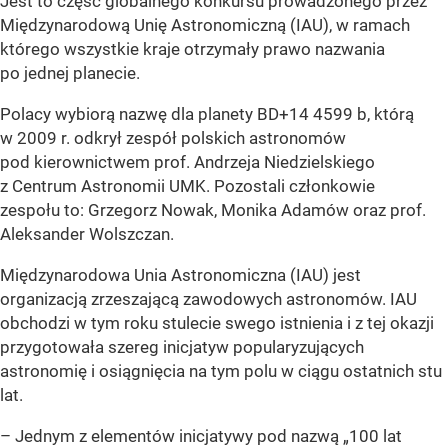
Jest to część globalnego konkursu prowadzonego przez
Międzynarodową Unię Astronomiczną (IAU), w ramach
którego wszystkie kraje otrzymały prawo nazwania
po jednej planecie.
Polacy wybiorą nazwę dla planety BD+14 4599 b, którą
w 2009 r. odkrył zespół polskich astronomów
pod kierownictwem prof. Andrzeja Niedzielskiego
z Centrum Astronomii UMK. Pozostali członkowie
zespołu to: Grzegorz Nowak, Monika Adamów oraz prof.
Aleksander Wolszczan.
Międzynarodowa Unia Astronomiczna (IAU) jest
organizacją zrzeszającą zawodowych astronomów. IAU
obchodzi w tym roku stulecie swego istnienia i z tej okazji
przygotowała szereg inicjatyw popularyzujących
astronomię i osiągnięcia na tym polu w ciągu ostatnich stu
lat.
– Jednym z elementów inicjatywy pod nazwą „100 lat