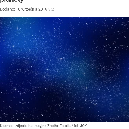
Dodano:
10
września
2019
9:21
Kosmos, zdjęcie ilustracyjne
Źródło:
Fotolia
/
fot. JOY