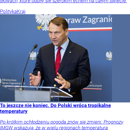
słowach, które odbiły się szerokim echem na całym świecie.
Polityka
Kraj
To jeszcze nie koniec. Do Polski wrócą tropikalne
temperatury
Po krótkim ochłodzeniu pogoda znów się zmieni. Prognozy
IMGW wskazują, że w wielu regionach temperatura