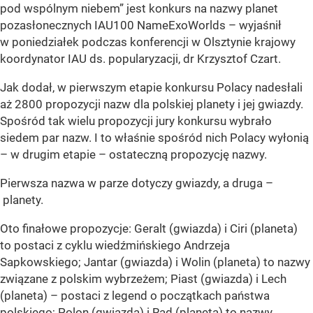
pod wspólnym niebem” jest konkurs na nazwy planet
pozasłonecznych IAU100 NameExoWorlds – wyjaśnił
w poniedziałek podczas konferencji w Olsztynie krajowy
koordynator IAU ds. popularyzacji, dr Krzysztof Czart.
Jak dodał, w pierwszym etapie konkursu Polacy nadesłali
aż 2800 propozycji nazw dla polskiej planety i jej gwiazdy.
Spośród tak wielu propozycji jury konkursu wybrało
siedem par nazw. I to właśnie spośród nich Polacy wyłonią
– w drugim etapie – ostateczną propozycję nazwy.
Pierwsza nazwa w parze dotyczy gwiazdy, a druga –
planety.
Oto finałowe propozycje: Geralt (gwiazda) i Ciri (planeta)
to postaci z cyklu wiedźmińskiego Andrzeja
Sapkowskiego; Jantar (gwiazda) i Wolin (planeta) to nazwy
związane z polskim wybrzeżem; Piast (gwiazda) i Lech
(planeta) – postaci z legend o początkach państwa
polskiego; Polon (gwiazda) i Rad (planeta) to nazwy