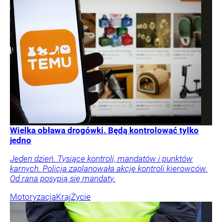
Wielka obława drogówki. Będą kontrolować tylko
jedno
Jeden dzień. Tysiące kontroli, mandatów i punktów
karnych. Policja zaplanowała akcję kontroli kierowców.
Od rana posypią się mandaty.
Motoryzacja
Kraj
Życie