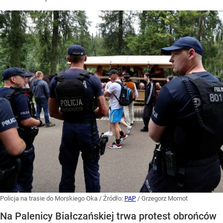
Policja na trasie do Morskiego Oka
/ Źródło:
PAP
/
Grzegorz Momot
Na Palenicy Białczańskiej trwa protest obrońców