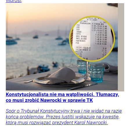
Wprost
Konstytucjonalista nie ma wątpliwości. Tłumaczy,
co musi zrobić Nawrocki w sprawie TK
Spór o Trybunał Konstytucyjny trwa i nie widać na razie
końca problemów. Prezes Iustitii wskazuje na kwestię,
którą musi rozwiązać prezydent Karol Nawrocki.