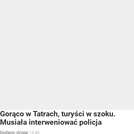
Gorąco w Tatrach, turyści w szoku.
Musiała interweniować policja
Dodano:
dzisiaj
13:45