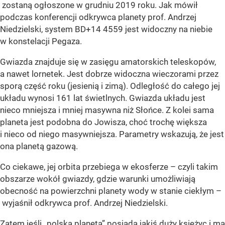
zostaną ogłoszone w grudniu 2019 roku. Jak mówił
podczas konferencji odkrywca planety prof. Andrzej
Niedzielski, system BD+14 4559 jest widoczny na niebie
w konstelacji Pegaza.
Gwiazda znajduje się w zasięgu amatorskich teleskopów,
a nawet lornetek. Jest dobrze widoczna wieczorami przez
sporą część roku (jesienią i zimą). Odległość do całego jej
układu wynosi 161 lat świetlnych. Gwiazda układu jest
nieco mniejsza i mniej masywna niż Słońce. Z kolei sama
planeta jest podobna do Jowisza, choć trochę większa
i nieco od niego masywniejsza. Parametry wskazują, że jest
ona planetą gazową.
Co ciekawe, jej orbita przebiega w ekosferze – czyli takim
obszarze wokół gwiazdy, gdzie warunki umożliwiają
obecność na powierzchni planety wody w stanie ciekłym –
wyjaśnił odkrywca prof. Andrzej Niedzielski.
Zatem jeśli
„polska planeta”
posiada jakiś duży księżyc i ma