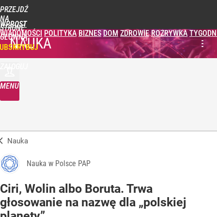
PRZEJDŹ
NA
WPROST
STRONĘ
WIADOMOŚCI
POLITYKA
BIZNES
DOM
ZDROWIE
ROZRYWKA
TYGODN
GŁÓWNĄ
NAUKA
UBSKRYBUJ
ZALOGUJ
MENU
Nauka
Nauka w Polsce PAP
Ciri, Wolin albo Boruta. Trwa
głosowanie na nazwę dla „polskiej
planety”