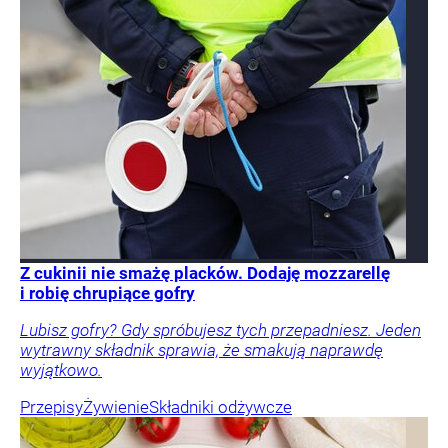
Z cukinii nie smażę placków. Dodaję mozzarellę
i robię chrupiące gofry
Lubisz gofry? Gdy spróbujesz tych przepadniesz. Jeden
wytrawny składnik sprawia, że smakują naprawdę
wyjątkowo.
Przepisy
Żywienie
Składniki odżywcze