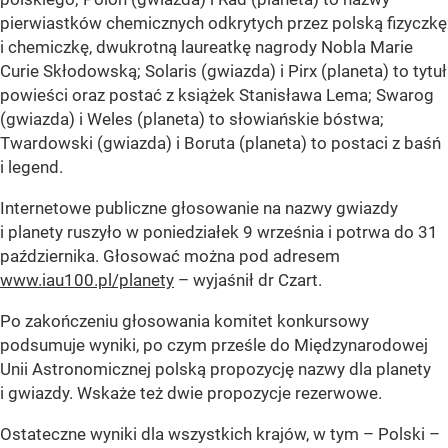
pierwiastków chemicznych odkrytych przez polską fizyczkę
i chemiczkę, dwukrotną laureatkę nagrody Nobla Marie
Curie Skłodowską; Solaris (gwiazda) i Pirx (planeta) to tytuł
powieści oraz postać z książek Stanisława Lema; Swarog
(gwiazda) i Weles (planeta) to słowiańskie bóstwa;
Twardowski (gwiazda) i Boruta (planeta) to postaci z baśń
i legend.
Internetowe publiczne głosowanie na nazwy gwiazdy
i planety ruszyło w poniedziałek 9 września i potrwa do 31
października. Głosować można pod adresem
www.iau100.pl/planety
– wyjaśnił dr Czart.
Po zakończeniu głosowania komitet konkursowy
podsumuje wyniki, po czym prześle do Międzynarodowej
Unii Astronomicznej polską propozycję nazwy dla planety
i gwiazdy. Wskaże też dwie propozycje rezerwowe.
Ostateczne wyniki dla wszystkich krajów, w tym – Polski –