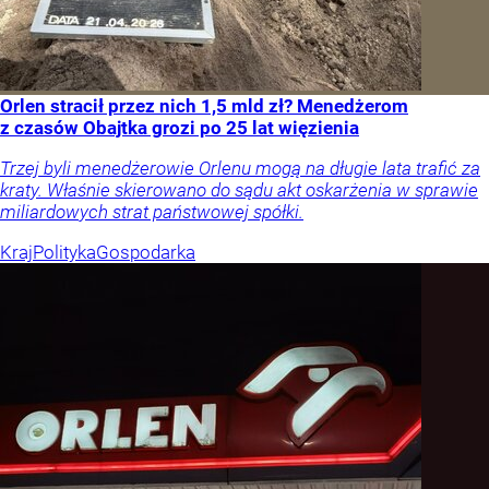
Orlen stracił przez nich 1,5 mld zł? Menedżerom
z czasów Obajtka grozi po 25 lat więzienia
Trzej byli menedżerowie Orlenu mogą na długie lata trafić za
kraty. Właśnie skierowano do sądu akt oskarżenia w sprawie
miliardowych strat państwowej spółki.
Kraj
Polityka
Gospodarka