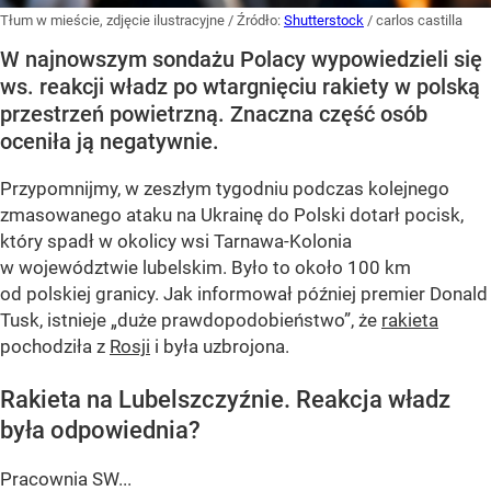
Tłum w mieście, zdjęcie ilustracyjne
/ Źródło:
Shutterstock
/
carlos castilla
W najnowszym sondażu Polacy wypowiedzieli się
ws. reakcji władz po wtargnięciu rakiety w polską
przestrzeń powietrzną. Znaczna część osób
oceniła ją negatywnie.
Przypomnijmy, w zeszłym tygodniu podczas kolejnego
zmasowanego ataku na Ukrainę do Polski dotarł pocisk,
który spadł w okolicy wsi Tarnawa-Kolonia
w województwie lubelskim. Było to około 100 km
od polskiej granicy. Jak informował później premier Donald
Tusk, istnieje
„duże prawdopodobieństwo”
, że
rakieta
pochodziła z
Rosji
i była uzbrojona.
Rakieta na Lubelszczyźnie. Reakcja władz
była odpowiednia?
Pracownia SW...