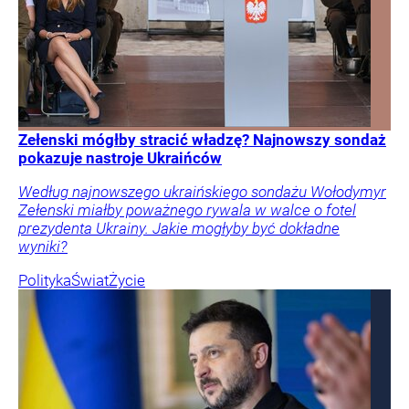
Zełenski mógłby stracić władzę? Najnowszy sondaż
pokazuje nastroje Ukraińców
Według najnowszego ukraińskiego sondażu Wołodymyr
Zełenski miałby poważnego rywala w walce o fotel
prezydenta Ukrainy. Jakie mogłyby być dokładne
wyniki?
Polityka
Świat
Życie