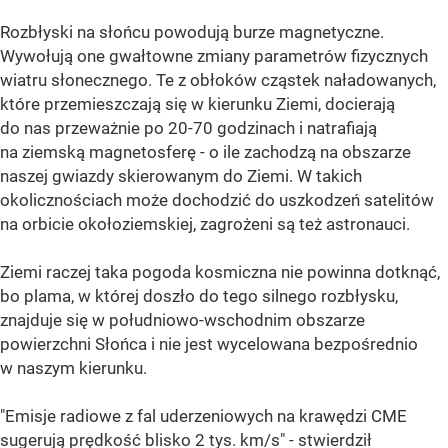
Rozbłyski na słońcu powodują burze magnetyczne.
Wywołują one gwałtowne zmiany parametrów fizycznych
wiatru słonecznego. Te z obłoków cząstek naładowanych,
które przemieszczają się w kierunku Ziemi, docierają
do nas przeważnie po 20-70 godzinach i natrafiają
na ziemską magnetosferę - o ile zachodzą na obszarze
naszej gwiazdy skierowanym do Ziemi. W takich
okolicznościach może dochodzić do uszkodzeń satelitów
na orbicie okołoziemskiej, zagrożeni są też astronauci.
Ziemi raczej taka pogoda kosmiczna nie powinna dotknąć,
bo plama, w której doszło do tego silnego rozbłysku,
znajduje się w południowo-wschodnim obszarze
powierzchni Słońca i nie jest wycelowana bezpośrednio
w naszym kierunku.
"Emisje radiowe z fal uderzeniowych na krawędzi CME
sugerują prędkość blisko 2 tys. km/s" - stwierdził