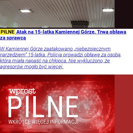
PILNE
Atak na 15-latka Kamiennej Górze. Trwa obława
za sprawcą
W Kamiennej Górze zaatakowano „niebezpiecznym
narzędziem” 15-latka. Policja prowadzi obławę za osobą,
która miała napaść na chłopca. Nie wykluczono, że
agresorów mogło być więcej.