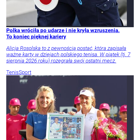
Polka wróciła po udarze i nie kryła wzruszenia.
To koniec pięknej kariery
Alicja Rosolska to z pewnością postać, która zapisała
ważne karty w dziejach polskiego tenisa. W piątek (tj. 7
sierpnia 2026 roku) rozegrała swój ostatni mecz.
Tenis
Sport