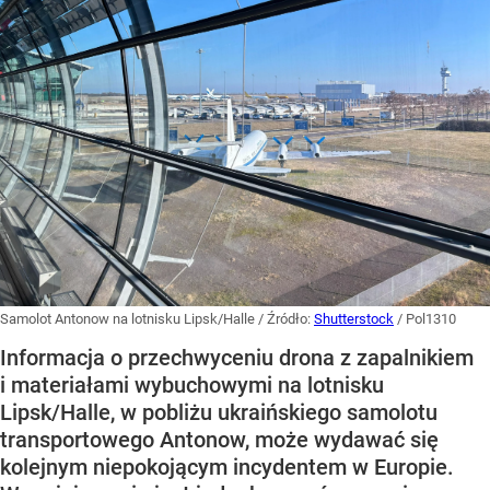
Samolot Antonow na lotnisku Lipsk/Halle
/ Źródło:
Shutterstock
/
Pol1310
Informacja o przechwyceniu drona z zapalnikiem
i materiałami wybuchowymi na lotnisku
Lipsk/Halle, w pobliżu ukraińskiego samolotu
transportowego Antonow, może wydawać się
kolejnym niepokojącym incydentem w Europie.