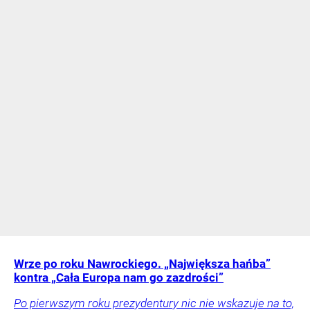
Wrze po roku Nawrockiego. „Największa hańba”
kontra „Cała Europa nam go zazdrości”
Po pierwszym roku prezydentury nic nie wskazuje na to,