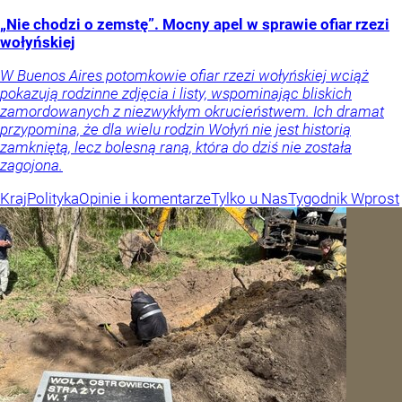
„Nie chodzi o zemstę”. Mocny apel w sprawie ofiar rzezi
wołyńskiej
W Buenos Aires potomkowie ofiar rzezi wołyńskiej wciąż
pokazują rodzinne zdjęcia i listy, wspominając bliskich
zamordowanych z niezwykłym okrucieństwem. Ich dramat
przypomina, że dla wielu rodzin Wołyń nie jest historią
zamkniętą, lecz bolesną raną, która do dziś nie została
zagojona.
Kraj
Polityka
Opinie i komentarze
Tylko u Nas
Tygodnik Wprost