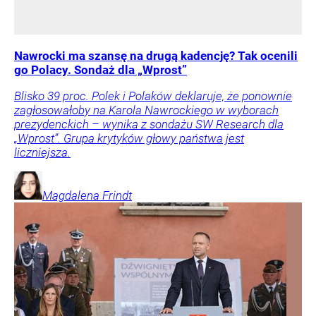
Nawrocki ma szansę na drugą kadencję? Tak ocenili
go Polacy. Sondaż dla „Wprost”
Blisko 39 proc. Polek i Polaków deklaruje, że ponownie
zagłosowałoby na Karola Nawrockiego w wyborach
prezydenckich – wynika z sondażu SW Research dla
„Wprost”. Grupa krytyków głowy państwa jest
liczniejsza.
Magdalena
Frindt