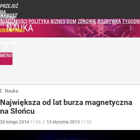
PRZEJDŹ
NA
WPROST
STRONĘ
WIADOMOŚCI
POLITYKA
BIZNES
DOM
ZDROWIE
ROZRYWKA
TYGODN
GŁÓWNĄ
NAUKA
UBSKRYBUJ
ZALOGUJ
MENU
Nauka
Największa od lat burza magnetyczna
na Słońcu
26
lutego
2014
11:36
/
13
stycznia
2015
11:32