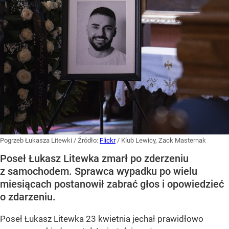
Pogrzeb Łukasza Litewki
/ Źródło:
Flickr
/
Klub Lewicy, Zack Masternak
Poseł Łukasz Litewka zmarł po zderzeniu
z samochodem. Sprawca wypadku po wielu
miesiącach postanowił zabrać głos i opowiedzieć
o zdarzeniu.
Poseł Łukasz Litewka 23 kwietnia jechał prawidłowo