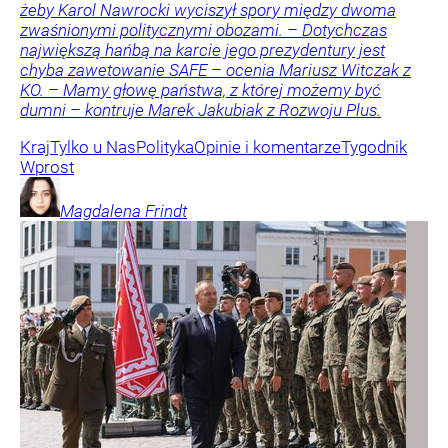
żeby Karol Nawrocki wyciszył spory między dwoma
zwaśnionymi politycznymi obozami. – Dotychczas
największą hańbą na karcie jego prezydentury jest
chyba zawetowanie SAFE – ocenia Mariusz Witczak z
KO. – Mamy głowę państwa, z której możemy być
dumni – kontruje Marek Jakubiak z Rozwoju Plus.
Kraj
Tylko u Nas
Polityka
Opinie i komentarze
Tygodnik
Wprost
Magdalena
Frindt