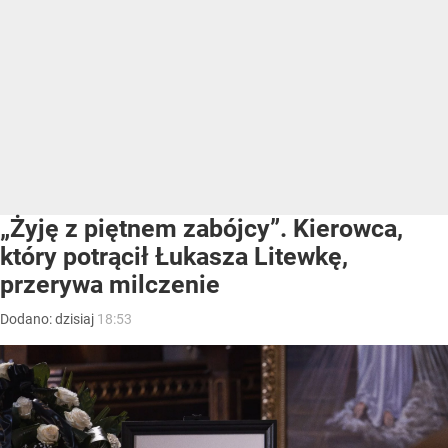
„Żyję z piętnem zabójcy”. Kierowca,
który potrącił Łukasza Litewkę,
przerywa milczenie
Dodano:
dzisiaj
18:53