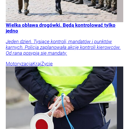
Wielka obława drogówki. Będą kontrolować tylko
jedno
Jeden dzień. Tysiące kontroli, mandatów i punktów
karnych. Policja zaplanowała akcję kontroli kierowców.
Od rana posypią się mandaty.
Motoryzacja
Kraj
Życie