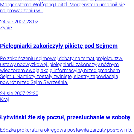
Morgensterna Wolfgang Loitzl. Morgenstern umocnił się
na prowadzeniu w...
24
sie
2007
23:02
Życie
Pielęgniarki zakończyły pikietę pod Sejmem
Po zakończeniu sejmowej debaty na temat projektu tzw.
ustawy podwyżkowej, pielęgniarki zakończyły późnym
wieczorem swoją akcję informacyjną przed gmachem
Sejmu. Namioty zostały zwinięte, siostry zapowiadają
powrót przed Sejm 5 września.
24
sie
2007
22:20
Kraj
Łyżwiński źle się poczuł, przesłuchanie w sobotę
Łódzka prokuratura okręgowa postawiła zarzuty posłowi i b.