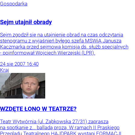
Gospodarka
Sejm utajnił obrady
Sejm zgodził się na utajnienie obrad na czas odczytania
stenogramu z wyjaśnień byłego szefa MSWiA Janusza
Kaczmarka przed sejmową komisją ds. służb specjalnych
- poinformował Wojciech Wierzejski (LPR).
24
sie
2007
16:40
Kraj
WZDĘTE ŁONO W TEATRZE?
Teatr Wytwórnia (ul. Ząbkowska 27/31) zaprasza
na spotkanie z... balladą prozą. W ramach II Praskiego
Przeglądu Teatralnego HAJDPARK wystąpi FORMACJI