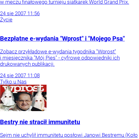
w meczu finałowego turnieju siatkarek World Grand Prix.
24
sie
2007
11:56
Życie
Bezpłatne e-wydania "Wprost" i "Mojego Psa"
Zobacz przykładowe e-wydania tygodnika "Wprost"
i miesięcznika "Mój Pies" - cyfrowe odpowiedniki ich
drukowanych publikacji.
24
sie
2007
11:08
Tylko u Nas
Bestry nie stracił immunitetu
Sejm nie uchylił immunitetu posłowi Janowi Bestremu (Koło