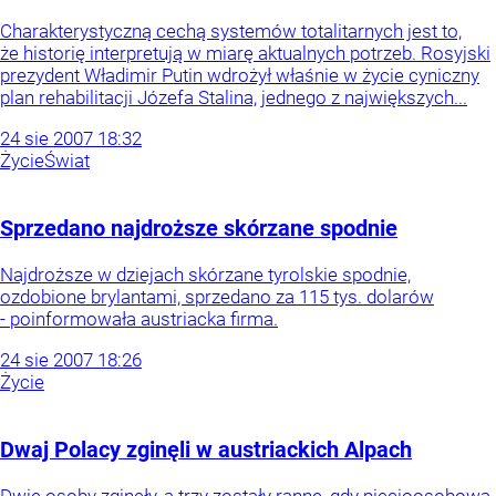
Charakterystyczną cechą systemów totalitarnych jest to,
że historię interpretują w miarę aktualnych potrzeb. Rosyjski
prezydent Władimir Putin wdrożył właśnie w życie cyniczny
plan rehabilitacji Józefa Stalina, jednego z największych...
24
sie
2007
18:32
Życie
Świat
Sprzedano najdroższe skórzane spodnie
Najdroższe w dziejach skórzane tyrolskie spodnie,
ozdobione brylantami, sprzedano za 115 tys. dolarów
- poinformowała austriacka firma.
24
sie
2007
18:26
Życie
Dwaj Polacy zginęli w austriackich Alpach
Dwie osoby zginęły, a trzy zostały ranne, gdy pięcioosobowa