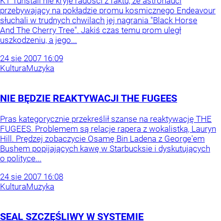
KT Tunstall nie kryje radości z faktu, że astronauci
przebywający na pokładzie promu kosmicznego Endeavour
słuchali w trudnych chwilach jej nagrania "Black Horse
And The Cherry Tree". Jakiś czas temu prom uległ
uszkodzeniu, a jego...
24
sie
2007
16:09
Kultura
Muzyka
NIE BĘDZIE REAKTYWACJI THE FUGEES
Pras kategorycznie przekreślił szanse na reaktywację THE
FUGEES. Problemem są relacje rapera z wokalistką, Lauryn
Hill. Prędzej zobaczycie Osamę Bin Ladena z George'em
Bushem popijających kawę w Starbucksie i dyskutujących
o polityce...
24
sie
2007
16:08
Kultura
Muzyka
SEAL SZCZĘŚLIWY W SYSTEMIE