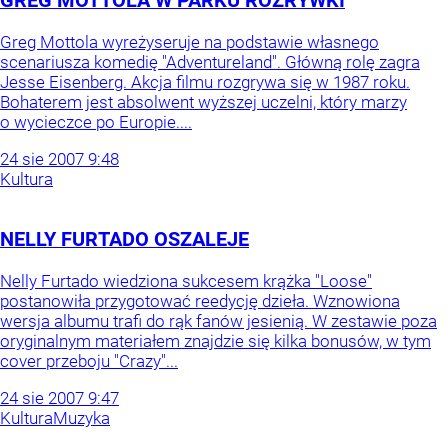
GREG MOTTOLA W PARKU ROZRYWKI
Greg Mottola wyreżyseruje na podstawie własnego
scenariusza komedię "Adventureland". Główną rolę zagra
Jesse Eisenberg. Akcja filmu rozgrywa się w 1987 roku.
Bohaterem jest absolwent wyższej uczelni, który marzy
o wycieczce po Europie....
24
sie
2007
9:48
Kultura
NELLY FURTADO OSZALEJE
Nelly Furtado wiedziona sukcesem krążka "Loose"
postanowiła przygotować reedycję dzieła. Wznowiona
wersja albumu trafi do rąk fanów jesienią. W zestawie poza
oryginalnym materiałem znajdzie się kilka bonusów, w tym
cover przeboju "Crazy"...
24
sie
2007
9:47
Kultura
Muzyka