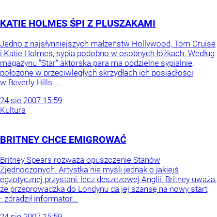
KATIE HOLMES ŚPI Z PLUSZAKAMI
Jedno z najsłynniejszych małżeństw Hollywood, Tom Cruise
i Katie Holmes, sypia podobno w osobnych łóżkach. Według
magazynu "Star" aktorska para ma oddzielne sypialnie,
położone w przeciwległych skrzydłach ich posiadłości
w Beverly Hills....
24
sie
2007
15:59
Kultura
BRITNEY CHCE EMIGROWAĆ
Britney Spears rozważa opuszczenie Stanów
Zjednoczonych. Artystka nie myśli jednak o jakiejś
egzotycznej przystani, lecz deszczowej Anglii. Britney uważa,
że przeprowadzka do Londynu da jej szansę na nowy start
- zdradził informator...
24
sie
2007
15:59