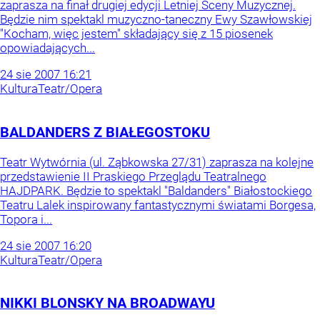
zaprasza na finał drugiej edycji Letniej Sceny Muzycznej.
Będzie nim spektakl muzyczno-taneczny Ewy Szawłowskiej
"Kocham, więc jestem" składający się z 15 piosenek
opowiadających...
24
sie
2007
16:21
Kultura
Teatr/Opera
BALDANDERS Z BIAŁEGOSTOKU
Teatr Wytwórnia (ul. Ząbkowska 27/31) zaprasza na kolejne
przedstawienie II Praskiego Przeglądu Teatralnego
HAJDPARK. Będzie to spektakl "Baldanders" Białostockiego
Teatru Lalek inspirowany fantastycznymi światami Borgesa,
Topora i...
24
sie
2007
16:20
Kultura
Teatr/Opera
NIKKI BLONSKY NA BROADWAYU