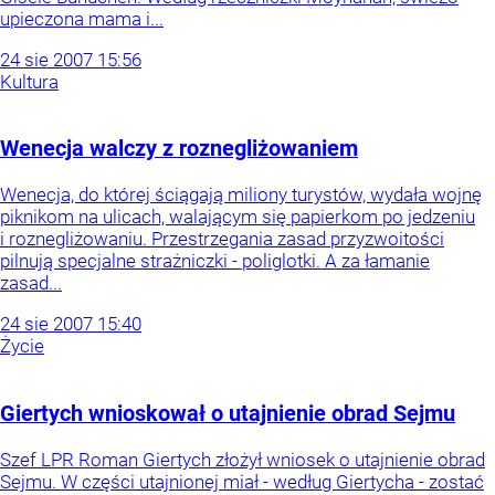
upieczona mama i...
24
sie
2007
15:56
Kultura
Wenecja walczy z roznegliżowaniem
Wenecja, do której ściągają miliony turystów, wydała wojnę
piknikom na ulicach, walającym się papierkom po jedzeniu
i roznegliżowaniu. Przestrzegania zasad przyzwoitości
pilnują specjalne strażniczki - poliglotki. A za łamanie
zasad...
24
sie
2007
15:40
Życie
Giertych wnioskował o utajnienie obrad Sejmu
Szef LPR Roman Giertych złożył wniosek o utajnienie obrad
Sejmu. W części utajnionej miał - według Giertycha - zostać