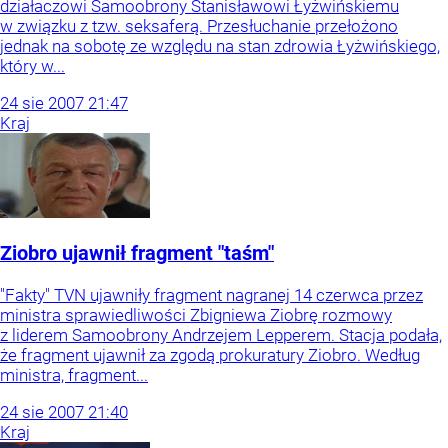
działaczowi Samoobrony Stanisławowi Łyżwińskiemu
w związku z tzw. seksaferą. Przesłuchanie przełożono
jednak na sobotę ze względu na stan zdrowia Łyżwińskiego,
który w...
24
sie
2007
21:47
Kraj
Ziobro ujawnił fragment "taśm"
"Fakty" TVN ujawniły fragment nagranej 14 czerwca przez
ministra sprawiedliwości Zbigniewa Ziobrę rozmowy
z liderem Samoobrony Andrzejem Lepperem. Stacja podała,
że fragment ujawnił za zgodą prokuratury Ziobro. Według
ministra, fragment...
24
sie
2007
21:40
Kraj