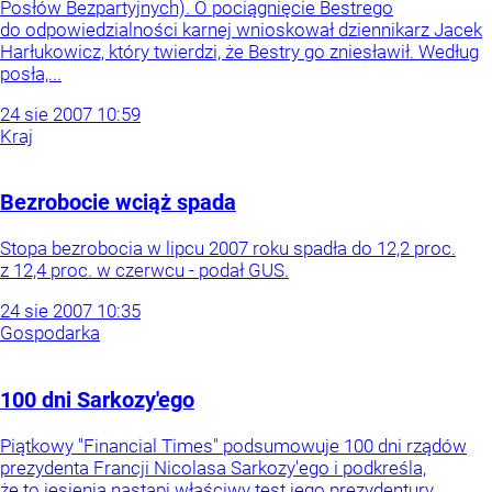
Posłów Bezpartyjnych). O pociągnięcie Bestrego
do odpowiedzialności karnej wnioskował dziennikarz Jacek
Harłukowicz, który twierdzi, że Bestry go zniesławił. Według
posła,...
24
sie
2007
10:59
Kraj
Bezrobocie wciąż spada
Stopa bezrobocia w lipcu 2007 roku spadła do 12,2 proc.
z 12,4 proc. w czerwcu - podał GUS.
24
sie
2007
10:35
Gospodarka
100 dni Sarkozy'ego
Piątkowy "Financial Times" podsumowuje 100 dni rządów
prezydenta Francji Nicolasa Sarkozy'ego i podkreśla,
że to jesienią nastąpi właściwy test jego prezydentury.