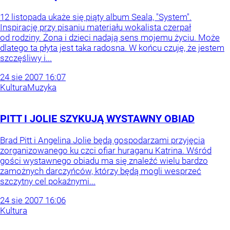
12 listopada ukaże się piąty album Seala, "System".
Inspirację przy pisaniu materiału wokalista czerpał
od rodziny. Żona i dzieci nadają sens mojemu życiu. Może
dlatego ta płyta jest taka radosna. W końcu czuję, że jestem
szczęśliwy i...
24
sie
2007
16:07
Kultura
Muzyka
PITT I JOLIE SZYKUJĄ WYSTAWNY OBIAD
Brad Pitt i Angelina Jolie będą gospodarzami przyjęcia
zorganizowanego ku czci ofiar huraganu Katrina. Wśród
gości wystawnego obiadu ma się znaleźć wielu bardzo
zamożnych darczyńców, którzy będą mogli wesprzeć
szczytny cel pokaźnymi...
24
sie
2007
16:06
Kultura