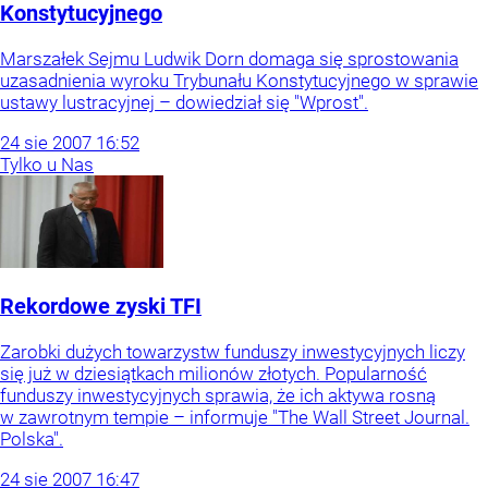
Konstytucyjnego
Marszałek Sejmu Ludwik Dorn domaga się sprostowania
uzasadnienia wyroku Trybunału Konstytucyjnego w sprawie
ustawy lustracyjnej – dowiedział się "Wprost".
24
sie
2007
16:52
Tylko u Nas
Rekordowe zyski TFI
Zarobki dużych towarzystw funduszy inwestycyjnych liczy
się już w dziesiątkach milionów złotych. Popularność
funduszy inwestycyjnych sprawia, że ich aktywa rosną
w zawrotnym tempie – informuje "The Wall Street Journal.
Polska".
24
sie
2007
16:47