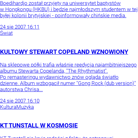
Boedihardjo został przyjęty na uniwersytet baptystów
w Hongkongu (HKBU) i będzie najmłodszym studentem w tej
byłej kolonii brytyjskiej - poinformowały chińskie media.
24
sie
2007
16:11
Świat
KULTOWY STEWART COPELAND WZNOWIONY
Na sklepowe półki trafia właśnie reedycja najambitniejszego
albumu Stewarta Copelanda, "The Rhythmatist".
Po remasteringu wydawnictwo znów ogląda światło
dzienne. Album wzbogacił numer "Gong Rock (dub version)"
autorstwa Chrisa...
24
sie
2007
16:10
Kultura
Muzyka
KT TUNSTALL W KOSMOSIE