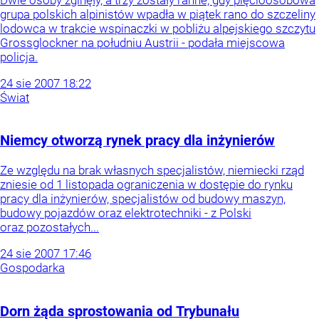
grupa polskich alpinistów wpadła w piątek rano do szczeliny
lodowca w trakcie wspinaczki w pobliżu alpejskiego szczytu
Grossglockner na południu Austrii - podała miejscowa
policja.
24
sie
2007
18:22
Świat
Niemcy otworzą rynek pracy dla inżynierów
Ze względu na brak własnych specjalistów, niemiecki rząd
zniesie od 1 listopada ograniczenia w dostępie do rynku
pracy dla inżynierów, specjalistów od budowy maszyn,
budowy pojazdów oraz elektrotechniki - z Polski
oraz pozostałych...
24
sie
2007
17:46
Gospodarka
Dorn żąda sprostowania od Trybunału