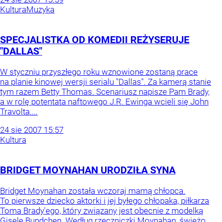
Kultura
Muzyka
SPECJALISTKA OD KOMEDII REŻYSERUJE
"DALLAS"
W styczniu przyszłego roku wznowione zostaną prace
na planie kinowej wersji serialu "Dallas". Za kamerą stanie
tym razem Betty Thomas. Scenariusz napisze Pam Brady,
a w rolę potentata naftowego J.R. Ewinga wcieli się John
Travolta....
24
sie
2007
15:57
Kultura
BRIDGET MOYNAHAN URODZIŁA SYNA
Bridget Moynahan została wczoraj mamą chłopca.
To pierwsze dziecko aktorki i jej byłego chłopaka, piłkarza
Toma Brady'ego, który związany jest obecnie z modelką
Gisele Bundchen. Według rzeczniczki Moynahan, świeżo