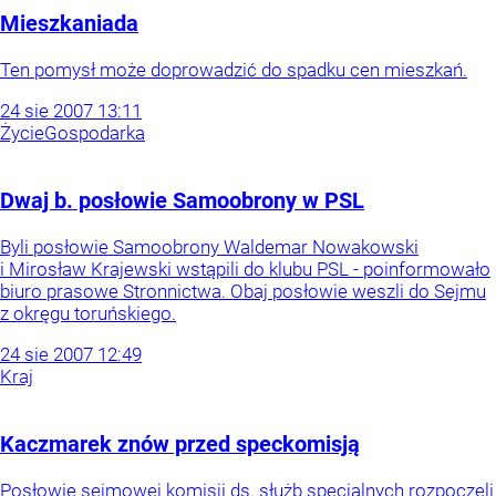
Mieszkaniada
Ten pomysł może doprowadzić do spadku cen mieszkań.
24
sie
2007
13:11
Życie
Gospodarka
Dwaj b. posłowie Samoobrony w PSL
Byli posłowie Samoobrony Waldemar Nowakowski
i Mirosław Krajewski wstąpili do klubu PSL - poinformowało
biuro prasowe Stronnictwa. Obaj posłowie weszli do Sejmu
z okręgu toruńskiego.
24
sie
2007
12:49
Kraj
Kaczmarek znów przed speckomisją
Posłowie sejmowej komisji ds. służb specjalnych rozpoczęli