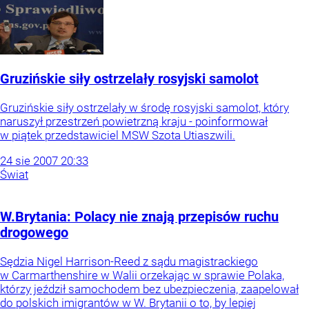
Gruzińskie siły ostrzelały rosyjski samolot
Gruzińskie siły ostrzelały w środę rosyjski samolot, który
naruszył przestrzeń powietrzną kraju - poinformował
w piątek przedstawiciel MSW Szota Utiaszwili.
24
sie
2007
20:33
Świat
W.Brytania: Polacy nie znają przepisów ruchu
drogowego
Sędzia Nigel Harrison-Reed z sądu magistrackiego
w Carmarthenshire w Walii orzekając w sprawie Polaka,
którzy jeździł samochodem bez ubezpieczenia, zaapelował
do polskich imigrantów w W. Brytanii o to, by lepiej