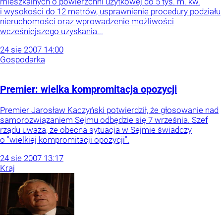
mieszkalnych o powierzchni użytkowej do 5 tys. m. kw.
i wysokości do 12 metrów, usprawnienie procedury podziału
nieruchomości oraz wprowadzenie możliwości
wcześniejszego uzyskania...
24
sie
2007
14:00
Gospodarka
Premier: wielka kompromitacja opozycji
Premier Jarosław Kaczyński potwierdził, że głosowanie nad
samorozwiązaniem Sejmu odbędzie się 7 września. Szef
rządu uważa, że obecna sytuacja w Sejmie świadczy
o "wielkiej kompromitacji opozycji".
24
sie
2007
13:17
Kraj