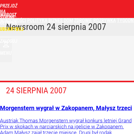
PRZEJDŹ
NA
WPROST
STRONĘ
WIADOMOŚCI
POLITYKA
BIZNES
DOM
ZDROWIE
ROZRYWKA
TYGODN
GŁÓWNĄ
Newsroom
24 sierpnia 2007
UBSKRYBUJ
ZALOGUJ
MENU
24 SIERPNIA 2007
Morgenstern wygrał w Zakopanem, Małysz trzeci
Austriak Thomas Morgenstern wygrał konkurs letniej Grand
Prix w skokach w narciarskich na igelicie w Zakopanem.
Adam Małysz zajął trzecie miejsce. Drugi był rodak