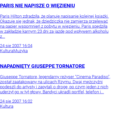
PARIS NIE NAPISZE O WIĘZIENIU
Paris Hilton zdradziła, że planuje napisanie kolejnej książki.
Okazuje się jednak, że dziedziczka nie zamierza przelewać
na papier wspomnień z pobytu w więzieniu. Paris spędziła
w zakładzie karnym 23 dni za jazdę pod wpływem alkoholu
z...
24
sie
2007
16:04
Kultura
Muzyka
NAPADNIĘTY GIUSEPPE TORNATORE
Giuseppe Tornatore, legendarny reżyser "Cinema Paradiso",
został zaatakowany na ulicach Rzymu. Dwaj mężczyźni
podeszli do artysty i zapytali o drogę, po czym jeden z nich
uderzył go w tył głowy. Bandyci ukradli portfel, telefon i...
24
sie
2007
16:02
Kultura