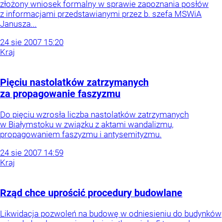
złożony wniosek formalny w sprawie zapoznania posłów
z informacjami przedstawianymi przez b. szefa MSWiA
Janusza...
24
sie
2007
15:20
Kraj
Pięciu nastolatków zatrzymanych
za propagowanie faszyzmu
Do pięciu wzrosła liczba nastolatków zatrzymanych
w Białymstoku w związku z aktami wandalizmu,
propagowaniem faszyzmu i antysemityzmu.
24
sie
2007
14:59
Kraj
Rząd chce uprościć procedury budowlane
Likwidacja pozwoleń na budowę w odniesieniu do budynków