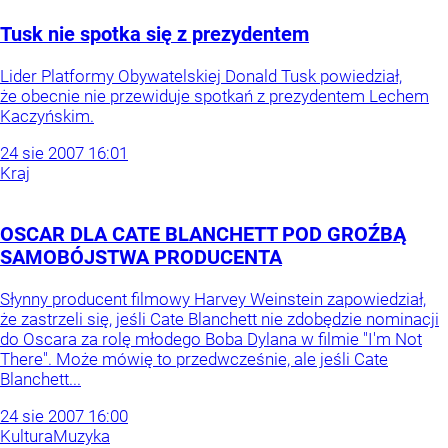
Tusk nie spotka się z prezydentem
Lider Platformy Obywatelskiej Donald Tusk powiedział,
że obecnie nie przewiduje spotkań z prezydentem Lechem
Kaczyńskim.
24
sie
2007
16:01
Kraj
OSCAR DLA CATE BLANCHETT POD GROŹBĄ
SAMOBÓJSTWA PRODUCENTA
Słynny producent filmowy Harvey Weinstein zapowiedział,
że zastrzeli się, jeśli Cate Blanchett nie zdobędzie nominacji
do Oscara za rolę młodego Boba Dylana w filmie "I'm Not
There". Może mówię to przedwcześnie, ale jeśli Cate
Blanchett...
24
sie
2007
16:00
Kultura
Muzyka