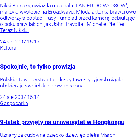
Nikki Blonsky, gwiazda musicalu "LAKIER DO WŁOSÓW",
marzy o występie na Broadwayu. Młoda aktorka brawurowo
odtworzyła postać Tracy Turnblad przed kamerą, debiutując
o boku sław takich, jak John Travolta i Michelle Pfeiffer.
Teraz Nikki...
24
sie
2007
16:17
Kultura
Spokojnie, to tylko prowizja
Polskie Towarzystwa Funduszy Inwestycyjnych ciągle
obdzierają swoich klientów ze skóry.
24
sie
2007
16:14
Gospodarka
9-latek przyjęty na uniwersytet w Hongkongu
Uznany za cudowne dziecko dziewięcioletni March