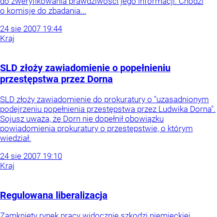
do zweryfikowania prawdziwości jego informacji. Chodzi
o komisje do zbadania...
24
sie
2007
19:44
Kraj
SLD złoży zawiadomienie o popełnieniu
przestępstwa przez Dorna
SLD złoży zawiadomienie do prokuratury o "uzasadnionym
podejrzeniu popełnienia przestępstwa przez Ludwika Dorna".
Sojusz uważa, że Dorn nie dopełnił obowiązku
powiadomienia prokuratury o przestępstwie, o którym
wiedział.
24
sie
2007
19:10
Kraj
Regulowana liberalizacja
Zamknięty rynek pracy widocznie szkodzi niemieckiej