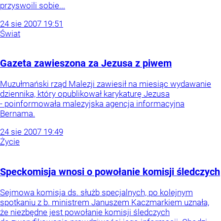
przyswoili sobie...
24
sie
2007
19:51
Świat
Gazeta zawieszona za Jezusa z piwem
Muzułmański rząd Malezji zawiesił na miesiąc wydawanie
dziennika, który opublikował karykaturę Jezusa
- poinformowała malezyjska agencja informacyjna
Bernama.
24
sie
2007
19:49
Życie
Speckomisja wnosi o powołanie komisji śledczych
Sejmowa komisja ds. służb specjalnych, po kolejnym
spotkaniu z b. ministrem Januszem Kaczmarkiem uznała,
że niezbędne jest powołanie komisji śledczych