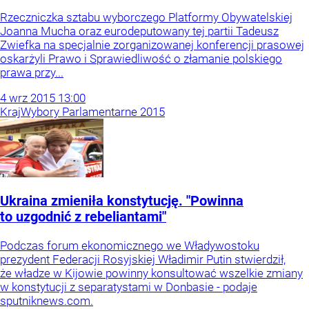
Rzeczniczka sztabu wyborczego Platformy Obywatelskiej
Joanna Mucha oraz eurodeputowany tej partii Tadeusz
Zwiefka na specjalnie zorganizowanej konferencji prasowej
oskarżyli Prawo i Sprawiedliwość o złamanie polskiego
prawa przy...
4
wrz
2015
13:00
Kraj
Wybory Parlamentarne 2015
Ukraina zmieniła konstytucję. "Powinna
to uzgodnić z rebeliantami"
Podczas forum ekonomicznego we Władywostoku
prezydent Federacji Rosyjskiej Władimir Putin stwierdził,
że władze w Kijowie powinny konsultować wszelkie zmiany
w konstytucji z separatystami w Donbasie - podaje
sputniknews.com.