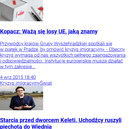
Kopacz: Ważą się losy UE, jaką znamy
Przywódcy krajów Grupy Wyszehradzkiej spotkali się
w piątek w Pradze, by omówić kryzys imigracyjny. - Obecny
kryzys wymaga od nas wszystkich pełnego zaangażowania
i odpowiedzialności. Instytucje europejskie muszą działać
w tym zakresie...
4
wrz
2015
18:40
Kryzys imigracyjny
Świat
Starcia przed dworcem Keleti. Uchodźcy ruszyli
piechotą do Wiednia