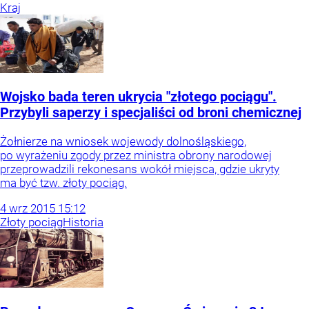
Kraj
Wojsko bada teren ukrycia "złotego pociągu".
Przybyli saperzy i specjaliści od broni chemicznej
Żołnierze na wniosek wojewody dolnośląskiego,
po wyrażeniu zgody przez ministra obrony narodowej
przeprowadzili rekonesans wokół miejsca, gdzie ukryty
ma być tzw. złoty pociąg.
4
wrz
2015
15:12
Złoty pociąg
Historia