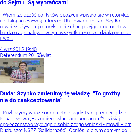
do Sejmu. Są wybrańcami
- Wiem, że część polityków opozycji wpisało się w retorykę,
i to taką agresywną retorykę. Ubolewam, że pani Szydło
również używa tej retoryki, a nie chce przyjąć argumentów
bardzo racjonalnych w tym wszystkim - powiedziała premier
Ewa...
4
wrz
2015
19:48
Referendum 2015
Świat
Duda: Szybko zmienimy tę władzę. "To groźby
nie do zaakceptowania"
- Rozliczymy wasze ośmioletnie rządy. Pani premier, gdzie
te pani słowa „Rozumiem, słucham, pomagam”? Dzisiaj
społeczeństwo wyciągnie sobie z tego wnioski - mówił Piotr
Duda, szef NSZZ "Solidarność". Odniósł się tym samym do...