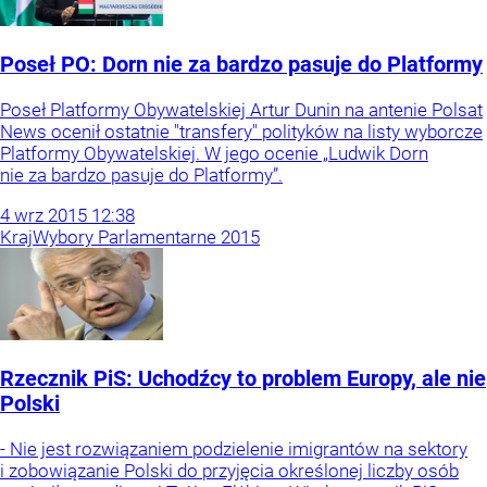
Poseł PO: Dorn nie za bardzo pasuje do Platformy
Poseł Platformy Obywatelskiej Artur Dunin na antenie Polsat
News ocenił ostatnie "transfery" polityków na listy wyborcze
Platformy Obywatelskiej. W jego ocenie „Ludwik Dorn
nie za bardzo pasuje do Platformy”.
4
wrz
2015
12:38
Kraj
Wybory Parlamentarne 2015
Rzecznik PiS: Uchodźcy to problem Europy, ale nie
Polski
- Nie jest rozwiązaniem podzielenie imigrantów na sektory
i zobowiązanie Polski do przyjęcia określonej liczby osób