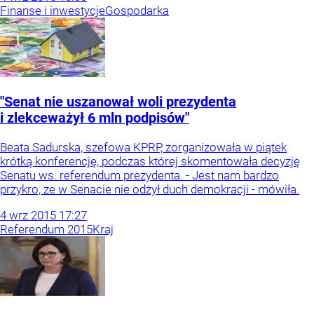
Finanse i inwestycje
Gospodarka
"Senat nie uszanował woli prezydenta
i zlekceważył 6 mln podpisów"
Beata Sadurska, szefowa KPRP, zorganizowała w piątek
krótką konferencję, podczas której skomentowała decyzję
Senatu ws. referendum prezydenta. - Jest nam bardzo
przykro, ze w Senacie nie odżył duch demokracji - mówiła.
4
wrz
2015
17:27
Referendum 2015
Kraj