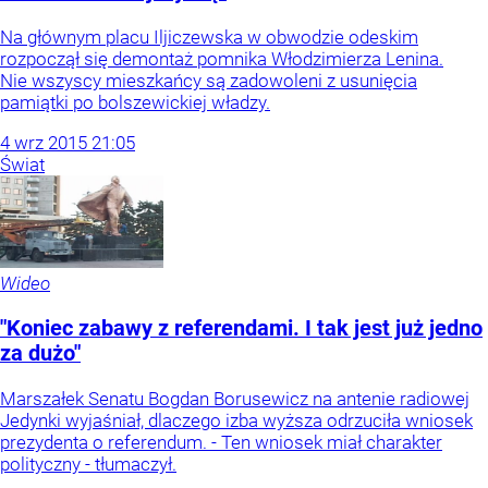
Na głównym placu Iljiczewska w obwodzie odeskim
rozpoczął się demontaż pomnika Włodzimierza Lenina.
Nie wszyscy mieszkańcy są zadowoleni z usunięcia
pamiątki po bolszewickiej władzy.
4
wrz
2015
21:05
Świat
Wideo
"Koniec zabawy z referendami. I tak jest już jedno
za dużo"
Marszałek Senatu Bogdan Borusewicz na antenie radiowej
Jedynki wyjaśniał, dlaczego izba wyższa odrzuciła wniosek
prezydenta o referendum. - Ten wniosek miał charakter
polityczny - tłumaczył.