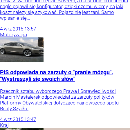
Tesla X. Samochód będzie SUV-em, a na stronie producenta
nagle pojawił się konfigurator, dzięki czemu wiemy, na jaki
koszt należy się szykować. Pojazd nie jest tani. Samo
wpisanie się...
4
wrz
2015
13:57
Motoryzacja
PiS odpowiada na zarzuty o "pranie mózgu".
"Wystraszyli się swoich słów"
Rzecznik sztabu wyborczego Prawa i Sprawiedliwości
Marcin Mastalerek odpowiedział za zarzuty polityków
Platformy Obywatelskiej dotyczące najnowszego spotu
Beaty Szydło.
4
wrz
2015
13:47
Kraj