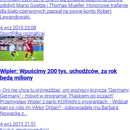
zdobyli Mario Goetze i Thomas Mueller. Honorowe trafienie
dla biało-czerwonych zapisał na swoje konto Robert
Lewandowski.
4
wrz
2015
23:08
Sport
Piłka nożna
Kraj
Wipler: Wpuścimy 200 tys. uchodźców, za rok
będą miliony
- Oni nie chcą tu przyjeżdżać, oni wszyscy krzyczą "Germany,
Germany" - mówił w programie "Piaskiem po oczach"
Przemysław Wipler z partii KORWiN o imigrantach. - Widział
pan co robi im Viktor Orban? - odpowiadała mu Barbara
Nowacka z...
4
wrz
2015
21:51
Kryzys imigracyjny
Kraj