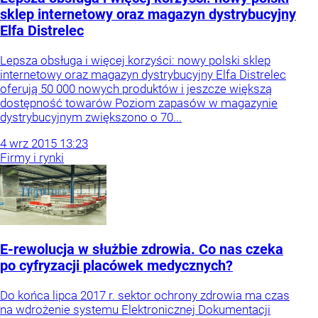
sklep internetowy oraz magazyn dystrybucyjny
Elfa Distrelec
Lepsza obsługa i więcej korzyści: nowy polski sklep
internetowy oraz magazyn dystrybucyjny Elfa Distrelec
oferują 50 000 nowych produktów i jeszcze większą
dostępność towarów Poziom zapasów w magazynie
dystrybucyjnym zwiększono o 70...
4
wrz
2015
13:23
Firmy i rynki
E-rewolucja w służbie zdrowia. Co nas czeka
po cyfryzacji placówek medycznych?
Do końca lipca 2017 r. sektor ochrony zdrowia ma czas
na wdrożenie systemu Elektronicznej Dokumentacji