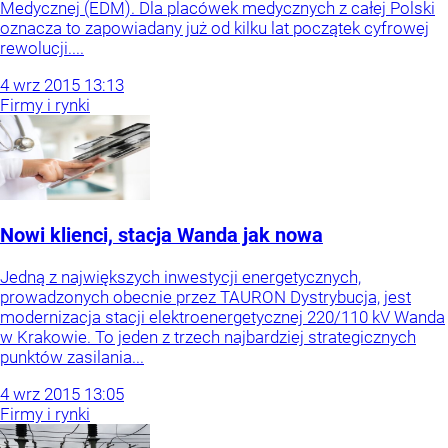
Medycznej (EDM). Dla placówek medycznych z całej Polski
oznacza to zapowiadany już od kilku lat początek cyfrowej
rewolucji....
4
wrz
2015
13:13
Firmy i rynki
Nowi klienci, stacja Wanda jak nowa
Jedną z największych inwestycji energetycznych,
prowadzonych obecnie przez TAURON Dystrybucja, jest
modernizacja stacji elektroenergetycznej 220/110 kV Wanda
w Krakowie. To jeden z trzech najbardziej strategicznych
punktów zasilania...
4
wrz
2015
13:05
Firmy i rynki