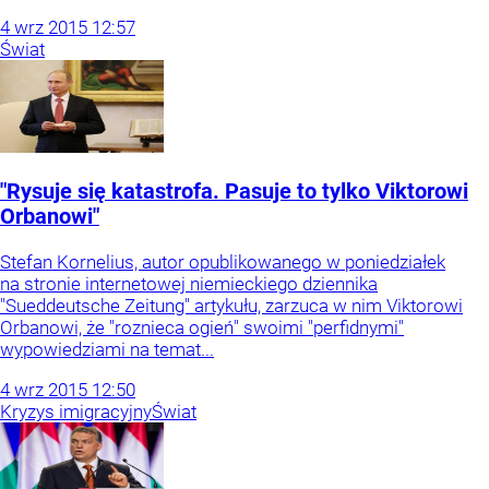
4
wrz
2015
12:57
Świat
"Rysuje się katastrofa. Pasuje to tylko Viktorowi
Orbanowi"
Stefan Kornelius, autor opublikowanego w poniedziałek
na stronie internetowej niemieckiego dziennika
"Sueddeutsche Zeitung" artykułu, zarzuca w nim Viktorowi
Orbanowi, że "roznieca ogień" swoimi "perfidnymi"
wypowiedziami na temat...
4
wrz
2015
12:50
Kryzys imigracyjny
Świat