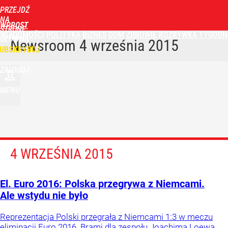
PRZEJDŹ
NA
WPROST
STRONĘ
WIADOMOŚCI
POLITYKA
BIZNES
DOM
ZDROWIE
ROZRYWKA
TYGODN
GŁÓWNĄ
Newsroom
4 września 2015
UBSKRYBUJ
ZALOGUJ
MENU
4 WRZEŚNIA 2015
El. Euro 2016: Polska przegrywa z Niemcami.
Ale wstydu nie było
Reprezentacja Polski przegrała z Niemcami 1:3 w meczu
eliminacji Euro 2016. Brami dla zespołu Joachima Loewa