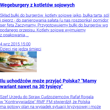
Wegeburgery z kotletów sojowych
Skład bułki do burgerów kotlety sojowe jajko, bułka tarta, sól
i pieprz - do panierowania sałata (u nas roszponka) pomidor
ser feta Zaczynamy. Przygotowujemy bułki do burgerów wg
podanego przepisu. Kotlety sojowe wyjmujemy
z opakowania,...
4
wrz
2015
15:00
Dzieci nie jedzą śmieci
Ilu uchodźców może przyjąć Polska? "Mamy
wariant nawet na 30 tysięcy"
Szef Urzędu do Spraw Cudzoziemców Rafał Rogala
w "Kontrwywiadzie" RMF FM stwierdził, że Polska
ma gotowy plan na wypadek sytuacji kryzysowej i może