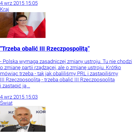
4
wrz
2015
15:05
Kraj
"Trzeba obalić III Rzeczpospolitą"
- Polska wymaga zasadniczej zmiany ustroju. Tu nie chodzi
o zmianę partii rządzącej, ale o zmianę ustroju. Krótko
mówiąc trzeba - tak jak obaliliśmy PRL i zastąpiliśmy
III Rzeczpospolitą - trzeba obalić III Rzeczpospolitą
i zastąpić ją...
4
wrz
2015
15:03
Świat