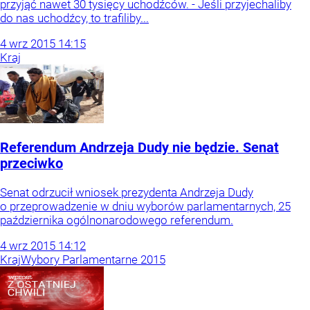
przyjąć nawet 30 tysięcy uchodźców. - Jeśli przyjechaliby
do nas uchodźcy, to trafiliby...
4
wrz
2015
14:15
Kraj
Referendum Andrzeja Dudy nie będzie. Senat
przeciwko
Senat odrzucił wniosek prezydenta Andrzeja Dudy
o przeprowadzenie w dniu wyborów parlamentarnych, 25
października ogólnonarodowego referendum.
4
wrz
2015
14:12
Kraj
Wybory Parlamentarne 2015