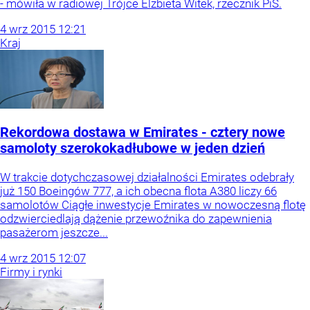
- mówiła w radiowej Trójce Elżbieta Witek, rzecznik PiS.
4
wrz
2015
12:21
Kraj
Rekordowa dostawa w Emirates - cztery nowe
samoloty szerokokadłubowe w jeden dzień
W trakcie dotychczasowej działalności Emirates odebrały
już 150 Boeingów 777, a ich obecna flota A380 liczy 66
samolotów Ciągłe inwestycje Emirates w nowoczesną flotę
odzwierciedlają dążenie przewoźnika do zapewnienia
pasażerom jeszcze...
4
wrz
2015
12:07
Firmy i rynki