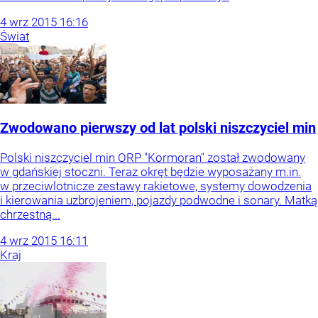
4
wrz
2015
16:16
Świat
Zwodowano pierwszy od lat polski niszczyciel min
Polski niszczyciel min ORP "Kormoran" został zwodowany
w gdańskiej stoczni. Teraz okręt będzie wyposażany m.in.
w przeciwlotnicze zestawy rakietowe, systemy dowodzenia
i kierowania uzbrojeniem, pojazdy podwodne i sonary. Matką
chrzestną...
4
wrz
2015
16:11
Kraj