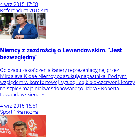
4
wrz
2015
17:08
Referendum 2015
Kraj
Niemcy z zazdrością o Lewandowskim. "Jest
bezwzględny"
Od czasu zakończenia kariery reprezentacyjnej przez
Miroslava Klose Niemcy poszukują napastnika. Pod tym
względem w komfortowej sytuacji są biało-czerwoni, którzy
na szpicy mają niekwestionowanego lidera - Roberta
Lewandowskiego. -...
4
wrz
2015
16:51
Sport
Piłka nożna