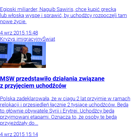
Egipski miliarder, Naguib Sawiris, chce kupić grecką
lub włoską wyspę i sprawić, by uchodźcy rozpoczęli tam
nowe życie.
4
wrz
2015
15:48
Kryzys imigracyjny
Świat
MSW przedstawiło działania związane
z przyjęciem uchodźców
Polska zadeklarowała, że w ciągu 2 lat przyjmie w ramach
relokacji i przesiedleń łącznie 2 tysiące uchodźców. Będą
to głównie obywatele Syrii i Erytrei. Uchodźcy będą
przyjmowani etapami. Oznacza to, że osoby te będą
przyjeżdżały do...
4
wrz
2015
15:14