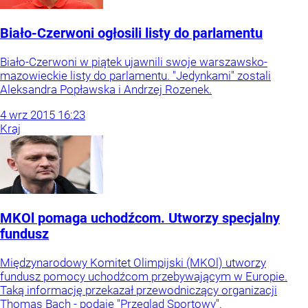
Biało-Czerwoni ogłosili listy do parlamentu
Biało-Czerwoni w piątek ujawnili swoje warszawsko-
mazowieckie listy do parlamentu. "Jedynkami" zostali
Aleksandra Popławska i Andrzej Rozenek.
4
wrz
2015
16:23
Kraj
MKOl pomaga uchodźcom. Utworzy specjalny
fundusz
Międzynarodowy Komitet Olimpijski (MKOl) utworzy
fundusz pomocy uchodźcom przebywającym w Europie.
Taką informację przekazał przewodniczący organizacji
Thomas Bach - podaje "Przegląd Sportowy".