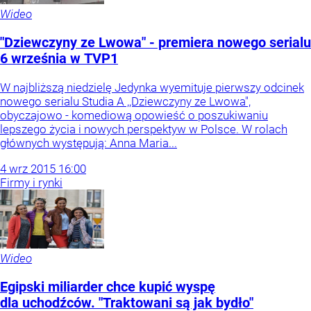
Wideo
"Dziewczyny ze Lwowa" - premiera nowego serialu
6 września w TVP1
W najbliższą niedzielę Jedynka wyemituje pierwszy odcinek
nowego serialu Studia A ,,Dziewczyny ze Lwowa",
obyczajowo - komediową opowieść o poszukiwaniu
lepszego życia i nowych perspektyw w Polsce. W rolach
głównych występują: Anna Maria...
4
wrz
2015
16:00
Firmy i rynki
Wideo
Egipski miliarder chce kupić wyspę
dla uchodźców. "Traktowani są jak bydło"