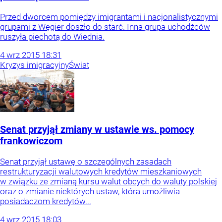
Przed dworcem pomiędzy imigrantami i nacjonalistycznymi
grupami z Węgier doszło do starć. Inna grupa uchodźców
ruszyła piechotą do Wiednia.
4
wrz
2015
18:31
Kryzys imigracyjny
Świat
Senat przyjął zmiany w ustawie ws. pomocy
frankowiczom
Senat przyjął ustawę o szczególnych zasadach
restrukturyzacji walutowych kredytów mieszkaniowych
w związku ze zmianą kursu walut obcych do waluty polskiej
oraz o zmianie niektórych ustaw, która umożliwia
posiadaczom kredytów...
4
wrz
2015
18:03