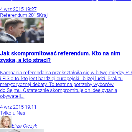
4
wrz
2015
19:27
Referendum 2015
Kraj
Jak skompromitować referendum. Kto na nim
zyska, a kto straci?
Kampania referendalna przekształciła się w bitwę między PO
i PiS o to, kto jest bardziej europejski i bliżej ludzi. Brak tu
merytorycznej debaty. To teatr na potrzeby wyborów
do Sejmu. Ostatecznie skompromituje on ideę pytania
obywateli...
4
wrz
2015
19:11
Tylko u Nas
Eliza
Olczyk