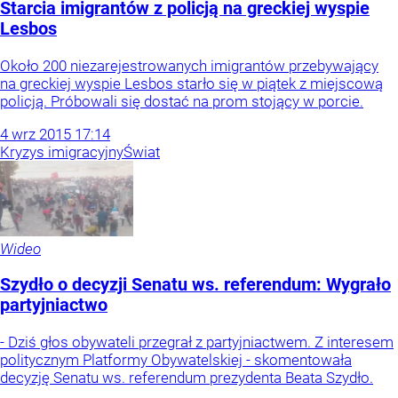
Starcia imigrantów z policją na greckiej wyspie
Lesbos
Około 200 niezarejestrowanych imigrantów przebywający
na greckiej wyspie Lesbos starło się w piątek z miejscową
policją. Próbowali się dostać na prom stojący w porcie.
4
wrz
2015
17:14
Kryzys imigracyjny
Świat
Wideo
Szydło o decyzji Senatu ws. referendum: Wygrało
partyjniactwo
- Dziś głos obywateli przegrał z partyjniactwem. Z interesem
politycznym Platformy Obywatelskiej - skomentowała
decyzję Senatu ws. referendum prezydenta Beata Szydło.