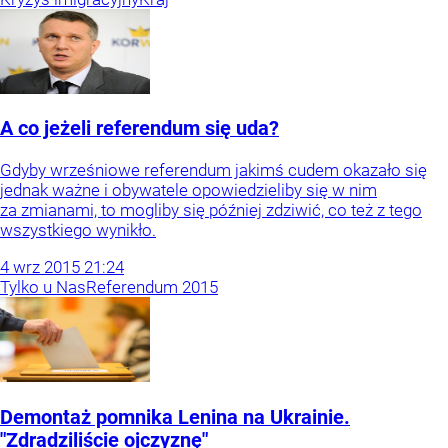
A co jeżeli referendum się uda?
Gdyby wrześniowe referendum jakimś cudem okazało się
jednak ważne i obywatele opowiedzieliby się w nim
za zmianami, to mogliby się później zdziwić, co też z tego
wszystkiego wynikło.
4
wrz
2015
21:24
Tylko u Nas
Referendum 2015
Demontaż pomnika Lenina na Ukrainie.
"Zdradziliście ojczyznę"