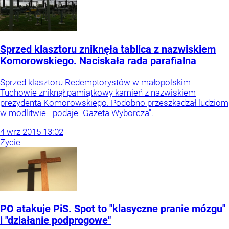
Sprzed klasztoru zniknęła tablica z nazwiskiem
Komorowskiego. Naciskała rada parafialna
Sprzed klasztoru Redemptorystów w małopolskim
Tuchowie zniknął pamiątkowy kamień z nazwiskiem
prezydenta Komorowskiego. Podobno przeszkadzał ludziom
w modlitwie - podaje "Gazeta Wyborcza".
4
wrz
2015
13:02
Życie
PO atakuje PiS. Spot to "klasyczne pranie mózgu"
i "działanie podprogowe"