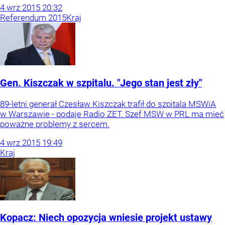
4
wrz
2015
20:32
Referendum 2015
Kraj
Gen. Kiszczak w szpitalu. "Jego stan jest zły"
89-letni generał Czesław Kiszczak trafił do szpitala MSWiA
w Warszawie - podaje Radio ZET. Szef MSW w PRL ma mieć
poważne problemy z sercem.
4
wrz
2015
19:49
Kraj
Kopacz: Niech opozycja wniesie projekt ustawy