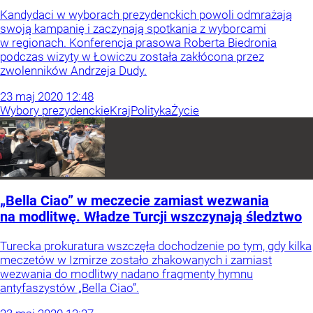
Kandydaci w wyborach prezydenckich powoli odmrażają
swoją kampanię i zaczynają spotkania z wyborcami
w regionach. Konferencja prasowa Roberta Biedronia
podczas wizyty w Łowiczu została zakłócona przez
zwolenników Andrzeja Dudy.
23
maj
2020
12:48
Wybory prezydenckie
Kraj
Polityka
Życie
„Bella Ciao” w meczecie zamiast wezwania
na modlitwę. Władze Turcji wszczynają śledztwo
Turecka prokuratura wszczęła dochodzenie po tym, gdy kilka
meczetów w Izmirze zostało zhakowanych i zamiast
wezwania do modlitwy nadano fragmenty hymnu
antyfaszystów „Bella Ciao”.