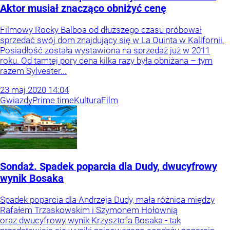
Aktor musiał znacząco obniżyć cenę
Filmowy Rocky Balboa od dłuższego czasu próbował
sprzedać swój dom znajdujący się w La Quinta w Kalifornii.
Posiadłość została wystawiona na sprzedaż już w 2011
roku. Od tamtej pory cena kilka razy była obniżana – tym
razem Sylvester...
23
maj
2020
14:04
Gwiazdy
Prime time
Kultura
Film
Sondaż. Spadek poparcia dla Dudy, dwucyfrowy
wynik Bosaka
Spadek poparcia dla Andrzeja Dudy, mała różnica między
Rafałem Trzaskowskim i Szymonem Hołownią
oraz dwucyfrowy wynik Krzysztofa Bosaka - tak