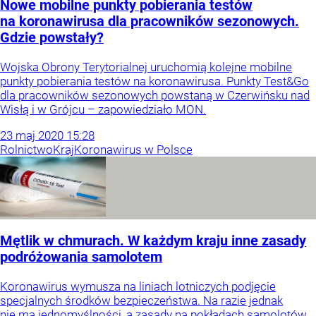
Nowe mobilne punkty pobierania testów
na koronawirusa dla pracowników sezonowych.
Gdzie powstały?
Wojska Obrony Terytorialnej uruchomią kolejne mobilne
punkty pobierania testów na koronawirusa. Punkty Test&Go
dla pracowników sezonowych powstaną w Czerwińsku nad
Wisłą i w Grójcu – zapowiedziało MON.
23
maj
2020
15:28
Rolnictwo
Kraj
Koronawirus w Polsce
Mętlik w chmurach. W każdym kraju inne zasady
podróżowania samolotem
Koronawirus wymusza na liniach lotniczych podjęcie
specjalnych środków bezpieczeństwa. Na razie jednak
nie ma jednomyślności, a zasady na pokładach samolotów