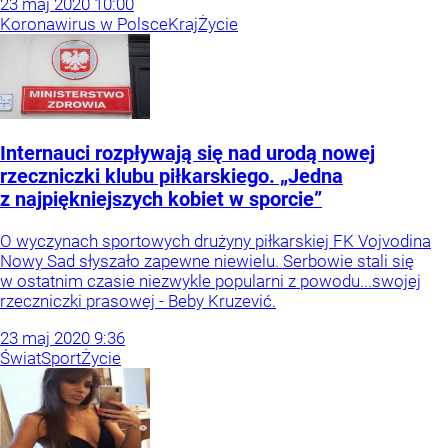
23
maj
2020
10:00
Koronawirus w Polsce
Kraj
Życie
Internauci rozpływają się nad urodą nowej
rzeczniczki klubu piłkarskiego. „Jedna
z najpiękniejszych kobiet w sporcie”
O wyczynach sportowych drużyny piłkarskiej FK Vojvodina
Nowy Sad słyszało zapewne niewielu. Serbowie stali się
w ostatnim czasie niezwykle popularni z powodu...swojej
rzeczniczki prasowej - Beby Kruzević.
23
maj
2020
9:36
Świat
Sport
Życie