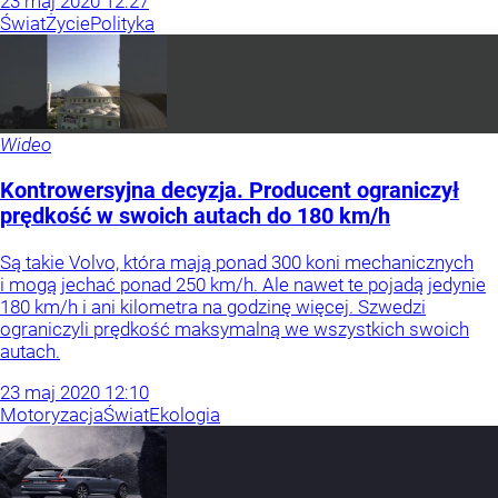
23
maj
2020
12:27
Świat
Życie
Polityka
Wideo
Kontrowersyjna decyzja. Producent ograniczył
prędkość w swoich autach do 180 km/h
Są takie Volvo, która mają ponad 300 koni mechanicznych
i mogą jechać ponad 250 km/h. Ale nawet te pojadą jedynie
180 km/h i ani kilometra na godzinę więcej. Szwedzi
ograniczyli prędkość maksymalną we wszystkich swoich
autach.
23
maj
2020
12:10
Motoryzacja
Świat
Ekologia