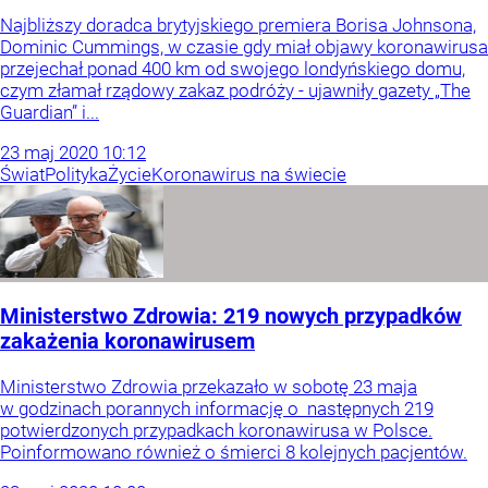
Najbliższy doradca brytyjskiego premiera Borisa Johnsona,
Dominic Cummings, w czasie gdy miał objawy koronawirusa
przejechał ponad 400 km od swojego londyńskiego domu,
czym złamał rządowy zakaz podróży - ujawniły gazety „The
Guardian” i...
23
maj
2020
10:12
Świat
Polityka
Życie
Koronawirus na świecie
Ministerstwo Zdrowia: 219 nowych przypadków
zakażenia koronawirusem
Ministerstwo Zdrowia przekazało w sobotę 23 maja
w godzinach porannych informację o następnych 219
potwierdzonych przypadkach koronawirusa w Polsce.
Poinformowano również o śmierci 8 kolejnych pacjentów.