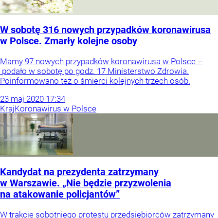
W sobotę 316 nowych przypadków koronawirusa
w Polsce. Zmarły kolejne osoby
Mamy 97 nowych przypadków koronawirusa w Polsce –
podało w sobotę po godz. 17 Ministerstwo Zdrowia.
Poinformowano też o śmierci kolejnych trzech osób.
23
maj
2020
17:34
Kraj
Koronawirus w Polsce
Kandydat na prezydenta zatrzymany
w Warszawie. „Nie będzie przyzwolenia
na atakowanie policjantów”
W trakcie sobotniego protestu przedsiębiorców zatrzymany