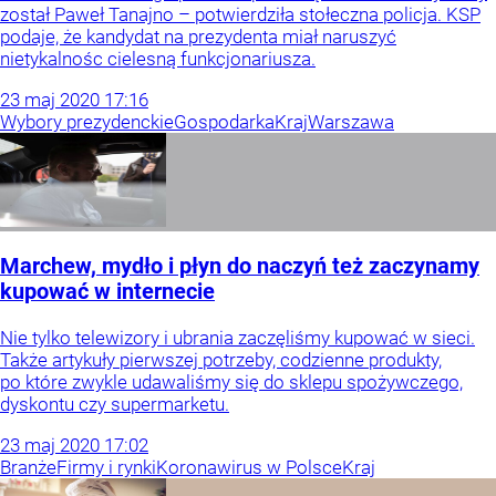
został Paweł Tanajno – potwierdziła stołeczna policja. KSP
podaje, że kandydat na prezydenta miał naruszyć
nietykalnośc cielesną funkcjonariusza.
23
maj
2020
17:16
Wybory prezydenckie
Gospodarka
Kraj
Warszawa
Marchew, mydło i płyn do naczyń też zaczynamy
kupować w internecie
Nie tylko telewizory i ubrania zaczęliśmy kupować w sieci.
Także artykuły pierwszej potrzeby, codzienne produkty,
po które zwykle udawaliśmy się do sklepu spożywczego,
dyskontu czy supermarketu.
23
maj
2020
17:02
Branże
Firmy i rynki
Koronawirus w Polsce
Kraj