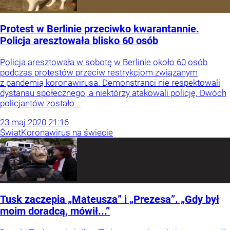
Protest w Berlinie przeciwko kwarantannie.
Policja aresztowała blisko 60 osób
Policja aresztowała w sobotę w Berlinie około 60 osób
podczas protestów przeciw restrykcjom związanym
z pandemią koronawirusa. Demonstranci nie respektowali
dystansu społecznego, a niektórzy atakowali policję. Dwóch
policjantów zostało...
23
maj
2020
21:16
Świat
Koronawirus na świecie
Tusk zaczepia „Mateusza” i „Prezesa”. „Gdy był
moim doradcą, mówił...”