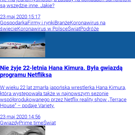
są wszędzie inne. Jakie?
23
maj
2020
15:17
Gospodarka
Firmy i rynki
Branże
Koronawirus na
świecie
Koronawirus w Polsce
Świat
Podróże
Nie żyje 22-letnia Hana Kimura. Była gwiazdą
programu Netfliksa
W wieku 22 lat zmarła japońska wrestlerka Hana Kimura,
która występowała także w najnowszym sezonie
współprodukowanego przez Netflix reality show „Terrace
House” – podaje Variety.
23
maj
2020
14:56
Gwiazdy
Prime time
Świat