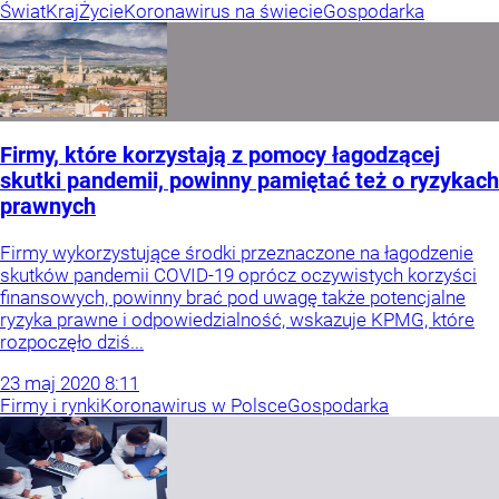
Świat
Kraj
Życie
Koronawirus na świecie
Gospodarka
Firmy, które korzystają z pomocy łagodzącej
skutki pandemii, powinny pamiętać też o ryzykach
prawnych
Firmy wykorzystujące środki przeznaczone na łagodzenie
skutków pandemii COVID-19 oprócz oczywistych korzyści
finansowych, powinny brać pod uwagę także potencjalne
ryzyka prawne i odpowiedzialność, wskazuje KPMG, które
rozpoczęło dziś...
23
maj
2020
8:11
Firmy i rynki
Koronawirus w Polsce
Gospodarka