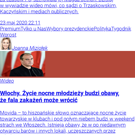
w wywiadzie wideo mówi, co sądzi o Trzaskowskim,
Kaczyńskim i mediach publicznych.
23
maj
2020
22:11
Premium
Tylko u Nas
Wybory prezydenckie
Polityka
Tygodnik
Wprost
Joanna
Miziołek
Wideo
Włochy. Życie nocne młodzieży budzi obawy,
że fala zakażeń może wrócić
Movida – to hiszpańskie słowo oznaczające nocne życie
towarzyskie w klubach i pod gołym niebem budzi w weekend
strach we Włoszech. Istnieją obawy, że w po niedawnym
otwarciu barów i innych lokali, uczęszczanych przez