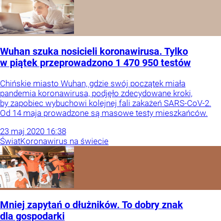
Wuhan szuka nosicieli koronawirusa. Tylko
w piątek przeprowadzono 1 470 950 testów
Chińskie miasto Wuhan, gdzie swój początek miała
pandemia koronawirusa, podjęło zdecydowane kroki,
by zapobiec wybuchowi kolejnej fali zakażeń SARS-CoV-2.
Od 14 maja prowadzone są masowe testy mieszkańców.
23
maj
2020
16:38
Świat
Koronawirus na świecie
Mniej zapytań o dłużników. To dobry znak
dla gospodarki