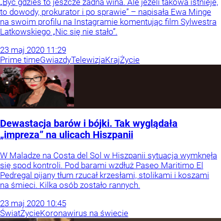
„Być gdzieś to jeszcze żadna wina. Ale jeżeli takowa istnieje,
to dowody, prokurator i po sprawie” – napisała Ewa Minge
na swoim profilu na Instagramie komentując film Sylwestra
Latkowskiego „Nic się nie stało”.
23
maj
2020
11:29
Prime time
Gwiazdy
Telewizja
Kraj
Życie
Dewastacja barów i bójki. Tak wyglądała
„impreza” na ulicach Hiszpanii
W Maladze na Costa del Sol w Hiszpanii sytuacja wymknęła
się spod kontroli. Pod barami wzdłuż Paseo Maritimo El
Pedregal pijany tłum rzucał krzesłami, stolikami i koszami
na śmieci. Kilka osób zostało rannych.
23
maj
2020
10:45
Świat
Życie
Koronawirus na świecie