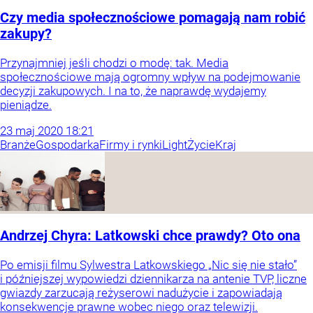
Czy media społecznościowe pomagają nam robić
zakupy?
Przynajmniej jeśli chodzi o modę: tak. Media
społecznościowe mają ogromny wpływ na podejmowanie
decyzji zakupowych. I na to, że naprawdę wydajemy
pieniądze.
23
maj
2020
18:21
Branże
Gospodarka
Firmy i rynki
Light
Życie
Kraj
Andrzej Chyra: Latkowski chce prawdy? Oto ona
Po emisji filmu Sylwestra Latkowskiego „Nic się nie stało”
i późniejszej wypowiedzi dziennikarza na antenie TVP, liczne
gwiazdy zarzucają reżyserowi nadużycie i zapowiadają
konsekwencje prawne wobec niego oraz telewizji.