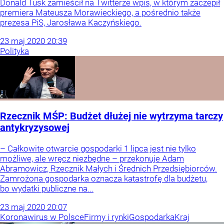
Donald Tusk zamieścił na Twitterze wpis, w którym zaczepił
premiera Mateusza Morawieckiego, a pośrednio także
prezesa PiS, Jarosława Kaczyńskiego.
23
maj
2020
20:39
Polityka
Rzecznik MŚP: Budżet dłużej nie wytrzyma tarczy
antykryzysowej
– Całkowite otwarcie gospodarki 1 lipca jest nie tylko
możliwe, ale wręcz niezbędne – przekonuje Adam
Abramowicz, Rzecznik Małych i Średnich Przedsiębiorców.
Zamrożona gospodarka oznacza katastrofę dla budżetu,
bo wydatki publiczne na...
23
maj
2020
20:07
Koronawirus w Polsce
Firmy i rynki
Gospodarka
Kraj