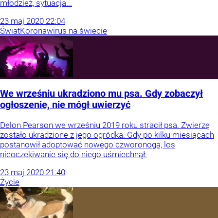
młodzież, sytuacja...
23
maj
2020
22:04
Świat
Koronawirus na świecie
We wrześniu ukradziono mu psa. Gdy zobaczył
ogłoszenie, nie mógł uwierzyć
Delon Pearson we wrześniu 2019 roku stracił psa. Zwierzę
zostało ukradzione z jego ogródka. Gdy po kilku miesiącach
postanowił adoptować nowego czworonoga, los
nieoczekiwanie się do niego uśmiechnął.
23
maj
2020
21:40
Życie