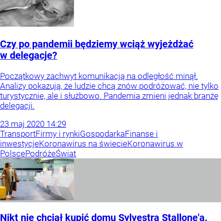
Czy po pandemii będziemy wciąż wyjeżdżać
w delegacje?
Początkowy zachwyt komunikacją na odległość minął.
Analizy pokazują, że ludzie chcą znów podróżować, nie tylko
turystycznie, ale i służbowo. Pandemia zmieni jednak branżę
delegacji.
23
maj
2020
14:29
Transport
Firmy i rynki
Gospodarka
Finanse i
inwestycje
Koronawirus na świecie
Koronawirus w
Polsce
Podróże
Świat
Nikt nie chciał kupić domu Sylvestra Stallone'a.