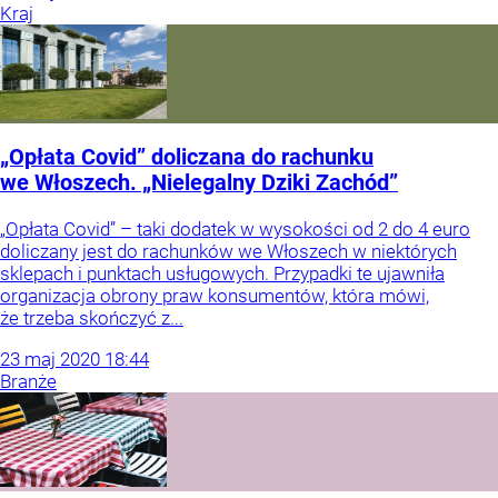
Kraj
„Opłata Covid” doliczana do rachunku
we Włoszech. „Nielegalny Dziki Zachód”
„Opłata Covid” – taki dodatek w wysokości od 2 do 4 euro
doliczany jest do rachunków we Włoszech w niektórych
sklepach i punktach usługowych. Przypadki te ujawniła
organizacja obrony praw konsumentów, która mówi,
że trzeba skończyć z...
23
maj
2020
18:44
Branże