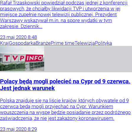
Rafał Trzaskowski powiedział podczas jednej z konferencji
prasowych, że chciałby likwidacji TVP i utworzenia w jej
miejsce zupełnie nowej telewizji publicznej. Prezydent
Warszawy wskazywał m.in. na spore wydatki w tym
zakresie. Dziennik...
23
maj
2020
8:48
Kraj
Gospodarka
Branże
Prime time
Telewizja
Polityka
Polacy będą mogli polecieć na Cypr od 9 czerwca.
Jest jednak warunek
Polska znajduje się na liście krajów, których obywatele od 9
czerwca będą mogli przyjechać na Cypr. Warunkiem
wpuszczenia na wyspę będzie posiadanie przez podróżnego
zaświadczenia, że nie jest zakażony koronawirusem.
23
maj
2020
8:29