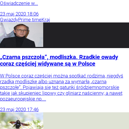
Oświadczenie w...
23
maj
2020
18:06
Gwiazdy
Prime time
Kraj
„Czarna pszczoła”, modliszka. Rzadkie owady
coraz częściej widywane są w Polsce
W Polsce coraz częściej można spotkać rodzimą, niegdyś
rzadką modliszkę albo uznaną za wymarłą „czarną
pszczołę”. Pojawiają się też gatunki śródziemnomorskie
takie jak skupieniec lipowy czy gliniarz naścienny; a nawet
pozaeuropejskie np....
23
maj
2020
17:46