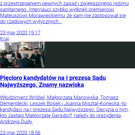
z przestrzeganiem pewnych zasad i zwiększonego reżimu
sanitarnego. Internauci szybko wytknęli premierowi
Mateuszowi Morawieckiemu, że sam nie zastosował się
do rządowych wytycznych...
23
maj
2020
19:17
Kraj
Pięcioro kandydatów na I prezesa Sądu
Najwyższego. Znamy nazwiska
Włodzimierz Wróbel, Małgorzata Manowska, Tomasz
Demendecki, Leszek Bosek i Joanna Misztal-Konecka -to
kandydaci na I prezesa Sądu Najwyższego. Decyzja o tym,
kto zastąpi Małgorzatę Gersdorf, należy do prezydenta
Andrzeja Dudy.
23
maj
2020
18:56