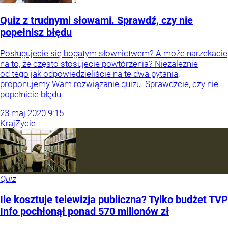
Quiz z trudnymi słowami. Sprawdź, czy nie
popełnisz błędu
Posługujecie się bogatym słownictwem? A może narzekacie
na to, że często stosujecie powtórzenia? Niezależnie
od tego jak odpowiedzieliście na te dwa pytania,
proponujemy Wam rozwiązanie quizu. Sprawdźcie, czy nie
popełnicie błędu.
23
maj
2020
9:15
Kraj
Życie
Quiz
Ile kosztuje telewizja publiczna? Tylko budżet TVP
Info pochłonął ponad 570 milionów zł