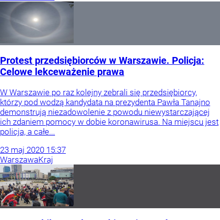
Protest przedsiębiorców w Warszawie. Policja:
Celowe lekceważenie prawa
W Warszawie po raz kolejny zebrali się przedsiębiorcy,
którzy pod wodzą kandydata na prezydenta Pawła Tanajno
demonstrują niezadowolenie z powodu niewystarczającej
ich zdaniem pomocy w dobie koronawirusa. Na miejscu jest
policja, a całe...
23
maj
2020
15:37
Warszawa
Kraj