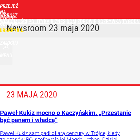
PRZEJDŹ
NA
WPROST
STRONĘ
WIADOMOŚCI
POLITYKA
BIZNES
DOM
ZDROWIE
ROZRYWKA
TYGODN
GŁÓWNĄ
Newsroom
23 maja 2020
UBSKRYBUJ
ZALOGUJ
MENU
23 MAJA 2020
Paweł Kukiz mocno o Kaczyńskim. „Przestanie
być panem i władcą”
Paweł Kukiz sam padł ofiarą cenzury w Trójce, kiedy
za czasów PO, szefowała jej Magda Jethon. Dzisiaj