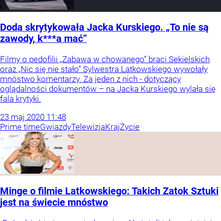
Doda skrytykowała Jacka Kurskiego. „To nie są
zawody, k***a mać”
Filmy o pedofilii „Zabawa w chowanego” braci Sekielskich
oraz „Nic się nie stało” Sylwestra Latkowskiego wywołały
mnóstwo komentarzy. Za jeden z nich - dotyczący
oglądalności dokumentów – na Jacka Kurskiego wylała się
fala krytyki.
23
maj
2020
11:48
Prime time
Gwiazdy
Telewizja
Kraj
Życie
Minge o filmie Latkowskiego: Takich Zatok Sztuki
jest na świecie mnóstwo