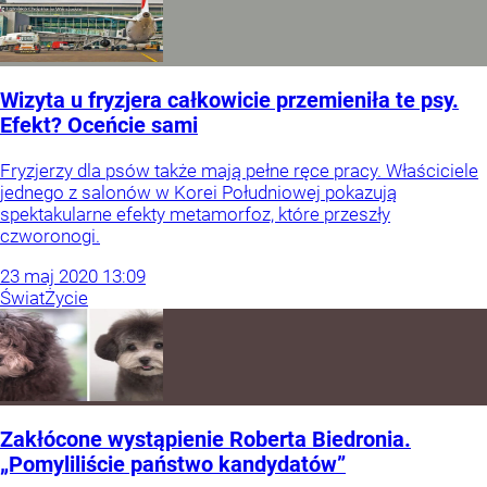
Wizyta u fryzjera całkowicie przemieniła te psy.
Efekt? Oceńcie sami
Fryzjerzy dla psów także mają pełne ręce pracy. Właściciele
jednego z salonów w Korei Południowej pokazują
spektakularne efekty metamorfoz, które przeszły
czworonogi.
23
maj
2020
13:09
Świat
Życie
Zakłócone wystąpienie Roberta Biedronia.
„Pomyliliście państwo kandydatów”