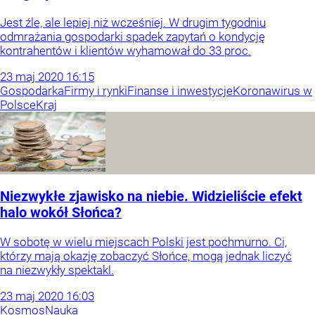
Jest źle, ale lepiej niż wcześniej. W drugim tygodniu
odmrażania gospodarki spadek zapytań o kondycję
kontrahentów i klientów wyhamował do 33 proc.
23
maj
2020
16:15
Gospodarka
Firmy i rynki
Finanse i inwestycje
Koronawirus w
Polsce
Kraj
Niezwykłe zjawisko na niebie. Widzieliście efekt
halo wokół Słońca?
W sobotę w wielu miejscach Polski jest pochmurno. Ci,
którzy mają okazję zobaczyć Słońce, mogą jednak liczyć
na niezwykły spektakl.
23
maj
2020
16:03
Kosmos
Nauka