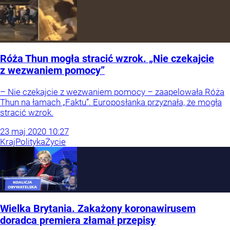
Róża Thun mogła stracić wzrok. „Nie czekajcie
z wezwaniem pomocy”
– Nie czekajcie z wezwaniem pomocy – zaapelowała Róża
Thun na łamach „Faktu”. Europosłanka przyznała, że mogła
stracić wzrok.
23
maj
2020
10:27
Kraj
Polityka
Życie
Wielka Brytania. Zakażony koronawirusem
doradca premiera złamał przepisy