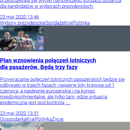
przedstawiają się wyniki najnowszego sondażu poparcia
dla kandydatów w wyborach prezydenckich.
23
maj
2020
13:46
Wybory prezydenckie
Sondaże
Kraj
Polityka
Plan wznowienia połączeń lotniczych
dla pasażerów. Będą trzy fazy
Przywracanie połączeń lotniczych pasażerskich będzie się
odbywało w trzech fazach: najpierw loty krajowe od 1
czerwca, a następnie europejskie i na koniec
międzykontynentalne, ale tylko tam, gdzie sytuacja
epidemiczna jest pod kontrolą -...
23
maj
2020
13:31
Gospodarka
Kraj
Polityka
Życie