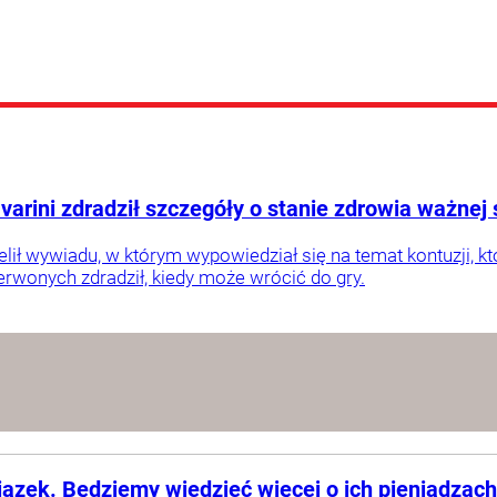
varini zdradził szczegóły o stanie zdrowia ważnej 
elił wywiadu, w którym wypowiedział się na temat kontuzji, kt
erwonych zdradził, kiedy może wrócić do gry.
iązek. Będziemy wiedzieć więcej o ich pieniądzach