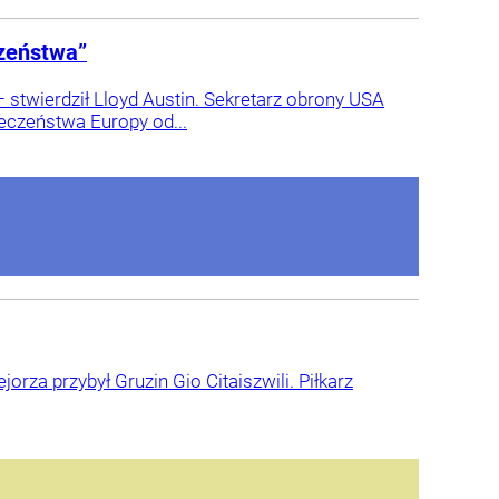
czeństwa”
– stwierdził Lloyd Austin. Sekretarz obrony USA
pieczeństwa Europy od...
jorza przybył Gruzin Gio Citaiszwili. Piłkarz