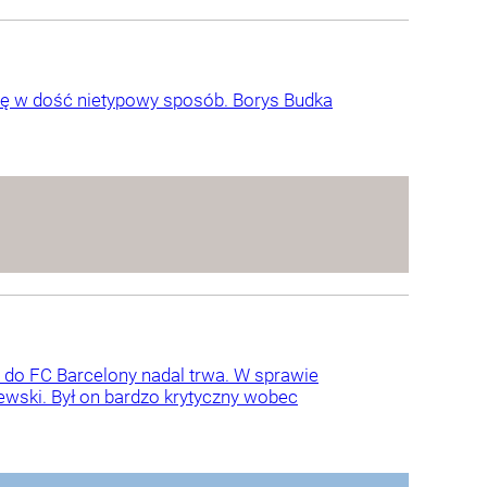
ię w dość nietypowy sposób. Borys Budka
do FC Barcelony nadal trwa. W sprawie
wski. Był on bardzo krytyczny wobec