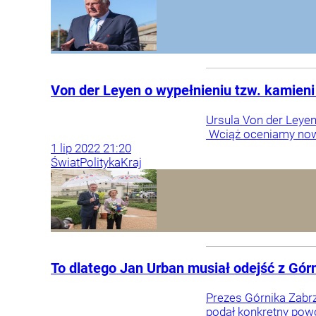
Von der Leyen o wypełnieniu tzw. kamieni 
Ursula Von der Leye
Wciąż oceniamy nowe
1
lip
2022
21:20
Świat
Polityka
Kraj
To dlatego Jan Urban musiał odejść z Górn
Prezes Górnika Zabrz
podał konkretny powó