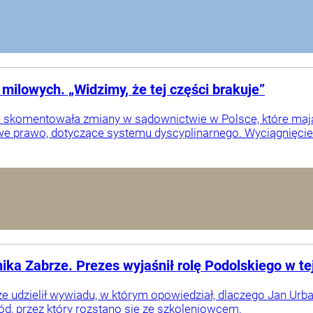
milowych. „Widzimy, że tej części brakuje”
n skomentowała zmiany w sądownictwie w Polsce, które ma
 prawo, dotyczące systemu dyscyplinarnego. Wyciągnięcie o
ika Zabrze. Prezes wyjaśnił rolę Podolskiego w tej
e udzielił wywiadu, w którym opowiedział, dlaczego Jan Urba
d, przez który rozstano się ze szkoleniowcem.