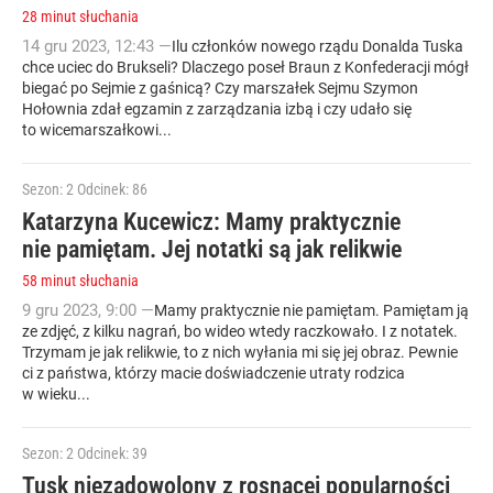
28 minut słuchania
14
gru
2023
,
12:43
—
Ilu członków nowego rządu Donalda Tuska
chce uciec do Brukseli? Dlaczego poseł Braun z Konfederacji mógł
biegać po Sejmie z gaśnicą? Czy marszałek Sejmu Szymon
Hołownia zdał egzamin z zarządzania izbą i czy udało się
to wicemarszałkowi...
Sezon: 2
Odcinek: 86
Katarzyna Kucewicz: Mamy praktycznie
nie pamiętam. Jej notatki są jak relikwie
58 minut słuchania
9
gru
2023
,
9:00
—
Mamy praktycznie nie pamiętam. Pamiętam ją
ze zdjęć, z kilku nagrań, bo wideo wtedy raczkowało. I z notatek.
Trzymam je jak relikwie, to z nich wyłania mi się jej obraz. Pewnie
ci z państwa, którzy macie doświadczenie utraty rodzica
w wieku...
Sezon: 2
Odcinek: 39
Tusk niezadowolony z rosnącej popularności