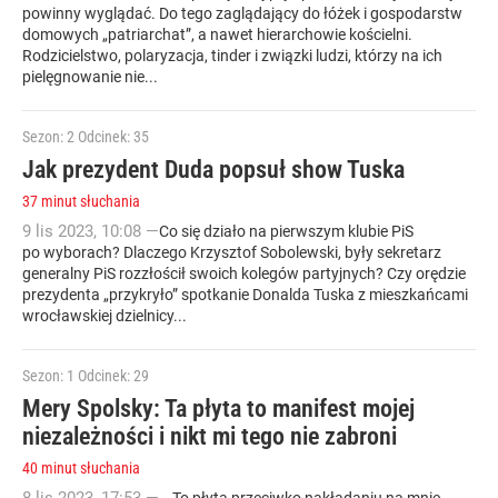
powinny wyglądać. Do tego zaglądający do łóżek i gospodarstw
domowych „patriarchat”, a nawet hierarchowie kościelni.
Rodzicielstwo, polaryzacja, tinder i związki ludzi, którzy na ich
pielęgnowanie nie...
Sezon: 2
Odcinek: 35
Jak prezydent Duda popsuł show Tuska
37 minut słuchania
9
lis
2023
,
10:08
—
Co się działo na pierwszym klubie PiS
po wyborach? Dlaczego Krzysztof Sobolewski, były sekretarz
generalny PiS rozzłościł swoich kolegów partyjnych? Czy orędzie
prezydenta „przykryło” spotkanie Donalda Tuska z mieszkańcami
wrocławskiej dzielnicy...
Sezon: 1
Odcinek: 29
Mery Spolsky: Ta płyta to manifest mojej
niezależności i nikt mi tego nie zabroni
40 minut słuchania