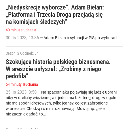
„Niedyskrecje wyborcze”. Adam Bielan:
„Platforma i Trzecia Droga przejadą się
na komisjach śledczych”
40 minut słuchania
30
lis
2023
,
13:36
—
Adam Bielan o sytuacji w PiS po wyborach
Sezon: 2
Odcinek: 84
Szokująca historia polskiego biznesmena.
W areszcie usłyszał: „Zrobimy z niego
pedofila”
54 minuty słuchania
25
lis
2023
,
8:58
—
Na spacerniaku pojawiają się ludzie ubrani
niby w drelichy więzienne, ale jeden ma biżuterię, drugi w ogóle
nie ma spodni dresowych, tylko jeansy, co jest zabronione
w areszcie. Chodzą i o nim rozmawiają. Mówią np. „jeżeli
nie zacznie gadać, to...