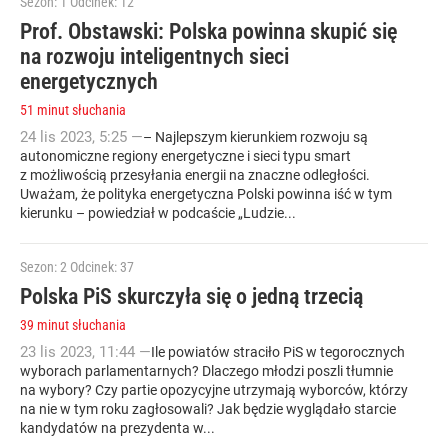
Sezon: 1
Odcinek: 12
Prof. Obstawski: Polska powinna skupić się
na rozwoju inteligentnych sieci
energetycznych
51 minut słuchania
24
lis
2023
,
5:25
—
– Najlepszym kierunkiem rozwoju są
autonomiczne regiony energetyczne i sieci typu smart
z możliwością przesyłania energii na znaczne odległości.
Uważam, że polityka energetyczna Polski powinna iść w tym
kierunku – powiedział w podcaście „Ludzie...
Sezon: 2
Odcinek: 37
Polska PiS skurczyła się o jedną trzecią
39 minut słuchania
23
lis
2023
,
11:44
—
Ile powiatów straciło PiS w tegorocznych
wyborach parlamentarnych? Dlaczego młodzi poszli tłumnie
na wybory? Czy partie opozycyjne utrzymają wyborców, którzy
na nie w tym roku zagłosowali? Jak będzie wyglądało starcie
kandydatów na prezydenta w...