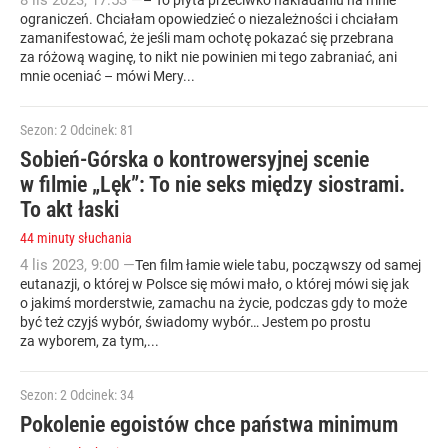
8
lis
2023
,
17:53
—
– To płyta przeciwko nakładaniu na mnie
ograniczeń. Chciałam opowiedzieć o niezależności i chciałam
zamanifestować, że jeśli mam ochotę pokazać się przebrana
za różową waginę, to nikt nie powinien mi tego zabraniać, ani
mnie oceniać – mówi Mery...
Sezon: 2
Odcinek: 81
Sobień-Górska o kontrowersyjnej scenie
w filmie „Lęk”: To nie seks między siostrami.
To akt łaski
44 minuty słuchania
4
lis
2023
,
9:00
—
Ten film łamie wiele tabu, począwszy od samej
eutanazji, o której w Polsce się mówi mało, o której mówi się jak
o jakimś morderstwie, zamachu na życie, podczas gdy to może
być też czyjś wybór, świadomy wybór… Jestem po prostu
za wyborem, za tym,...
Sezon: 2
Odcinek: 34
Pokolenie egoistów chce państwa minimum