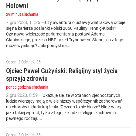
Hołowni
29 minut słuchania
7
gru
2023
,
11:36
—
Czy awantura o ustawę wiatrakową odbije
się na karierze posłanki Polski 2050 Pauliny Hennig-Kloski?
Czy nowa większość parlamentarna postawi Adama
Glapińskiego, prezesa NBP przed Trybunałem Stanu i co z tego
może wyniknąć? Jaki pomysł na...
Sezon: 2
Odcinek: 85
Ojciec Paweł Gużyński: Religijny styl życia
sprzyja zdrowiu
ponad godzina słuchania
2
gru
2023
,
8:59
—
Okazuje się, że w Stanach Zjednoczonych
ludzie wierzący mają o wiele niższy współczynnik zachorowań
na choroby układu krążenia. Z czego to się bierze? Nie z wiary
jako takiej wprost, tylko z tego, że ludzie religijni zachowują
pewnego rodzaju...
Sezon: 2
Odcinek: 38