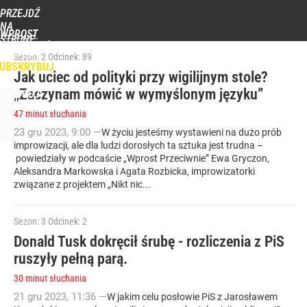
POPULARNE
PROGRAMY
PRZEJDŹ
NA
WPROST
STRONĘ
WIADOMOŚCI
POLITYKA
BIZNES
DOM
ZDROWIE
ROZRYWKA
TYGODN
GŁÓWNĄ
Sezon: 2
Odcinek: 89
UBSKRYBUJ
Jak uciec od polityki przy wigilijnym stole?
„Zaczynam mówić w wymyślonym języku”
ZALOGUJ
47 minut słuchania
MENU
23
gru
2023
,
9:00
—
W życiu jesteśmy wystawieni na dużo prób
improwizacji, ale dla ludzi dorosłych ta sztuka jest trudna –
powiedziały w podcaście „Wprost Przeciwnie” Ewa Gryczon,
Aleksandra Markowska i Agata Rozbicka, improwizatorki
związane z projektem „Nikt nic...
Sezon: 3
Odcinek: 2
Donald Tusk dokręcił śrubę - rozliczenia z PiS
ruszyły pełną parą.
30 minut słuchania
21
gru
2023
,
11:36
—
W jakim celu posłowie PiS z Jarosławem