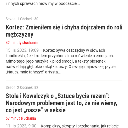
i innych sprawach mówimy w podcaście...
Sezon: 1
Odcinek: 30
Kortez: Zmieniłem się i chyba dojrzałem do roli
mężczyzny
42 minuty słuchania
15
lis
2023
,
19:09
—
Kortez bywa oszczędny w słowach
i podkreśla, że z trudem przychodzi mu mówienie o emocjach.
Mimo tego, jego muzyka kipi od emocji, a teksty piosenek
naświetlają głębokie zakątki duszy. O swojej najnowszej płycie
„Naucz mnie tańczyć” artysta...
Sezon: 2
Odcinek: 82
Stola i Kowalczyk o „Sztuce bycia razem”:
Narodowym problemem jest to, że nie wiemy,
co jest „nasze” w seksie
57 minut słuchania
11
lis
2023
,
9:00
—
Kompleksy, skrypty i przekonania, jak relacje