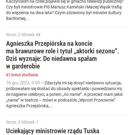
Kaczyńskim na czele pojawili się w gmachu telewizji publicznej?
Czy byli ministrowie PiS Mariusz Kamiński i Maciej Wąsik trafią
do więzienia na dwa lata? Czym zdziwiony był minister kultury
Bartłomiej...
Sezon: 2
Odcinek: 88
Agnieszka Przepiórska na koncie
ma brawurowe role i tytuł „aktorki sezonu”.
Dziś wyznaje: Do niedawna spałam
w garderobie
41 minut słuchania
16
gru
2023
,
9:00
—
Zdarzyła mi się dosyć niedawno sytuacja,
próbowałam się dostać do obsady spektaklu i powiedziano mi,
że najpierw celebryci, a potem „no name”. A przecież mam jakiś
„name” w teatrze – mówi w podcaście „Wprost Przeciwnie”
Agnieszka Przepiórska,...
Sezon: 3
Odcinek: 1
Uciekający ministrowie rządu Tuska