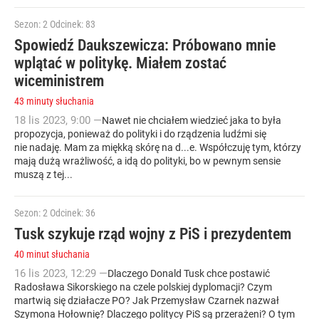
Sezon: 2
Odcinek: 83
Spowiedź Daukszewicza: Próbowano mnie
wplątać w politykę. Miałem zostać
wiceministrem
43 minuty słuchania
18
lis
2023
,
9:00
—
Nawet nie chciałem wiedzieć jaka to była
propozycja, ponieważ do polityki i do rządzenia ludźmi się
nie nadaję. Mam za miękką skórę na d...e. Współczuję tym, którzy
mają dużą wrażliwość, a idą do polityki, bo w pewnym sensie
muszą z tej...
Sezon: 2
Odcinek: 36
Tusk szykuje rząd wojny z PiS i prezydentem
40 minut słuchania
16
lis
2023
,
12:29
—
Dlaczego Donald Tusk chce postawić
Radosława Sikorskiego na czele polskiej dyplomacji? Czym
martwią się działacze PO? Jak Przemysław Czarnek nazwał
Szymona Hołownię? Dlaczego politycy PiS są przerażeni? O tym