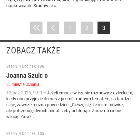
naukowcach. Środowisko...
1
2
3
ZOBACZ TAKŻE
Sezon: 4
Odcinek: 186
Joanna Szulc o
59 minut słuchania
12
paź
2025
,
9:00
—
Jeżeli emocje w czasie rozmowy z dzieckiem,
kiedy ono przyjdzie do nas z jakimś trudnym tematem, są bardzo
silne, zawsze można powiedzieć: „Cieszę się, że mi to mówisz,
ale potrzebuję dwóch minut, żeby ochłonąć. Zaraz do ciebie
wrócę. Zaraz...
Sezon: 4
Odcinek: 185