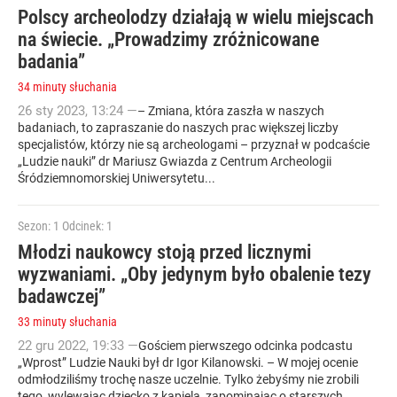
Polscy archeolodzy działają w wielu miejscach
na świecie. „Prowadzimy zróżnicowane
badania”
34 minuty słuchania
26
sty
2023
,
13:24
—
– Zmiana, która zaszła w naszych
badaniach, to zapraszanie do naszych prac większej liczby
specjalistów, którzy nie są archeologami – przyznał w podcaście
„Ludzie nauki” dr Mariusz Gwiazda z Centrum Archeologii
Śródziemnomorskiej Uniwersytetu...
Sezon: 1
Odcinek: 1
Młodzi naukowcy stoją przed licznymi
wyzwaniami. „Oby jedynym było obalenie tezy
badawczej”
33 minuty słuchania
22
gru
2022
,
19:33
—
Gościem pierwszego odcinka podcastu
„Wprost” Ludzie Nauki był dr Igor Kilanowski. – W mojej ocenie
odmłodziliśmy trochę nasze uczelnie. Tylko żebyśmy nie zrobili
tego, wylewając dziecko z kąpielą, zapominając o starszych