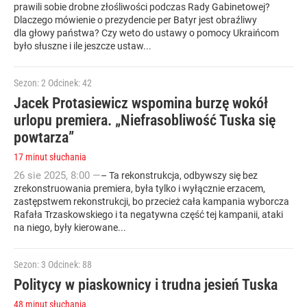
prawili sobie drobne złośliwości podczas Rady Gabinetowej?
Dlaczego mówienie o prezydencie per Batyr jest obraźliwy
dla głowy państwa? Czy weto do ustawy o pomocy Ukraińcom
było słuszne i ile jeszcze ustaw...
Sezon: 2
Odcinek: 42
Jacek Protasiewicz wspomina burzę wokół
urlopu premiera. „Niefrasobliwość Tuska się
powtarza”
17 minut słuchania
26
sie
2025
,
8:00
—
– Ta rekonstrukcja, odbywszy się bez
zrekonstruowania premiera, była tylko i wyłącznie erzacem,
zastępstwem rekonstrukcji, bo przecież cała kampania wyborcza
Rafała Trzaskowskiego i ta negatywna część tej kampanii, ataki
na niego, były kierowane...
Sezon: 3
Odcinek: 88
Politycy w piaskownicy i trudna jesień Tuska
48 minut słuchania