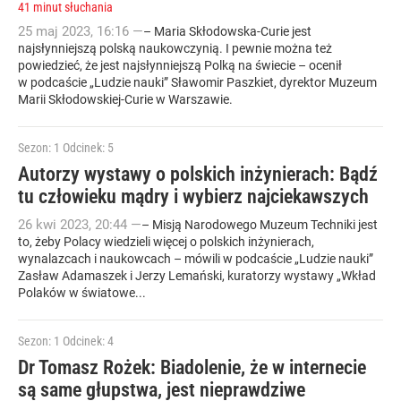
41 minut słuchania
25
maj
2023
,
16:16
—
– Maria Skłodowska-Curie jest
najsłynniejszą polską naukowczynią. I pewnie można też
powiedzieć, że jest najsłynniejszą Polką na świecie – ocenił
w podcaście „Ludzie nauki” Sławomir Paszkiet, dyrektor Muzeum
Marii Skłodowskiej-Curie w Warszawie.
Sezon: 1
Odcinek: 5
Autorzy wystawy o polskich inżynierach: Bądź
tu człowieku mądry i wybierz najciekawszych
26
kwi
2023
,
20:44
—
– Misją Narodowego Muzeum Techniki jest
to, żeby Polacy wiedzieli więcej o polskich inżynierach,
wynalazcach i naukowcach – mówili w podcaście „Ludzie nauki”
Zasław Adamaszek i Jerzy Lemański, kuratorzy wystawy „Wkład
Polaków w światowe...
Sezon: 1
Odcinek: 4
Dr Tomasz Rożek: Biadolenie, że w internecie
są same głupstwa, jest nieprawdziwe