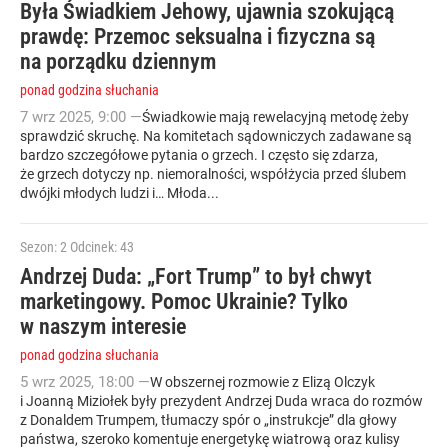
Była Świadkiem Jehowy, ujawnia szokującą
prawdę: Przemoc seksualna i fizyczna są
na porządku dziennym
ponad godzina słuchania
7
wrz
2025
,
9:00
—
Świadkowie mają rewelacyjną metodę żeby
sprawdzić skruchę. Na komitetach sądowniczych zadawane są
bardzo szczegółowe pytania o grzech. I często się zdarza,
że grzech dotyczy np. niemoralności, współżycia przed ślubem
dwójki młodych ludzi i… Młoda...
Sezon: 2
Odcinek: 43
Andrzej Duda: „Fort Trump” to był chwyt
marketingowy. Pomoc Ukrainie? Tylko
w naszym interesie
ponad godzina słuchania
5
wrz
2025
,
18:00
—
W obszernej rozmowie z Elizą Olczyk
i Joanną Miziołek były prezydent Andrzej Duda wraca do rozmów
z Donaldem Trumpem, tłumaczy spór o „instrukcje” dla głowy
państwa, szeroko komentuje energetykę wiatrową oraz kulisy