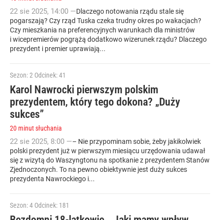
22
sie
2025
,
14:00
—
Dlaczego notowania rządu stale się
pogarszają? Czy rząd Tuska czeka trudny okres po wakacjach?
Czy mieszkania na preferencyjnych warunkach dla ministrów
i wicepremierów pogrążą dodatkowo wizerunek rządu? Dlaczego
prezydent i premier uprawiają...
Sezon: 2
Odcinek: 41
Karol Nawrocki pierwszym polskim
prezydentem, który tego dokona? „Duży
sukces”
20 minut słuchania
22
sie
2025
,
8:00
—
– Nie przypominam sobie, żeby jakikolwiek
polski prezydent już w pierwszym miesiącu urzędowania udawał
się z wizytą do Waszyngtonu na spotkanie z prezydentem Stanów
Zjednoczonych. To na pewno obiektywnie jest duży sukces
prezydenta Nawrockiego i...
Sezon: 4
Odcinek: 181
Bezdomni 18-latkowie. „Jaki mamy wpływ