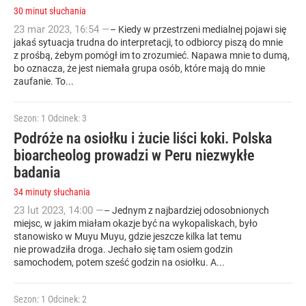
30 minut słuchania
23
mar
2023
,
16:54
—
– Kiedy w przestrzeni medialnej pojawi się
jakaś sytuacja trudna do interpretacji, to odbiorcy piszą do mnie
z prośbą, żebym pomógł im to zrozumieć. Napawa mnie to dumą,
bo oznacza, że jest niemała grupa osób, które mają do mnie
zaufanie. To...
Sezon: 1
Odcinek: 3
Podróże na osiołku i żucie liści koki. Polska
bioarcheolog prowadzi w Peru niezwykłe
badania
34 minuty słuchania
23
lut
2023
,
14:00
—
– Jednym z najbardziej odosobnionych
miejsc, w jakim miałam okazje być na wykopaliskach, było
stanowisko w Muyu Muyu, gdzie jeszcze kilka lat temu
nie prowadziła droga. Jechało się tam osiem godzin
samochodem, potem sześć godzin na osiołku. A...
Sezon: 1
Odcinek: 2