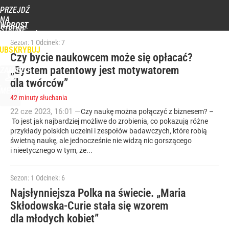
POPULARNE
PROGRAMY
PRZEJDŹ
NA
WPROST
STRONĘ
WIADOMOŚCI
POLITYKA
BIZNES
DOM
ZDROWIE
ROZRYWKA
TYGODN
GŁÓWNĄ
Sezon: 1
Odcinek: 7
UBSKRYBUJ
Czy bycie naukowcem może się opłacać?
„System patentowy jest motywatorem
ZALOGUJ
dla twórców”
MENU
42 minuty słuchania
22
cze
2023
,
16:01
—
Czy naukę można połączyć z biznesem? –
To jest jak najbardziej możliwe do zrobienia, co pokazują różne
przykłady polskich uczelni i zespołów badawczych, które robią
świetną naukę, ale jednocześnie nie widzą nic gorszącego
i nieetycznego w tym, że...
Sezon: 1
Odcinek: 6
Najsłynniejsza Polka na świecie. „Maria
Skłodowska-Curie stała się wzorem
dla młodych kobiet”