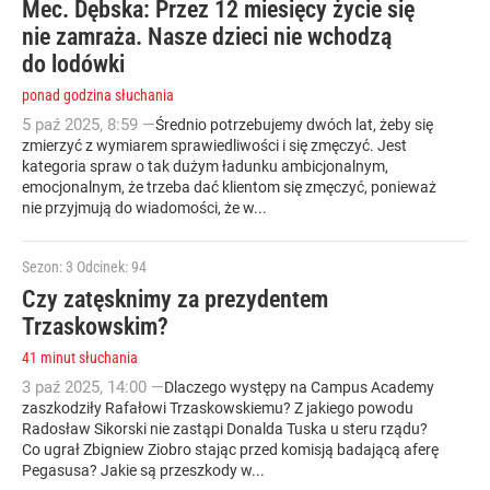
Mec. Dębska: Przez 12 miesięcy życie się
nie zamraża. Nasze dzieci nie wchodzą
do lodówki
ponad godzina słuchania
5
paź
2025
,
8:59
—
Średnio potrzebujemy dwóch lat, żeby się
zmierzyć z wymiarem sprawiedliwości i się zmęczyć. Jest
kategoria spraw o tak dużym ładunku ambicjonalnym,
emocjonalnym, że trzeba dać klientom się zmęczyć, ponieważ
nie przyjmują do wiadomości, że w...
Sezon: 3
Odcinek: 94
Czy zatęsknimy za prezydentem
Trzaskowskim?
41 minut słuchania
3
paź
2025
,
14:00
—
Dlaczego występy na Campus Academy
zaszkodziły Rafałowi Trzaskowskiemu? Z jakiego powodu
Radosław Sikorski nie zastąpi Donalda Tuska u steru rządu?
Co ugrał Zbigniew Ziobro stając przed komisją badającą aferę
Pegasusa? Jakie są przeszkody w...