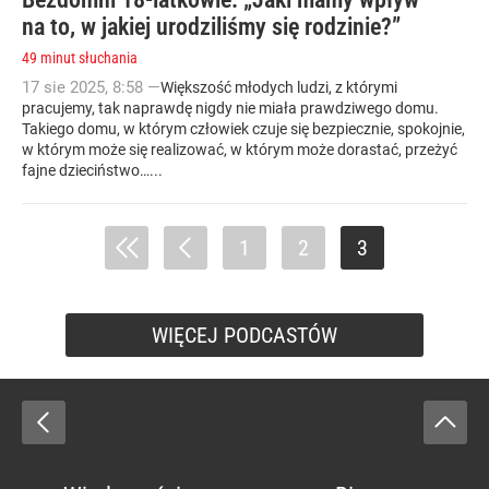
na to, w jakiej urodziliśmy się rodzinie?”
49 minut słuchania
17
sie
2025
,
8:58
—
Większość młodych ludzi, z którymi
pracujemy, tak naprawdę nigdy nie miała prawdziwego domu.
Takiego domu, w którym człowiek czuje się bezpiecznie, spokojnie,
w którym może się realizować, w którym może dorastać, przeżyć
fajne dzieciństwo…...
1
2
3
WIĘCEJ PODCASTÓW