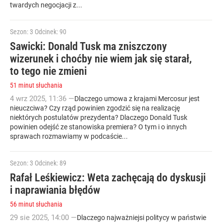
twardych negocjacji z...
Sezon: 3
Odcinek: 90
Sawicki: Donald Tusk ma zniszczony
wizerunek i choćby nie wiem jak się starał,
to tego nie zmieni
51 minut słuchania
4
wrz
2025
,
11:36
—
Dlaczego umowa z krajami Mercosur jest
nieuczciwa? Czy rząd powinien zgodzić się na realizację
niektórych postulatów prezydenta? Dlaczego Donald Tusk
powinien odejść ze stanowiska premiera? O tym i o innych
sprawach rozmawiamy w podcaście...
Sezon: 3
Odcinek: 89
Rafał Leśkiewicz: Weta zachęcają do dyskusji
i naprawiania błędów
56 minut słuchania
29
sie
2025
,
14:00
—
Dlaczego najważniejsi politycy w państwie