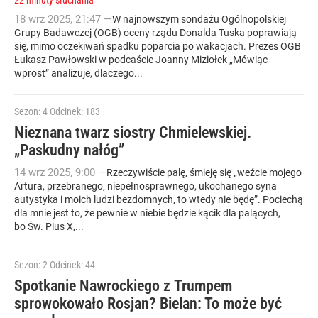
22 minuty słuchania
18
wrz
2025
,
21:47
—
W najnowszym sondażu Ogólnopolskiej
Grupy Badawczej (OGB) oceny rządu Donalda Tuska poprawiają
się, mimo oczekiwań spadku poparcia po wakacjach. Prezes OGB
Łukasz Pawłowski w podcaście Joanny Miziołek „Mówiąc
wprost” analizuje, dlaczego...
Sezon: 4
Odcinek: 183
Nieznana twarz siostry Chmielewskiej.
„Paskudny nałóg”
14
wrz
2025
,
9:00
—
Rzeczywiście palę, śmieję się „weźcie mojego
Artura, przebranego, niepełnosprawnego, ukochanego syna
autystyka i moich ludzi bezdomnych, to wtedy nie będę”. Pociechą
dla mnie jest to, że pewnie w niebie będzie kącik dla palących,
bo Św. Pius X,...
Sezon: 2
Odcinek: 44
Spotkanie Nawrockiego z Trumpem
sprowokowało Rosjan? Bielan: To może być