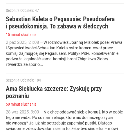
Sezon: 2
Odcinek: 47
Sebastian Kaleta o Pegasusie: Pseudoafera
i pseudokomisja. To zabawa w śledczych
15 minut słuchania
2
paź
2025
,
21:08
—
W rozmowie z Joanną Miziołek poseł Prawa
i Sprawiedliwości Sebastian Kaleta ostro komentował prace
komisji zajmującej się Pegasusem. Polityk PiS-u konsekwentnie
podważa legalność samej komisji, broni Zbigniewa Ziobry
i twierdzi, że spór o...
Sezon: 4
Odcinek: 184
Ama Sieklucka szczerze: Zyskuję przy
poznaniu
50 minut słuchania
28
wrz
2025
,
9:00
—
Nie chcę oddawać siebie komuś, kto w ogóle
tego nie widzi. Po co nam relacje, które nic do naszego życia
nie wnoszą? Ja już nie potrzebuję zapełniać pustki. Dlatego
świadomie zdecydowałam się na to, żeby być singielką – mówi