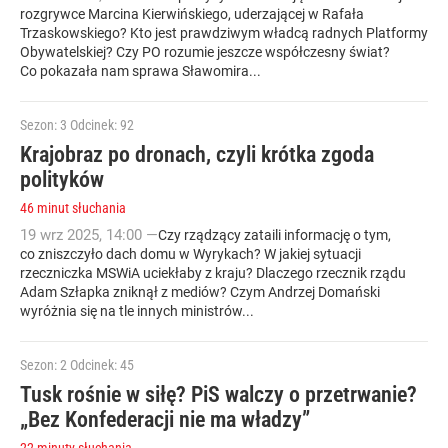
rozgrywce Marcina Kierwińskiego, uderzającej w Rafała
Trzaskowskiego? Kto jest prawdziwym władcą radnych Platformy
Obywatelskiej? Czy PO rozumie jeszcze współczesny świat?
Co pokazała nam sprawa Sławomira...
Sezon: 3
Odcinek: 92
Krajobraz po dronach, czyli krótka zgoda
polityków
46 minut słuchania
19
wrz
2025
,
14:00
—
Czy rządzący zataili informację o tym,
co zniszczyło dach domu w Wyrykach? W jakiej sytuacji
rzeczniczka MSWiA uciekłaby z kraju? Dlaczego rzecznik rządu
Adam Szłapka zniknął z mediów? Czym Andrzej Domański
wyróżnia się na tle innych ministrów...
Sezon: 2
Odcinek: 45
Tusk rośnie w siłę? PiS walczy o przetrwanie?
„Bez Konfederacji nie ma władzy”