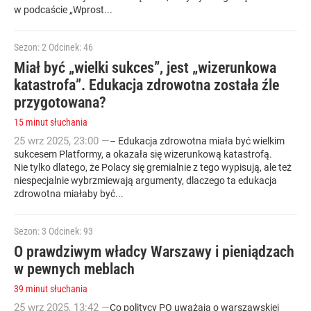
w podcaście „Wprost...
Sezon: 2
Odcinek: 46
Miał być „wielki sukces”, jest „wizerunkowa
katastrofa”. Edukacja zdrowotna została źle
przygotowana?
15 minut słuchania
25
wrz
2025
,
23:00
—
– Edukacja zdrowotna miała być wielkim
sukcesem Platformy, a okazała się wizerunkową katastrofą.
Nie tylko dlatego, że Polacy się gremialnie z tego wypisują, ale też
niespecjalnie wybrzmiewają argumenty, dlaczego ta edukacja
zdrowotna miałaby być...
Sezon: 3
Odcinek: 93
O prawdziwym władcy Warszawy i pieniądzach
w pewnych meblach
39 minut słuchania
25
wrz
2025
,
13:42
—
Co politycy PO uważają o warszawskiej