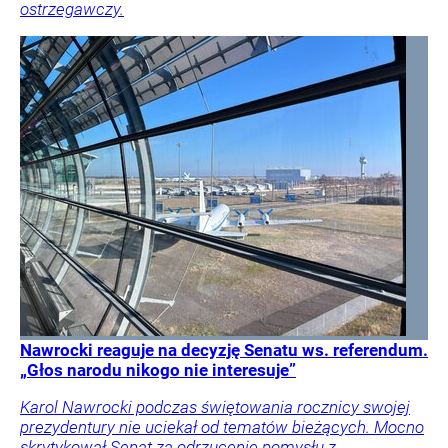
ostrzegawczy.
Nawrocki reaguje na decyzję Senatu ws. referendum.
„Głos narodu nikogo nie interesuje”
Karol Nawrocki podczas świętowania rocznicy swojej
prezydentury nie uciekał od tematów bieżących. Mocno
skrytykował Senat za odrzucenie pomysłu z