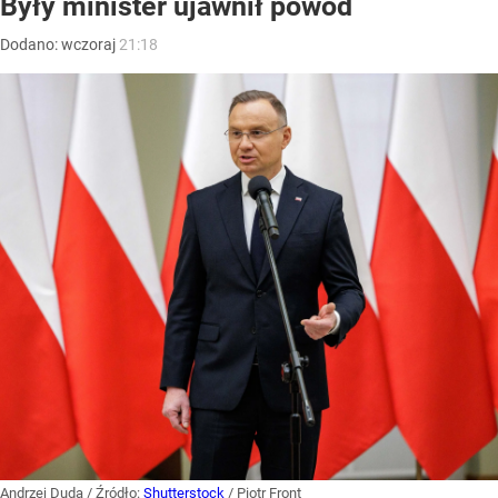
Były minister ujawnił powód
Dodano:
wczoraj
21:18
Andrzej Duda
/ Źródło:
Shutterstock
/
Piotr Front