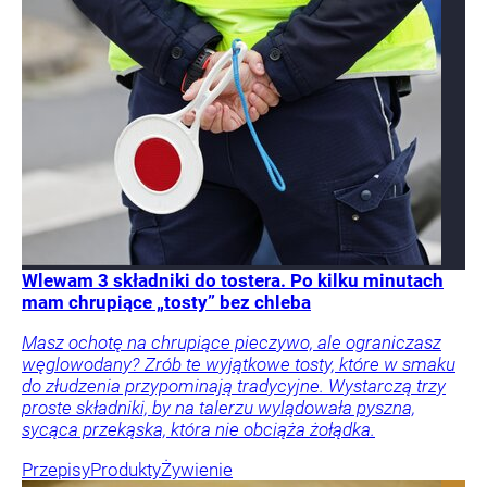
Wlewam 3 składniki do tostera. Po kilku minutach
mam chrupiące „tosty” bez chleba
Masz ochotę na chrupiące pieczywo, ale ograniczasz
węglowodany? Zrób te wyjątkowe tosty, które w smaku
do złudzenia przypominają tradycyjne. Wystarczą trzy
proste składniki, by na talerzu wylądowała pyszna,
sycąca przekąska, która nie obciąża żołądka.
Przepisy
Produkty
Żywienie