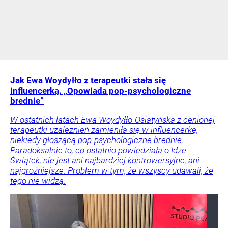
Jak Ewa Woydyłło z terapeutki stała się
influencerką. „Opowiada pop-psychologiczne
brednie”
W ostatnich latach Ewa Woydyłło-Osiatyńska z cenionej
terapeutki uzależnień zamieniła się w influencerkę,
niekiedy głoszącą pop-psychologiczne brednie.
Paradoksalnie to, co ostatnio powiedziała o Idze
Świątek, nie jest ani najbardziej kontrowersyjne, ani
najgroźniejsze. Problem w tym, że wszyscy udawali, że
tego nie widzą.