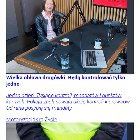
Wielka obława drogówki. Będą kontrolować tylko
jedno
Jeden dzień. Tysiące kontroli, mandatów i punktów
karnych. Policja zaplanowała akcję kontroli kierowców.
Od rana posypią się mandaty.
Motoryzacja
Kraj
Życie