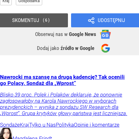
Kraj
Gospodarka
SKOMENTUJ
UDOSTĘPNIJ
6
Obserwuj nas
w
Google News
Dodaj jako
źródło w Google
Nawrocki ma szansę na drugą kadencję? Tak ocenili
go Polacy. Sondaż dla „Wprost”
Blisko 39 proc. Polek i Polaków deklaruje, że ponownie
zagłosowałoby na Karola Nawrockiego w wyborach
prezydenckich – wynika z sondażu SW Research dla
„Wprost”. Grupa krytyków głowy państwa jest liczniejsza.
Sondaże
Kraj
Tylko u Nas
Polityka
Opinie i komentarze
Magdalena
Frindt