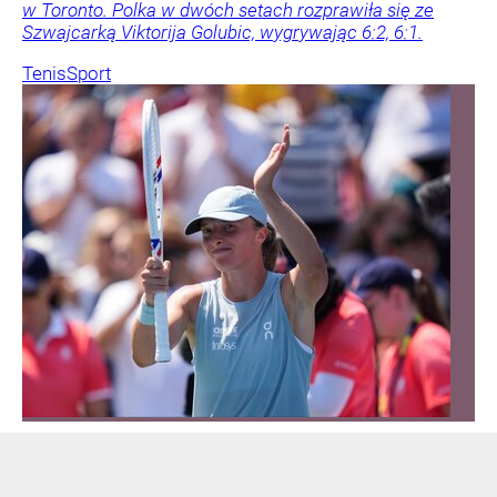
w Toronto. Polka w dwóch setach rozprawiła się ze
Szwajcarką Viktorija Golubic, wygrywając 6:2, 6:1.
Tenis
Sport