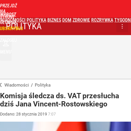
PRZEJDŹ
NA
WPROST
STRONĘ
WIADOMOŚCI
POLITYKA
BIZNES
DOM
ZDROWIE
ROZRYWKA
TYGODN
GŁÓWNĄ
POLITYKA
UBSKRYBUJ
ZALOGUJ
MENU
Wiadomości
/
Polityka
Komisja śledcza ds. VAT przesłucha
dziś Jana Vincent-Rostowskiego
Dodano:
28
stycznia
2019
7:07