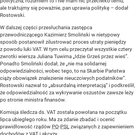
polityczna, rozumiem to i nie mam nic przeciwko temu,
ale traktujmy się poważnie, pan uprawia politykę – dodał
Rostowski.
W dalszej części przesłuchania zastępca
przewodniczącego Kazimierz Smoliński w nietypowy
sposób postanowił zilustrować proces utraty pieniędzy
z powodu luki VAT. W tym celu przeczytał wszystkie cztery
zwrotki wiersza Juliana Tuwima „Idzie Grześ przez wieś”.
Ponadto Smoliński dodał, że „nie ma solidarnej
odpowiedzialności, wobec tego, to na Skarbie Państwa
ciąży obowiązek znalezienie nieuczciwych podatników”.
Rostowski nazwał to „absurdalną interpretacją” i podkreślił,
że odpowiedzialność za wykrywanie oszustów zawsze leży
po stronie ministra finansów.
Komisja śledcza ds. VAT została powołana na początku
lipca ubiegłego roku. Ma za zdanie zbadać i ocenić
prawidłowość rządów
PO
-
PSL
związanych z zapewnieniem
dochodów z VAT i akcyzy.