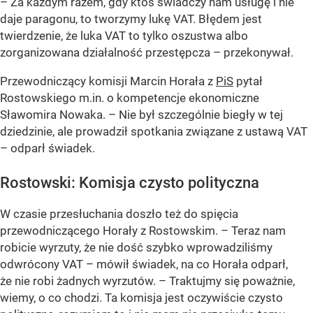
– Za każdym razem, gdy ktoś świadczy nam usługę i nie
daje paragonu, to tworzymy lukę VAT. Błędem jest
twierdzenie, że luka VAT to tylko oszustwa albo
zorganizowana działalność przestępcza – przekonywał.
Przewodniczący komisji Marcin Horała z
PiS
pytał
Rostowskiego m.in. o kompetencje ekonomiczne
Sławomira Nowaka. – Nie był szczególnie biegły w tej
dziedzinie, ale prowadził spotkania związane z ustawą VAT
– odparł świadek.
Rostowski: Komisja czysto polityczna
W czasie przesłuchania doszło też do spięcia
przewodniczącego Horały z Rostowskim. – Teraz nam
robicie wyrzuty, że nie dość szybko wprowadziliśmy
odwrócony VAT – mówił świadek, na co Horała odparł,
że nie robi żadnych wyrzutów. – Traktujmy się poważnie,
wiemy, o co chodzi. Ta komisja jest oczywiście czysto