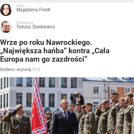
Autor:
Magdalena Frindt
Współpraca:
Tomasz Stankiewicz
Wrze po roku Nawrockiego.
„Największa hańba” kontra „Cała
Europa nam go zazdrości”
Dodano:
wczoraj
5:15