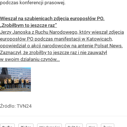
podczas konferencji prasowej.
Wieszał na szubienicach zdjęcia europosłów PO.
„Zrobiłbym to jeszcze raz”
Jerzy Janoska z Ruchu Narodowego, który wieszał zdjęcia
europosłów PO podczas manifestacji w Katowicach,
opowiedział o akcji narodowców na antenie Polsat News.
Zaznaczył, że zrobiłby to jeszcze raz i nie zauważył
w swoim działaniu czynów...
Źródło:
TVN24