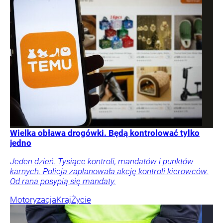
Wielka obława drogówki. Będą kontrolować tylko
jedno
Jeden dzień. Tysiące kontroli, mandatów i punktów
karnych. Policja zaplanowała akcję kontroli kierowców.
Od rana posypią się mandaty.
Motoryzacja
Kraj
Życie