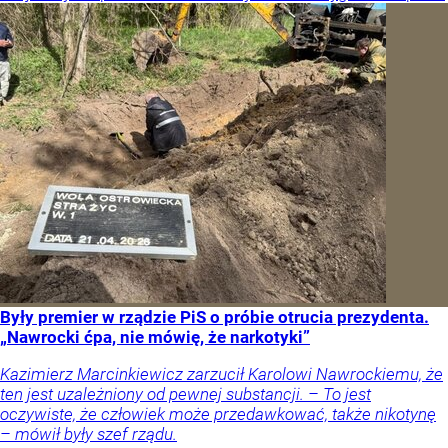
Były premier w rządzie PiS o próbie otrucia prezydenta.
„Nawrocki ćpa, nie mówię, że narkotyki”
Kazimierz Marcinkiewicz zarzucił Karolowi Nawrockiemu, że
ten jest uzależniony od pewnej substancji. – To jest
oczywiste, że człowiek może przedawkować, także nikotynę
– mówił były szef rządu.