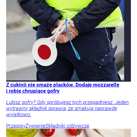
Z cukinii nie smażę placków. Dodaję mozzarellę
i robię chrupiące gofry
Lubisz gofry? Gdy spróbujesz tych przepadniesz. Jeden
wytrawny składnik sprawia, że smakują naprawdę
wyjątkowo.
Przepisy
Żywienie
Składniki odżywcze