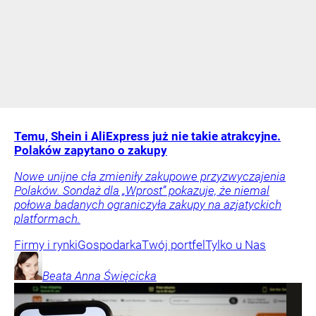
Temu, Shein i AliExpress już nie takie atrakcyjne.
Polaków zapytano o zakupy
Nowe unijne cła zmieniły zakupowe przyzwyczajenia
Polaków. Sondaż dla „Wprost” pokazuje, że niemal
połowa badanych ograniczyła zakupy na azjatyckich
platformach.
Firmy i rynki
Gospodarka
Twój portfel
Tylko u Nas
Beata Anna
Święcicka