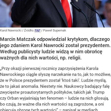
Karol Nawrocki
/ Źródło:
PAP
/
Paweł Supernak
Marcin Matczak odpowiedział krytykom, dlaczego
jego zdaniem Karol Nawrocki został prezydentem.
Według publicysty ludzie widzą w nim obrońcę
ważnych dla nich wartości, np. religii.
„Przy okazji pierwszej rocznicy zaprzysiężenia Karola
Nawrockiego ciągle słyszę narzekanie na to, jak to możliwe,
że w Polsce prezydentem został ‘ktoś taki’. Ludzie myślą,
że to jakaś anomalia. Niestety nie. Naukowcy badający falę
zwycięstw proautorytarnych polityków, takich jak Trump
czy Orban wyjaśniają ten fenomen – ludzie na nich głosują,
bo czują, że ważne dla nich wartości są zagrożone, a oni
obiecują obronę tych wartości” – napisał w mediach