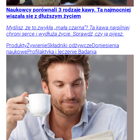
Naukowcy porównali 3 rodzaje kawy. Ta najmocniej
wiązała się z dłuższym życiem
Myślisz, że to zwykła „mała czarna”? Ta kawa najsilniej
chroni serce i wydłuża życie. Sprawdź, czy ją pijesz.
Produkty
Żywienie
Składniki odżywcze
Doniesienia
naukowe
Profilaktyka i leczenie
Badania