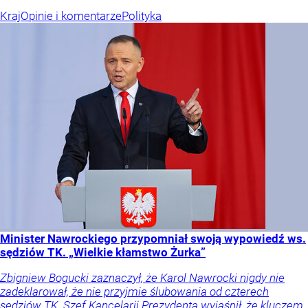
Kraj
Opinie i komentarze
Polityka
Minister Nawrockiego przypomniał swoją wypowiedź ws.
sędziów TK. „Wielkie kłamstwo Żurka”
Zbigniew Bogucki zaznaczył, że Karol Nawrocki nigdy nie
zadeklarował, że nie przyjmie ślubowania od czterech
sędziów TK. Szef Kancelarii Prezydenta wyjaśnił, że kluczem