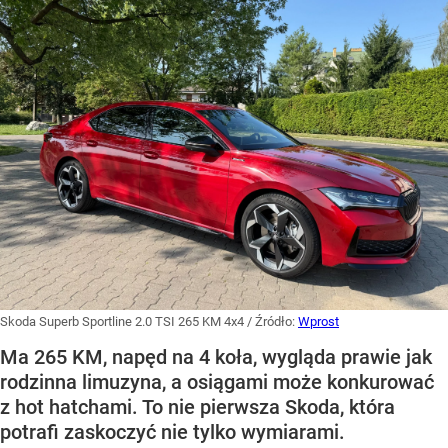
Skoda Superb Sportline 2.0 TSI 265 KM 4x4
/ Źródło:
Wprost
Ma 265 KM, napęd na 4 koła, wygląda prawie jak
rodzinna limuzyna, a osiągami może konkurować
z hot hatchami. To nie pierwsza Skoda, która
potrafi zaskoczyć nie tylko wymiarami.