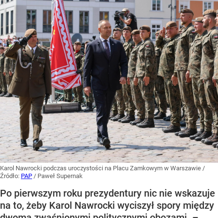
Karol Nawrocki podczas uroczystości na Placu Zamkowym w Warszawie
/
Źródło:
PAP
/
Paweł Supernak
Po pierwszym roku prezydentury nic nie wskazuje
na to, żeby Karol Nawrocki wyciszył spory między
dwoma zwaśnionymi politycznymi obozami. –