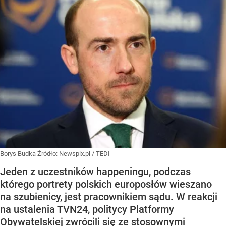
Borys Budka
Źródło:
Newspix.pl
/
TEDI
Jeden z uczestników happeningu, podczas
którego portrety polskich europosłów wieszano
na szubienicy, jest pracownikiem sądu. W reakcji
na ustalenia TVN24, politycy Platformy
Obywatelskiej zwrócili się ze stosownymi