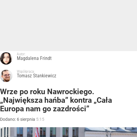
Autor:
Magdalena Frindt
Współpraca:
Tomasz Stankiewicz
Wrze po roku Nawrockiego.
„Największa hańba” kontra „Cała
Europa nam go zazdrości”
Dodano:
6
sierpnia
5:15