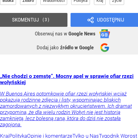
Budka
Ziobro
Wiadomości
Polityka
Kraj
Życie
SKOMENTUJ
UDOSTĘPNIJ
3
Obserwuj nas
w
Google News
Dodaj jako
źródło w Google
„Nie chodzi o zemstę”. Mocny apel w sprawie ofiar rzezi
wołyńskiej
W Buenos Aires potomkowie ofiar rzezi wołyńskiej wciąż
pokazują rodzinne zdjęcia i listy, wspominając bliskich
zamordowanych z niezwykłym okrucieństwem. Ich dramat
przypomina, że dla wielu rodzin Wołyń nie jest historią
zamkniętą, lecz bolesną raną, która do dziś nie została
zagojona.
Kraj
Polityka
Opinie i komentarze
Tylko u Nas
Tygodnik Wprost