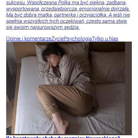
sukcesu. Współczesna Polka ma być piękna, zadbana,
wysportowana, przedsiębiorcza, emocjonalnie dojrzała.
Ma być dobrą matką, partnerką i przyjaciółką. A jeśli nie
spełnia wszystkich tych oczekiwań, często sama staje
się swoim najsurowszym sędzią.
Opinie i komentarze
Życie
Psychologia
Tylko u Nas