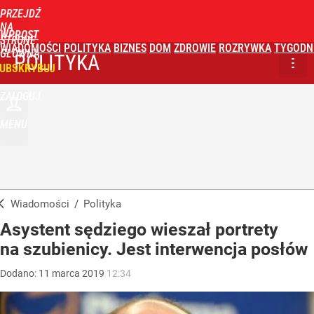
PRZEJDŹ
NA
WPROST
STRONĘ
WIADOMOŚCI
POLITYKA
BIZNES
DOM
ZDROWIE
ROZRYWKA
TYGODN
GŁÓWNĄ
POLITYKA
UBSKRYBUJ
ZALOGUJ
MENU
Wiadomości
/
Polityka
Asystent sędziego wieszał portrety
na szubienicy. Jest interwencja posłów
Dodano:
11
marca
2019
12:34