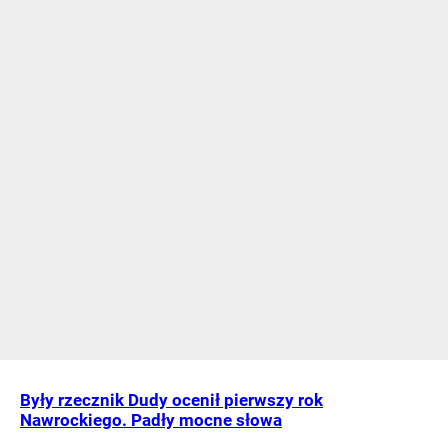
Były rzecznik Dudy ocenił pierwszy rok
Nawrockiego. Padły mocne słowa