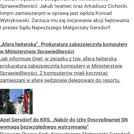
Sprawiedliwości: Jakub Iwaniec oraz Arkadiusz Cichocki.
Innym zamieszanym w sprawę jest sędzia Konrad
Wytrykowski. Zarzuca mu się inicjowanie akcji hejtowania
I prezes Sądu Najwyższego Małgorzaty Gersdorf.
„Afera hejterska”. Prokuratura zabezpieczyła komputery
w Ministerstwie Sprawiedliwości
Jak informuje Onet, w związku z tzw. aferą hejterską
prokuratura zabezpieczyła komputery w Ministerstwie
Sprawiedliwości. Z komputerów mieli korzystać
zamieszani w aferę sędziowie delegowani do resortu.
Apel Gersdorf do KRS. „Nabór do Izby Dyscyplinarnej SN
wymaga bezwzględnego wstrzymania”