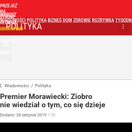
PRZEJDŹ
NA
WPROST
STRONĘ
WIADOMOŚCI
POLITYKA
BIZNES
DOM
ZDROWIE
ROZRYWKA
TYGODN
GŁÓWNĄ
POLITYKA
UBSKRYBUJ
ZALOGUJ
MENU
Wiadomości
/
Polityka
Premier Morawiecki: Ziobro
nie wiedział o tym, co się dzieje
Dodano:
28
sierpnia
2019
7:50