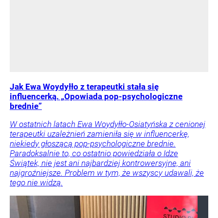
Jak Ewa Woydyłło z terapeutki stała się
influencerką. „Opowiada pop-psychologiczne
brednie”
W ostatnich latach Ewa Woydyłło-Osiatyńska z cenionej
terapeutki uzależnień zamieniła się w influencerkę,
niekiedy głoszącą pop-psychologiczne brednie.
Paradoksalnie to, co ostatnio powiedziała o Idze
Świątek, nie jest ani najbardziej kontrowersyjne, ani
najgroźniejsze. Problem w tym, że wszyscy udawali, że
tego nie widzą.