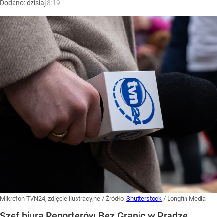
Dodano:
dzisiaj
8:19
Mikrofon TVN24, zdjęcie ilustracyjne
/ Źródło:
Shutterstock
/
Longfin Media
Szef biura Reporterów Bez Granic w Pradze