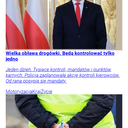
Wielka obława drogówki. Będą kontrolować tylko
jedno
Jeden dzień. Tysiące kontroli, mandatów i punktów
karnych. Policja zaplanowała akcję kontroli kierowców.
Od rana posypią się mandaty.
Motoryzacja
Kraj
Życie