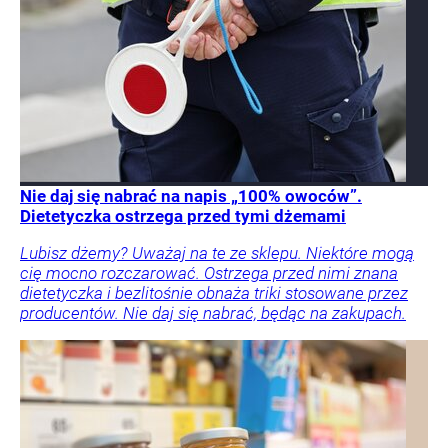
Nie daj się nabrać na napis „100% owoców”.
Dietetyczka ostrzega przed tymi dżemami
Lubisz dżemy? Uważaj na te ze sklepu. Niektóre mogą
cię mocno rozczarować. Ostrzega przed nimi znana
dietetyczka i bezlitośnie obnaża triki stosowane przez
producentów. Nie daj się nabrać, będąc na zakupach.