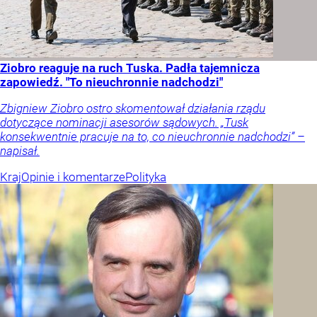
Ziobro reaguje na ruch Tuska. Padła tajemnicza
zapowiedź. "To nieuchronnie nadchodzi"
Zbigniew Ziobro ostro skomentował działania rządu
dotyczące nominacji asesorów sądowych. „Tusk
konsekwentnie pracuje na to, co nieuchronnie nadchodzi” –
napisał.
Kraj
Opinie i komentarze
Polityka