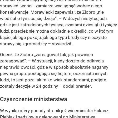
sprawiedliwości i zamierza wyciągnąć wobec niego
konsekwencje. Morawiecki zapewniał, że Ziobro „nie
wiedział o tym, co się dzieje”. – W dużych instytucjach,
gdzie jest zatrudnionych tysiące, czasami dziesiątki tysięcy
ludzi, przecież nie można dokładnie określić, co w którym
kącie jakiego pokoju, jakiego typu brudy czy nieczyste
sprawy się zgromadziły – stwierdził.
Ocenił, że Ziobro „zareagował tak, jak powinien
zareagować”. – W sytuacji, kiedy doszło do odkrycia
nieprawidłowości, gdzie w sposób absolutnie naganny
pewna grupa, posługując się hejtem, oczerniała innych
ludzi, to jest poza jakimikolwiek standardami, podjęte
zostały decyzje w 24 godziny – dodał premier.
Czyszczenie ministerstwa
W wyniku afery posady stracili już wiceminister Łukasz
Piebiak i sędziowie delegowani do Ministerstwa