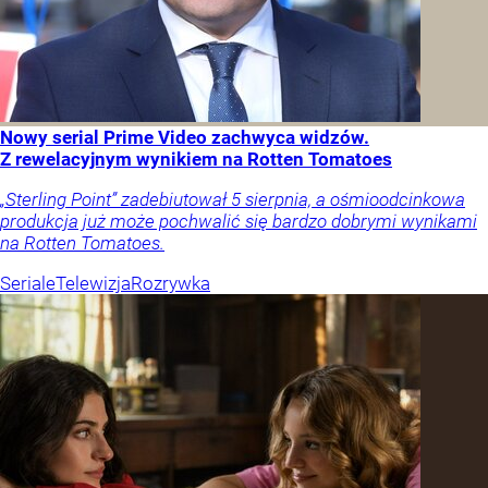
Nowy serial Prime Video zachwyca widzów.
Z rewelacyjnym wynikiem na Rotten Tomatoes
„Sterling Point” zadebiutował 5 sierpnia, a ośmioodcinkowa
produkcja już może pochwalić się bardzo dobrymi wynikami
na Rotten Tomatoes.
Seriale
Telewizja
Rozrywka