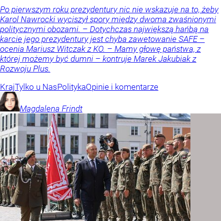
Po pierwszym roku prezydentury nic nie wskazuje na to, żeby
Karol Nawrocki wyciszył spory między dwoma zwaśnionymi
politycznymi obozami. – Dotychczas największą hańbą na
karcie jego prezydentury jest chyba zawetowanie SAFE –
ocenia Mariusz Witczak z KO. – Mamy głowę państwa, z
której możemy być dumni – kontruje Marek Jakubiak z
Rozwoju Plus.
Kraj
Tylko u Nas
Polityka
Opinie i komentarze
Magdalena
Frindt