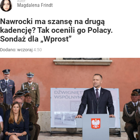
Autor:
Magdalena Frindt
Nawrocki ma szansę na drugą
kadencję? Tak ocenili go Polacy.
Sondaż dla „Wprost”
Dodano:
wczoraj
4:50