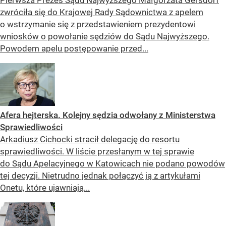
Pierwsza Prezes Sądu Najwyższego Małgorzata Gersdorf
zwróciła się do Krajowej Rady Sądownictwa z apelem
o wstrzymanie się z przedstawieniem prezydentowi
wniosków o powołanie sędziów do Sądu Najwyższego.
Powodem apelu postępowanie przed...
Afera hejterska. Kolejny sędzia odwołany z Ministerstwa
Sprawiedliwości
Arkadiusz Cichocki stracił delegację do resortu
sprawiedliwości. W liście przesłanym w tej sprawie
do Sądu Apelacyjnego w Katowicach nie podano powodów
tej decyzji. Nietrudno jednak połączyć ją z artykułami
Onetu, które ujawniają...