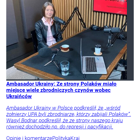
Ambasador Ukrainy: Ze strony Polaków miało
miejsce wiele zbrodniczych czynów wobec
Ukraińców
Ambasador Ukrainy w Polsce podkreślił, że „wśród
żołnierzy UPA byli zbrodniarze, którzy zabijali Polaków”.
Wasyl Bodnar podkreślił, że ze strony naszego kraju
również dochodziło np. do represji i pacyfikacji.
Opinie i komentarze
Polityka
Kraj