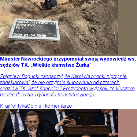
Minister Nawrockiego przypomniał swoją wypowiedź ws.
sędziów TK. „Wielkie kłamstwo Żurka”
Zbigniew Bogucki zaznaczył, że Karol Nawrocki nigdy nie
zadeklarował, że nie przyjmie ślubowania od czterech
sędziów TK. Szef Kancelarii Prezydenta wyjaśnił, że kluczem
będzie decyzja Trybunału Konstytucyjnego.
Kraj
Polityka
Opinie i komentarze