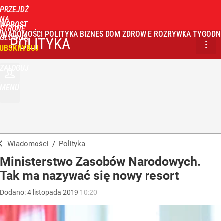
PRZEJDŹ
NA
WPROST
STRONĘ
WIADOMOŚCI
POLITYKA
BIZNES
DOM
ZDROWIE
ROZRYWKA
TYGODN
GŁÓWNĄ
POLITYKA
UBSKRYBUJ
ZALOGUJ
MENU
Wiadomości
/
Polityka
Ministerstwo Zasobów Narodowych.
Tak ma nazywać się nowy resort
Dodano:
4
listopada
2019
10:20