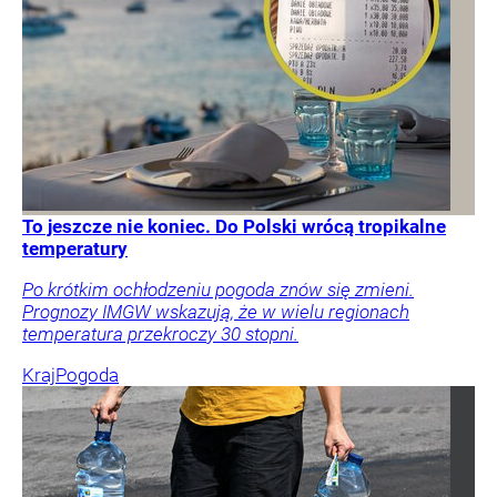
To jeszcze nie koniec. Do Polski wrócą tropikalne
temperatury
Po krótkim ochłodzeniu pogoda znów się zmieni.
Prognozy IMGW wskazują, że w wielu regionach
temperatura przekroczy 30 stopni.
Kraj
Pogoda