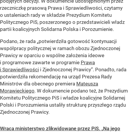
podjętych decyzji. W dokumencie udostępnionym przez
rzeczniczkę prasową Prawa i Sprawiedliwości, czytamy
o ustaleniach rady w składzie Prezydium Komitetu
Politycznego PiS, poszerzonego o przedstawicieli władz
partii koalicyjnych Solidarna Polska i Porozumienie.
Podano, że rada
„potwierdziła gotowość kontynuacji
współpracy politycznej w ramach obozu Zjednoczonej
Prawicy w oparciu o wspólne założenia ideowe
i programowe zawarte w programie
Prawa
i Sprawiedliwości
i Zjednoczonej Prawicy”
. Ponadto, rada
potwierdziła rekomendację na urząd Prezesa Rady
Ministrów dla obecnego premiera
Mateusza
Morawieckiego
. W dokumencie podano też, że Prezydium
Komitetu Politycznego PiS i władze koalicyjne Solidarnej
Polski i Porozumienia ustaliły strukturę przyszłego rządu
Zjednoczonej Prawicy.
Wraca ministerstwo zlikwidowane przez PiS. „Na jego