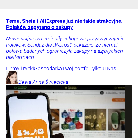
Temu, Shein i AliExpress już nie takie atrakcyjne.
Polaków zapytano o zakupy
Nowe unijne cła zmieniły zakupowe przyzwyczajenia
Polaków. Sondaż dla „Wprost” pokazuje, że niemal
połowa badanych ograniczyła zakupy na azjatyckich
platformach.
Firmy i rynki
Gospodarka
Twój portfel
Tylko u Nas
Beata Anna
Święcicka