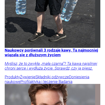
Naukowcy porównali 3 rodzaje kawy. Ta najmocniej
wiązała się z dłuższym życiem
Myślisz, że to zwykła „mała czarna”? Ta kawa najsilniej
chroni serce i wydłuża życie. Sprawdź, czy ją pijesz.
Produkty
Żywienie
Składniki odżywcze
Doniesienia
naukowe
Profilaktyka i leczenie
Badania