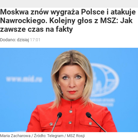
Moskwa znów wygraża Polsce i atakuje
Nawrockiego. Kolejny głos z MSZ: Jak
zawsze czas na fakty
Dodano:
dzisiaj
17:01
Maria Zacharowa
/ Źródło:
Telegram
/
MSZ Rosji