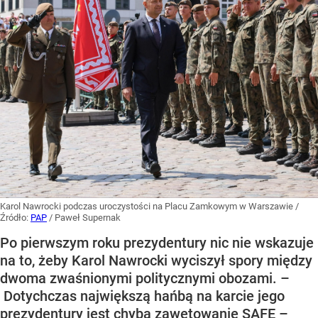
Karol Nawrocki podczas uroczystości na Placu Zamkowym w Warszawie
/
Źródło:
PAP
/
Paweł Supernak
Po pierwszym roku prezydentury nic nie wskazuje
na to, żeby Karol Nawrocki wyciszył spory między
dwoma zwaśnionymi politycznymi obozami. –
Dotychczas największą hańbą na karcie jego
prezydentury jest chyba zawetowanie SAFE –