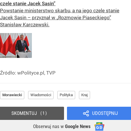
czele stanie Jacek Sasin”
Powstanie ministerstwo skarbu, a na jego czele stanie
Jacek Sasin – przyznał w „Rozmowie Piaseckiego”
Stanisław Karczewski.
Źródło:
wPolityce.pl, TVP
Morawiecki
Wiadomości
Polityka
Kraj
SKOMENTUJ
UDOSTĘPNIJ
1
Obserwuj nas
w
Google News