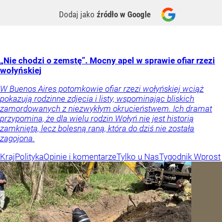
Dodaj jako
źródło w Google
„Nie chodzi o zemstę”. Mocny apel w sprawie ofiar rzezi
wołyńskiej
W Buenos Aires potomkowie ofiar rzezi wołyńskiej wciąż
pokazują rodzinne zdjęcia i listy, wspominając bliskich
zamordowanych z niezwykłym okrucieństwem. Ich dramat
przypomina, że dla wielu rodzin Wołyń nie jest historią
zamkniętą, lecz bolesną raną, która do dziś nie została
zagojona.
Kraj
Polityka
Opinie i komentarze
Tylko u Nas
Tygodnik Wprost