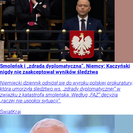
Smoleńsk i „zdrada dyplomatyczna”. Niemcy: Kaczyński
nigdy nie zaakceptował wyników śledztwa
Niemiecki dziennik odniósł się do wyroku polskiej prokuratury,
która umorzyła śledztwo ws. „zdrady dyplomatycznej” w
związku z katastrofą smoleńską. Według „FAZ” decyzja
„raczej nie uspokoi sytuacji”.
Świat
Kraj