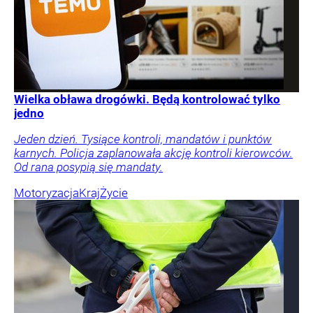
Wielka obława drogówki. Będą kontrolować tylko
jedno
Jeden dzień. Tysiące kontroli, mandatów i punktów
karnych. Policja zaplanowała akcję kontroli kierowców.
Od rana posypią się mandaty.
Motoryzacja
Kraj
Życie