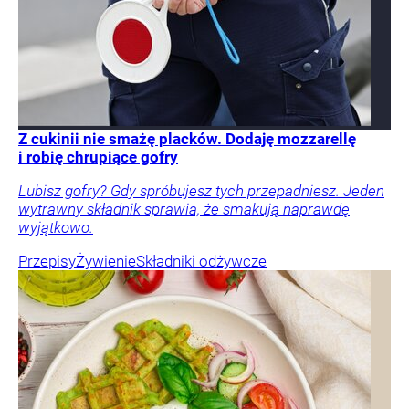
Z cukinii nie smażę placków. Dodaję mozzarellę
i robię chrupiące gofry
Lubisz gofry? Gdy spróbujesz tych przepadniesz. Jeden
wytrawny składnik sprawia, że smakują naprawdę
wyjątkowo.
Przepisy
Żywienie
Składniki odżywcze