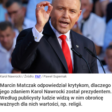
Karol Nawrocki
/ Źródło:
PAP
/
Paweł Supernak
Marcin Matczak odpowiedział krytykom, dlaczego
jego zdaniem Karol Nawrocki został prezydentem.
Według publicysty ludzie widzą w nim obrońcę
ważnych dla nich wartości, np. religii.