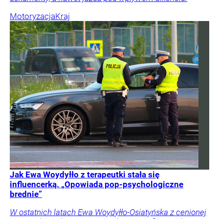
Motoryzacja
Kraj
Jak Ewa Woydyłło z terapeutki stała się
influencerką. „Opowiada pop-psychologiczne
brednie”
W ostatnich latach Ewa Woydyłło-Osiatyńska z cenionej