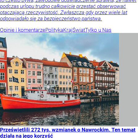
podczas urlopu trudno całkowicie przestać obserwować
otaczającą rzeczywistość. Zwłaszcza gdy przez wiele lat
odpowiadało się za bezpieczeństwo państwa.
Opinie i komentarze
Polityka
Kraj
Świat
Tylko u Nas
Prześwietlili 272 tys. wzmianek o Nawrockim. Ten temat
działa na jego korzyść