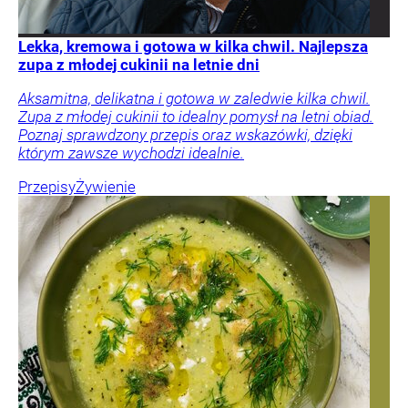
Lekka, kremowa i gotowa w kilka chwil. Najlepsza
zupa z młodej cukinii na letnie dni
Aksamitna, delikatna i gotowa w zaledwie kilka chwil.
Zupa z młodej cukinii to idealny pomysł na letni obiad.
Poznaj sprawdzony przepis oraz wskazówki, dzięki
którym zawsze wychodzi idealnie.
Przepisy
Żywienie