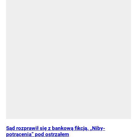
Sąd rozprawił się z bankową fikcją. „Niby-
potrącenia” pod ostrzałem