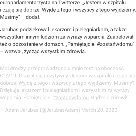
europarlamentarzysta na Twitterze. „Jestem w szpitalu
i czuję się dobrze. Wyjdę z tego i wszyscy z tego wyjdziemy.
Musimy” – dodał.
Jarubas podziękował lekarzom i pielęgniarkom, a także
wszystkim innym ludziom za wyrazy wsparcia. Zaapelował
też o pozostanie w domach. „Pamiętajcie: #zostańwdomu”
– wezwał, życząc wszystkim zdrowia.
Moi drodzy, przeprowadzono u mnie test na obecność
COV19. Okazał się pozytywny. Jestem w szpitalu i czuję się
dobrze. Wyjdę z tego i wszyscy z tego wyjdziemy. Musimy?.
Dziękuję lekarzom i pielęgniarkom i wszystkim za wyrazy
wsparcia. Pamiętajcie:
#zostańwdomu
. Bądźcie zdrowi!
— Adam Jarubas (@JarubasAdam)
March 20, 2020