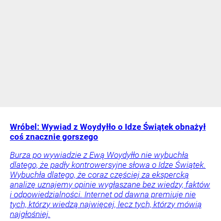
Wróbel: Wywiad z Woydyłło o Idze Świątek obnażył
coś znacznie gorszego
Burza po wywiadzie z Ewą Woydyłło nie wybuchła
dlatego, że padły kontrowersyjne słowa o Idze Świątek.
Wybuchła dlatego, że coraz częściej za ekspercką
analizę uznajemy opinie wygłaszane bez wiedzy, faktów
i odpowiedzialności. Internet od dawna premiuje nie
tych, którzy wiedzą najwięcej, lecz tych, którzy mówią
najgłośniej.