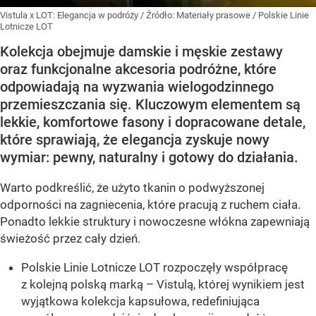
Vistula x LOT: Elegancja w podróży
/ Źródło:
Materiały prasowe
/
Polskie Linie
Lotnicze LOT
Kolekcja obejmuje damskie i męskie zestawy
oraz funkcjonalne akcesoria podróżne, które
odpowiadają na wyzwania wielogodzinnego
przemieszczania się. Kluczowym elementem są
lekkie, komfortowe fasony i dopracowane detale,
które sprawiają, że elegancja zyskuje nowy
wymiar: pewny, naturalny i gotowy do działania.
Warto podkreślić, że użyto tkanin o podwyższonej
odporności na zagniecenia, które pracują z ruchem ciała.
Ponadto lekkie struktury i nowoczesne włókna zapewniają
świeżość przez cały dzień.
Polskie Linie Lotnicze LOT rozpoczęły współpracę
z kolejną polską marką – Vistulą, której wynikiem jest
wyjątkowa kolekcja kapsułowa, redefiniująca