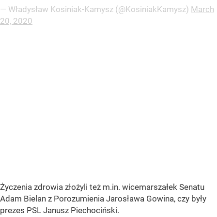
— Władysław Kosiniak-Kamysz (@KosiniakKamysz)
March
20, 2020
Życzenia zdrowia złożyli też m.in. wicemarszałek Senatu
Adam Bielan z Porozumienia Jarosława Gowina, czy były
prezes PSL Janusz Piechociński.