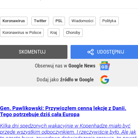
Koronawirus
Twitter
PSL
Wiadomości
Polityka
Koronawirus w Polsce
Kraj
Choroby
SKOMENTUJ
UDOSTĘPNIJ
Obserwuj nas
w
Google News
Dodaj jako
źródło w Google
Gen. Pawlikowski: Przywiozłem cenną lekcję z Danii.
Tego potrzebuje dziś cała Europa
Kilka dni spędzonych wakacyjnie w Kopenhadze miało być
przede wszystkim odpoczynkiem. I rzeczywiście było. Ale jak
to często bywa, zawodowe doświadczenie sprawia, że nawet