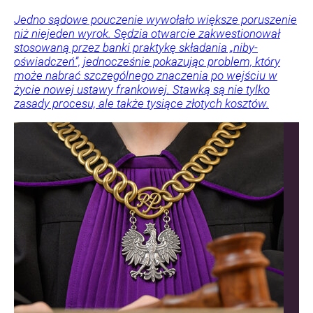
Jedno sądowe pouczenie wywołało większe poruszenie
niż niejeden wyrok. Sędzia otwarcie zakwestionował
stosowaną przez banki praktykę składania „niby-
oświadczeń”, jednocześnie pokazując problem, który
może nabrać szczególnego znaczenia po wejściu w
życie nowej ustawy frankowej. Stawką są nie tylko
zasady procesu, ale także tysiące złotych kosztów.