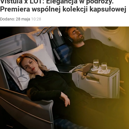
Vistula x LOT: Elegancja w podróży.
Premiera wspólnej kolekcji kapsułowej
Dodano:
28
maja
10:28