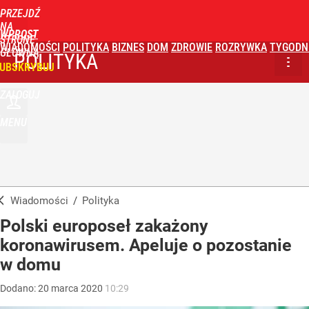
PRZEJDŹ
NA
WPROST
STRONĘ
WIADOMOŚCI
POLITYKA
BIZNES
DOM
ZDROWIE
ROZRYWKA
TYGODN
GŁÓWNĄ
POLITYKA
UBSKRYBUJ
ZALOGUJ
MENU
Wiadomości
/
Polityka
Polski europoseł zakażony
koronawirusem. Apeluje o pozostanie
w domu
Dodano:
20
marca
2020
10:29