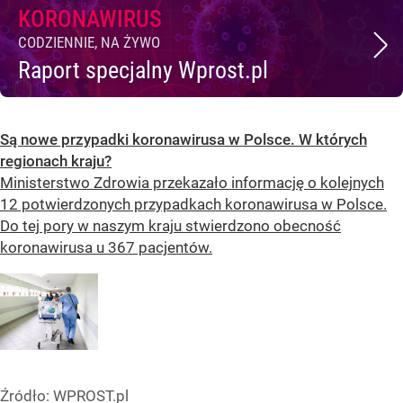
KORONAWIRUS
CODZIENNIE, NA ŻYWO
Raport specjalny Wprost.pl
Są nowe przypadki koronawirusa w Polsce. W których
regionach kraju?
Ministerstwo Zdrowia przekazało informację o kolejnych
12 potwierdzonych przypadkach koronawirusa w Polsce.
Do tej pory w naszym kraju stwierdzono obecność
koronawirusa u 367 pacjentów.
Źródło:
WPROST.pl