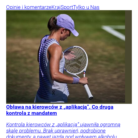
Opinie i komentarze
Kraj
Sport
Tylko u Nas
Obława na kierowców z „aplikacją”. Co druga
kontrola z mandatem
Kontrola kierowców z „aplikacją” ujawniła ogromną
skalę problemu. Brak uprawnień, podrobione
dokumenty, a nawet jazda pod wpływem alkoholu.