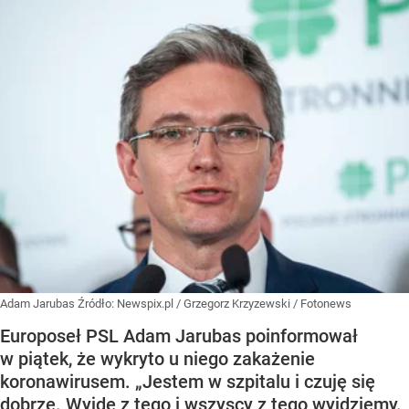
Adam Jarubas
Źródło:
Newspix.pl
/
Grzegorz Krzyzewski / Fotonews
Europoseł PSL Adam Jarubas poinformował
w piątek, że wykryto u niego zakażenie
koronawirusem. „Jestem w szpitalu i czuję się
dobrze. Wyjdę z tego i wszyscy z tego wyjdziemy.