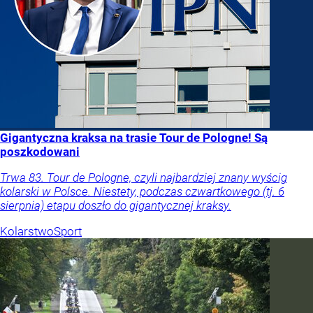
Gigantyczna kraksa na trasie Tour de Pologne! Są
poszkodowani
Trwa 83. Tour de Pologne, czyli najbardziej znany wyścig
kolarski w Polsce. Niestety, podczas czwartkowego (tj. 6
sierpnia) etapu doszło do gigantycznej kraksy.
Kolarstwo
Sport