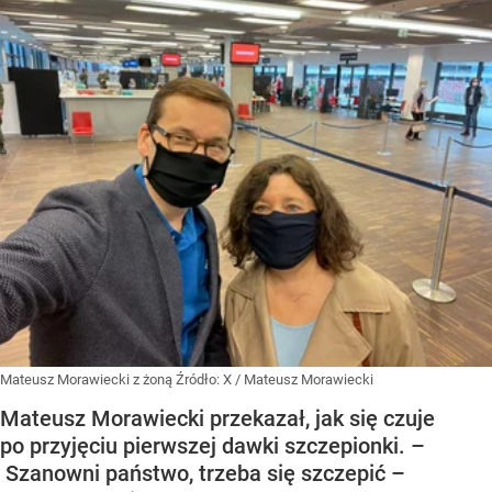
Mateusz Morawiecki z żoną
Źródło:
X
/
Mateusz Morawiecki
Mateusz Morawiecki przekazał, jak się czuje
po przyjęciu pierwszej dawki szczepionki. –
Szanowni państwo, trzeba się szczepić –