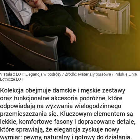
Vistula x LOT: Elegancja w podróży
/ Źródło:
Materiały prasowe
/
Polskie Linie
Lotnicze LOT
Kolekcja obejmuje damskie i męskie zestawy
oraz funkcjonalne akcesoria podróżne, które
odpowiadają na wyzwania wielogodzinnego
przemieszczania się. Kluczowym elementem są
lekkie, komfortowe fasony i dopracowane detale,
które sprawiają, że elegancja zyskuje nowy
wymiar: pewny, naturalny i gotowy do działania.