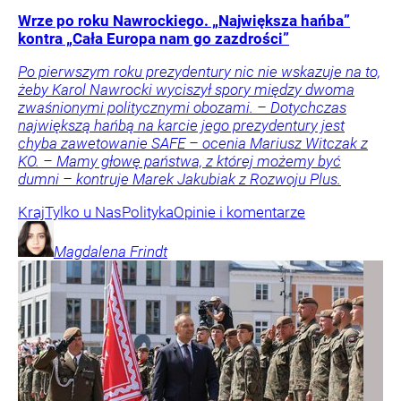
Wrze po roku Nawrockiego. „Największa hańba”
kontra „Cała Europa nam go zazdrości”
Po pierwszym roku prezydentury nic nie wskazuje na to,
żeby Karol Nawrocki wyciszył spory między dwoma
zwaśnionymi politycznymi obozami. – Dotychczas
największą hańbą na karcie jego prezydentury jest
chyba zawetowanie SAFE – ocenia Mariusz Witczak z
KO. – Mamy głowę państwa, z której możemy być
dumni – kontruje Marek Jakubiak z Rozwoju Plus.
Kraj
Tylko u Nas
Polityka
Opinie i komentarze
Magdalena
Frindt