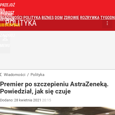
PRZEJDŹ
NA
WPROST
STRONĘ
WIADOMOŚCI
POLITYKA
BIZNES
DOM
ZDROWIE
ROZRYWKA
TYGODN
GŁÓWNĄ
POLITYKA
UBSKRYBUJ
ZALOGUJ
MENU
Wiadomości
/
Polityka
Premier po szczepieniu AstraZeneką.
Powiedział, jak się czuje
Dodano:
28
kwietnia
2021
20:15