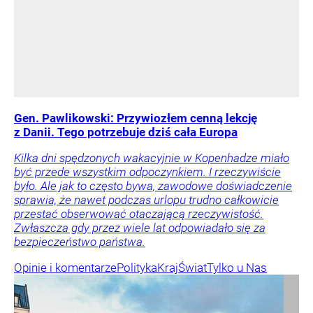
Gen. Pawlikowski: Przywiozłem cenną lekcję
z Danii. Tego potrzebuje dziś cała Europa
Kilka dni spędzonych wakacyjnie w Kopenhadze miało
być przede wszystkim odpoczynkiem. I rzeczywiście
było. Ale jak to często bywa, zawodowe doświadczenie
sprawia, że nawet podczas urlopu trudno całkowicie
przestać obserwować otaczającą rzeczywistość.
Zwłaszcza gdy przez wiele lat odpowiadało się za
bezpieczeństwo państwa.
Opinie i komentarze
Polityka
Kraj
Świat
Tylko u Nas