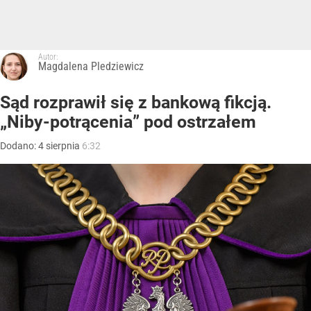
Autor:
Magdalena Pledziewicz
Sąd rozprawił się z bankową fikcją.
„Niby-potrącenia” pod ostrzałem
Dodano:
4
sierpnia
6:32