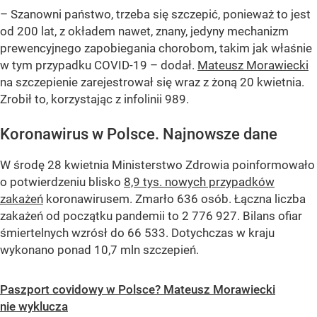
– Szanowni państwo, trzeba się szczepić, ponieważ to jest
od 200 lat, z okładem nawet, znany, jedyny mechanizm
prewencyjnego zapobiegania chorobom, takim jak właśnie
w tym przypadku COVID-19 – dodał.
Mateusz Morawiecki
na szczepienie zarejestrował się wraz z żoną 20 kwietnia.
Zrobił to, korzystając z infolinii 989.
Koronawirus w Polsce. Najnowsze dane
W środę 28 kwietnia Ministerstwo Zdrowia poinformowało
o potwierdzeniu blisko
8,9 tys. nowych przypadków
zakażeń
koronawirusem. Zmarło 636 osób. Łączna liczba
zakażeń od początku pandemii to 2 776 927. Bilans ofiar
śmiertelnych wzrósł do 66 533. Dotychczas w kraju
wykonano ponad 10,7 mln szczepień.
Paszport covidowy w Polsce? Mateusz Morawiecki
nie wyklucza