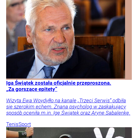
Iga Świątek została oficjalnie przeproszona.
„Za gorszące epitety”
Wizyta Ewa Woydyłło na kanale „Trzeci Serwis” odbiła
się szerokim echem. Znana psycholog w zaskakujący
sposób oceniła m.in. Igę Świątek oraz Arynę Sabalenkę.
Tenis
Sport