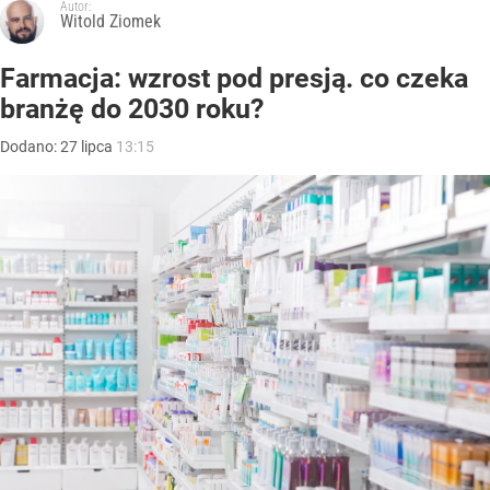
Autor:
Witold Ziomek
Farmacja: wzrost pod presją. co czeka
branżę do 2030 roku?
Dodano:
27
lipca
13:15