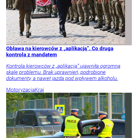
Obława na kierowców z „aplikacją”. Co druga
kontrola z mandatem
Kontrola kierowców z „aplikacją” ujawniła ogromną
skalę problemu. Brak uprawnień, podrobione
dokumenty, a nawet jazda pod wpływem alkoholu.
Motoryzacja
Kraj