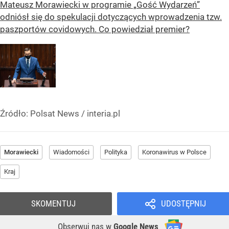
Mateusz Morawiecki w programie „Gość Wydarzeń”
odniósł się do spekulacji dotyczących wprowadzenia tzw.
paszportów covidowych. Co powiedział premier?
Źródło:
Polsat News
/
interia.pl
Morawiecki
Wiadomości
Polityka
Koronawirus w Polsce
Kraj
SKOMENTUJ
UDOSTĘPNIJ
Obserwuj nas
w
Google News