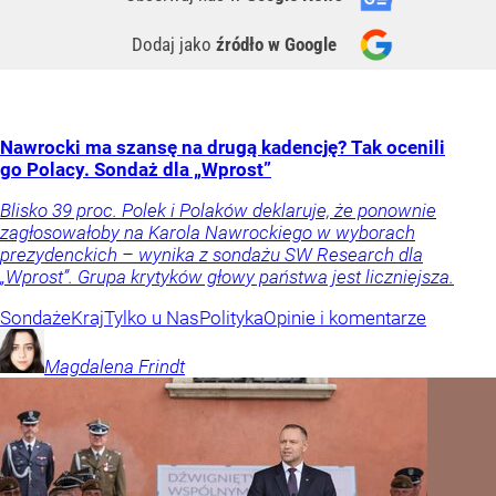
Dodaj jako
źródło w Google
Nawrocki ma szansę na drugą kadencję? Tak ocenili
go Polacy. Sondaż dla „Wprost”
Blisko 39 proc. Polek i Polaków deklaruje, że ponownie
zagłosowałoby na Karola Nawrockiego w wyborach
prezydenckich – wynika z sondażu SW Research dla
„Wprost”. Grupa krytyków głowy państwa jest liczniejsza.
Sondaże
Kraj
Tylko u Nas
Polityka
Opinie i komentarze
Magdalena
Frindt