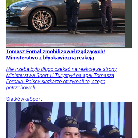
Tomasz Fornal zmobilizował rządzących!
Ministerstwo z błyskawiczną reakcją
Nie trzeba było długo czekać na reakcję ze strony
Ministerstwa Sportu i Turystyki na apel Tomasza
Fornala. Polscy siatkarze otrzymali to, czego
potrzebowali.
Siatkówka
Sport