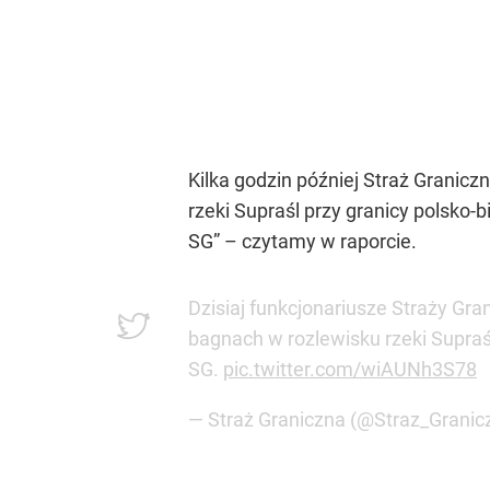
Kilka godzin później Straż Granicz
rzeki Supraśl przy granicy polsko-bi
SG” – czytamy w raporcie.
Dzisiaj funkcjonariusze Straży Gra
bagnach w rozlewisku rzeki Supraśl 
SG.
pic.twitter.com/wiAUNh3S78
— Straż Graniczna (@Straz_Granic