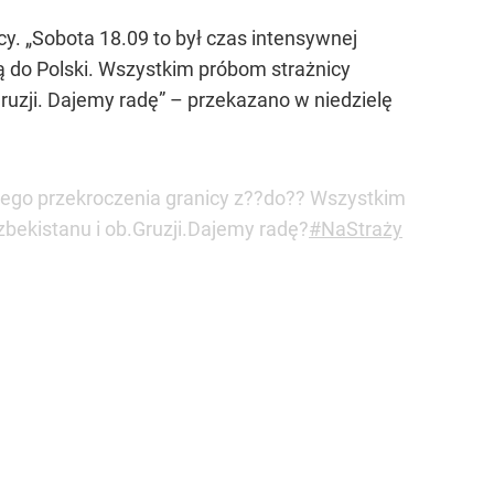
. „Sobota 18.09 to był czas intensywnej
ią do Polski. Wszystkim próbom strażnicy
ruzji. Dajemy radę” – przekazano w niedzielę
lnego przekroczenia granicy z??do?? Wszystkim
bekistanu i ob.Gruzji.Dajemy radę?
#NaStraży