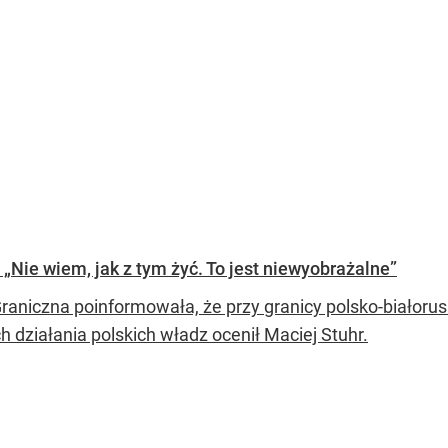
„Nie wiem, jak z tym żyć. To jest niewyobrażalne”
Graniczna poinformowała, że przy granicy polsko-białorus
 działania polskich władz ocenił Maciej Stuhr.