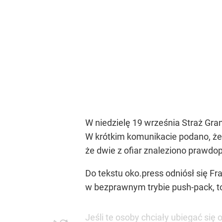
W niedzielę 19 września Straż Gra
W krótkim komunikacie podano, że 
że dwie z ofiar znaleziono prawdo
Do tekstu oko.press odniósł się Fra
w bezprawnym trybie push-pack, to 
Jeśli te osoby chciały ubiegać się 