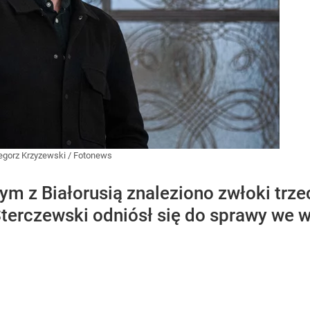
egorz Krzyzewski / Fotonews
nym z Białorusią znaleziono zwłoki trz
terczewski odniósł się do sprawy we w