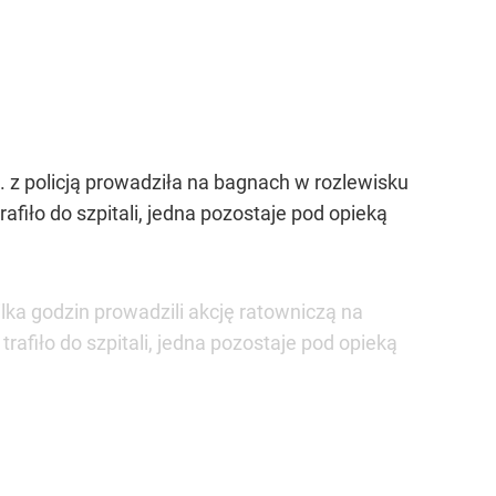
n. z policją prowadziła na bagnach w rozlewisku
rafiło do szpitali, jedna pozostaje pod opieką
ilka godzin prowadzili akcję ratowniczą na
trafiło do szpitali, jedna pozostaje pod opieką