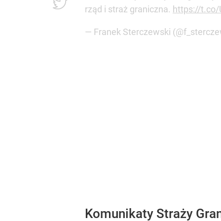
rząd i straż graniczna.
https://t.c
— Franek Sterczewski (@f_stercze
Komunikaty Straży Gran