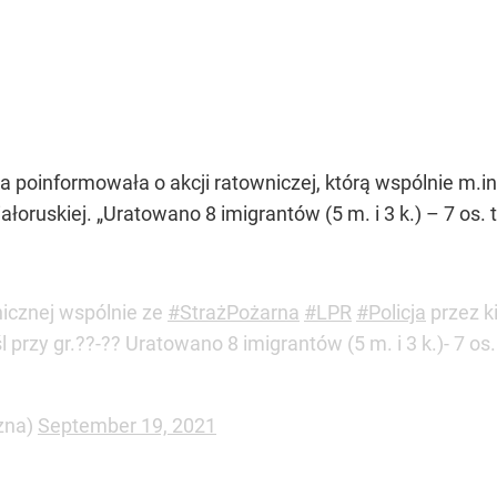
na poinformowała o akcji ratowniczej, którą wspólnie m.i
ałoruskiej. „Uratowano 8 imigrantów (5 m. i 3 k.) – 7 os. t
nicznej wspólnie ze
#StrażPożarna
#LPR
#Policja
przez k
przy gr.??-?? Uratowano 8 imigrantów (5 m. i 3 k.)- 7 os. 
zna)
September 19, 2021