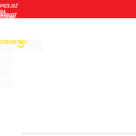
PRZEJDŹ
Udostępnij
7
Skomentuj
NA
WPROST
STRONĘ
GŁÓWNĄ
WIADOMOŚCI
POLITYKA
BIZNES
DOM
ZDROWIE
ROZRYWKA
TYGOD
Nawrocki ma szansę na drugą kadencję? Tak ocenil
SUBSKRYBUJ
10
ZALOGUJ
Dlaczego Andrzej Duda się nie udziela? Były minis
SZUKAJ
MENU
dodaj
Wrze po roku Nawrockiego. „Największa hańba” ko
16