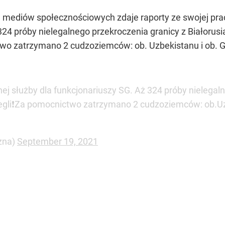
mediów społecznościowych zdaje raporty ze swojej pracy
324 próby nielegalnego przekroczenia granicy z Białorus
two zatrzymano 2 cudzoziemców: ob. Uzbekistanu i ob. G
nej służby dla funkcjonariuszy SG. Aż 324 próby nielega
iegli❗️Za pomocnictwo zatrzymano 2 cudzoziemców: ob.Uz
zna)
September 19, 2021