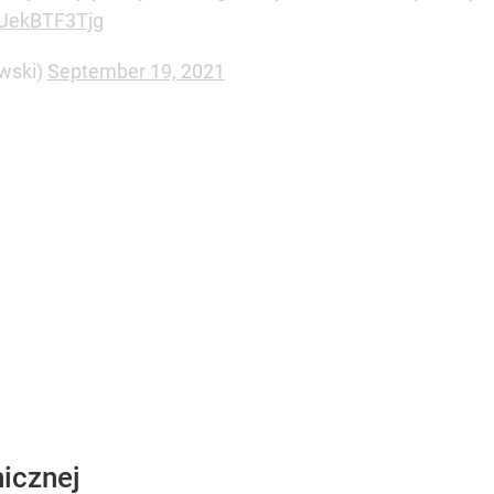
o/UekBTF3Tjg
wski)
September 19, 2021
icznej