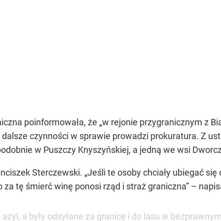
niczna poinformowała, że „w rejonie przygranicznym z Bi
dalsze czynności w sprawie prowadzi prokuratura. Z usta
podobnie w Puszczy Knyszyńskiej, a jedną we wsi Dworc
nciszek Sterczewski. „Jeśli te osoby chciały ubiegać się o
za tę śmierć winę ponosi rząd i straż graniczna” – napi
o azyl, a były odsyłane za granicę i do lasu w bezprawnym