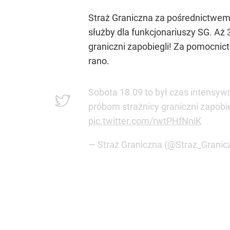
Straż Graniczna za pośrednictwem 
służby dla funkcjonariuszy SG. Aż 
graniczni zapobiegli! Za pomocnic
rano.
Sobota 18.09 to był czas intensyw
próbom strażnicy graniczni zapob
pic.twitter.com/rwtPHfNniK
— Straż Graniczna (@Straz_Granic