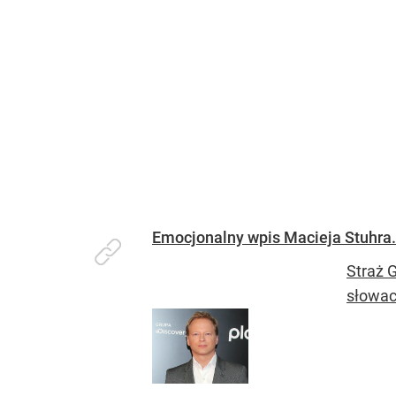
Emocjonalny wpis Macieja Stuhra. 
Straż 
słowach