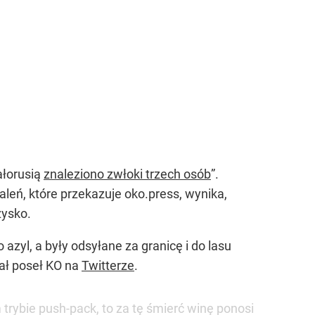
ałorusią
znaleziono zwłoki trzech osób
”.
leń, które przekazuje oko.press, wynika,
zysko.
 azyl, a były odsyłane za granicę i do lasu
sał poseł KO na
Twitterze
.
 trybie push-pack, to za tę śmierć winę ponosi