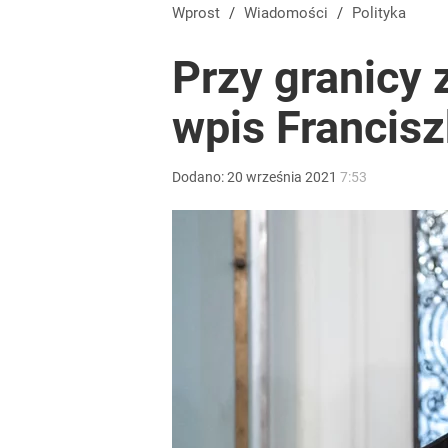
Zaginęły 3 siostry. Najmłodsza ma 14 lat
Wprost
/
Wiadomości
/
Polityka
Przy granicy 
2
wpis Francis
Zmiana przed wyborami w Krakowie. Kandydatka T
Dodano:
20
września
2021
7:53
1
Farmacja: wzrost pod presją. co czeka branżę do 
dodaj