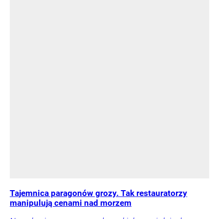
Tajemnica paragonów grozy. Tak restauratorzy
manipulują cenami nad morzem