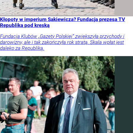
Kłopoty w imperium Sakiewicza? Fundacja prezesa TV
Republika pod kreską
Fundacja Klubów „Gazety Polskiej” zwiększyła przychody i
darowizny, ale i tak zakończyła rok stratą. Skala wpłat jest
daleko za Republiką.