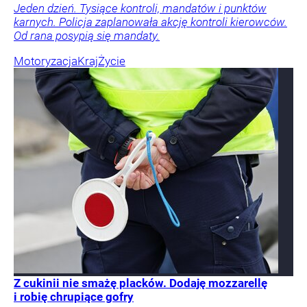
Jeden dzień. Tysiące kontroli, mandatów i punktów
karnych. Policja zaplanowała akcję kontroli kierowców.
Od rana posypią się mandaty.
Motoryzacja
Kraj
Życie
Z cukinii nie smażę placków. Dodaję mozzarellę
i robię chrupiące gofry