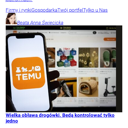
Firmy i rynki
Gospodarka
Twój portfel
Tylko u Nas
Beata Anna
Święcicka
Wielka obława drogówki. Będą kontrolować tylko
jedno