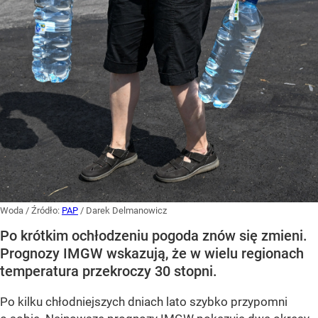
Woda
/ Źródło:
PAP
/
Darek Delmanowicz
Po krótkim ochłodzeniu pogoda znów się zmieni.
Prognozy IMGW wskazują, że w wielu regionach
temperatura przekroczy 30 stopni.
Po kilku chłodniejszych dniach lato szybko przypomni