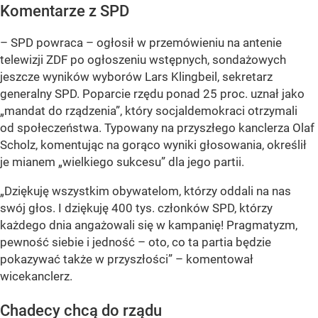
Komentarze z SPD
– SPD powraca – ogłosił w przemówieniu na antenie
telewizji ZDF po ogłoszeniu wstępnych, sondażowych
jeszcze wyników wyborów Lars Klingbeil, sekretarz
generalny SPD. Poparcie rzędu ponad 25 proc. uznał jako
„mandat do rządzenia”
, który socjaldemokraci otrzymali
od społeczeństwa. Typowany na przyszłego kanclerza Olaf
Scholz, komentując na gorąco wyniki głosowania, określił
je mianem
„wielkiego sukcesu”
dla jego partii.
„Dziękuję wszystkim obywatelom, którzy oddali na nas
swój głos. I dziękuję 400 tys. członków SPD, którzy
każdego dnia angażowali się w kampanię! Pragmatyzm,
pewność siebie i jedność – oto, co ta partia będzie
pokazywać także w przyszłości”
– komentował
wicekanclerz.
Chadecy chcą do rządu