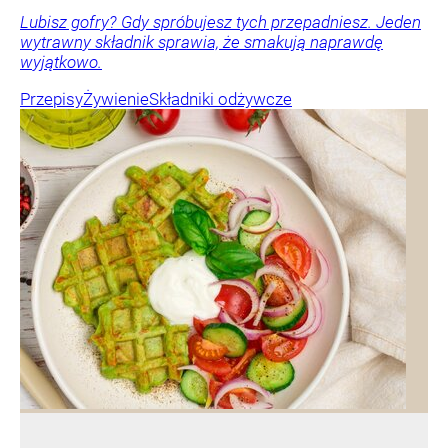
Lubisz gofry? Gdy spróbujesz tych przepadniesz. Jeden
wytrawny składnik sprawia, że smakują naprawdę
wyjątkowo.
Przepisy
Żywienie
Składniki odżywcze