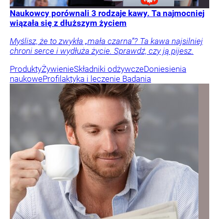
Naukowcy porównali 3 rodzaje kawy. Ta najmocniej
wiązała się z dłuższym życiem
Myślisz, że to zwykła „mała czarna”? Ta kawa najsilniej
chroni serce i wydłuża życie. Sprawdź, czy ją pijesz.
Produkty
Żywienie
Składniki odżywcze
Doniesienia
naukowe
Profilaktyka i leczenie
Badania