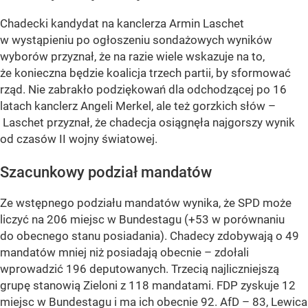
Chadecki kandydat na kanclerza Armin Laschet
w wystąpieniu po ogłoszeniu sondażowych wyników
wyborów przyznał, że na razie wiele wskazuje na to,
że konieczna będzie koalicja trzech partii, by sformować
rząd. Nie zabrakło podziękowań dla odchodzącej po 16
latach kanclerz Angeli Merkel, ale też gorzkich słów –
Laschet przyznał, że chadecja osiągnęła najgorszy wynik
od czasów II wojny światowej.
Szacunkowy podział mandatów
Ze wstępnego podziału mandatów wynika, że SPD może
liczyć na 206 miejsc w Bundestagu (+53 w porównaniu
do obecnego stanu posiadania). Chadecy zdobywają o 49
mandatów mniej niż posiadają obecnie – zdołali
wprowadzić 196 deputowanych. Trzecią najliczniejszą
grupę stanowią Zieloni z 118 mandatami. FDP zyskuje 12
miejsc w Bundestagu i ma ich obecnie 92. AfD – 83, Lewica