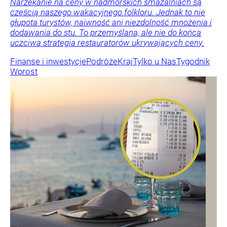
Narzekanie na ceny w nadmorskich smażalniach są
częścią naszego wakacyjnego folkloru. Jednak to nie
głupota turystów, naiwność ani niezdolność mnożenia i
dodawania do stu. To przemyślana, ale nie do końca
uczciwa strategia restauratorów ukrywających ceny.
Finanse i inwestycje
Podróże
Kraj
Tylko u Nas
Tygodnik
Wprost