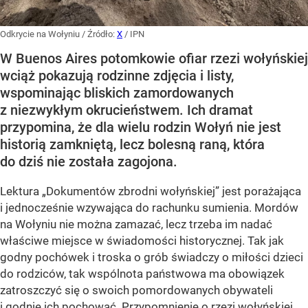
Odkrycie na Wołyniu
/ Źródło:
X
/
IPN
W Buenos Aires potomkowie ofiar rzezi wołyńskiej
wciąż pokazują rodzinne zdjęcia i listy,
wspominając bliskich zamordowanych
z niezwykłym okrucieństwem. Ich dramat
przypomina, że dla wielu rodzin Wołyń nie jest
historią zamkniętą, lecz bolesną raną, która
do dziś nie została zagojona.
Lektura „Dokumentów zbrodni wołyńskiej” jest porażająca
i jednocześnie wzywająca do rachunku sumienia. Mordów
na Wołyniu nie można zamazać, lecz trzeba im nadać
właściwe miejsce w świadomości historycznej. Tak jak
godny pochówek i troska o grób świadczy o miłości dzieci
do rodziców, tak wspólnota państwowa ma obowiązek
zatroszczyć się o swoich pomordowanych obywateli
i godnie ich pochować. Przypomnienie o rzezi wołyńskiej