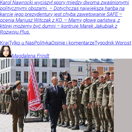
Karol Nawrocki wyciszył spory między dwoma zwaśnionymi
politycznymi obozami. – Dotychczas największą hańbą na
karcie jego prezydentury jest chyba zawetowanie SAFE –
ocenia Mariusz Witczak z KO. – Mamy głowę państwa, z
której możemy być dumni – kontruje Marek Jakubiak z
Rozwoju Plus.
Kraj
Tylko u Nas
Polityka
Opinie i komentarze
Tygodnik Wprost
Magdalena
Frindt