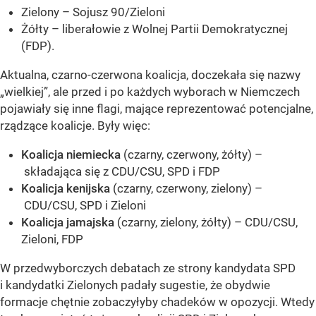
Zielony – Sojusz 90/Zieloni
Żółty – liberałowie z Wolnej Partii Demokratycznej
(FDP).
Aktualna, czarno-czerwona koalicja, doczekała się nazwy
„wielkiej”, ale przed i po każdych wyborach w Niemczech
pojawiały się inne flagi, mające reprezentować potencjalne,
rządzące koalicje. Były więc:
Koalicja niemiecka
(czarny, czerwony, żółty) –
składająca się z CDU/CSU, SPD i FDP
Koalicja kenijska
(czarny, czerwony, zielony) –
CDU/CSU, SPD i Zieloni
Koalicja jamajska
(czarny, zielony, żółty) – CDU/CSU,
Zieloni, FDP
W przedwyborczych debatach ze strony kandydata SPD
i kandydatki Zielonych padały sugestie, że obydwie
formacje chętnie zobaczyłyby chadeków w opozycji. Wtedy