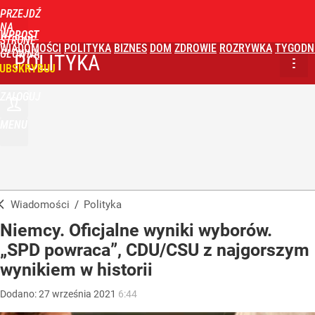
PRZEJDŹ
NA
WPROST
STRONĘ
WIADOMOŚCI
POLITYKA
BIZNES
DOM
ZDROWIE
ROZRYWKA
TYGODN
GŁÓWNĄ
POLITYKA
UBSKRYBUJ
ZALOGUJ
MENU
Wiadomości
/
Polityka
Niemcy. Oficjalne wyniki wyborów.
„SPD powraca”, CDU/CSU z najgorszym
wynikiem w historii
Dodano:
27
września
2021
6:44