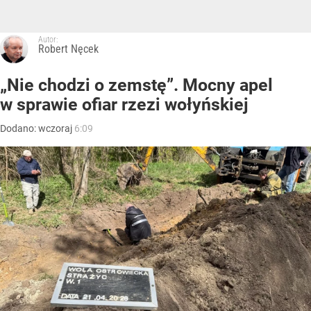
Autor:
Robert Nęcek
„Nie chodzi o zemstę”. Mocny apel
w sprawie ofiar rzezi wołyńskiej
Dodano:
wczoraj
6:09