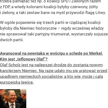
trzeba pamiętać też np. o koalicji SPD i Zielonych razem
z FDP, a wtedy kolorami koalicji byłyby czerwony, żółty
i zielony, a taki zestaw barw na myśl przywodzi flagę Litwy.
W ogóle pojawienie się trzech partii w rządzącej koalicji
byłoby dla Niemiec historyczne – nigdy wcześniej władzy
nie sprawował taki partyjny triumwirat, wystarczały sojusze
dwóch partii.
Awansował na pewniaka w wyścigu o schedę po Merkel.
Kim jest „teflonowy Olaf”?
Olaf Scholz jest na najlepszej drodze do zostania nowym
kanclerzem Niemiec. Na razie udało mu się uratować przed
upadkiem niemieckich socjalistów, a kto wie, może i całą
europejską lewicę.