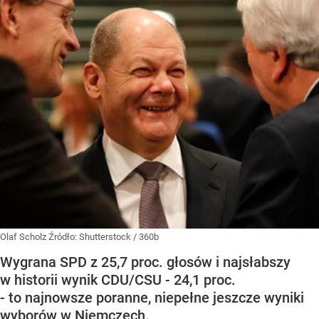
Olaf Scholz
Źródło:
Shutterstock
/
360b
Wygrana SPD z 25,7 proc. głosów i najsłabszy
w historii wynik CDU/CSU - 24,1 proc.
- to najnowsze poranne, niepełne jeszcze wyniki
wyborów w Niemczech.