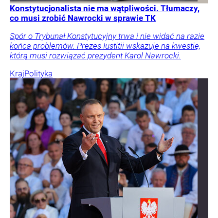
Konstytucjonalista nie ma wątpliwości. Tłumaczy,
co musi zrobić Nawrocki w sprawie TK
Spór o Trybunał Konstytucyjny trwa i nie widać na razie
końca problemów. Prezes Iustitii wskazuje na kwestię,
którą musi rozwiązać prezydent Karol Nawrocki.
Kraj
Polityka