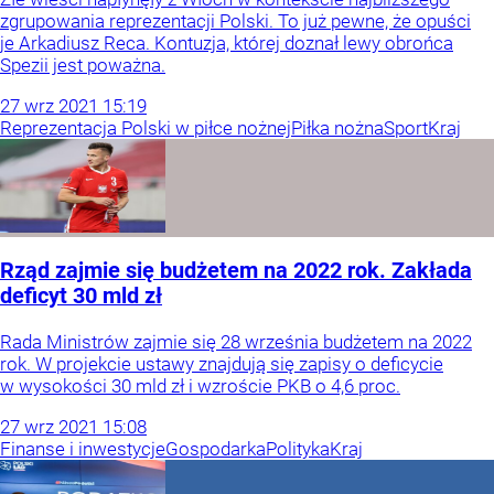
zgrupowania reprezentacji Polski. To już pewne, że opuści
je Arkadiusz Reca. Kontuzja, której doznał lewy obrońca
Spezii jest poważna.
27
wrz
2021
15:19
Reprezentacja Polski w piłce nożnej
Piłka nożna
Sport
Kraj
Rząd zajmie się budżetem na 2022 rok. Zakłada
deficyt 30 mld zł
Rada Ministrów zajmie się 28 września budżetem na 2022
rok. W projekcie ustawy znajdują się zapisy o deficycie
w wysokości 30 mld zł i wzroście PKB o 4,6 proc.
27
wrz
2021
15:08
Finanse i inwestycje
Gospodarka
Polityka
Kraj