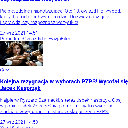
Piękne, zdolne i hipnotyzujące. Oto 10. gwiazd Hollywood,
których uroda zachwyca do dziś. Rozwiąż nasz quiz
i sprawdź, czy rozpoznasz wszystkie!
27
wrz
2021
14:51
Prime time
Gwiazdy
Telewizja
Film
Quiz
Kolejna rezygnacja w wyborach PZPS! Wycofał się
Jacek Kasprzyk
Najpierw Ryszard Czarnecki, a teraz Jacek Kasprzyk. Obaj
w poniedziałek 27 września poinformowali o wycofaniu
z udziału w wyborach na stanowisko prezesa PZPS.
27
wrz
2021
14:50
Sport
Siatkówka