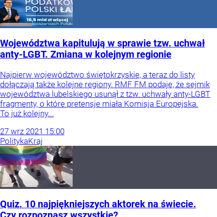
Województwa kapitulują w sprawie tzw. uchwał
anty-LGBT. Zmiana w kolejnym regionie
Najpierw województwo świętokrzyskie, a teraz do listy
dołączają także kolejne regiony. RMF FM podaje, że sejmik
województwa lubelskiego usunął z tzw. uchwały anty-LGBT
fragmenty, o które pretensje miała Komisja Europejska.
To już kolejny...
27
wrz
2021
15:00
Polityka
Kraj
Quiz. 10 najpiękniejszych aktorek na świecie.
Czy rozpoznasz wszystkie?