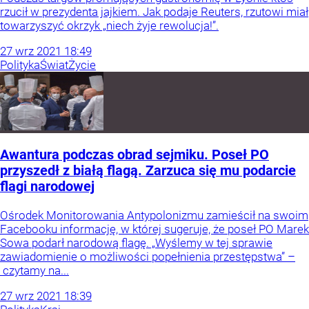
rzucił w prezydenta jajkiem. Jak podaje Reuters, rzutowi miał
towarzyszyć okrzyk „niech żyje rewolucja!”.
27
wrz
2021
18:49
Polityka
Świat
Życie
Awantura podczas obrad sejmiku. Poseł PO
przyszedł z białą flagą. Zarzuca się mu podarcie
flagi narodowej
Ośrodek Monitorowania Antypolonizmu zamieścił na swoim
Facebooku informację, w której sugeruje, że poseł PO Marek
Sowa podarł narodową flagę. „Wyślemy w tej sprawie
zawiadomienie o możliwości popełnienia przestępstwa” –
czytamy na...
27
wrz
2021
18:39