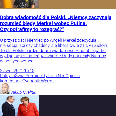
Dobra wiadomość dla Polski. „Niemcy zaczynają
rozumieć błędy Merkel wobec Putina.
Czy potrafimy to rozegrać?”
O przyszłości Niemiec po Angeli Merkel zdecydują
nie socjaliści czy chadecy, ale liberałowie z FDP i Zieloni.
To dla Polski bardzo dobra wiadomość – bo obie partie
wydają się rozumieć, jak wielkie błędy popełniły Niemcy
w polityce wobec...
27
wrz
2021
16:18
Polityka
Świat
Premium
Tylko u Nas
Opinie i
komentarze
Tygodnik Wprost
Jakub
Mielnik