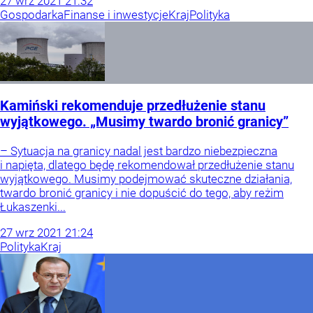
27
wrz
2021
21:32
Gospodarka
Finanse i inwestycje
Kraj
Polityka
Kamiński rekomenduje przedłużenie stanu
wyjątkowego. „Musimy twardo bronić granicy”
– Sytuacja na granicy nadal jest bardzo niebezpieczna
i napięta, dlatego będę rekomendował przedłużenie stanu
wyjątkowego. Musimy podejmować skuteczne działania,
twardo bronić granicy i nie dopuścić do tego, aby reżim
Łukaszenki...
27
wrz
2021
21:24
Polityka
Kraj