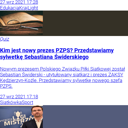
27
wrz
2021
17:28
Edukacja
Kraj
Light
Quiz
Kim jest nowy prezes PZPS? Przedstawiamy
sylwetkę Sebastiana Świderskiego
Nowym prezesem Polskiego Związku Piłki Siatkowej został
Sebastian Świderski - utytułowany siatkarz i prezes ZAKSY
Kędzierzyn-Koźle. Przedstawiamy sylwetkę nowego szefa
PZPS.
27
wrz
2021
17:18
Siatkówka
Sport