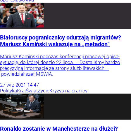
Białoruscy pogranicznicy odurzają migrantów?
Mariusz Kamiński wskazuje na „metadon”
Mariusz Kamiński podczas konferencji prasowej opisał
sytuację, do której doszło 22 lipca. – Dostaliśmy bardzo
precyzyjną informację ze strony służb litewskich –
powiedział szef MSWiA.
27
wrz
2021
14:47
Polityka
Kraj
Świat
Życie
Kryzys na granicy
Ronaldo zostanie w Manchesterze na dłużej?