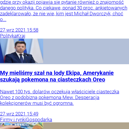
gdzie przy okazji pojawia się pytanie również o znajomość
danego polityka. Co ciekawe, ponad 30 proc. ankietowanych
zadeklarowało, że nie wie, kim jest Michał Dworczyk, choć
o...
27
wrz
2021
15:58
Polityka
Kraj
My mieliśmy szał na lody Ekipa, Amerykanie
szukają pokemona na ciasteczkach Oreo
Nawet 100 tys. dolarów oczekują właściciele ciasteczka
Oreo z podobizną pokemona Mew. Desperacja
kolekcjonerów musi być ogromna.
27
wrz
2021
15:49
Firmy i rynki
Gospodarka