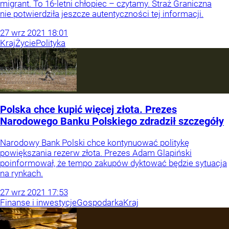
migrant. To 16-letni chłopiec – czytamy. Straż Graniczna
nie potwierdziła jeszcze autentyczności tej informacji.
27
wrz
2021
18:01
Kraj
Życie
Polityka
Polska chce kupić więcej złota. Prezes
Narodowego Banku Polskiego zdradził szczegóły
Narodowy Bank Polski chce kontynuować politykę
powiększania rezerw złota. Prezes Adam Glapiński
poinformował, że tempo zakupów dyktować będzie sytuacja
na rynkach.
27
wrz
2021
17:53
Finanse i inwestycje
Gospodarka
Kraj