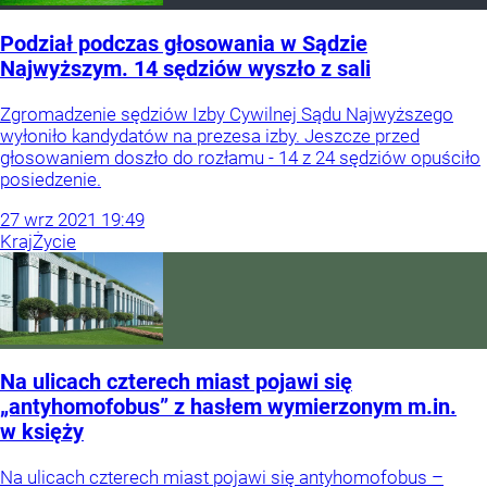
Podział podczas głosowania w Sądzie
Najwyższym. 14 sędziów wyszło z sali
Zgromadzenie sędziów Izby Cywilnej Sądu Najwyższego
wyłoniło kandydatów na prezesa izby. Jeszcze przed
głosowaniem doszło do rozłamu - 14 z 24 sędziów opuściło
posiedzenie.
27
wrz
2021
19:49
Kraj
Życie
Na ulicach czterech miast pojawi się
„antyhomofobus” z hasłem wymierzonym m.in.
w księży
Na ulicach czterech miast pojawi się antyhomofobus –