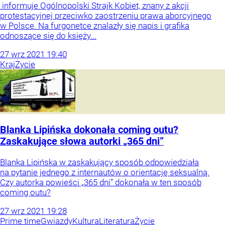
informuje Ogólnopolski Strajk Kobiet, znany z akcji
protestacyjnej przeciwko zaostrzeniu prawa aborcyjnego
w Polsce. Na furgonetce znalazły się napis i grafika
odnoszące się do księży...
27
wrz
2021
19:40
Kraj
Życie
Blanka Lipińska dokonała coming outu?
Zaskakujące słowa autorki „365 dni”
Blanka Lipińska w zaskakujący sposób odpowiedziała
na pytanie jednego z internautów o orientację seksualną.
Czy autorka powieści „365 dni” dokonała w ten sposób
coming outu?
27
wrz
2021
19:28
Prime time
Gwiazdy
Kultura
Literatura
Życie