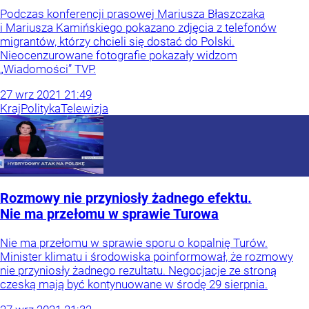
Podczas konferencji prasowej Mariusza Błaszczaka
i Mariusza Kamińskiego pokazano zdjęcia z telefonów
migrantów, którzy chcieli się dostać do Polski.
Nieocenzurowane fotografie pokazały widzom
„Wiadomości” TVP.
27
wrz
2021
21:49
Kraj
Polityka
Telewizja
Rozmowy nie przyniosły żadnego efektu.
Nie ma przełomu w sprawie Turowa
Nie ma przełomu w sprawie sporu o kopalnię Turów.
Minister klimatu i środowiska poinformował, że rozmowy
nie przyniosły żadnego rezultatu. Negocjacje ze stroną
czeską mają być kontynuowane w środę 29 sierpnia.