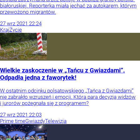
białoruskiej. Reporterka miała jechać za autokarem, którym
przewożono migrantów.
27
wrz
2021
22:24
Kraj
Życie
Wielkie zaskoczenie w „Tańcu z Gwiazdami”.
Odpadła jedna z faworytek!
W ostatnim odcinku polsatowskiego „Tańca z Gwiazdami”
nie zabrakło wzruszeń i emocji. Która para decyzją widzów
i jurorów pożegnała się z programem?
27
wrz
2021
22:03
Prime time
Gwiazdy
Telewizja