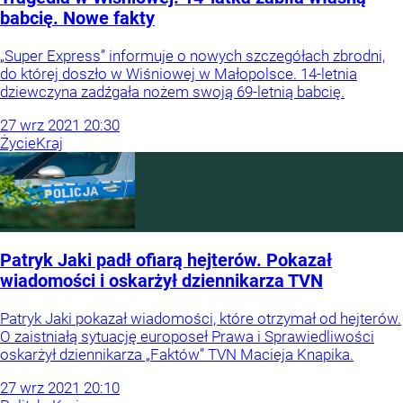
babcię. Nowe fakty
„Super Express” informuje o nowych szczegółach zbrodni,
do której doszło w Wiśniowej w Małopolsce. 14-letnia
dziewczyna zadźgała nożem swoją 69-letnią babcię.
27
wrz
2021
20:30
Życie
Kraj
Patryk Jaki padł ofiarą hejterów. Pokazał
wiadomości i oskarżył dziennikarza TVN
Patryk Jaki pokazał wiadomości, które otrzymał od hejterów.
O zaistniałą sytuację europoseł Prawa i Sprawiedliwości
oskarżył dziennikarza „Faktów” TVN Macieja Knapika.
27
wrz
2021
20:10