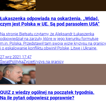
Łukaszenka odpowiada na oskarżenia. „Widać,
czym jest Polska w UE. Są pod parasolem USA”
Na stronie Biełsatu czytamy, że Aleksandr Łukaszenka
odpowiedział na zarzuty, które w jego kierunku formułuje
m.in. Polska. Przedstawił tam swoją wizję kryzysu na granicy
i o eskalowanie konfliktu obwinił Polskę, Litwę i Ukrainę.
27
wrz
2021
17:47
Świat
Polityka
Życie
Kryzys na granicy
QUIZ z wiedzy ogólnej na początek tygodnia.
Na ile pytań odpowiesz poprawnie?