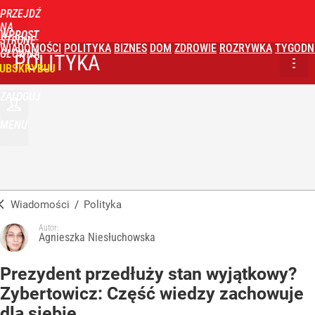
PRZEJDŹ
NA
WPROST
STRONĘ
WIADOMOŚCI
POLITYKA
BIZNES
DOM
ZDROWIE
ROZRYWKA
TYGODN
GŁÓWNĄ
POLITYKA
UBSKRYBUJ
ZALOGUJ
MENU
Wiadomości
/
Polityka
Autor:
Agnieszka Niesłuchowska
Prezydent przedłuży stan wyjątkowy?
Zybertowicz: Część wiedzy zachowuje
dla siebie