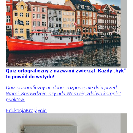
Quiz ortograficzny z nazwami zwierząt. Każdy „byk”
to powód do wstydu!
Quiz ortograficzny na dobre rozpoczęcie dnia przed
Wami. Sprawdźcie, czy uda Wam się zdobyć komplet
punktów.
Edukacja
Kraj
Życie