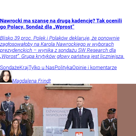
Nawrocki ma szansę na drugą kadencję? Tak ocenili
go Polacy. Sondaż dla „Wprost”
Blisko 39 proc. Polek i Polaków deklaruje, że ponownie
zagłosowałoby na Karola Nawrockiego w wyborach
prezydenckich – wynika z sondażu SW Research dla
„Wprost”. Grupa krytyków głowy państwa jest liczniejsza.
Sondaże
Kraj
Tylko u Nas
Polityka
Opinie i komentarze
Magdalena
Frindt