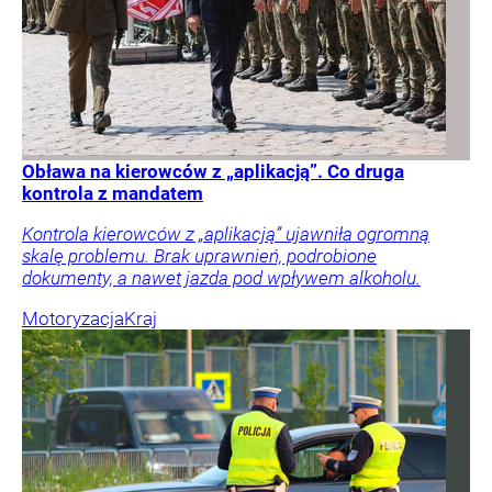
Obława na kierowców z „aplikacją”. Co druga
kontrola z mandatem
Kontrola kierowców z „aplikacją” ujawniła ogromną
skalę problemu. Brak uprawnień, podrobione
dokumenty, a nawet jazda pod wpływem alkoholu.
Motoryzacja
Kraj