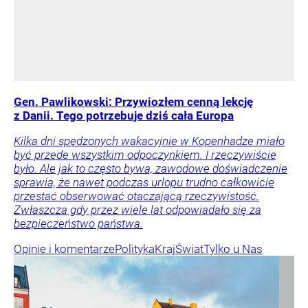
Gen. Pawlikowski: Przywiozłem cenną lekcję
z Danii. Tego potrzebuje dziś cała Europa
Kilka dni spędzonych wakacyjnie w Kopenhadze miało
być przede wszystkim odpoczynkiem. I rzeczywiście
było. Ale jak to często bywa, zawodowe doświadczenie
sprawia, że nawet podczas urlopu trudno całkowicie
przestać obserwować otaczającą rzeczywistość.
Zwłaszcza gdy przez wiele lat odpowiadało się za
bezpieczeństwo państwa.
Opinie i komentarze
Polityka
Kraj
Świat
Tylko u Nas