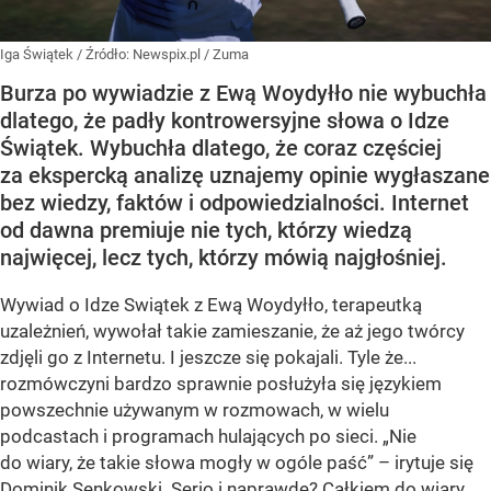
Iga Świątek
/ Źródło:
Newspix.pl
/
Zuma
Burza po wywiadzie z Ewą Woydyłło nie wybuchła
dlatego, że padły kontrowersyjne słowa o Idze
Świątek. Wybuchła dlatego, że coraz częściej
za ekspercką analizę uznajemy opinie wygłaszane
bez wiedzy, faktów i odpowiedzialności. Internet
od dawna premiuje nie tych, którzy wiedzą
najwięcej, lecz tych, którzy mówią najgłośniej.
Wywiad o Idze Swiątek z Ewą Woydyłło, terapeutką
uzależnień, wywołał takie zamieszanie, że aż jego twórcy
zdjęli go z Internetu. I jeszcze się pokajali. Tyle że...
rozmówczyni bardzo sprawnie posłużyła się językiem
powszechnie używanym w rozmowach, w wielu
podcastach i programach hulających po sieci. „Nie
do wiary, że takie słowa mogły w ogóle paść” – irytuje się
Dominik Senkowski. Serio i naprawdę? Całkiem do wiary,