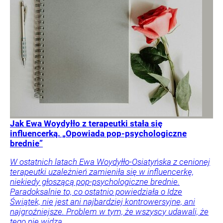
Jak Ewa Woydyłło z terapeutki stała się
influencerką. „Opowiada pop-psychologiczne
brednie”
W ostatnich latach Ewa Woydyłło-Osiatyńska z cenionej
terapeutki uzależnień zamieniła się w influencerkę,
niekiedy głoszącą pop-psychologiczne brednie.
Paradoksalnie to, co ostatnio powiedziała o Idze
Świątek, nie jest ani najbardziej kontrowersyjne, ani
najgroźniejsze. Problem w tym, że wszyscy udawali, że
tego nie widzą.