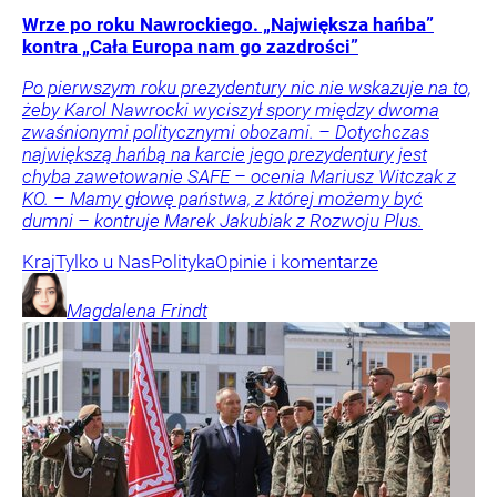
Wrze po roku Nawrockiego. „Największa hańba”
kontra „Cała Europa nam go zazdrości”
Po pierwszym roku prezydentury nic nie wskazuje na to,
żeby Karol Nawrocki wyciszył spory między dwoma
zwaśnionymi politycznymi obozami. – Dotychczas
największą hańbą na karcie jego prezydentury jest
chyba zawetowanie SAFE – ocenia Mariusz Witczak z
KO. – Mamy głowę państwa, z której możemy być
dumni – kontruje Marek Jakubiak z Rozwoju Plus.
Kraj
Tylko u Nas
Polityka
Opinie i komentarze
Magdalena
Frindt