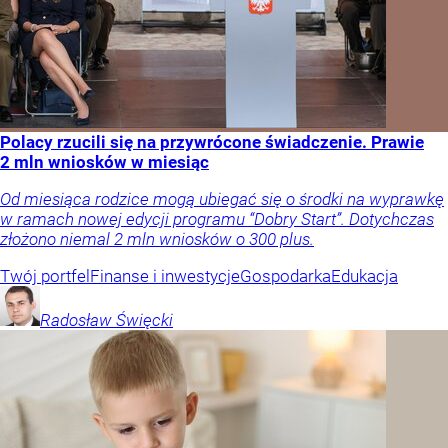
Polacy rzucili się na przywrócone świadczenie. Prawie
2 mln wniosków w miesiąc
Od miesiąca rodzice mogą ubiegać się o środki na wyprawkę
w ramach nowej edycji programu “Dobry Start”. Dotychczas
złożono niemal 2 mln wniosków o 300 plus.
Twój portfel
Finanse i inwestycje
Gospodarka
Edukacja
Radosław
Święcki