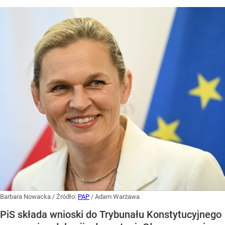
Barbara Nowacka
/ Źródło:
PAP
/
Adam Warżawa
PiS składa wnioski do Trybunału Konstytucyjnego