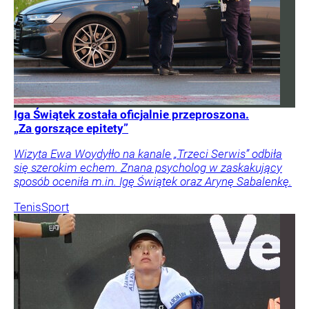
Iga Świątek została oficjalnie przeproszona.
„Za gorszące epitety”
Wizyta Ewa Woydyłło na kanale „Trzeci Serwis” odbiła
się szerokim echem. Znana psycholog w zaskakujący
sposób oceniła m.in. Igę Świątek oraz Arynę Sabalenkę.
Tenis
Sport