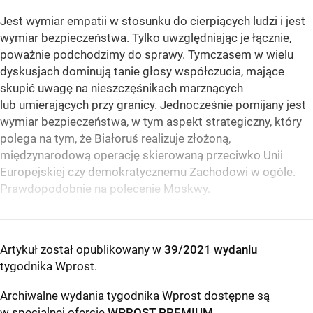
Jest wymiar empatii w stosunku do cierpiących ludzi i jest
wymiar bezpieczeństwa. Tylko uwzględniając je łącznie,
poważnie podchodzimy do sprawy. Tymczasem w wielu
dyskusjach dominują tanie głosy współczucia, mające
skupić uwagę na nieszczęśnikach marznących
lub umierających przy granicy. Jednocześnie pomijany jest
wymiar bezpieczeństwa, w tym aspekt strategiczny, który
polega na tym, że Białoruś realizuje złożoną,
międzynarodową operację skierowaną przeciwko Unii
Europejskiej czy demokratycznemu Zachodowi w ogóle.
Prawdopodobnie na polecenie Moskwy.
Artykuł został opublikowany w
39/2021 wydaniu
tygodnika Wprost
.
Archiwalne wydania tygodnika Wprost dostępne są
w specjalnej ofercie
WPROST PREMIUM