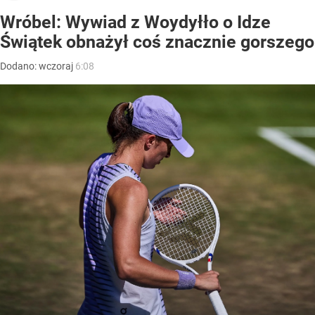
Wróbel: Wywiad z Woydyłło o Idze
Świątek obnażył coś znacznie gorszego
Dodano:
wczoraj
6:08