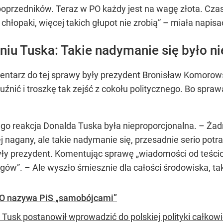
poprzedników. Teraz w PO każdy jest na wagę złota. Czase
chłopaki, więcej takich głupot nie zrobią” – miała napis
u Tuska: Takie nadymanie się było n
entarz do tej sprawy były prezydent Bronisław Komorows
luźnić i troszkę tak zejść z cokołu politycznego. Bo spr
reakcja Donalda Tuska była nieproporcjonalna. – Żadna 
ej nagany, ale takie nadymanie się, przesadnie serio po
yły prezydent. Komentując sprawę
„wiadomości od teści
egów”
. – Ale wyszło śmiesznie dla całości środowiska, 
PO nazywa PiS „samobójcami”
 Tusk postanowił wprowadzić do polskiej polityki całkow