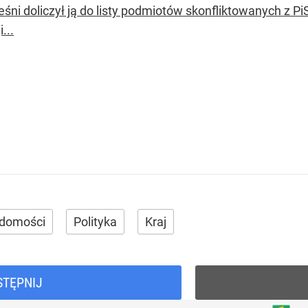
śni doliczył ją do listy podmiotów skonfliktowanych z PiS.
...
domości
Polityka
Kraj
STĘPNIJ