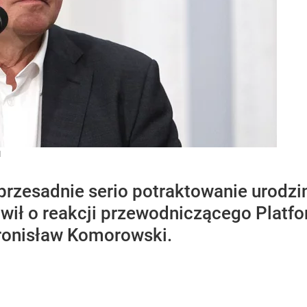
I
 przesadnie serio potraktowanie urodz
wił o reakcji przewodniczącego Platf
Bronisław Komorowski.