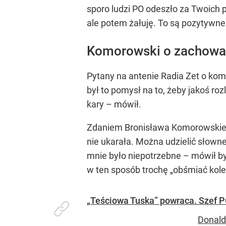
sporo ludzi PO odeszło za Twoich 
ale potem żałuję. To są pozytywne 
Komorowski o zachowani
Pytany na antenie Radia Zet o kom
był to pomysł na to, żeby jakoś roz
kary – mówił.
Zdaniem Bronisława Komorowskiego 
nie ukarała. Można udzielić słown
mnie było niepotrzebne – mówił b
w ten sposób trochę
„obśmiać kol
„Teściowa Tuska” powraca. Szef 
Donald