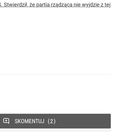
 Stwierdził, że partia rządząca nie wyjdzie z tej
SKOMENTUJ
2