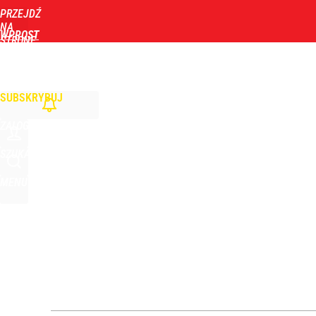
PRZEJDŹ
Udostępnij
2
Skomentuj
NA
WPROST
STRONĘ
GŁÓWNĄ
WIADOMOŚCI
POLITYKA
BIZNES
DOM
ZDROWIE
ROZRYWKA
TYGOD
Cicha epidemia wśród Polek. Dane naprawdę niep
SUBSKRYBUJ
dodaj
ZALOGUJ
Jak Ewa Woydyłło z terapeutki stała się influence
SZUKAJ
MENU
1
Wielka obława drogówki. Będą kontrolować tylko 
dodaj