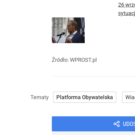
26 wrze
sytuacji
Źródło:
WPROST.pl
Platforma Obywatelska
Wia
UDO