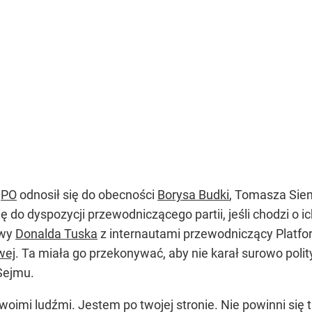
r
PO
odnosił się do obecności
Borysa Budki
, Tomasza Sie
ię do dyspozycji przewodniczącego partii, jeśli chodzi o 
owy
Donalda Tuska
z internautami przewodniczący Platfo
wej
. Ta miała go przekonywać, aby nie karał surowo pol
 Sejmu.
oimi ludźmi. Jestem po twojej stronie. Nie powinni się t