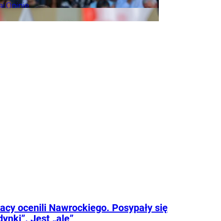
aj
Opinie
rze
Życie
acy ocenili Nawrockiego. Posypały się
dynki”. Jest „ale”