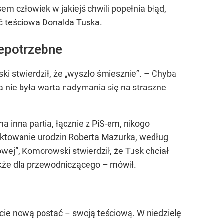
m człowiek w jakiejś chwili popełnia błąd,
ać teściowa Donalda Tuska.
iepotrzebne
ki stwierdził, że
„wyszło śmiesznie”
. – Chyba
awa nie była warta nadymania się na straszne
inna partia, łącznie z PiS-em, nikogo
traktowanie urodzin Roberta Mazurka, według
owej”
, Komorowski stwierdził, że Tusk chciał
także dla przewodniczącego – mówił.
icie nową postać – swoją teściową. W niedzielę