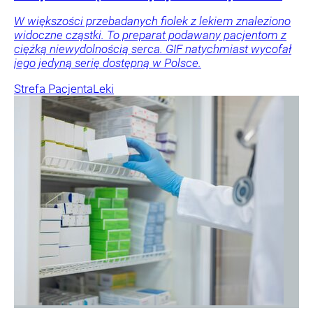
W większości przebadanych fiolek z lekiem znaleziono
widoczne cząstki. To preparat podawany pacjentom z
ciężką niewydolnością serca. GIF natychmiast wycofał
jego jedyną serię dostępną w Polsce.
Strefa Pacjenta
Leki