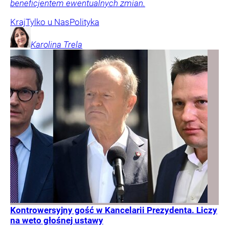
beneficjentem ewentualnych zmian.
Kraj
Tylko u Nas
Polityka
Karolina
Trela
Kontrowersyjny gość w Kancelarii Prezydenta. Liczy
na weto głośnej ustawy