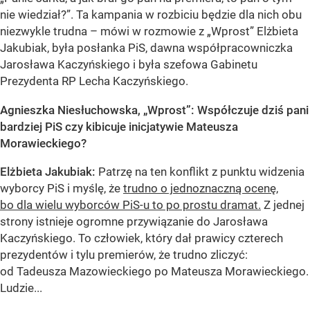
nie wiedział?”. Ta kampania w rozbiciu będzie dla nich obu
niezwykle trudna – mówi w rozmowie z „Wprost” Elżbieta
Jakubiak, była posłanka PiS, dawna współpracowniczka
Jarosława Kaczyńskiego i była szefowa Gabinetu
Prezydenta RP Lecha Kaczyńskiego.
Agnieszka Niesłuchowska, „Wprost”: Współczuje dziś pani
bardziej PiS czy kibicuje inicjatywie Mateusza
Morawieckiego?
Elżbieta Jakubiak:
Patrzę na ten konflikt z punktu widzenia
wyborcy PiS i myślę, że
trudno o jednoznaczną ocenę,
bo dla wielu wyborców PiS-u to po prostu dramat.
Z jednej
strony istnieje ogromne przywiązanie do Jarosława
Kaczyńskiego. To człowiek, który dał prawicy czterech
prezydentów i tylu premierów, że trudno zliczyć:
od Tadeusza Mazowieckiego po Mateusza Morawieckiego.
Ludzie...