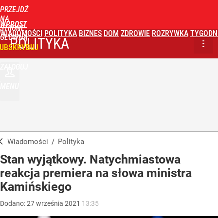
PRZEJDŹ
NA
WPROST
STRONĘ
WIADOMOŚCI
POLITYKA
BIZNES
DOM
ZDROWIE
ROZRYWKA
TYGODN
GŁÓWNĄ
POLITYKA
UBSKRYBUJ
ZALOGUJ
MENU
Wiadomości
/
Polityka
Stan wyjątkowy. Natychmiastowa
reakcja premiera na słowa ministra
Kamińskiego
Dodano:
27
września
2021
13:35