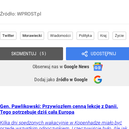
Źródło:
WPROST.pl
Twitter
Morawiecki
Wiadomości
Polityka
Kraj
Życie
SKOMENTUJ
UDOSTĘPNIJ
5
Obserwuj nas
w
Google News
Dodaj jako
źródło w Google
Gen. Pawlikowski: Przywiozłem cenną lekcję z Danii.
Tego potrzebuje dziś cała Europa
Kilka dni spędzonych wakacyjnie w Kopenhadze miało być
przede wszystkim odpoczynkiem. I rzeczywiście było. Ale jak