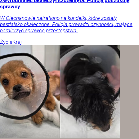
Zwyrodnialec okaleczył szczenięta. Policja poszukuje
sprawcy
W Ciechanowie natrafiono na kundelki, które zostały
bestialsko okaleczone. Policja prowadzi czynności, mające
namierzyć sprawcę przestępstwa.
Życie
Kraj