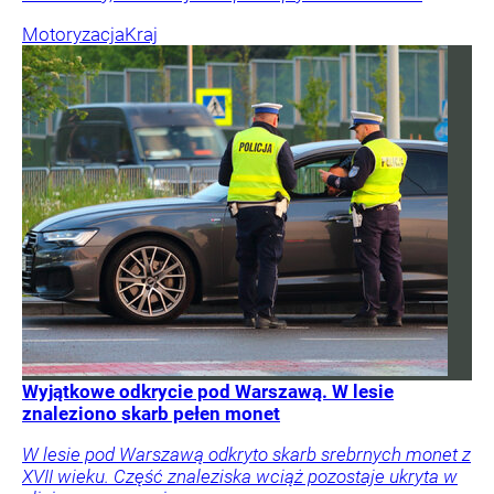
Motoryzacja
Kraj
Wyjątkowe odkrycie pod Warszawą. W lesie
znaleziono skarb pełen monet
W lesie pod Warszawą odkryto skarb srebrnych monet z
XVII wieku. Część znaleziska wciąż pozostaje ukryta w