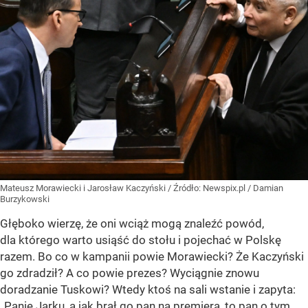
Mateusz Morawiecki i Jarosław Kaczyński
/ Źródło:
Newspix.pl
/
Damian
Burzykowski
Głęboko wierzę, że oni wciąż mogą znaleźć powód,
dla którego warto usiąść do stołu i pojechać w Polskę
razem. Bo co w kampanii powie Morawiecki? Że Kaczyński
go zdradził? A co powie prezes? Wyciągnie znowu
doradzanie Tuskowi? Wtedy ktoś na sali wstanie i zapyta:
„Panie Jarku, a jak brał go pan na premiera, to pan o tym