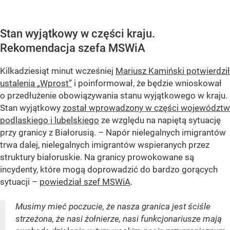
Stan wyjątkowy w części kraju.
Rekomendacja szefa MSWiA
Kilkadziesiąt minut wcześniej
Mariusz Kamiński potwierdził
ustalenia „Wprost”
i poinformował, że będzie wnioskował
o przedłużenie obowiązywania stanu wyjątkowego w kraju.
Stan wyjątkowy
został wprowadzony w części województw
podlaskiego i lubelskiego
ze względu na napiętą sytuację
przy granicy z Białorusią. – Napór nielegalnych imigrantów
trwa dalej, nielegalnych imigrantów wspieranych przez
struktury białoruskie. Na granicy prowokowane są
incydenty, które mogą doprowadzić do bardzo gorących
sytuacji –
powiedział szef MSWiA
.
Musimy mieć poczucie, że nasza granica jest ściśle
strzeżona, że nasi żołnierze, nasi funkcjonariusze mają