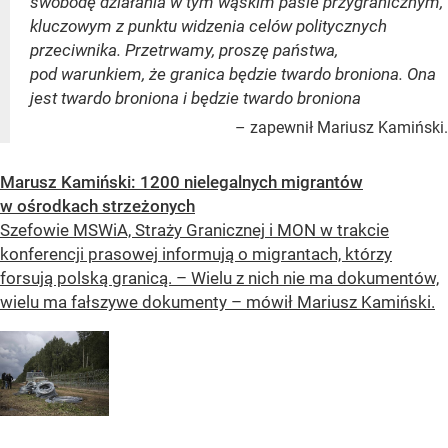
swobodę działania w tym wąskim pasie przygranicznym,
kluczowym z punktu widzenia celów politycznych
przeciwnika. Przetrwamy, proszę państwa,
pod warunkiem, że granica będzie twardo broniona. Ona
jest twardo broniona i będzie twardo broniona
– zapewnił Mariusz Kamiński.
Marusz Kamiński: 1200 nielegalnych migrantów
w ośrodkach strzeżonych
Szefowie MSWiA, Straży Granicznej i MON w trakcie
konferencji prasowej informują o migrantach, którzy
forsują polską granicą. – Wielu z nich nie ma dokumentów,
wielu ma fałszywe dokumenty – mówił Mariusz Kamiński.