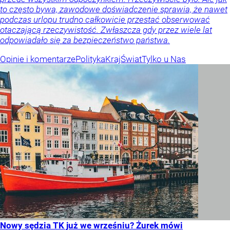
to często bywa, zawodowe doświadczenie sprawia, że nawet
podczas urlopu trudno całkowicie przestać obserwować
otaczającą rzeczywistość. Zwłaszcza gdy przez wiele lat
odpowiadało się za bezpieczeństwo państwa.
Opinie i komentarze
Polityka
Kraj
Świat
Tylko u Nas
Nowy sędzia TK już we wrześniu? Żurek mówi