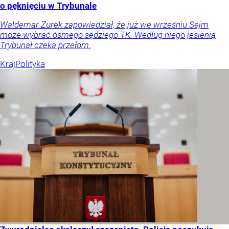
o pęknięciu w Trybunale
Waldemar Żurek zapowiedział, że już we wrześniu Sejm
może wybrać ósmego sędziego TK. Według niego jesienią
Trybunał czeka przełom.
Kraj
Polityka