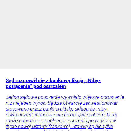
Sąd rozprawił się z bankową fikcją. „Niby-
potrącenia” pod ostrzałem
Jedno sądowe pouczenie wywołało większe poruszenie
niż niejeden wyrok. Sędzia otwarcie zakwestionował
stosowaną przez banki praktykę składania „niby-
oświadczeń”, jednocześnie pokazując problem, który
może nabrać szczególnego znaczenia po wejściu w
życie nowej ustawy frankowej. Stawką są nie tylko