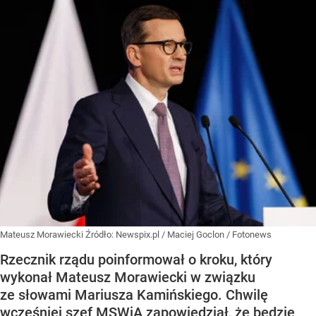
Mateusz Morawiecki
Źródło:
Newspix.pl
/
Maciej Goclon / Fotonews
Rzecznik rządu poinformował o kroku, który
wykonał Mateusz Morawiecki w związku
ze słowami Mariusza Kamińskiego. Chwilę
wcześniej szef MSWiA zapowiedział, że będzie