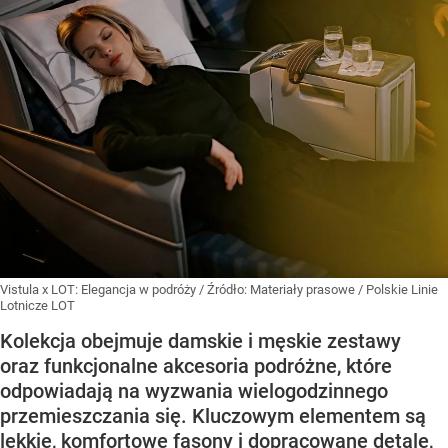
Vistula x LOT: Elegancja w podróży
/ Źródło:
Materiały prasowe
/
Polskie Linie
Lotnicze LOT
Kolekcja obejmuje damskie i męskie zestawy
oraz funkcjonalne akcesoria podróżne, które
odpowiadają na wyzwania wielogodzinnego
przemieszczania się. Kluczowym elementem są
lekkie, komfortowe fasony i dopracowane detale,