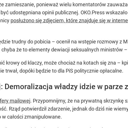
uże zamieszanie, ponieważ wielu komentatorów zauważa
 być udostępniana opinii publicznej. OKO.Press wskazał
anicy
posłużono się zdjęciem, które znajduje się w interne
będzie trudny do pobicia – ocenił na wstępie rozmowy z Mo
 chyba że to elementy dewiacji seksualnych ministrów –
nić krowy od klaczy, może chociaż na kotach się zna – kpi
ie trwał, dopóki będzie to dla PiS politycznie opłacalne.
j: Demoralizacja władzy idzie w parze
fery mailowej
. Przypomnijmy, że na prywatną skrzynkę 
tość. Rząd potwierdził zdarzenie, jednak do dziś nie wiem
b w całości zmanipulowane.