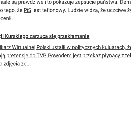
maile są prawdziwe i to pokazuje zepsucie państwa. Demo
o tego, że
PiS
jest teflonowy. Ludzie widzą, że uczciwe ż
cenił.
ji Kurskiego zarzuca się przekłamanie
karz Wirtualnej Polski ustalił w politycznych kuluarach,
ają pretensje do TVP. Powodem jest przekaz płynący z te
 zdjęcia ze...