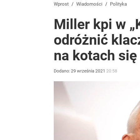
„Nie chodzi o zemstę”. Mocny apel w sprawie ofiar 
Wprost
/
Wiadomości
/
Polityka
Miller kpi w 
dodaj
odróżnić klac
Masowe zatrucia nad polskim morzem. Wprowadz
na kotach się
dodaj
Dodano:
29
września
2021
20:58
„Żyję z piętnem zabójcy”. Kierowca, który potrącił
2