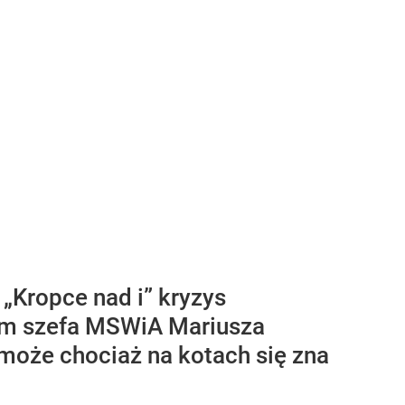
„Kropce nad i” kryzys
ałem szefa MSWiA Mariusza
może chociaż na kotach się zna