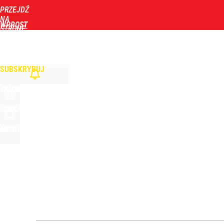
PRZEJDŹ
Udostępnij
2
Skomentuj
NA
WPROST
STRONĘ
GŁÓWNĄ
WIADOMOŚCI
POLITYKA
BIZNES
DOM
ZDROWIE
ROZRYWKA
TYGOD
Atak na 15-latka Kamiennej Górze. Trwa obława z
SUBSKRYBUJ
dodaj
ZALOGUJ
Zełenski mógłby stracić władzę? Najnowszy sonda
SZUKAJ
MENU
dodaj
Jak Ewa Woydyłło z terapeutki stała się influence
2