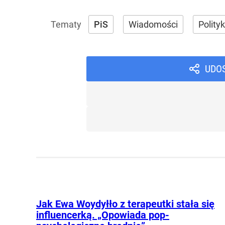
PiS
Wiadomości
Polity
UDO
Jak Ewa Woydyłło z terapeutki stała się
influencerką. „Opowiada pop-