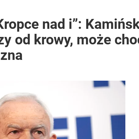
rzezi wołyńskiej
„Kropce nad i”: Kamińs
zy od krowy, może cho
ono kwarantannę
 zna
 Łukasza Litewkę, przerywa milczenie