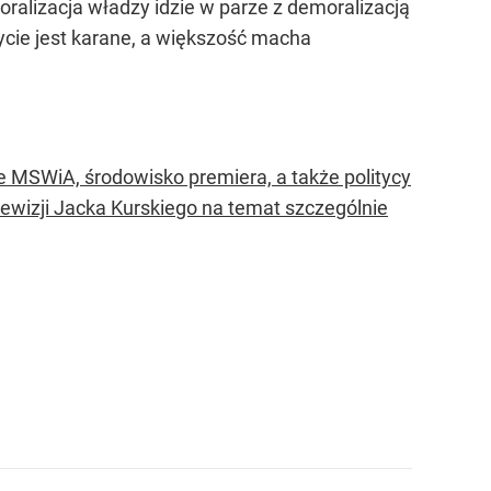
ralizacja władzy idzie w parze z demoralizacją
ycie jest karane, a większość macha
 że MSWiA, środowisko premiera, a także politycy
lewizji Jacka Kurskiego na temat szczególnie