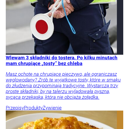
Wlewam 3 składniki do tostera. Po kilku minutach
mam chrupiące „tosty” bez chleba
Masz ochotę na chrupiące pieczywo, ale ograniczasz
węglowodany? Zrób te wyjątkowe tosty, które w smaku
do złudzenia przypominają tradycyjne. Wystarczą trzy
proste składniki, by na talerzu wylądowała pyszna,
sycąca przekąska, która nie obciąża żołądka.
Przepisy
Produkty
Żywienie