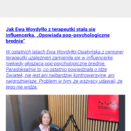
Jak Ewa Woydyłło z terapeutki stała się
influencerką. „Opowiada pop-psychologiczne
brednie”
W ostatnich latach Ewa Woydyłło-Osiatyńska z cenionej
terapeutki uzależnień zamieniła się w influencerkę,
niekiedy głoszącą pop-psychologiczne brednie.
Paradoksalnie to, co ostatnio powiedziała o Idze
Świątek, nie jest ani najbardziej kontrowersyjne, ani
najgroźniejsze. Problem w tym, że wszyscy udawali, że
tego nie widzą.