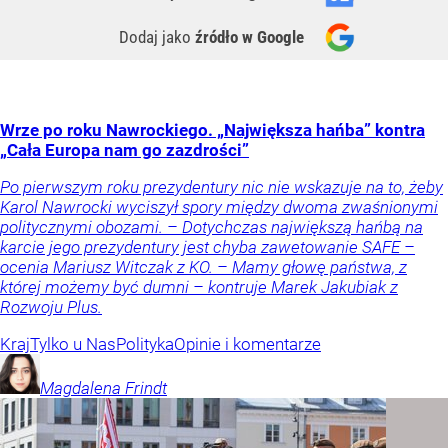
Dodaj jako
źródło w Google
Wrze po roku Nawrockiego. „Największa hańba” kontra
„Cała Europa nam go zazdrości”
Po pierwszym roku prezydentury nic nie wskazuje na to, żeby
Karol Nawrocki wyciszył spory między dwoma zwaśnionymi
politycznymi obozami. – Dotychczas największą hańbą na
karcie jego prezydentury jest chyba zawetowanie SAFE –
ocenia Mariusz Witczak z KO. – Mamy głowę państwa, z
której możemy być dumni – kontruje Marek Jakubiak z
Rozwoju Plus.
Kraj
Tylko u Nas
Polityka
Opinie i komentarze
Magdalena
Frindt