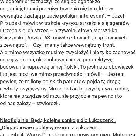
Wicepremier zaznaczył, że siłą polega także
na
„umiejętności przeciwstawienia się tym, którzy
wewnątrz działają przecie polskim interesom”
. – Józef
Piłsudski mówił: w trakcie kryzysu strzeżcie się agentów.
I trzeba się ich strzec – przywołał słowa Marszałka
Kaczyński. Prezes PiS mówił o słowach
„inspirowanych
z zewnątrz”
. – Czyli mamy także wewnętrzny front.
Ale mimo wszystko musimy zwyciężyć i nie tylko zachować
naszą wolność, ale zachować naszą perspektywę
budowania naprawdę silnej Polski. To jest nasz obowiązek
i to jest możliwe mimo przeciwności -mówił. – Jestem
pewien, że miliony polskich patriotów pójdą tą drogą,
a wtedy zwyciężymy. Może będzie to zwycięstwo trudne,
które nie przyjdzie od razu, ale przyjdzie na pewno i to
od nas zależy – stwierdził.
Nieoficjalnie: Będą kolejne sankcje dla Łukaszenki.
„Oligarchowie i politycy reżimu z zakazem...
Jak ustalił „Wprost”, podczas rozmowy premiera Mateusza