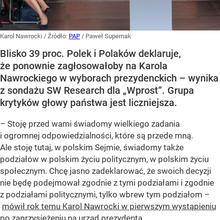
Karol Nawrocki
/ Źródło:
PAP
/
Paweł Supernak
Blisko 39 proc. Polek i Polaków deklaruje,
że ponownie zagłosowałoby na Karola
Nawrockiego w wyborach prezydenckich – wynika
z sondażu SW Research dla „Wprost”. Grupa
krytyków głowy państwa jest liczniejsza.
– Stoję przed wami świadomy wielkiego zadania
i ogromnej odpowiedzialności, które są przede mną.
Ale stoję tutaj, w polskim Sejmie, świadomy także
podziałów w polskim życiu politycznym, w polskim życiu
społecznym. Chcę jasno zadeklarować, że swoich decyzji
nie będę podejmował zgodnie z tymi podziałami i zgodnie
z podziałami politycznymi, tylko wbrew tym podziałom –
mówił rok temu Karol Nawrocki w pierwszym wystąpieniu
po zaprzysiężeniu na urząd prezydenta
.