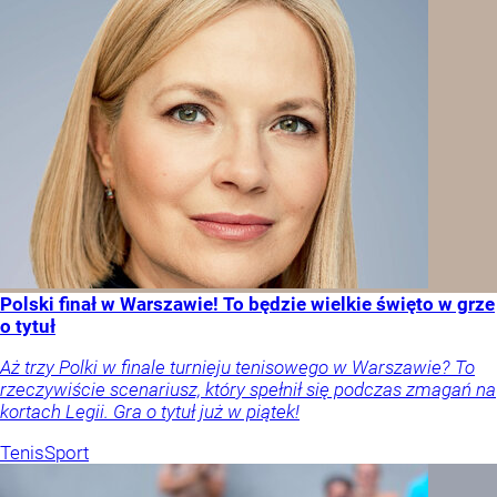
Polski finał w Warszawie! To będzie wielkie święto w grze
o tytuł
Aż trzy Polki w finale turnieju tenisowego w Warszawie? To
rzeczywiście scenariusz, który spełnił się podczas zmagań na
kortach Legii. Gra o tytuł już w piątek!
Tenis
Sport