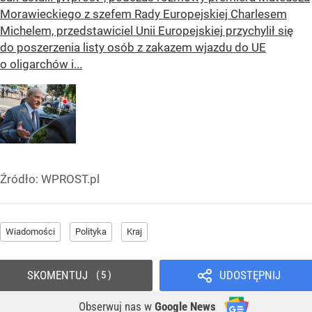
Morawieckiego z szefem Rady Europejskiej Charlesem
Michelem, przedstawiciel Unii Europejskiej przychylił się
do poszerzenia listy osób z zakazem wjazdu do UE
o oligarchów i...
Źródło:
WPROST.pl
Wiadomości
Polityka
Kraj
SKOMENTUJ
UDOSTĘPNIJ
5
Obserwuj nas
w
Google News