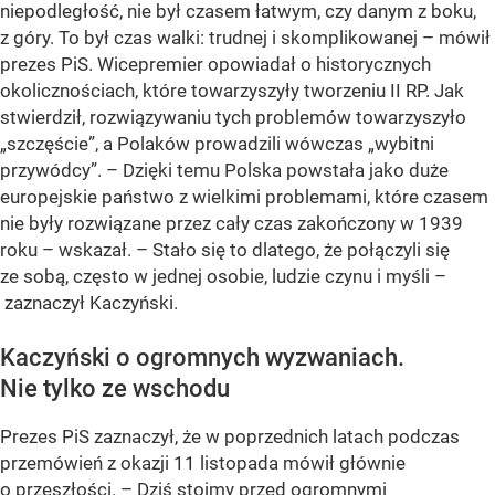
niepodległość, nie był czasem łatwym, czy danym z boku,
z góry. To był czas walki: trudnej i skomplikowanej – mówił
prezes PiS. Wicepremier opowiadał o historycznych
okolicznościach, które towarzyszyły tworzeniu II RP. Jak
stwierdził, rozwiązywaniu tych problemów towarzyszyło
„szczęście”
, a Polaków prowadzili wówczas
„wybitni
przywódcy”
. – Dzięki temu Polska powstała jako duże
europejskie państwo z wielkimi problemami, które czasem
nie były rozwiązane przez cały czas zakończony w 1939
roku – wskazał. – Stało się to dlatego, że połączyli się
ze sobą, często w jednej osobie, ludzie czynu i myśli –
zaznaczył Kaczyński.
Kaczyński o ogromnych wyzwaniach.
Nie tylko ze wschodu
Prezes PiS zaznaczył, że w poprzednich latach podczas
przemówień z okazji 11 listopada mówił głównie
o przeszłości. – Dziś stoimy przed ogromnymi