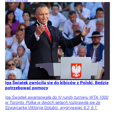
Iga Świątek zwróciła się do kibiców z Polski. Będzie
potrzebować pomocy
Iga Świątek awansowała do IV rundy turnieju WTA 1000
w Toronto. Polka w dwóch setach rozprawiła się ze
Szwajcarką Viktorija Golubic, wygrywając 6:2, 6:1.