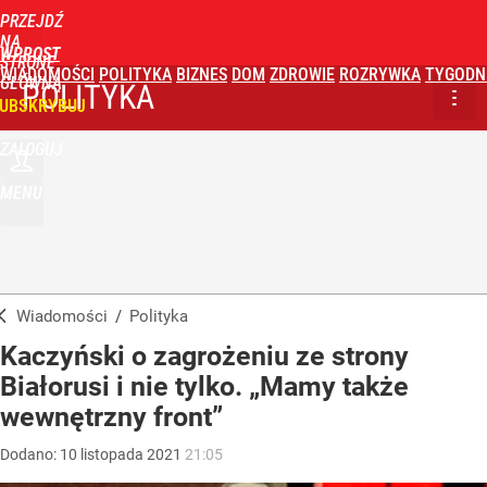
PRZEJDŹ
NA
WPROST
STRONĘ
WIADOMOŚCI
POLITYKA
BIZNES
DOM
ZDROWIE
ROZRYWKA
TYGODN
GŁÓWNĄ
POLITYKA
UBSKRYBUJ
ZALOGUJ
MENU
Wiadomości
/
Polityka
Kaczyński o zagrożeniu ze strony
Białorusi i nie tylko. „Mamy także
wewnętrzny front”
Dodano:
10
listopada
2021
21:05