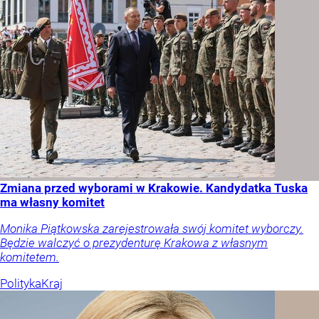
Zmiana przed wyborami w Krakowie. Kandydatka Tuska
ma własny komitet
Monika Piątkowska zarejestrowała swój komitet wyborczy.
Będzie walczyć o prezydenturę Krakowa z własnym
komitetem.
Polityka
Kraj