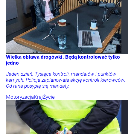
Wielka obława drogówki. Będą kontrolować tylko
jedno
Jeden dzień. Tysiące kontroli, mandatów i punktów
karnych. Policja zaplanowała akcję kontroli kierowców.
Od rana posypią się mandaty.
Motoryzacja
Kraj
Życie