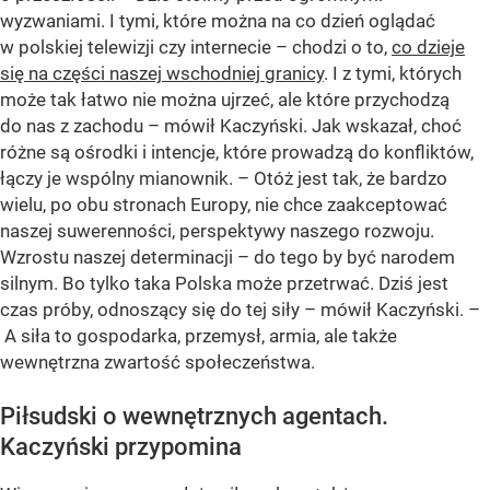
wyzwaniami. I tymi, które można na co dzień oglądać
w polskiej telewizji czy internecie – chodzi o to,
co dzieje
się na części naszej wschodniej granicy
. I z tymi, których
może tak łatwo nie można ujrzeć, ale które przychodzą
do nas z zachodu – mówił Kaczyński. Jak wskazał, choć
różne są ośrodki i intencje, które prowadzą do konfliktów,
łączy je wspólny mianownik. – Otóż jest tak, że bardzo
wielu, po obu stronach Europy, nie chce zaakceptować
naszej suwerenności, perspektywy naszego rozwoju.
Wzrostu naszej determinacji – do tego by być narodem
silnym. Bo tylko taka Polska może przetrwać. Dziś jest
czas próby, odnoszący się do tej siły – mówił Kaczyński. –
A siła to gospodarka, przemysł, armia, ale także
wewnętrzna zwartość społeczeństwa.
Piłsudski o wewnętrznych agentach.
Kaczyński przypomina