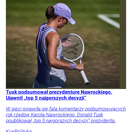
Tusk podsumował prezydenturę Nawrockiego.
Ujawnił „top 5 najgorszych decyzji”
W sieci pojawiła się fala komentarzy podsumowujących
rok rządów Karola Nawrockiego. Donald Tusk
opublikował „top 5 najgorszych decyzji” prezydenta.
Kraj
Polityka