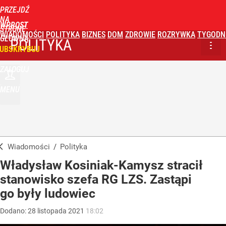
PRZEJDŹ
NA
WPROST
STRONĘ
WIADOMOŚCI
POLITYKA
BIZNES
DOM
ZDROWIE
ROZRYWKA
TYGODN
GŁÓWNĄ
POLITYKA
UBSKRYBUJ
ZALOGUJ
MENU
Wiadomości
/
Polityka
Władysław Kosiniak-Kamysz stracił
stanowisko szefa RG LZS. Zastąpi
go były ludowiec
Dodano:
28
listopada
2021
18:02