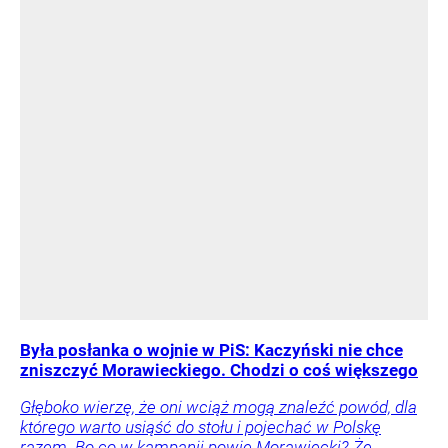
Była posłanka o wojnie w PiS: Kaczyński nie chce
zniszczyć Morawieckiego. Chodzi o coś większego
Głęboko wierzę, że oni wciąż mogą znaleźć powód, dla
którego warto usiąść do stołu i pojechać w Polskę
razem. Bo co w kampanii powie Morawiecki? Że