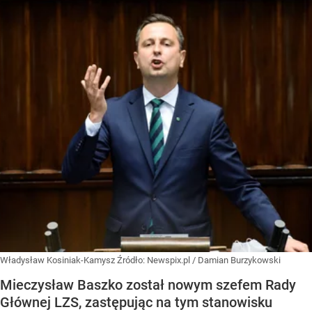
Władysław Kosiniak-Kamysz
Źródło:
Newspix.pl
/
Damian Burzykowski
Mieczysław Baszko został nowym szefem Rady
Głównej LZS, zastępując na tym stanowisku