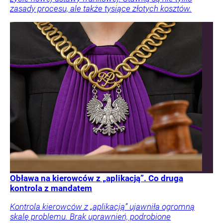
zasady procesu, ale także tysiące złotych kosztów.
Obława na kierowców z „aplikacją”. Co druga
kontrola z mandatem
Kontrola kierowców z „aplikacją” ujawniła ogromną
skalę problemu. Brak uprawnień, podrobione