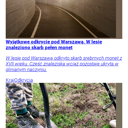
Wyjątkowe odkrycie pod Warszawą. W lesie
znaleziono skarb pełen monet
W lesie pod Warszawą odkryto skarb srebrnych monet z
XVII wieku. Część znaleziska wciąż pozostaje ukryta w
glinianym naczyniu.
Kraj
Odkrycia