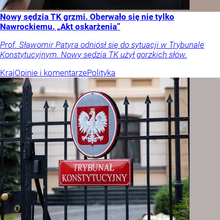
Nowy sędzia TK grzmi. Oberwało się nie tylko
Nawrockiemu. „Akt oskarżenia”
Prof. Sławomir Patyra odniósł się do sytuacji w Trybunale
Konstytucyjnym. Nowy sędzia TK użył gorzkich słów.
Kraj
Opinie i komentarze
Polityka