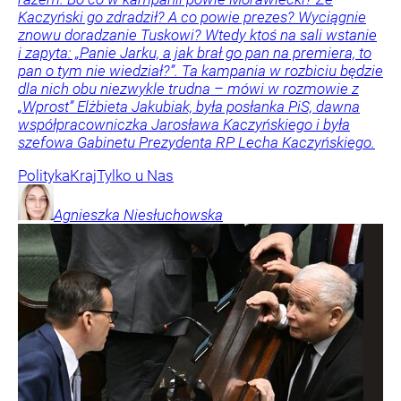
Kaczyński go zdradził? A co powie prezes? Wyciągnie
znowu doradzanie Tuskowi? Wtedy ktoś na sali wstanie
i zapyta: „Panie Jarku, a jak brał go pan na premiera, to
pan o tym nie wiedział?”. Ta kampania w rozbiciu będzie
dla nich obu niezwykle trudna – mówi w rozmowie z
„Wprost” Elżbieta Jakubiak, była posłanka PiS, dawna
współpracowniczka Jarosława Kaczyńskiego i była
szefowa Gabinetu Prezydenta RP Lecha Kaczyńskiego.
Polityka
Kraj
Tylko u Nas
Agnieszka
Niesłuchowska