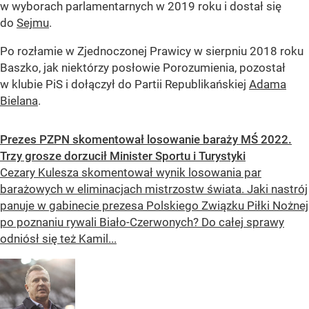
w wyborach parlamentarnych w 2019 roku i dostał się
do
Sejmu
.
Po rozłamie w Zjednoczonej Prawicy w sierpniu 2018 roku
Baszko, jak niektórzy posłowie Porozumienia, pozostał
w klubie PiS i dołączył do Partii Republikańskiej
Adama
Bielana
.
Prezes PZPN skomentował losowanie baraży MŚ 2022.
Trzy grosze dorzucił Minister Sportu i Turystyki
Cezary Kulesza skomentował wynik losowania par
barażowych w eliminacjach mistrzostw świata. Jaki nastrój
panuje w gabinecie prezesa Polskiego Związku Piłki Nożnej
po poznaniu rywali Biało-Czerwonych? Do całej sprawy
odniósł się też Kamil...