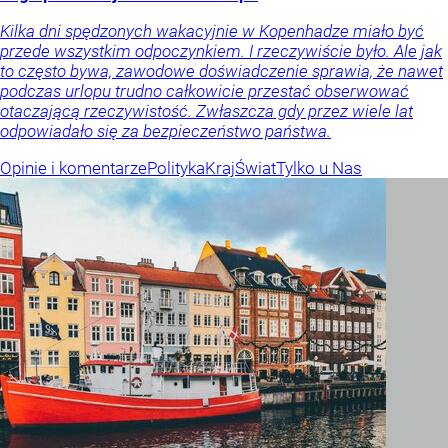
Kilka dni spędzonych wakacyjnie w Kopenhadze miało być
przede wszystkim odpoczynkiem. I rzeczywiście było. Ale jak
to często bywa, zawodowe doświadczenie sprawia, że nawet
podczas urlopu trudno całkowicie przestać obserwować
otaczającą rzeczywistość. Zwłaszcza gdy przez wiele lat
odpowiadało się za bezpieczeństwo państwa.
Opinie i komentarze
Polityka
Kraj
Świat
Tylko u Nas