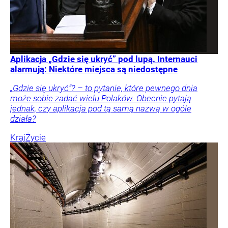
Aplikacja „Gdzie się ukryć” pod lupą. Internauci
alarmują: Niektóre miejsca są niedostępne
„Gdzie się ukryć”? – to pytanie, które pewnego dnia
może sobie zadać wielu Polaków. Obecnie pytają
jednak, czy aplikacja pod tą samą nazwą w ogóle
działa?
Kraj
Życie