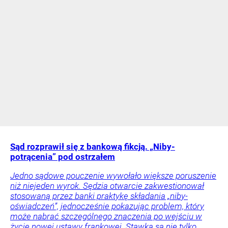
Sąd rozprawił się z bankową fikcją. „Niby-
potrącenia” pod ostrzałem
Jedno sądowe pouczenie wywołało większe poruszenie
niż niejeden wyrok. Sędzia otwarcie zakwestionował
stosowaną przez banki praktykę składania „niby-
oświadczeń”, jednocześnie pokazując problem, który
może nabrać szczególnego znaczenia po wejściu w
życie nowej ustawy frankowej. Stawką są nie tylko