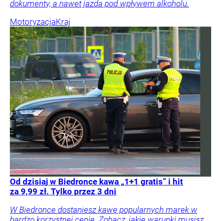
dokumenty, a nawet jazda pod wpływem alkoholu.
Motoryzacja
Kraj
Od dzisiaj w Biedronce kawa „1+1 gratis” i hit
za 9,99 zł. Tylko przez 3 dni
W Biedronce dostaniesz kawę popularnych marek w
bardzo korzystnej cenie. Zobacz, jakie warunki musisz