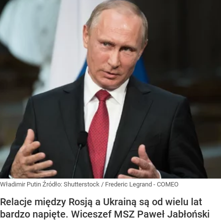
Władimir Putin
Źródło:
Shutterstock
/
Frederic Legrand - COMEO
Relacje między Rosją a Ukrainą są od wielu lat
bardzo napięte. Wiceszef MSZ Paweł Jabłoński