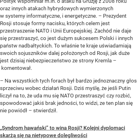
Polityk wspomniał m.in. o ataku na Gruzję z 2008 roku
oraz innych atakach hybrydowych wymierzonych
w systemy informatyczne, i energetyczne. – Prezydent
Rosji stosuje formy nacisku, których celem jest
przestraszenie NATO i Unii Europejskiej. Zachód nie daje
się przestraszyć, co jest dużym sukcesem Polski i innych
państw nadbałtyckich. To właśnie te kraje uświadamiają
swoich sojuszników dalej położonych od Rosji, jak duże
jest dzisiaj niebezpieczeństwo ze strony Kremla –
komentował.
– Na wszystkich tych forach był bardzo jednoznaczny głos
sprzeciwu wobec działań Rosji. Dziś myślę, że jeśli Putin
liczył na to, że uda mu się NATO przestraszyć czy rozbić,
spowodować jakiś brak jedności, to widzi, ze ten plan się
nie powiódł – stwierdził.
„Syndrom hawański” to wina Rosji? Kolejni dyplomaci
skarżą się na nietypowe dolegliwości