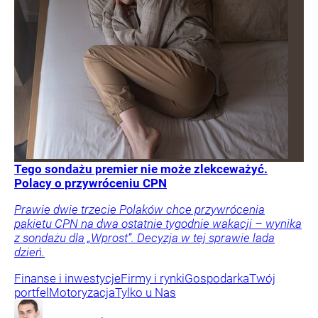
Tego sondażu premier nie może zlekceważyć.
Polacy o przywróceniu CPN
Prawie dwie trzecie Polaków chce przywrócenia
pakietu CPN na dwa ostatnie tygodnie wakacji – wynika
z sondażu dla „Wprost”. Decyzja w tej sprawie lada
dzień.
Finanse i inwestycje
Firmy i rynki
Gospodarka
Twój
portfel
Motoryzacja
Tylko u Nas