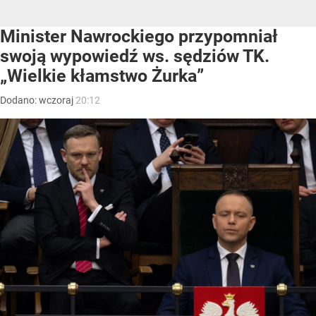
Minister Nawrockiego przypomniał
swoją wypowiedź ws. sędziów TK.
„Wielkie kłamstwo Żurka”
Dodano:
wczoraj
20:12