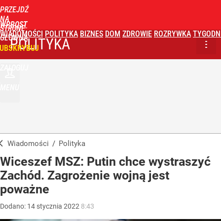
PRZEJDŹ
NA
WPROST
STRONĘ
WIADOMOŚCI
POLITYKA
BIZNES
DOM
ZDROWIE
ROZRYWKA
TYGODN
GŁÓWNĄ
POLITYKA
UBSKRYBUJ
ZALOGUJ
MENU
Wiadomości
/
Polityka
Wiceszef MSZ: Putin chce wystraszyć
Zachód. Zagrożenie wojną jest
poważne
Dodano:
14
stycznia
2022
8:43