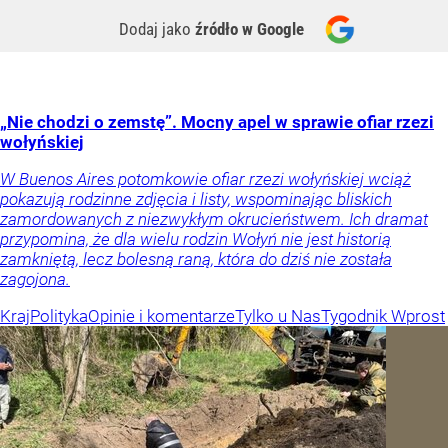
Dodaj jako
źródło w Google
„Nie chodzi o zemstę”. Mocny apel w sprawie ofiar rzezi
wołyńskiej
W Buenos Aires potomkowie ofiar rzezi wołyńskiej wciąż
pokazują rodzinne zdjęcia i listy, wspominając bliskich
zamordowanych z niezwykłym okrucieństwem. Ich dramat
przypomina, że dla wielu rodzin Wołyń nie jest historią
zamkniętą, lecz bolesną raną, która do dziś nie została
zagojona.
Kraj
Polityka
Opinie i komentarze
Tylko u Nas
Tygodnik Wprost