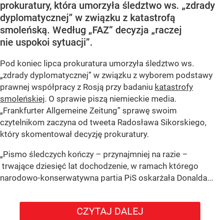
prokuratury, która umorzyła śledztwo ws. „zdrady
dyplomatycznej” w związku z katastrofą
smoleńską. Według „FAZ” decyzja „raczej
nie uspokoi sytuacji”.
Pod koniec lipca prokuratura umorzyła śledztwo ws.
„zdrady dyplomatycznej” w związku z wyborem podstawy
prawnej współpracy z Rosją przy badaniu
katastrofy
smoleńskiej
. O sprawie piszą niemieckie media.
„Frankfurter Allgemeine Zeitung” sprawę swoim
czytelnikom zaczyna od tweeta Radosława Sikorskiego,
który skomentował decyzję prokuratury.
„Pismo śledczych kończy – przynajmniej na razie –
trwające dziesięć lat dochodzenie, w ramach którego
narodowo-konserwatywna partia PiS oskarżała Donalda...
CZYTAJ DALEJ