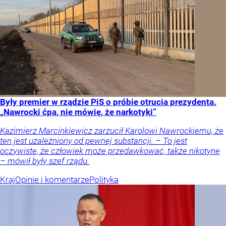
Były premier w rządzie PiS o próbie otrucia prezydenta.
„Nawrocki ćpa, nie mówię, że narkotyki”
Kazimierz Marcinkiewicz zarzucił Karolowi Nawrockiemu, że
ten jest uzależniony od pewnej substancji. – To jest
oczywiste, że człowiek może przedawkować, także nikotynę
– mówił były szef rządu.
Kraj
Opinie i komentarze
Polityka