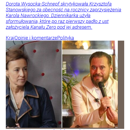
Dorota Wysocka-Schnepf skrytykowała Krzysztofa
Stanowskiego za obecność na rocznicy zaprzysiężenia
Karola Nawrockiego. Dziennikarka użyła
sformułowania, które po raz pierwszy padło z ust
założyciela Kanału Zero pod jej adresem.
Kraj
Opinie i komentarze
Polityka