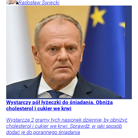
Radosław
Święcki
Wystarczy pół łyżeczki do śniadania. Obniża
cholesterol i cukier we krwi
Wystarczą 2 gramy tych nasionek dziennie, by obniżyć
cholesterol i cukier we krwi. Sprawdź, w jaki sposób
dodać je do porannego śniadania