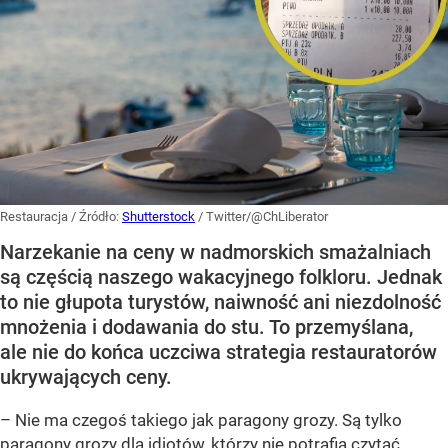
Restauracja
/ Źródło:
Shutterstock
/
Twitter/@ChLiberator
Narzekanie na ceny w nadmorskich smażalniach
są częścią naszego wakacyjnego folkloru. Jednak
to nie głupota turystów, naiwność ani niezdolność
mnożenia i dodawania do stu. To przemyślana,
ale nie do końca uczciwa strategia restauratorów
ukrywających ceny.
– Nie ma czegoś takiego jak paragony grozy. Są tylko
paragony grozy dla idiotów, którzy nie potrafią czytać.