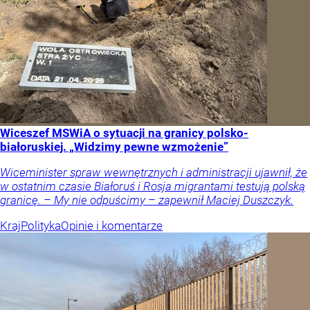
Wiceszef MSWiA o sytuacji na granicy polsko-
białoruskiej. „Widzimy pewne wzmożenie”
Wiceminister spraw wewnętrznych i administracji ujawnił, że
w ostatnim czasie Białoruś i Rosja migrantami testują polską
granicę. – My nie odpuścimy – zapewnił Maciej Duszczyk.
Kraj
Polityka
Opinie i komentarze