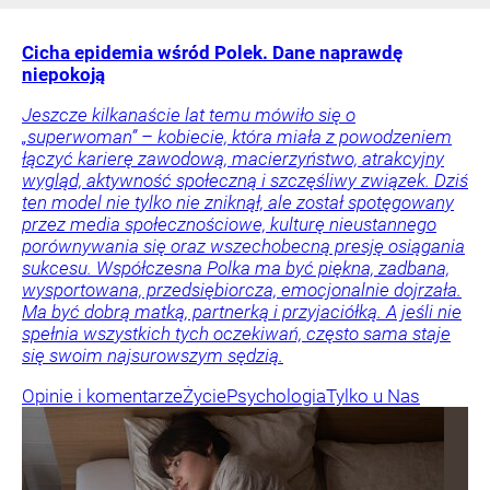
Cicha epidemia wśród Polek. Dane naprawdę
niepokoją
Jeszcze kilkanaście lat temu mówiło się o
„superwoman” – kobiecie, która miała z powodzeniem
łączyć karierę zawodową, macierzyństwo, atrakcyjny
wygląd, aktywność społeczną i szczęśliwy związek. Dziś
ten model nie tylko nie zniknął, ale został spotęgowany
przez media społecznościowe, kulturę nieustannego
porównywania się oraz wszechobecną presję osiągania
sukcesu. Współczesna Polka ma być piękna, zadbana,
wysportowana, przedsiębiorcza, emocjonalnie dojrzała.
Ma być dobrą matką, partnerką i przyjaciółką. A jeśli nie
spełnia wszystkich tych oczekiwań, często sama staje
się swoim najsurowszym sędzią.
Opinie i komentarze
Życie
Psychologia
Tylko u Nas