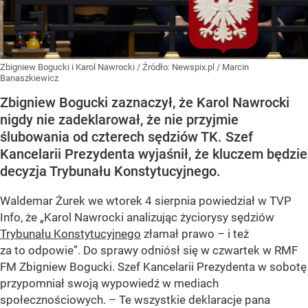
Zbigniew Bogucki i Karol Nawrocki
/ Źródło:
Newspix.pl
/
Marcin
Banaszkiewicz
Zbigniew Bogucki zaznaczył, że Karol Nawrocki
nigdy nie zadeklarował, że nie przyjmie
ślubowania od czterech sędziów TK. Szef
Kancelarii Prezydenta wyjaśnił, że kluczem będzie
decyzja Trybunału Konstytucyjnego.
Waldemar Żurek we wtorek 4 sierpnia powiedział w TVP
Info, że „Karol Nawrocki analizując życiorysy sędziów
Trybunału Konstytucyjnego
złamał prawo – i też
za to odpowie”. Do sprawy odniósł się w czwartek w RMF
FM Zbigniew Bogucki. Szef Kancelarii Prezydenta w sobotę
przypomniał swoją wypowiedź w mediach
społecznościowych. – Te wszystkie deklaracje pana