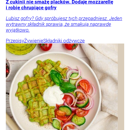
Z cukinii nie smażę placków. Dodaję mozzarellę
i robię chrupiące gofry
Lubisz gofry? Gdy spróbujesz tych przepadniesz. Jeden
wytrawny składnik sprawia, że smakują naprawdę
wyjątkowo.
Przepisy
Żywienie
Składniki odżywcze