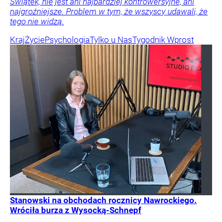
Świątek, nie jest ani najbardziej kontrowersyjne, ani
najgroźniejsze. Problem w tym, że wszyscy udawali, że
tego nie widzą.
Kraj
Życie
Psychologia
Tylko u Nas
Tygodnik Wprost
Stanowski na obchodach rocznicy Nawrockiego.
Wróciła burza z Wysocką-Schnepf