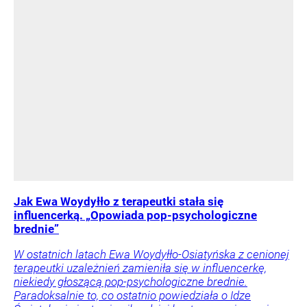
Jak Ewa Woydyłło z terapeutki stała się
influencerką. „Opowiada pop-psychologiczne
brednie”
W ostatnich latach Ewa Woydyłło-Osiatyńska z cenionej
terapeutki uzależnień zamieniła się w influencerkę,
niekiedy głoszącą pop-psychologiczne brednie.
Paradoksalnie to, co ostatnio powiedziała o Idze