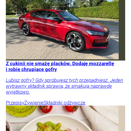
Z cukinii nie smażę placków. Dodaję mozzarellę
i robię chrupiące gofry
Lubisz gofry? Gdy spróbujesz tych przepadniesz. Jeden
wytrawny składnik sprawia, że smakują naprawdę
wyjątkowo.
Przepisy
Żywienie
Składniki odżywcze