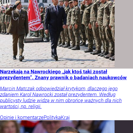
Narzekają na Nawrockiego „jak ktoś taki został
prezydentem”. Znany prawnik o badaniach naukowców
Marcin Matczak odpowiedział krytykom, dlaczego jego
zdaniem Karol Nawrocki został prezydentem. Według
publicysty ludzie widzą w nim obrońcę ważnych dla nich
wartości, np. religii.
Opinie i komentarze
Polityka
Kraj