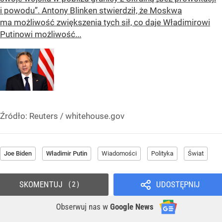
i powodu”. Antony Blinken stwierdził, że Moskwa
ma możliwość zwiększenia tych sił, co daje Władimirowi
Putinowi możliwość...
Źródło:
Reuters
/
whitehouse.gov
Joe Biden
Władimir Putin
Wiadomości
Polityka
Świat
SKOMENTUJ
UDOSTĘPNIJ
2
Obserwuj nas
w
Google News