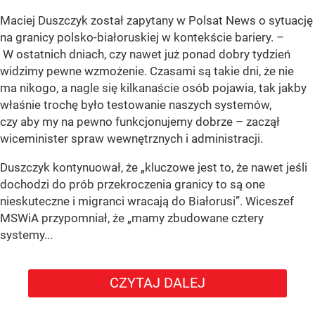
Maciej Duszczyk został zapytany w Polsat News o sytuację
na granicy polsko-białoruskiej w kontekście bariery. –
W ostatnich dniach, czy nawet już ponad dobry tydzień
widzimy pewne wzmożenie. Czasami są takie dni, że nie
ma nikogo, a nagle się kilkanaście osób pojawia, tak jakby
właśnie trochę było testowanie naszych systemów,
czy aby my na pewno funkcjonujemy dobrze – zaczął
wiceminister spraw wewnętrznych i administracji.
Duszczyk kontynuował, że „kluczowe jest to, że nawet jeśli
dochodzi do prób przekroczenia granicy to są one
nieskuteczne i migranci wracają do Białorusi”. Wiceszef
MSWiA przypomniał, że „mamy zbudowane cztery
systemy...
CZYTAJ DALEJ