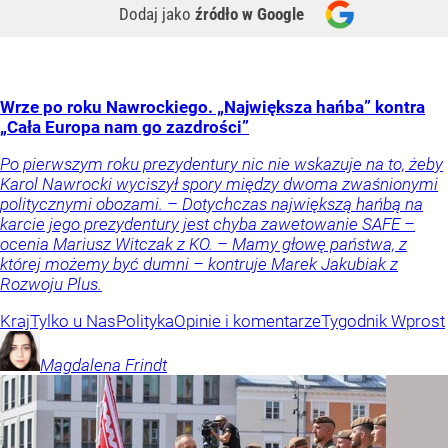
Dodaj jako
źródło w Google
Wrze po roku Nawrockiego. „Największa hańba” kontra
„Cała Europa nam go zazdrości”
Po pierwszym roku prezydentury nic nie wskazuje na to, żeby
Karol Nawrocki wyciszył spory między dwoma zwaśnionymi
politycznymi obozami. – Dotychczas największą hańbą na
karcie jego prezydentury jest chyba zawetowanie SAFE –
ocenia Mariusz Witczak z KO. – Mamy głowę państwa, z
której możemy być dumni – kontruje Marek Jakubiak z
Rozwoju Plus.
Kraj
Tylko u Nas
Polityka
Opinie i komentarze
Tygodnik Wprost
Magdalena
Frindt