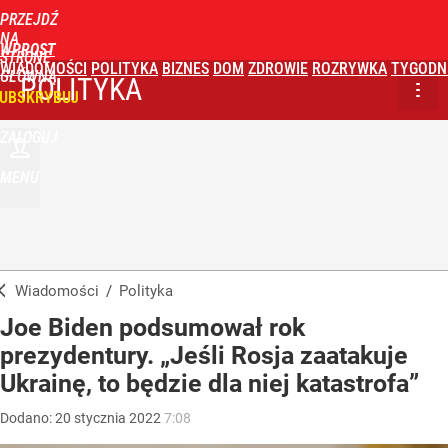
PRZEJDŹ
NA
WPROST
STRONĘ
WIADOMOŚCI
POLITYKA
BIZNES
DOM
ZDROWIE
ROZRYWKA
TYGODN
GŁÓWNĄ
POLITYKA
UBSKRYBUJ
ZALOGUJ
MENU
Wiadomości
/
Polityka
Joe Biden podsumował rok
prezydentury. „Jeśli Rosja zaatakuje
Ukrainę, to będzie dla niej katastrofa”
Dodano:
20
stycznia
2022
7:08