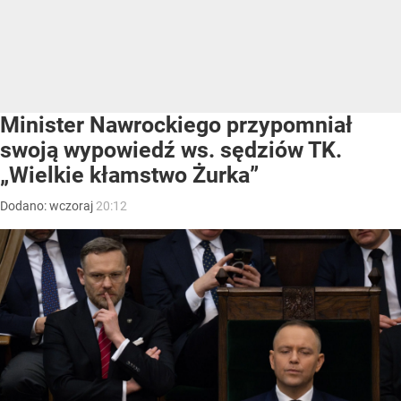
Minister Nawrockiego przypomniał
swoją wypowiedź ws. sędziów TK.
„Wielkie kłamstwo Żurka”
Dodano:
wczoraj
20:12