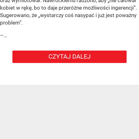
oraz wymiotował. Nawrockiemu radzono, aby „nie całował
kobiet w rękę, bo to daje przeróżne możliwości ingerencji”.
Sugerowano, że „wystarczy coś nasypać i już jest poważny
problem”.
–...
CZYTAJ DALEJ