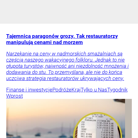
Tajemnica paragonów grozy. Tak restauratorzy
manipulują cenami nad morzem
Narzekanie na ceny w nadmorskich smażalniach są
częścią naszego wakacyjnego folkloru. Jednak to nie
głupota turystów, naiwność ani niezdolność mnożenia i
dodawania do stu. To przemyślana, ale nie do końca
uczciwa strategia restauratorów ukrywających ceny.
Finanse i inwestycje
Podróże
Kraj
Tylko u Nas
Tygodnik
Wprost