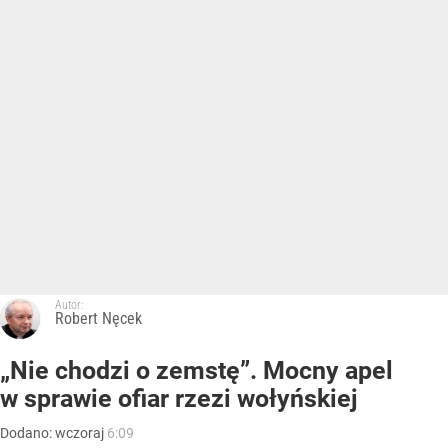
Autor:
Robert Nęcek
„Nie chodzi o zemstę”. Mocny apel
w sprawie ofiar rzezi wołyńskiej
Dodano:
wczoraj
6:09