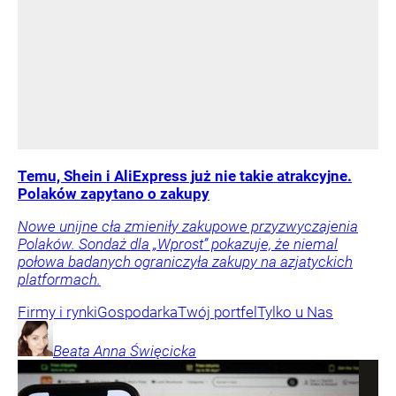
Temu, Shein i AliExpress już nie takie atrakcyjne.
Polaków zapytano o zakupy
Nowe unijne cła zmieniły zakupowe przyzwyczajenia
Polaków. Sondaż dla „Wprost” pokazuje, że niemal
połowa badanych ograniczyła zakupy na azjatyckich
platformach.
Firmy i rynki
Gospodarka
Twój portfel
Tylko u Nas
Beata Anna
Święcicka