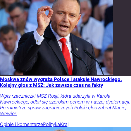
Moskwa znów wygraża Polsce i atakuje Nawrockiego.
Kolejny głos z MSZ: Jak zawsze czas na fakty
Wpis rzeczniczki MSZ Rosji, która uderzyła w Karola
Nawrockiego, odbił się szerokim echem w naszej dyplomacji.
Po ministrze spraw zagranicznych Polski głos zabrał Maciej
Wewiór.
Opinie i komentarze
Polityka
Kraj