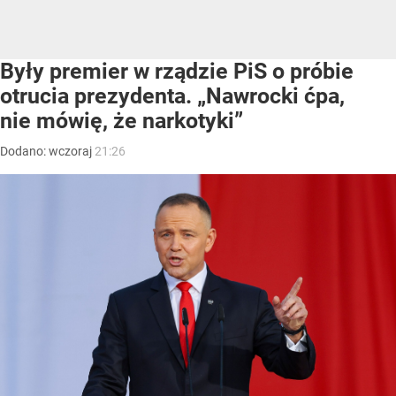
Były premier w rządzie PiS o próbie
otrucia prezydenta. „Nawrocki ćpa,
nie mówię, że narkotyki”
Dodano:
wczoraj
21:26