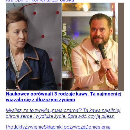
Naukowcy porównali 3 rodzaje kawy. Ta najmocniej
wiązała się z dłuższym życiem
Myślisz, że to zwykła „mała czarna”? Ta kawa najsilniej
chroni serce i wydłuża życie. Sprawdź, czy ją pijesz.
Produkty
Żywienie
Składniki odżywcze
Doniesienia