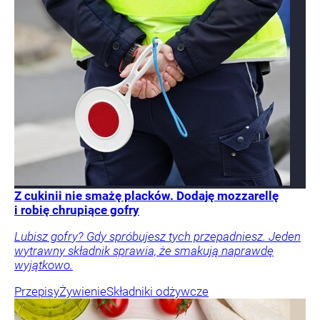
Z cukinii nie smażę placków. Dodaję mozzarellę
i robię chrupiące gofry
Lubisz gofry? Gdy spróbujesz tych przepadniesz. Jeden
wytrawny składnik sprawia, że smakują naprawdę
wyjątkowo.
Przepisy
Żywienie
Składniki odżywcze