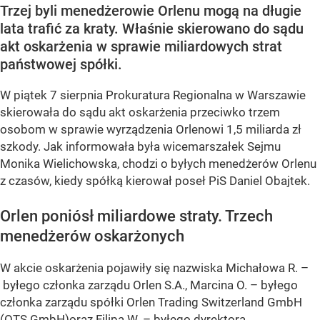
Trzej byli menedżerowie Orlenu mogą na długie
lata trafić za kraty. Właśnie skierowano do sądu
akt oskarżenia w sprawie miliardowych strat
państwowej spółki.
W piątek 7 sierpnia Prokuratura Regionalna w Warszawie
skierowała do sądu akt oskarżenia przeciwko trzem
osobom w sprawie wyrządzenia Orlenowi 1,5 miliarda zł
szkody. Jak informowała była wicemarszałek Sejmu
Monika Wielichowska, chodzi o byłych menedżerów Orlenu
z czasów, kiedy spółką kierował poseł PiS Daniel Obajtek.
Orlen poniósł miliardowe straty. Trzech
menedżerów oskarżonych
W akcie oskarżenia pojawiły się nazwiska Michałowa R. –
byłego członka zarządu Orlen S.A., Marcina O. – byłego
członka zarządu spółki Orlen Trading Switzerland GmbH
(OTS GmbH)oraz Filipa W. – byłego dyrektora