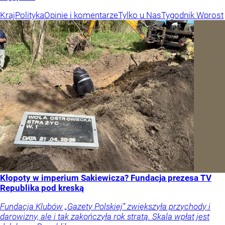
Kraj
Polityka
Opinie i komentarze
Tylko u Nas
Tygodnik Wprost
Kłopoty w imperium Sakiewicza? Fundacja prezesa TV
Republika pod kreską
Fundacja Klubów „Gazety Polskiej” zwiększyła przychody i
darowizny, ale i tak zakończyła rok stratą. Skala wpłat jest