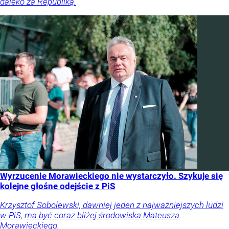
daleko za Republiką.
Wyrzucenie Morawieckiego nie wystarczyło. Szykuje się
kolejne głośne odejście z PiS
Krzysztof Sobolewski, dawniej jeden z najważniejszych ludzi
w PiS, ma być coraz bliżej środowiska Mateusza
Morawieckiego.