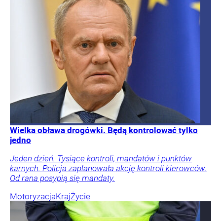
Wielka obława drogówki. Będą kontrolować tylko
jedno
Jeden dzień. Tysiące kontroli, mandatów i punktów
karnych. Policja zaplanowała akcję kontroli kierowców.
Od rana posypią się mandaty.
Motoryzacja
Kraj
Życie