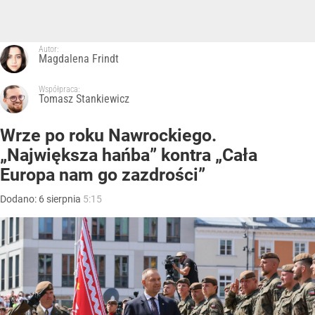
Autor:
Magdalena Frindt
Współpraca:
Tomasz Stankiewicz
Wrze po roku Nawrockiego.
„Największa hańba” kontra „Cała
Europa nam go zazdrości”
Dodano:
6
sierpnia
5:15