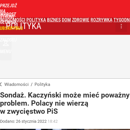
PRZEJDŹ
NA
WPROST
STRONĘ
WIADOMOŚCI
POLITYKA
BIZNES
DOM
ZDROWIE
ROZRYWKA
TYGODN
GŁÓWNĄ
POLITYKA
UBSKRYBUJ
ZALOGUJ
MENU
Wiadomości
/
Polityka
Sondaż. Kaczyński może mieć poważny
problem. Polacy nie wierzą
w zwycięstwo PiS
Dodano:
26
stycznia
2022
18:42