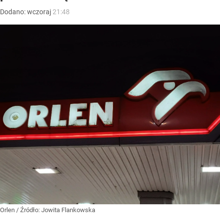
Dodano:
wczoraj
21:48
Orlen
/ Źródło:
Jowita Flankowska