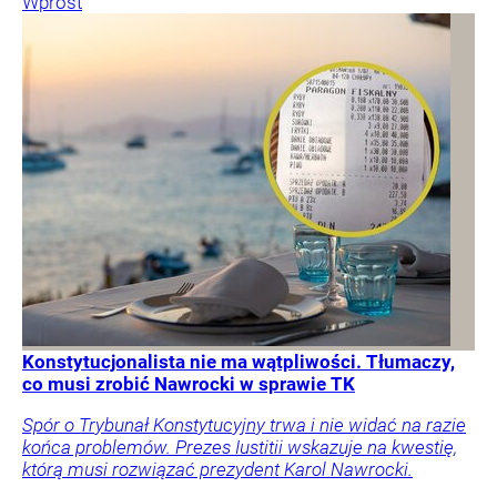
Wprost
Konstytucjonalista nie ma wątpliwości. Tłumaczy,
co musi zrobić Nawrocki w sprawie TK
Spór o Trybunał Konstytucyjny trwa i nie widać na razie
końca problemów. Prezes Iustitii wskazuje na kwestię,
którą musi rozwiązać prezydent Karol Nawrocki.