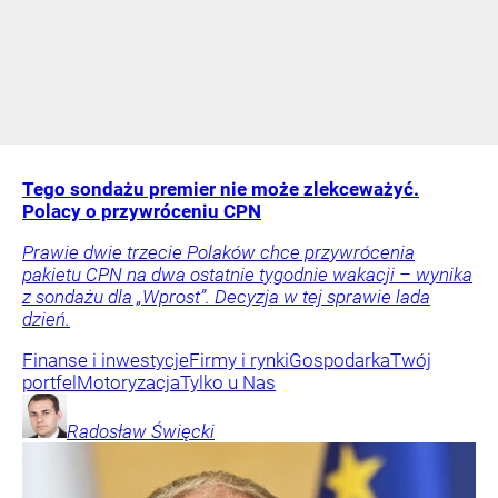
Tego sondażu premier nie może zlekceważyć.
Polacy o przywróceniu CPN
Prawie dwie trzecie Polaków chce przywrócenia
pakietu CPN na dwa ostatnie tygodnie wakacji – wynika
z sondażu dla „Wprost”. Decyzja w tej sprawie lada
dzień.
Finanse i inwestycje
Firmy i rynki
Gospodarka
Twój
portfel
Motoryzacja
Tylko u Nas
Radosław
Święcki