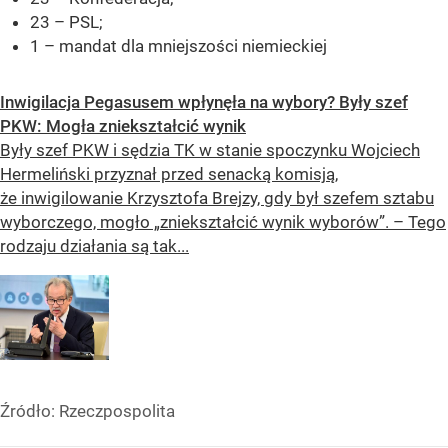
23 – PSL;
1 – mandat dla mniejszości niemieckiej
Inwigilacja Pegasusem wpłynęła na wybory? Były szef
PKW: Mogła zniekształcić wynik
Były szef PKW i sędzia TK w stanie spoczynku Wojciech
Hermeliński przyznał przed senacką komisją,
że inwigilowanie Krzysztofa Brejzy, gdy był szefem sztabu
wyborczego, mogło „zniekształcić wynik wyborów”. – Tego
rodzaju działania są tak...
Źródło:
Rzeczpospolita