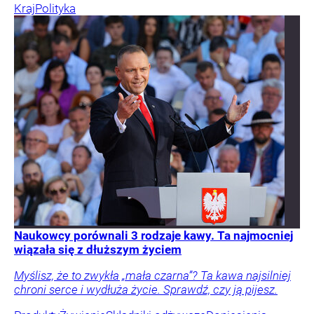
Kraj
Polityka
Naukowcy porównali 3 rodzaje kawy. Ta najmocniej
wiązała się z dłuższym życiem
Myślisz, że to zwykła „mała czarna”? Ta kawa najsilniej
chroni serce i wydłuża życie. Sprawdź, czy ją pijesz.