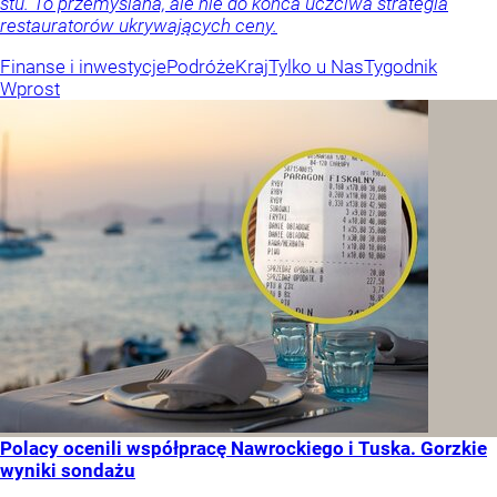
stu. To przemyślana, ale nie do końca uczciwa strategia
restauratorów ukrywających ceny.
Finanse i inwestycje
Podróże
Kraj
Tylko u Nas
Tygodnik
Wprost
Polacy ocenili współpracę Nawrockiego i Tuska. Gorzkie
wyniki sondażu