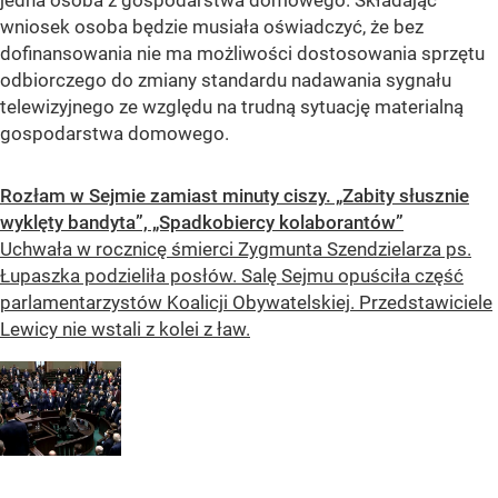
jedna osoba z gospodarstwa domowego. Składając
wniosek osoba będzie musiała oświadczyć, że bez
dofinansowania nie ma możliwości dostosowania sprzętu
odbiorczego do zmiany standardu nadawania sygnału
telewizyjnego ze względu na trudną sytuację materialną
gospodarstwa domowego.
Rozłam w Sejmie zamiast minuty ciszy. „Zabity słusznie
wyklęty bandyta”, „Spadkobiercy kolaborantów”
Uchwała w rocznicę śmierci Zygmunta Szendzielarza ps.
Łupaszka podzieliła posłów. Salę Sejmu opuściła część
parlamentarzystów Koalicji Obywatelskiej. Przedstawiciele
Lewicy nie wstali z kolei z ław.