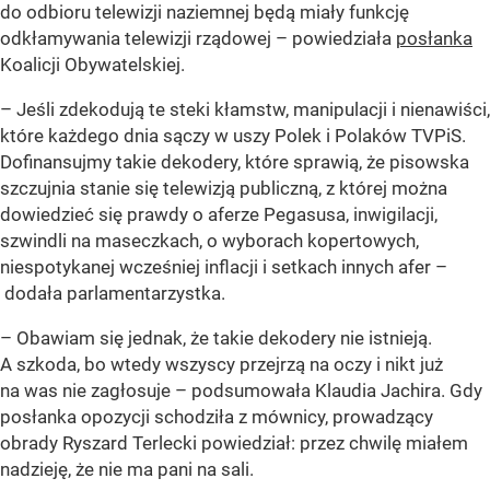
do odbioru telewizji naziemnej będą miały funkcję
odkłamywania telewizji rządowej – powiedziała
posłanka
Koalicji Obywatelskiej.
– Jeśli zdekodują te steki kłamstw, manipulacji i nienawiści,
które każdego dnia sączy w uszy Polek i Polaków TVPiS.
Dofinansujmy takie dekodery, które sprawią, że pisowska
szczujnia stanie się telewizją publiczną, z której można
dowiedzieć się prawdy o aferze Pegasusa, inwigilacji,
szwindli na maseczkach, o wyborach kopertowych,
niespotykanej wcześniej inflacji i setkach innych afer –
dodała parlamentarzystka.
– Obawiam się jednak, że takie dekodery nie istnieją.
A szkoda, bo wtedy wszyscy przejrzą na oczy i nikt już
na was nie zagłosuje – podsumowała Klaudia Jachira. Gdy
posłanka opozycji schodziła z mównicy, prowadzący
obrady Ryszard Terlecki powiedział: przez chwilę miałem
nadzieję, że nie ma pani na sali.