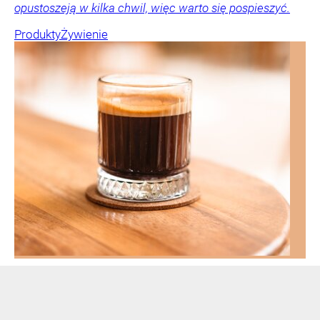
opustoszeją w kilka chwil, więc warto się pospieszyć.
Produkty
Żywienie