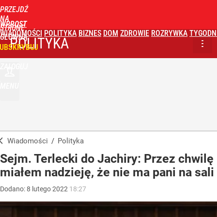
PRZEJDŹ
NA
WPROST
STRONĘ
WIADOMOŚCI
POLITYKA
BIZNES
DOM
ZDROWIE
ROZRYWKA
TYGODN
GŁÓWNĄ
POLITYKA
UBSKRYBUJ
ZALOGUJ
MENU
Wiadomości
/
Polityka
Sejm. Terlecki do Jachiry: Przez chwilę
miałem nadzieję, że nie ma pani na sali
Dodano:
8
lutego
2022
18:27