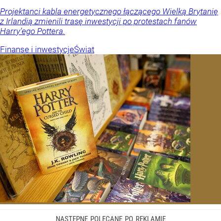
Projektanci kabla energetycznego łączącego Wielką Brytanię
z Irlandią zmienili trasę inwestycji po protestach fanów
Harry’ego Pottera.
Finanse i inwestycje
Świat