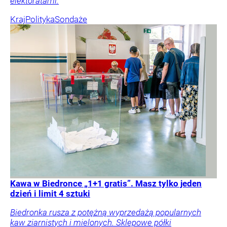
elektoratami.
Kraj
Polityka
Sondaże
Kawa w Biedronce „1+1 gratis”. Masz tylko jeden
dzień i limit 4 sztuki
Biedronka rusza z potężną wyprzedażą popularnych
kaw ziarnistych i mielonych. Sklepowe półki