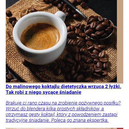
Do malinowego koktajlu dietetyczka wrzuca 2 łyżki.
Tak robi z niego sycące śniadanie
Brakuje ci rano czasu na zrobienie pożywnego posiłku?
Wrzuć do blendera kilka prostych składników, a
otrzymasz gęsty koktajl, który z powodzeniem zastąpi
tradycyjne śniadanie. Poleca go znana ekspertka.