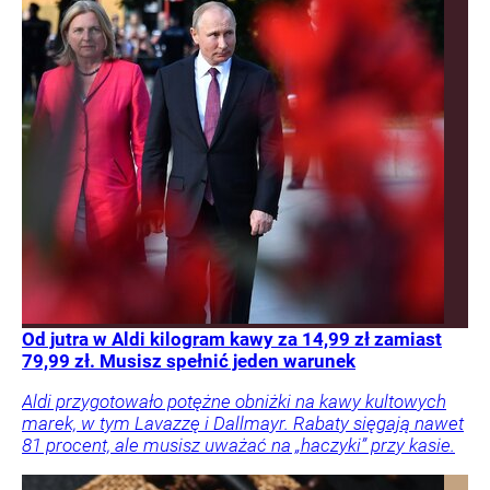
Od jutra w Aldi kilogram kawy za 14,99 zł zamiast
79,99 zł. Musisz spełnić jeden warunek
Aldi przygotowało potężne obniżki na kawy kultowych
marek, w tym Lavazzę i Dallmayr. Rabaty sięgają nawet
81 procent, ale musisz uważać na „haczyki” przy kasie.