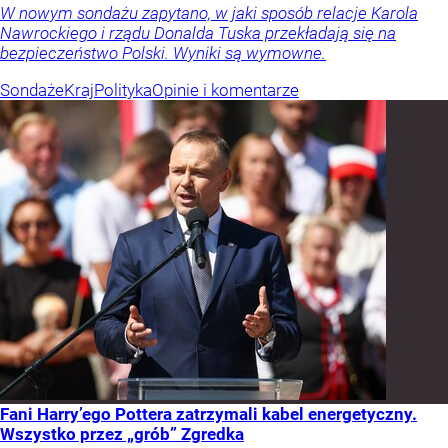
W nowym sondażu zapytano, w jaki sposób relacje Karola
Nawrockiego i rządu Donalda Tuska przekładają się na
bezpieczeństwo Polski. Wyniki są wymowne.
Sondaże
Kraj
Polityka
Opinie i komentarze
Fani Harry’ego Pottera zatrzymali kabel energetyczny.
Wszystko przez „grób” Zgredka