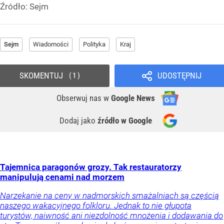
Źródło:
Sejm
Sejm
Wiadomości
Polityka
Kraj
SKOMENTUJ
UDOSTĘPNIJ
1
Obserwuj nas
w
Google News
Dodaj jako
źródło w Google
Tajemnica paragonów grozy. Tak restauratorzy
manipulują cenami nad morzem
Narzekanie na ceny w nadmorskich smażalniach są częścią
naszego wakacyjnego folkloru. Jednak to nie głupota
turystów, naiwność ani niezdolność mnożenia i dodawania do