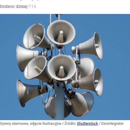
Dodano:
dzisiaj
7:14
Syreny alarmowe, zdjęcie ilustracyjne
/ Źródło:
Shutterstock
/
Desintegrator