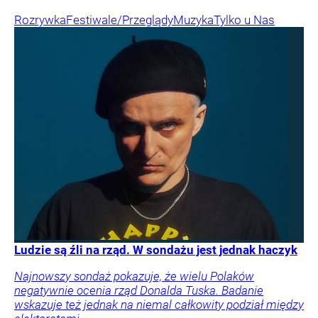
Rozrywka
Festiwale/Przeglądy
Muzyka
Tylko u Nas
Ludzie są źli na rząd. W sondażu jest jednak haczyk
Najnowszy sondaż pokazuje, że wielu Polaków
negatywnie ocenia rząd Donalda Tuska. Badanie
wskazuje też jednak na niemal całkowity podział między