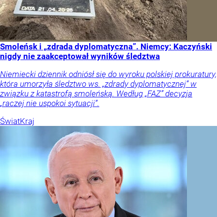
Smoleńsk i „zdrada dyplomatyczna”. Niemcy: Kaczyński
nigdy nie zaakceptował wyników śledztwa
Niemiecki dziennik odniósł się do wyroku polskiej prokuratury,
która umorzyła śledztwo ws. „zdrady dyplomatycznej” w
związku z katastrofą smoleńską. Według „FAZ” decyzja
„raczej nie uspokoi sytuacji”.
Świat
Kraj