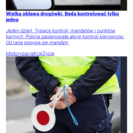
Wielka obława drogówki. Będą kontrolować tylko
jedno
Jeden dzień. Tysiące kontroli, mandatów i punktów
karnych. Policja zaplanowała akcję kontroli kierowców.
Od rana posypią się mandaty.
Motoryzacja
Kraj
Życie