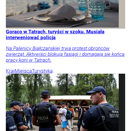
Gorąco w Tatrach, turyści w szoku. Musiała
interweniować policja
Na Palenicy Białczańskiej trwa protest obrońców
zwierząt. Aktywiści blokują fasiągi i domagają się końca
pracy koni w Tatrach.
Kraj
Miejsca
Turystyka