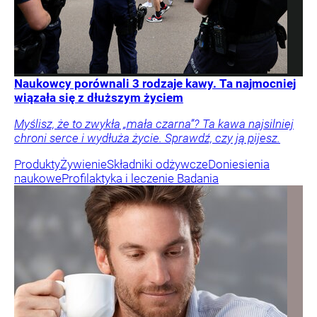
Naukowcy porównali 3 rodzaje kawy. Ta najmocniej
wiązała się z dłuższym życiem
Myślisz, że to zwykła „mała czarna”? Ta kawa najsilniej
chroni serce i wydłuża życie. Sprawdź, czy ją pijesz.
Produkty
Żywienie
Składniki odżywcze
Doniesienia
naukowe
Profilaktyka i leczenie
Badania