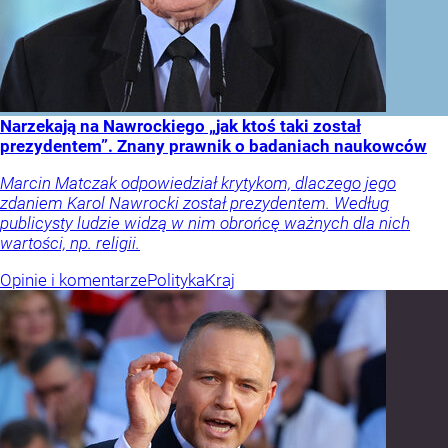
Narzekają na Nawrockiego „jak ktoś taki został
prezydentem”. Znany prawnik o badaniach naukowców
Marcin Matczak odpowiedział krytykom, dlaczego jego
zdaniem Karol Nawrocki został prezydentem. Według
publicysty ludzie widzą w nim obrońcę ważnych dla nich
wartości, np. religii.
Opinie i komentarze
Polityka
Kraj