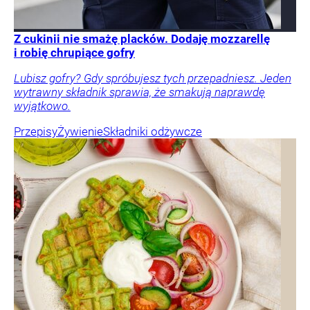
Z cukinii nie smażę placków. Dodaję mozzarellę
i robię chrupiące gofry
Lubisz gofry? Gdy spróbujesz tych przepadniesz. Jeden
wytrawny składnik sprawia, że smakują naprawdę
wyjątkowo.
Przepisy
Żywienie
Składniki odżywcze