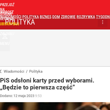
PRZEJDŹ
NA
WPROST
STRONĘ
WIADOMOŚCI
POLITYKA
BIZNES
DOM
ZDROWIE
ROZRYWKA
TYGODN
GŁÓWNĄ
POLITYKA
UBSKRYBUJ
ZALOGUJ
MENU
Wiadomości
/
Polityka
PiS odsłoni karty przed wyborami.
„Będzie to pierwsza część”
Dodano:
12
maja
2023
9:53