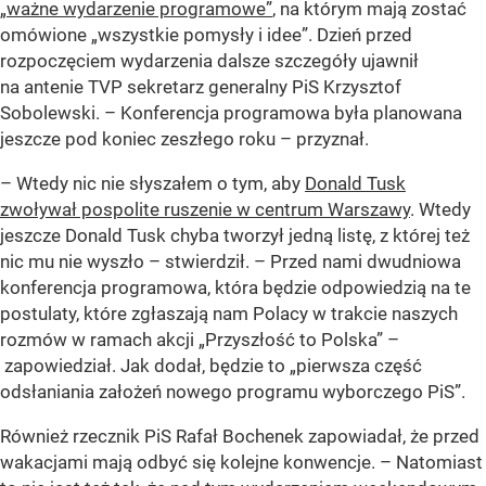
„ważne wydarzenie programowe”
, na którym mają zostać
omówione „wszystkie pomysły i idee”. Dzień przed
rozpoczęciem wydarzenia dalsze szczegóły ujawnił
na antenie TVP sekretarz generalny PiS Krzysztof
Sobolewski. – Konferencja programowa była planowana
jeszcze pod koniec zeszłego roku – przyznał.
– Wtedy nic nie słyszałem o tym, aby
Donald Tusk
zwoływał pospolite ruszenie w centrum Warszawy
. Wtedy
jeszcze Donald Tusk chyba tworzył jedną listę, z której też
nic mu nie wyszło – stwierdził. – Przed nami dwudniowa
konferencja programowa, która będzie odpowiedzią na te
postulaty, które zgłaszają nam Polacy w trakcie naszych
rozmów w ramach akcji „Przyszłość to Polska” –
zapowiedział. Jak dodał, będzie to „pierwsza część
odsłaniania założeń nowego programu wyborczego PiS”.
Również rzecznik PiS Rafał Bochenek zapowiadał, że przed
wakacjami mają odbyć się kolejne konwencje. – Natomiast