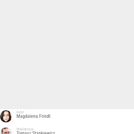
Autor:
Magdalena Frindt
Współpraca:
Tomasz Stankiewicz