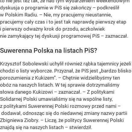
to nie jest też tak, że nad tym wydarzeniem weekendowym
dyskusja o programie w PiS się zakończy – podkreślił
w Polskim Radiu. – Nie, my pracujemy nieustannie,
pracujemy cały czas i to jest tak naprawdę pierwszy etap
i pierwszy odważny krok do przodu, aczkolwiek
nie zamykający tej dyskusji programowej PiS – zaznaczał.
Suwerenna Polska na listach PiS?
Krzysztof Sobolewski uchylił również rąbka tajemnicy jeżeli
chodzi o listy wyborcze. Przyznał, że PiS jest „bardzo blisko
porozumienia z Kukizem”. – Chętnie widzielibyśmy ten
obóz na naszych listach. W tej sprawie dotrzymaliśmy
słowa danego Kukizowi – zaznaczał. – Z politykami
Solidarnej Polski umawialiśmy się na wspólne listy,
z politykami Suwerennej Polski rozmowy przed nami –
dodawał, odnosząc się do niedawnej zmiany nazwy partii
Zbigniewa Ziobry. – Liczę, że politycy Suwerennej Polski
znajdą się na naszych listach – stwierdził.