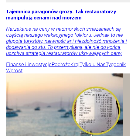
Tajemnica paragonów grozy. Tak restauratorzy
manipulują cenami nad morzem
Narzekanie na ceny w nadmorskich smażalniach są
częścią naszego wakacyjnego folkloru. Jednak to nie
głupota turystów, naiwność ani niezdolność mnożenia i
dodawania do stu. To przemyślana, ale nie do końca
uczciwa strategia restauratorów ukrywających ceny.
Finanse i inwestycje
Podróże
Kraj
Tylko u Nas
Tygodnik
Wprost