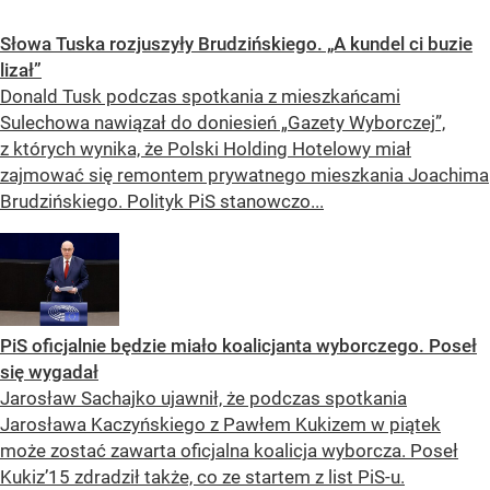
Słowa Tuska rozjuszyły Brudzińskiego. „A kundel ci buzie
lizał”
Donald Tusk podczas spotkania z mieszkańcami
Sulechowa nawiązał do doniesień „Gazety Wyborczej”,
z których wynika, że Polski Holding Hotelowy miał
zajmować się remontem prywatnego mieszkania Joachima
Brudzińskiego. Polityk PiS stanowczo...
PiS oficjalnie będzie miało koalicjanta wyborczego. Poseł
się wygadał
Jarosław Sachajko ujawnił, że podczas spotkania
Jarosława Kaczyńskiego z Pawłem Kukizem w piątek
może zostać zawarta oficjalna koalicja wyborcza. Poseł
Kukiz’15 zdradził także, co ze startem z list PiS-u.