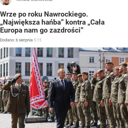
Wrze po roku Nawrockiego.
„Największa hańba” kontra „Cała
Europa nam go zazdrości”
Dodano:
6
sierpnia
5:15