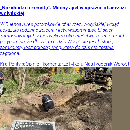
„Nie chodzi o zemstę”. Mocny apel w sprawie ofiar rzezi
wołyńskiej
W Buenos Aires potomkowie ofiar rzezi wołyńskiej wciąż
pokazują rodzinne zdjęcia i listy, wspominając bliskich
zamordowanych z niezwykłym okrucieństwem. Ich dramat
przypomina, że dla wielu rodzin Wołyń nie jest historią
zamkniętą, lecz bolesną raną, która do dziś nie została
zagojona.
Kraj
Polityka
Opinie i komentarze
Tylko u Nas
Tygodnik Wprost