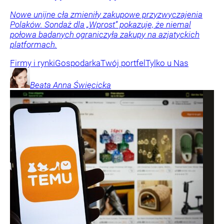
Nowe unijne cła zmieniły zakupowe przyzwyczajenia
Polaków. Sondaż dla „Wprost” pokazuje, że niemal
połowa badanych ograniczyła zakupy na azjatyckich
platformach.
Firmy i rynki
Gospodarka
Twój portfel
Tylko u Nas
Beata Anna
Święcicka