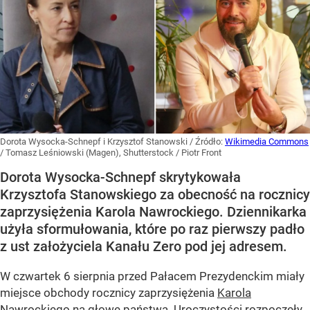
Dorota Wysocka-Schnepf i Krzysztof Stanowski
/ Źródło:
Wikimedia Commons
/
Tomasz Leśniowski (Magen), Shutterstock / Piotr Front
Dorota Wysocka-Schnepf skrytykowała
Krzysztofa Stanowskiego za obecność na rocznicy
zaprzysiężenia Karola Nawrockiego. Dziennikarka
użyła sformułowania, które po raz pierwszy padło
z ust założyciela Kanału Zero pod jej adresem.
W czwartek 6 sierpnia przed Pałacem Prezydenckim miały
miejsce obchody rocznicy zaprzysiężenia
Karola
Nawrockiego
na głowę państwa. Uroczystości rozpoczęły