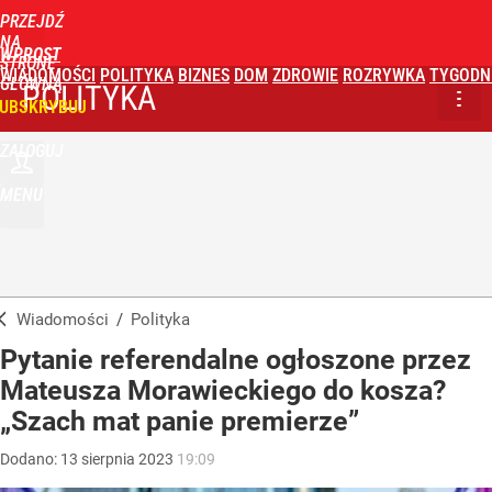
PRZEJDŹ
NA
WPROST
STRONĘ
WIADOMOŚCI
POLITYKA
BIZNES
DOM
ZDROWIE
ROZRYWKA
TYGODN
GŁÓWNĄ
POLITYKA
UBSKRYBUJ
ZALOGUJ
MENU
Wiadomości
/
Polityka
Pytanie referendalne ogłoszone przez
Mateusza Morawieckiego do kosza?
„Szach mat panie premierze”
Dodano:
13
sierpnia
2023
19:09