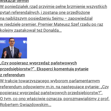
wskazał termin
W poniedziałek rząd przyjmie pełne brzmienie wszystkich
pytań referendalnych, i zostaną one przedłożone
na najbliższym posiedzeniu Sejmu – zapowiedział
w niedzielę premier. Premier Mateusz Szef rządu po raz
kolejny zaatakował też Donalda...
„Czy popierasz wyprzedaż państwowych
przedsiębiorstw?”. Eksperci komentują pytanie
z referendum
W trakcie towarzyszącego wyborom parlamentarnym
referendum odpowiemy m.in. na następujące pytanie: „Czy
popierasz wyprzedaż państwowych przedsiębiorstw?”.
O tym, co ono właściwie oznacza, porozmawialiśmy z prof.
Robertem Gwiazdowskim...