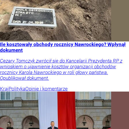
Ile kosztowały obchody rocznicy Nawrockiego? Wpłynął
dokument
Cezary Tomczyk zwrócił się do Kancelarii Prezydenta RP z
wnioskiem o ujawnienie kosztów organizacji obchodów
rocznicy Karola Nawrockiego w roli głowy państwa.
Opublikował dokument.
Kraj
Polityka
Opinie i komentarze