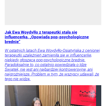
Jak Ewa Woydyłło z terapeutki stała się
influencerką. „Opowiada pop-psychologiczne
brednie”
W ostatnich latach Ewa Woydyłło-Osiatyńska z cenionej
terapeutki uzależnień zamieniła się w influencerkę,
niekiedy głoszącą pop-psychologiczne brednie.
Paradoksalnie to, co ostatnio powiedziała o Idze
Świątek, nie jest ani najbardziej kontrowersyjne, ani
najgroźniejsze. Problem w tym, że wszyscy udawali, że
tego nie widzą.