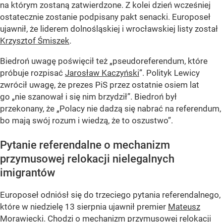
na którym zostaną zatwierdzone. Z kolei dzień wcześniej
ostatecznie zostanie podpisany pakt senacki. Europoseł
ujawnił, że liderem dolnośląskiej i wrocławskiej listy został
Krzysztof Śmiszek
.
Biedroń uwagę poświęcił też „pseudoreferendum, które
próbuje rozpisać
Jarosław Kaczyński
”. Polityk Lewicy
zwrócił uwagę, że prezes PiS przez ostatnie osiem lat
go „nie szanował i się nim brzydził”. Biedroń był
przekonany, że „Polacy nie dadzą się nabrać na referendum,
bo mają swój rozum i wiedzą, że to oszustwo”.
Pytanie referendalne o mechanizm
przymusowej relokacji nielegalnych
imigrantów
Europoseł odniósł się do trzeciego pytania referendalnego,
które w niedzielę 13 sierpnia ujawnił premier
Mateusz
Morawiecki
. Chodzi o mechanizm przymusowej relokacji