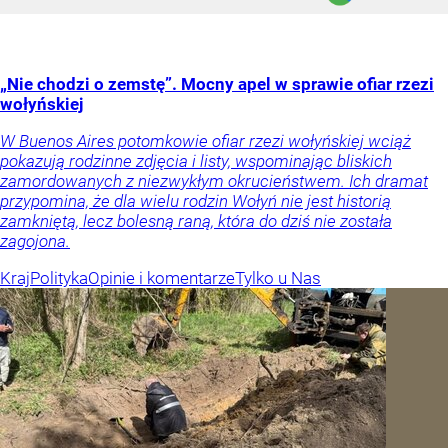
„Nie chodzi o zemstę”. Mocny apel w sprawie ofiar rzezi
wołyńskiej
W Buenos Aires potomkowie ofiar rzezi wołyńskiej wciąż
pokazują rodzinne zdjęcia i listy, wspominając bliskich
zamordowanych z niezwykłym okrucieństwem. Ich dramat
przypomina, że dla wielu rodzin Wołyń nie jest historią
zamkniętą, lecz bolesną raną, która do dziś nie została
zagojona.
Kraj
Polityka
Opinie i komentarze
Tylko u Nas