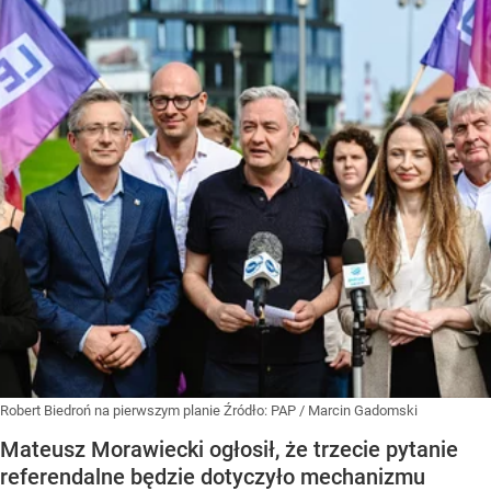
Robert Biedroń na pierwszym planie
Źródło:
PAP
/
Marcin Gadomski
Mateusz Morawiecki ogłosił, że trzecie pytanie
referendalne będzie dotyczyło mechanizmu