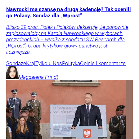
Nawrocki ma szansę na drugą kadencję? Tak ocenili
go Polacy. Sondaż dla „Wprost”
Blisko 39 proc. Polek i Polaków deklaruje, że ponownie
zagłosowałoby na Karola Nawrockiego w wyborach
prezydenckich – wynika z sondażu SW Research dla
„Wprost”. Grupa krytyków głowy państwa jest
liczniejsza.
Sondaże
Kraj
Tylko u Nas
Polityka
Opinie i komentarze
Magdalena
Frindt