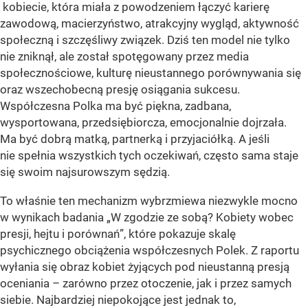
kobiecie, która miała z powodzeniem łączyć karierę
zawodową, macierzyństwo, atrakcyjny wygląd, aktywność
społeczną i szczęśliwy związek. Dziś ten model nie tylko
nie zniknął, ale został spotęgowany przez media
społecznościowe, kulturę nieustannego porównywania się
oraz wszechobecną presję osiągania sukcesu.
Współczesna Polka ma być piękna, zadbana,
wysportowana, przedsiębiorcza, emocjonalnie dojrzała.
Ma być dobrą matką, partnerką i przyjaciółką. A jeśli
nie spełnia wszystkich tych oczekiwań, często sama staje
się swoim najsurowszym sędzią.
To właśnie ten mechanizm wybrzmiewa niezwykle mocno
w wynikach badania „W zgodzie ze sobą? Kobiety wobec
presji, hejtu i porównań”, które pokazuje skalę
psychicznego obciążenia współczesnych Polek. Z raportu
wyłania się obraz kobiet żyjących pod nieustanną presją
oceniania – zarówno przez otoczenie, jak i przez samych
siebie. Najbardziej niepokojące jest jednak to,