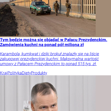
Tym będzie można się objadać w Pałacu Prezydenckim.
Zamówienia kuchni na ponad pół miliona zł
Karambola, kumkwat i dziki brokuł znalazły się na liście
zakupowej prezydenckiej kuchni. Maksymalna wartość
umowy z Pałacem Prezydenckim to ponad 515 tys. zł.
Kraj
Polityka
Diety
Produkty