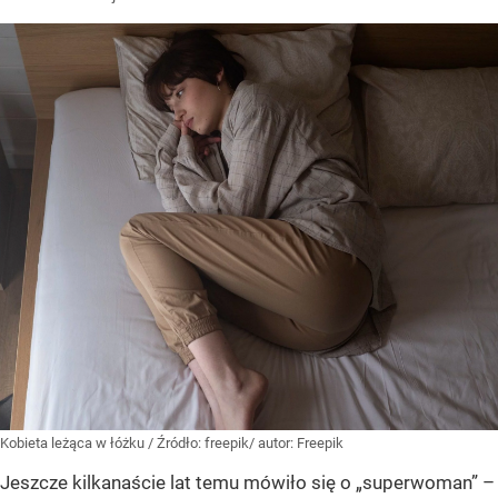
Kobieta leżąca w łóżku
/ Źródło:
freepik/ autor: Freepik
Jeszcze kilkanaście lat temu mówiło się o „superwoman” –