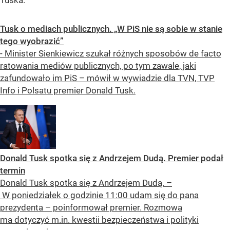
Tuska.
Tusk o mediach publicznych. „W PiS nie są sobie w stanie
tego wyobrazić”
- Minister Sienkiewicz szukał różnych sposobów de facto
ratowania mediów publicznych, po tym zawale, jaki
zafundowało im PiS – mówił w wywiadzie dla TVN, TVP
Info i Polsatu premier Donald Tusk.
Donald Tusk spotka się z Andrzejem Dudą. Premier podał
termin
Donald Tusk spotka się z Andrzejem Dudą. –
W poniedziałek o godzinie 11:00 udam się do pana
prezydenta – poinformował premier. Rozmowa
ma dotyczyć m.in. kwestii bezpieczeństwa i polityki