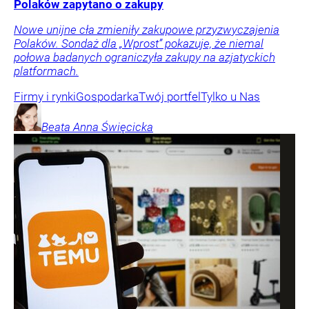
Polaków zapytano o zakupy
Nowe unijne cła zmieniły zakupowe przyzwyczajenia
Polaków. Sondaż dla „Wprost” pokazuje, że niemal
połowa badanych ograniczyła zakupy na azjatyckich
platformach.
Firmy i rynki
Gospodarka
Twój portfel
Tylko u Nas
Beata Anna
Święcicka