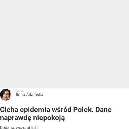
Autor:
Ilona Adamska
Cicha epidemia wśród Polek. Dane
naprawdę niepokoją
Dodano:
wczoraj
6:44