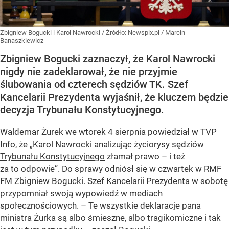
Zbigniew Bogucki i Karol Nawrocki
/ Źródło:
Newspix.pl
/
Marcin
Banaszkiewicz
Zbigniew Bogucki zaznaczył, że Karol Nawrocki
nigdy nie zadeklarował, że nie przyjmie
ślubowania od czterech sędziów TK. Szef
Kancelarii Prezydenta wyjaśnił, że kluczem będzie
decyzja Trybunału Konstytucyjnego.
Waldemar Żurek we wtorek 4 sierpnia powiedział w TVP
Info, że „Karol Nawrocki analizując życiorysy sędziów
Trybunału Konstytucyjnego
złamał prawo – i też
za to odpowie”. Do sprawy odniósł się w czwartek w RMF
FM Zbigniew Bogucki. Szef Kancelarii Prezydenta w sobotę
przypomniał swoją wypowiedź w mediach
społecznościowych. – Te wszystkie deklaracje pana
ministra Żurka są albo śmieszne, albo tragikomiczne i tak