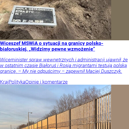
Wiceszef MSWiA o sytuacji na granicy polsko-
białoruskiej. „Widzimy pewne wzmożenie”
Wiceminister spraw wewnętrznych i administracji ujawnił, że
w ostatnim czasie Białoruś i Rosja migrantami testują polską
granicę. – My nie odpuścimy – zapewnił Maciej Duszczyk.
Kraj
Polityka
Opinie i komentarze