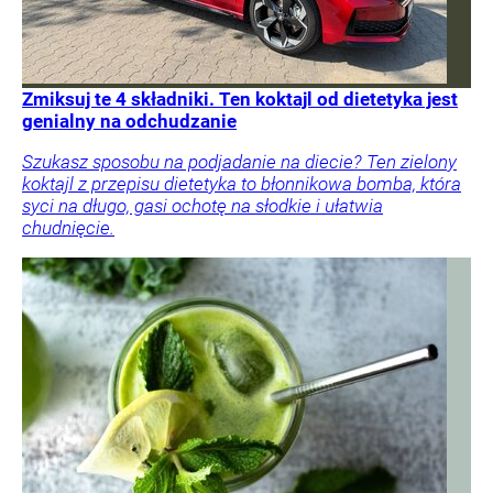
Zmiksuj te 4 składniki. Ten koktajl od dietetyka jest
genialny na odchudzanie
Szukasz sposobu na podjadanie na diecie? Ten zielony
koktajl z przepisu dietetyka to błonnikowa bomba, która
syci na długo, gasi ochotę na słodkie i ułatwia
chudnięcie.