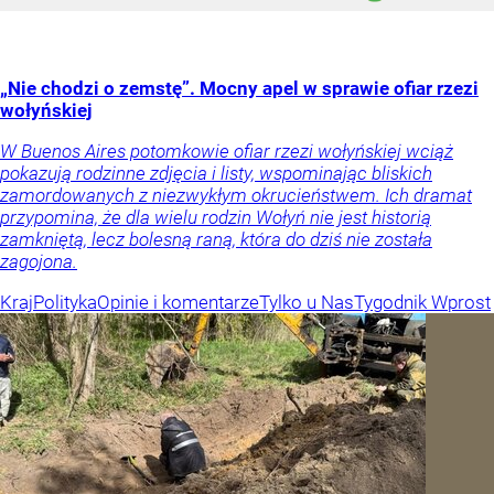
„Nie chodzi o zemstę”. Mocny apel w sprawie ofiar rzezi
wołyńskiej
W Buenos Aires potomkowie ofiar rzezi wołyńskiej wciąż
pokazują rodzinne zdjęcia i listy, wspominając bliskich
zamordowanych z niezwykłym okrucieństwem. Ich dramat
przypomina, że dla wielu rodzin Wołyń nie jest historią
zamkniętą, lecz bolesną raną, która do dziś nie została
zagojona.
Kraj
Polityka
Opinie i komentarze
Tylko u Nas
Tygodnik Wprost