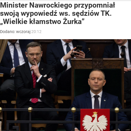
Minister Nawrockiego przypomniał
swoją wypowiedź ws. sędziów TK.
„Wielkie kłamstwo Żurka”
Dodano:
wczoraj
20:12