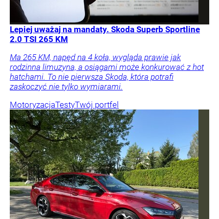
Lepiej uważaj na mandaty. Skoda Superb Sportline
2.0 TSI 265 KM
Ma 265 KM, napęd na 4 koła, wygląda prawie jak
rodzinna limuzyna, a osiągami może konkurować z hot
hatchami. To nie pierwsza Skoda, która potrafi
zaskoczyć nie tylko wymiarami.
Motoryzacja
Testy
Twój portfel