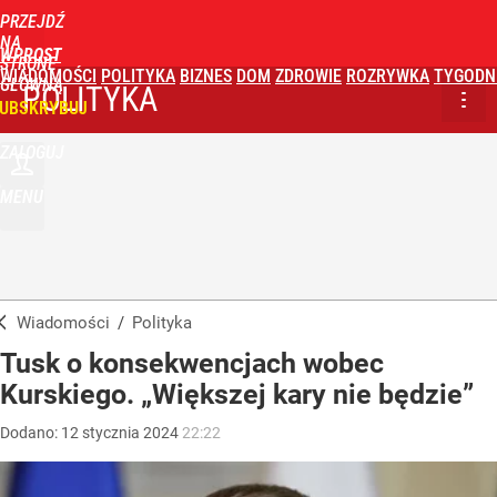
PRZEJDŹ
NA
WPROST
STRONĘ
WIADOMOŚCI
POLITYKA
BIZNES
DOM
ZDROWIE
ROZRYWKA
TYGODN
GŁÓWNĄ
POLITYKA
UBSKRYBUJ
ZALOGUJ
MENU
Wiadomości
/
Polityka
Tusk o konsekwencjach wobec
Kurskiego. „Większej kary nie będzie”
Dodano:
12
stycznia
2024
22:22