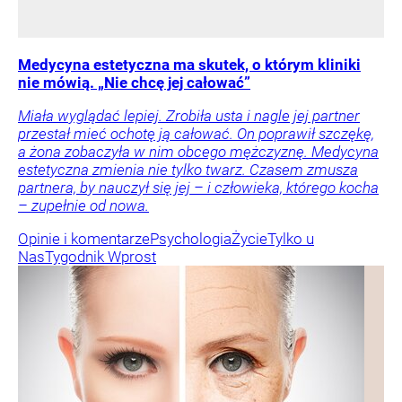
Medycyna estetyczna ma skutek, o którym kliniki
nie mówią. „Nie chcę jej całować”
Miała wyglądać lepiej. Zrobiła usta i nagle jej partner
przestał mieć ochotę ją całować. On poprawił szczękę,
a żona zobaczyła w nim obcego mężczyznę. Medycyna
estetyczna zmienia nie tylko twarz. Czasem zmusza
partnera, by nauczył się jej – i człowieka, którego kocha
– zupełnie od nowa.
Opinie i komentarze
Psychologia
Życie
Tylko u
Nas
Tygodnik Wprost