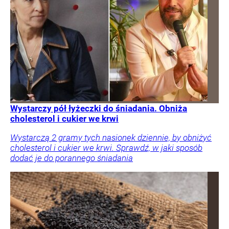
Wystarczy pół łyżeczki do śniadania. Obniża
cholesterol i cukier we krwi
Wystarczą 2 gramy tych nasionek dziennie, by obniżyć
cholesterol i cukier we krwi. Sprawdź, w jaki sposób
dodać je do porannego śniadania