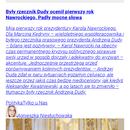
Były rzecznik Dudy ocenił pierwszy rok
Nawrockiego. Padły mocne słowa
Mija pierwszy rok prezydentury Karola Nawrockiego.
Dla Marcina Kędryny – wieloletniego współpracownika i
byłego rzecznika prasowego prezydenta Andrzeja Dudy
– bilans jest pozytywny: – Karol Nawrocki na obecny
czas permanentnego kryzysu politycznego sprawuje
swój urząd w sposób dojrzały i adekwatny do wyzwań –
akcentuje. Jednocześnie przestrzega przed
porównywaniem kolejnych prezydentów. – Andrzej
Duda zdał w paru sytuacjach egzamin celująco, ale
jeszcze przez jakiś czas będzie niedoceniony, jak kiedyś
Aleksander Kwaśniewski, a po latach się to zmieniło –
tłumaczy były rzecznik Andrzeja Dudy.
Polityka
Tylko u Nas
Agnieszka
Niesłuchowska