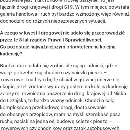
budowane jest m.in. rondo w Nowej Sarzynie. To jest
łącznik drogi krajowej i drogi S19. W tym miejscu powstała
galeria handlowa i ruch był bardzo wzmożony, więc również
dochodziło do różnych niebezpiecznych sytuacji.
A czego w kwestii drogowej nie udało się przeprowadzić
przez te 8 lat rządów Prawa i Sprawiedliwości.
Co pozostaje najważniejszym priorytetem na kolejną
kadencję?
Bardzo dużo udało się zrobić, ale są np. odcinki, gdzie
wciąż potrzebne są chodniki czy ścieżki pieszo –
rowerowe. I nad tym będę chciał w głównej mierze się
skupić, jeżeli zostanę wybrany posłem na kolejną kadencję.
Zależy mi również na poszerzeniu drogi krajowej od Niska
do Leżajska, to bardzo ważny odcinek. Chodzi o całą
kompleksową przebudowę drogi, dostosowanie
do obecnych przepisów, mam na myśli szerokość pasa
ruchu, nacisk na jedną oś, budowę ścieżek pieszo –
rowerowych czy chodników oraz zatok autobusowych.