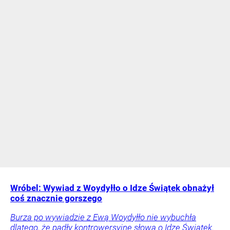
Wróbel: Wywiad z Woydyłło o Idze Świątek obnażył
coś znacznie gorszego
Burza po wywiadzie z Ewą Woydyłło nie wybuchła
dlatego, że padły kontrowersyjne słowa o Idze Świątek.