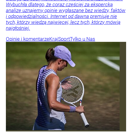
Wybuchła dlatego, że coraz częściej za ekspercką
analizę uznajemy opinie wygłaszane bez wiedzy, faktów
i odpowiedzialności. Internet od dawna premiuje nie
tych, którzy wiedzą najwięcej, lecz tych, którzy mówią
najgłośniej.
Opinie i komentarze
Kraj
Sport
Tylko u Nas