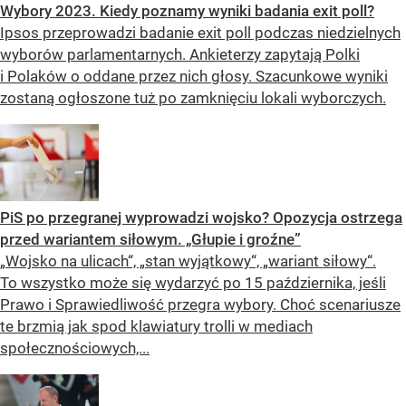
Wybory 2023. Kiedy poznamy wyniki badania exit poll?
Ipsos przeprowadzi badanie exit poll podczas niedzielnych
wyborów parlamentarnych. Ankieterzy zapytają Polki
i Polaków o oddane przez nich głosy. Szacunkowe wyniki
zostaną ogłoszone tuż po zamknięciu lokali wyborczych.
PiS po przegranej wyprowadzi wojsko? Opozycja ostrzega
przed wariantem siłowym. „Głupie i groźne”
„Wojsko na ulicach“, „stan wyjątkowy“, „wariant siłowy“.
To wszystko może się wydarzyć po 15 października, jeśli
Prawo i Sprawiedliwość przegra wybory. Choć scenariusze
te brzmią jak spod klawiatury trolli w mediach
społecznościowych,...