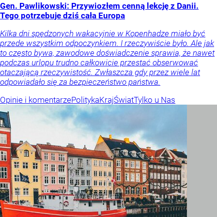
Gen. Pawlikowski: Przywiozłem cenną lekcję z Danii.
Tego potrzebuje dziś cała Europa
Kilka dni spędzonych wakacyjnie w Kopenhadze miało być
przede wszystkim odpoczynkiem. I rzeczywiście było. Ale jak
to często bywa, zawodowe doświadczenie sprawia, że nawet
podczas urlopu trudno całkowicie przestać obserwować
otaczającą rzeczywistość. Zwłaszcza gdy przez wiele lat
odpowiadało się za bezpieczeństwo państwa.
Opinie i komentarze
Polityka
Kraj
Świat
Tylko u Nas