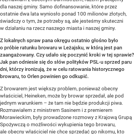
dla naszej gminy. Samo dofinansowanie, które przez
ostatnie dwa lata wyniosło ponad 100 milionów złotych,
świadczy o tym, że potrzeby są, ale jesteśmy skuteczni
w działaniu na rzecz naszego miasta i naszej gminy.
Z lokalnych spraw pana okręgu ostatnio głośno było
o próbie ratunku browaru w Leżajsku, w którą jest pan
zaangażowany. Czy udało się poczynić kroki w tej sprawie?
Jak pan odniesie się do słów polityków PSL-u sprzed paru
dni, którzy ironizują, że w celu ratowania historycznego
browaru, to Orlen powinien go odkupić.
Z browarem jest większy problem, ponieważ obecny
właściciel, Heineken, może by browar sprzedał, ale pod
jednym warunkiem – że tam nie będzie produkcji piwa.
Rozmawiałem z ministrem Sasinem i z premierem
Morawieckim, były prowadzone rozmowy z Krajową Grupą
Spożywczą o możliwości wykupienia tego browaru,
ale obecny właściciel nie chce sprzedać go nikomu, kto