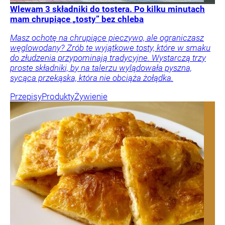
Wlewam 3 składniki do tostera. Po kilku minutach
mam chrupiące „tosty” bez chleba
Masz ochotę na chrupiące pieczywo, ale ograniczasz
węglowodany? Zrób te wyjątkowe tosty, które w smaku
do złudzenia przypominają tradycyjne. Wystarczą trzy
proste składniki, by na talerzu wylądowała pyszna,
sycąca przekąska, która nie obciąża żołądka.
Przepisy
Produkty
Żywienie