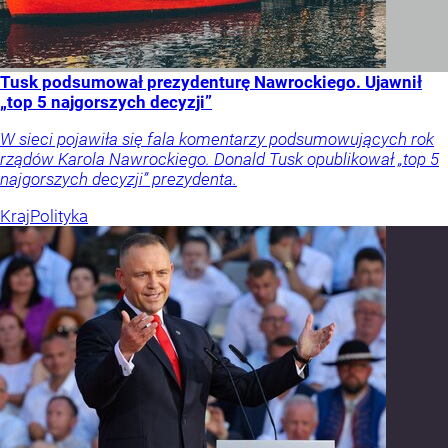
Tusk podsumował prezydenturę Nawrockiego. Ujawnił
„top 5 najgorszych decyzji”
W sieci pojawiła się fala komentarzy podsumowujących rok
rządów Karola Nawrockiego. Donald Tusk opublikował „top 5
najgorszych decyzji” prezydenta.
Kraj
Polityka