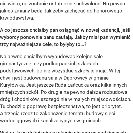
nie wiem, co zostanie ostatecznie uchwalone. Na pewno
jakieś zmiany będą, tak żeby zachęcać do honorowego
krwiodawstwa.
A co jeszcze chciałby pan osiągnąć w nowej kadencji, jeśli
wyborcy ponownie panu zaufają. Jakby miał pan wymienić
trzy najważniejsze cele, to byłyby to…?
Na pewno chciałbym wybudować kolejne sale
gimnastyczne przy podkarpackich szkołach
podstawowych, bo nie wszystkie szkoły je mają. W tej
chwili jest budowana sala w Dąbrowicy w gminie
Kuryłówka. Jest jeszcze Ruda Łańcucka oraz kilka innych
mniejszych szkół. Po drugie na pewno dalsza rozbudowa
dróg i chodników, szczególnie w małych miejscowościach.
Tu chodzi o poprawę bezpieczeństwa, to jest priorytet.
A trzecia rzecz to zakończenie tematu budowy sieci
wodociągowych i kanalizacyjnych w gminach.
Widzę, że w dużej mierze skupia się pan na codziennych