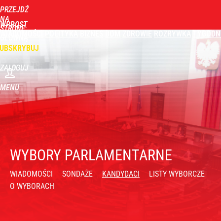
PRZEJDŹ
NA
WPROST
STRONĘ
WIADOMOŚCI
POLITYKA
BIZNES
DOM
ZDROWIE
ROZRYWKA
TYGODN
GŁÓWNĄ
UBSKRYBUJ
ZALOGUJ
MENU
WYBORY PARLAMENTARNE
WIADOMOŚCI
SONDAŻE
KANDYDACI
LISTY WYBORCZE
O WYBORACH