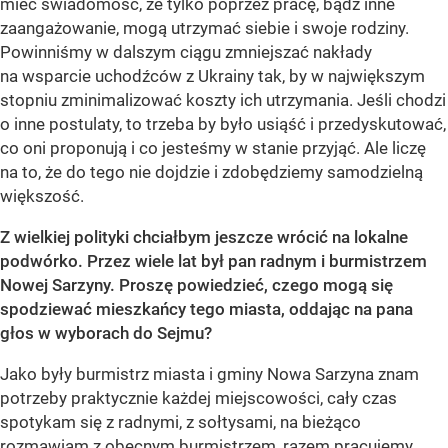
mieć świadomość, że tylko poprzez pracę, bądź inne
zaangażowanie, mogą utrzymać siebie i swoje rodziny.
Powinniśmy w dalszym ciągu zmniejszać nakłady
na wsparcie uchodźców z Ukrainy tak, by w największym
stopniu zminimalizować koszty ich utrzymania. Jeśli chodzi
o inne postulaty, to trzeba by było usiąść i przedyskutować,
co oni proponują i co jesteśmy w stanie przyjąć. Ale liczę
na to, że do tego nie dojdzie i zdobędziemy samodzielną
większość.
Z wielkiej polityki chciałbym jeszcze wrócić na lokalne
podwórko. Przez wiele lat był pan radnym i burmistrzem
Nowej Sarzyny. Proszę powiedzieć, czego mogą się
spodziewać mieszkańcy tego miasta, oddając na pana
głos w wyborach do Sejmu?
Jako były burmistrz miasta i gminy Nowa Sarzyna znam
potrzeby praktycznie każdej miejscowości, cały czas
spotykam się z radnymi, z sołtysami, na bieżąco
rozmawiam z obecnym burmistrzem, razem pracujemy