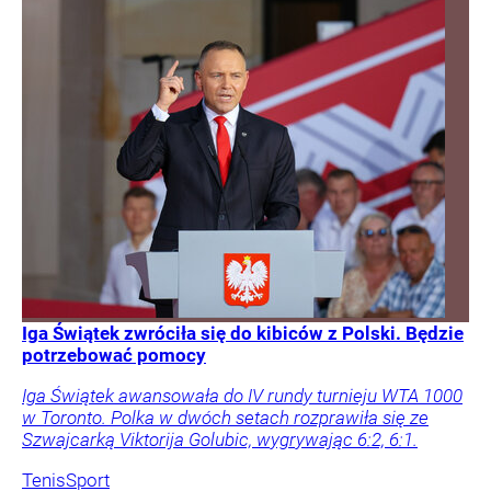
Iga Świątek zwróciła się do kibiców z Polski. Będzie
potrzebować pomocy
Iga Świątek awansowała do IV rundy turnieju WTA 1000
w Toronto. Polka w dwóch setach rozprawiła się ze
Szwajcarką Viktorija Golubic, wygrywając 6:2, 6:1.
Tenis
Sport