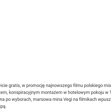
icie gratis, w promocję najnowszego filmu polskiego mist
em, konspiracyjnym montażem w hotelowym pokoju w Tok
y na po wyborach, marsowa mina Vegi na filmikach wpusz
cpą.