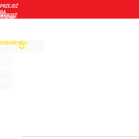
PRZEJDŹ
Udostępnij
0
Skomentuj
NA
WPROST
STRONĘ
GŁÓWNĄ
WIADOMOŚCI
POLITYKA
BIZNES
DOM
ZDROWIE
ROZRYWKA
TYGOD
SUBSKRYBUJ
ZALOGUJ
SZUKAJ
MENU