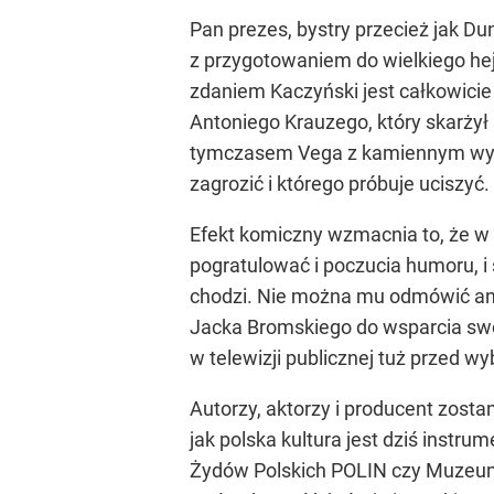
Pan prezes, bystry przecież jak D
z przygotowaniem do wielkiego hejt
zdaniem Kaczyński jest całkowici
Antoniego Krauzego, który skarżył 
tymczasem Vega z kamiennym wyraze
zagrozić i którego próbuje uciszyć
Efekt komiczny wzmacnia to, że w
pogratulować i poczucia humoru, i 
chodzi. Nie można mu odmówić ani 
Jacka Bromskiego do wsparcia swo
w telewizji publicznej tuż przed w
Autorzy, aktorzy i producent zosta
jak polska kultura jest dziś instr
Żydów Polskich POLIN czy Muzeum N