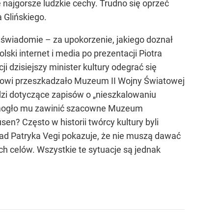
najgorsze ludzkie cechy. Trudno się oprzeć
a Glińskiego.
ieświadomie – za upokorzenie, jakiego doznał
lski internet i media po prezentacji Piotra
 dzisiejszy minister kultury odegrać się
PiS-owi przeszkadzało Muzeum II Wojny Światowej
dzi dotyczące zapisów o „nieszkalowaniu
co mogło mu zawinić szacowne Muzeum
n? Często w historii twórcy kultury byli
kład Patryka Vegi pokazuje, że nie muszą dawać
ch celów. Wszystkie te sytuacje są jednak