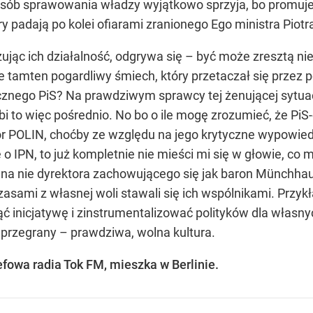
sób sprawowania władzy wyjątkowo sprzyja, bo promuje 
ry padają po kolei ofiarami zranionego Ego ministra Piotr
zując ich działalność, odgrywa się – być może zresztą n
e tamten pogardliwy śmiech, który przetaczał się przez po
cznego PiS? Na prawdziwym sprawcy tej żenującej sytuacji
Robi to więc pośrednio. No bo o ile mogę zrozumieć, że 
ktor POLIN, choćby ze względu na jego krytyczne wypowie
 o IPN, to już kompletnie nie mieści mi się w głowie, 
a nie dyrektora zachowującego się jak baron Münchhause
zasami z własnej woli stawali się ich wspólnikami. Przy
ąć inicjatywę i zinstrumentalizować polityków dla własny
 przegrany – prawdziwa, wolna kultura.
efowa radia Tok FM, mieszka w Berlinie.