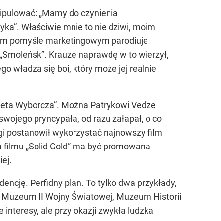
anipulować: „Mamy do czynienia
tyka”. Właściwie mnie to nie dziwi, moim
woim pomyśle marketingowym parodiuje
u „Smoleńsk”. Krauze naprawdę w to wierzył,
 władza się boi, który może jej realnie
azeta Wyborcza”. Można Patrykowi Vedze
 swojego pryncypała, od razu załapał, o co
gi postanowił wykorzystać najnowszy film
a filmu „Solid Gold” ma być promowana
ej.
dencję. Perfidny plan. To tylko dwa przykłady,
też Muzeum II Wojny Światowej, Muzeum Historii
nteresy, ale przy okazji zwykła ludzka