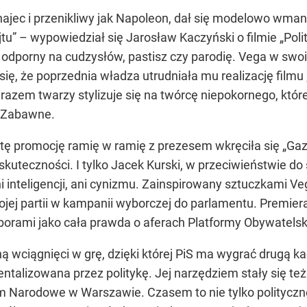
unajec i przenikliwy jak Napoleon, dał się modelowo wm
u” – wypowiedział się Jarosław Kaczyński o filmie „Poli
e odporny na cudzysłów, pastisz czy parodię. Vega w s
się, że poprzednia władza utrudniała mu realizację film
m twarzy stylizuje się na twórcę niepokornego, którego
. Zabawne.
 tę promocję ramię w ramię z prezesem wkręciła się „G
skuteczności. I tylko Jacek Kurski, w przeciwieństwie do
inteligencji, ani cynizmu. Zainspirowany sztuczkami Ve
jej partii w kampanii wyborczej do parlamentu. Premier
yborami jako cała prawda o aferach Platformy Obywatelski
ną wciągnięci w grę, dzięki której PiS ma wygrać drugą ka
umentalizowana przez politykę. Jej narzędziem stały się 
arodowe w Warszawie. Czasem to nie tylko polityczne i