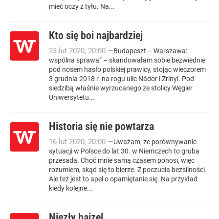
mieć oczy z tyłu. Na...
Kto się boi najbardziej
23
lut
2020
,
20:00
—
Budapeszt – Warszawa:
wspólna sprawa” – skandowałam sobie bezwiednie
pod nosem hasło polskiej prawicy, stojąc wieczorem
3 grudnia 2018 r. na rogu ulic Nádor i Zrínyi. Pod
siedzibą właśnie wyrzucanego ze stolicy Węgier
Uniwersytetu...
Historia się nie powtarza
16
lut
2020
,
20:00
—
Uważam, że porównywanie
sytuacji w Polsce do lat 30. w Niemczech to gruba
przesada. Choć mnie samą czasem ponosi, więc
rozumiem, skąd się to bierze. Z poczucia bezsilności.
Ale też jest to apel o opamiętanie się. Na przykład
kiedy kolejne...
Niezły bajzel