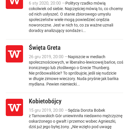
6
sty
2020
,
20:00
—
Politycy rzadko mówią
cokolwiek od siebie. Najczęściej mówią to, co chcemy
od nich usłyszeć. O stanie zbiorowego umysłu
społeczeństw wiele mogą powiedzieć orędzia
noworoczne. Jest w nich to, co za ważne uznali
doradcy analizujący sondaże i...
Święta Greta
26
gru
2019
,
20:00
—
Napiszcie w mediach
społecznościowych, w liberalno-lewicowej bańce, coś
ironicznego lub złośliwego o Grecie Thunberg.
Nie próbowaliście? To spróbujcie, jeśli się nudzicie
w długie zimowe wieczory. Nuda pryśnie jak bańka
mydlana. Pewien niemiecki...
Kobietobójcy
15
gru
2019
,
20:00
—
Sędzia Dorota Bobek
z Tarnowskich Gór uniewinniła niedawno mężczyznę
oskarżonego o gwałt i przemoc wobec Agnieszki,
dziś już jego byłej żony. „Nie wzięto pod uwagę