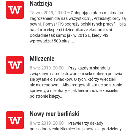
Nadzieja
15
wrz
2019
,
20:00
—
Galopująca płaca minimalna
zagrożeniem dla nas wszystkich”, „Przedsiębiorcy są
pewni. Pomysł PiS pogrąży polski rynek pracy” – biją
na alarm eksperci i dziennikarze ekonomiczni.
Dokładnie tak samo jak w 2015 r., kiedy PiS
wprowadzał 500 plus....
Milczenie
8
wrz
2019
,
20:00
—
Przy każdym skandalu
związanym z molestowaniem seksualnym pojawia
się pytanie o świadków. O tych, którzy wiedzieli,
ale nie reagowali. Albo reagowali, stając po stronie
sprawcy, a nie ofiary – jak hierarchowie kościelni
po stronie księży...
Nowy mur berliński
8
wrz
2019
,
20:00
—
Prawie trzy dekady
po zjednoczeniu Niemiec kraj znów jest podzielony