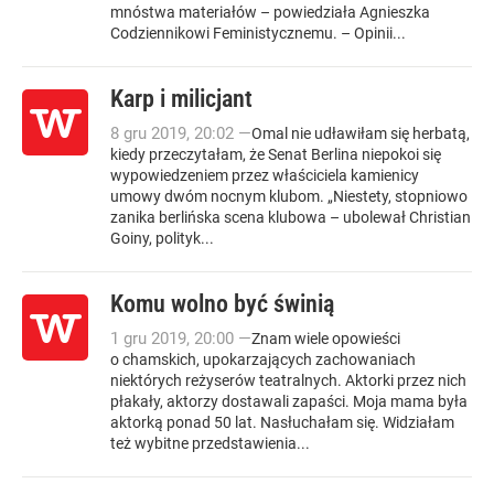
mnóstwa materiałów – powiedziała Agnieszka
Codziennikowi Feministycznemu. – Opinii...
Karp i milicjant
8
gru
2019
,
20:02
—
Omal nie udławiłam się herbatą,
kiedy przeczytałam, że Senat Berlina niepokoi się
wypowiedzeniem przez właściciela kamienicy
umowy dwóm nocnym klubom. „Niestety, stopniowo
zanika berlińska scena klubowa – ubolewał Christian
Goiny, polityk...
Komu wolno być świnią
1
gru
2019
,
20:00
—
Znam wiele opowieści
o chamskich, upokarzających zachowaniach
niektórych reżyserów teatralnych. Aktorki przez nich
płakały, aktorzy dostawali zapaści. Moja mama była
aktorką ponad 50 lat. Nasłuchałam się. Widziałam
też wybitne przedstawienia...