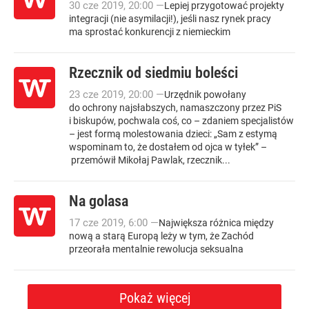
30
cze
2019
,
20:00
—
Lepiej przygotować projekty
integracji (nie asymilacji!), jeśli nasz rynek pracy
ma sprostać konkurencji z niemieckim
Rzecznik od siedmiu boleści
23
cze
2019
,
20:00
—
Urzędnik powołany
do ochrony najsłabszych, namaszczony przez PiS
i biskupów, pochwala coś, co – zdaniem specjalistów
– jest formą molestowania dzieci: „Sam z estymą
wspominam to, że dostałem od ojca w tyłek” –
przemówił Mikołaj Pawlak, rzecznik...
Na golasa
17
cze
2019
,
6:00
—
Największa różnica między
nową a starą Europą leży w tym, że Zachód
przeorała mentalnie rewolucja seksualna
Pokaż więcej