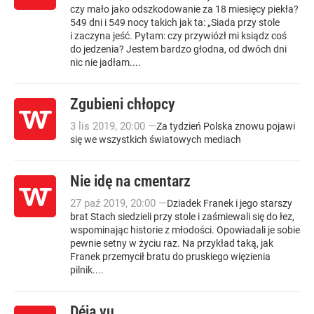
czy mało jako odszkodowanie za 18 miesięcy piekła?
549 dni i 549 nocy takich jak ta: „Siada przy stole
i zaczyna jeść. Pytam: czy przywiózł mi ksiądz coś
do jedzenia? Jestem bardzo głodna, od dwóch dni
nic nie jadłam....
Zgubieni chłopcy
3
lis
2019
,
20:00
—
Za tydzień Polska znowu pojawi
się we wszystkich światowych mediach
Nie idę na cmentarz
27
paź
2019
,
20:00
—
Dziadek Franek i jego starszy
brat Stach siedzieli przy stole i zaśmiewali się do łez,
wspominając historie z młodości. Opowiadali je sobie
pewnie setny w życiu raz. Na przykład taką, jak
Franek przemycił bratu do pruskiego więzienia
pilnik....
Déją vu