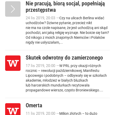
Nie pracują, biorą socjal, popełniają
przestępstwa
24
lis
2019
,
20:03
—
Czy na ulicach Berlina widać
uchodźców? Dziwne pytanie, przecież nikt
nie ma na czole napisane, że jest uchodźcą ani skąd
pochodzi, ani jaką religię wyznaje. Nie boicie się tam?
Od nikogo z moich znajomych Niemców i Polaków
nigdy nie usłyszałam,...
Skutek odwrotny do zamierzonego
17
lis
2019
,
20:00
—
W PRL przy okazji różnych
rocznic – rewolucji październikowej, Manifestu
Lipcowego i podobnych – odbywały się w szkołach
akademie, młodzież w białych bluzkach
lub harcerskich mundurkach recytowała
propagandowe wiersze, często Broniewskiego....
Omerta
11
lis
2019
,
20:00
—
Milion złotych – to dużo