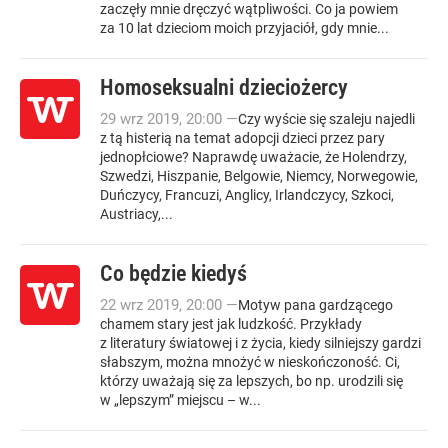
zaczęły mnie dręczyć wątpliwości. Co ja powiem
za 10 lat dzieciom moich przyjaciół, gdy mnie...
Homoseksualni dzieciożercy
29
wrz
2019
,
20:00
—
Czy wyście się szaleju najedli
z tą histerią na temat adopcji dzieci przez pary
jednopłciowe? Naprawdę uważacie, że Holendrzy,
Szwedzi, Hiszpanie, Belgowie, Niemcy, Norwegowie,
Duńczycy, Francuzi, Anglicy, Irlandczycy, Szkoci,
Austriacy,...
Co będzie kiedyś
22
wrz
2019
,
20:00
—
Motyw pana gardzącego
chamem stary jest jak ludzkość. Przykłady
z literatury światowej i z życia, kiedy silniejszy gardzi
słabszym, można mnożyć w nieskończoność. Ci,
którzy uważają się za lepszych, bo np. urodzili się
w „lepszym” miejscu – w...