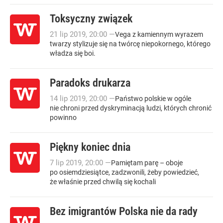
Toksyczny związek
21
lip
2019
,
20:00
—
Vega z kamiennym wyrazem
twarzy stylizuje się na twórcę niepokornego, którego
władza się boi.
Paradoks drukarza
14
lip
2019
,
20:00
—
Państwo polskie w ogóle
nie chroni przed dyskryminacją ludzi, których chronić
powinno
Piękny koniec dnia
7
lip
2019
,
20:00
—
Pamiętam parę – oboje
po osiemdziesiątce, zadzwonili, żeby powiedzieć,
że właśnie przed chwilą się kochali
Bez imigrantów Polska nie da rady