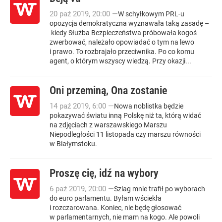
20
paź
2019
,
20:00
—
W schyłkowym PRL-u
opozycja demokratyczna wyznawała taką zasadę –
kiedy Służba Bezpieczeństwa próbowała kogoś
zwerbować, należało opowiadać o tym na lewo
i prawo. To rozbrajało przeciwnika. Po co komu
agent, o którym wszyscy wiedzą. Przy okazji...
Oni przeminą, Ona zostanie
14
paź
2019
,
6:00
—
Nowa noblistka będzie
pokazywać światu inną Polskę niż ta, którą widać
na zdjęciach z warszawskiego Marszu
Niepodległości 11 listopada czy marszu równości
w Białymstoku.
Proszę cię, idź na wybory
6
paź
2019
,
20:00
—
Szlag mnie trafił po wyborach
do euro parlamentu. Byłam wściekła
i rozczarowana. Koniec, nie będę głosować
w parlamentarnych, nie mam na kogo. Ale powoli