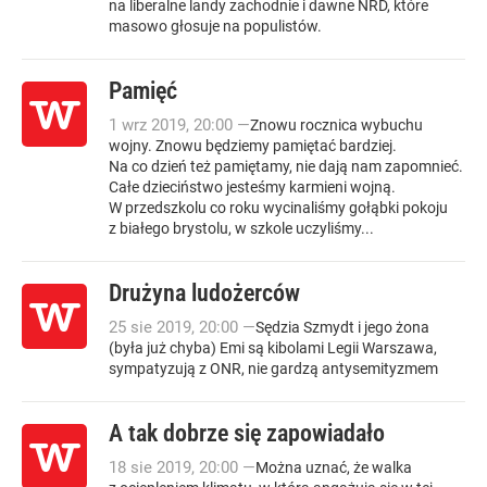
na liberalne landy zachodnie i dawne NRD, które
masowo głosuje na populistów.
Pamięć
1
wrz
2019
,
20:00
—
Znowu rocznica wybuchu
wojny. Znowu będziemy pamiętać bardziej.
Na co dzień też pamiętamy, nie dają nam zapomnieć.
Całe dzieciństwo jesteśmy karmieni wojną.
W przedszkolu co roku wycinaliśmy gołąbki pokoju
z białego brystolu, w szkole uczyliśmy...
Drużyna ludożerców
25
sie
2019
,
20:00
—
Sędzia Szmydt i jego żona
(była już chyba) Emi są kibolami Legii Warszawa,
sympatyzują z ONR, nie gardzą antysemityzmem
A tak dobrze się zapowiadało
18
sie
2019
,
20:00
—
Można uznać, że walka