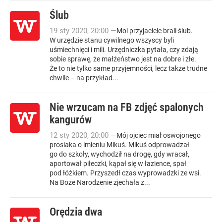
Ślub
19
sty
2020
,
20:00
—
Moi przyjaciele brali ślub.
W urzędzie stanu cywilnego wszyscy byli
uśmiechnięci i mili. Urzędniczka pytała, czy zdają
sobie sprawę, że małżeństwo jest na dobre i złe.
Że to nie tylko same przyjemności, lecz także trudne
chwile – na przykład...
Nie wrzucam na FB zdjęć spalonych
kangurów
12
sty
2020
,
20:00
—
Mój ojciec miał oswojonego
prosiaka o imieniu Mikuś. Mikuś odprowadzał
go do szkoły, wychodził na drogę, gdy wracał,
aportował piłeczki, kąpał się w łazience, spał
pod łóżkiem. Przyszedł czas wyprowadzki ze wsi.
Na Boże Narodzenie zjechała z...
Orędzia dwa