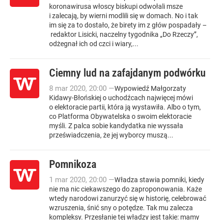
koronawirusa włoscy biskupi odwołali msze
i zalecają, by wierni modlili się w domach. No i tak
im się za to dostało, że birety im z głów pospadały –
redaktor Lisicki, naczelny tygodnika „Do Rzeczy”,
odżegnał ich od czci i wiary,...
Ciemny lud na zafajdanym podwórku
8
mar
2020
,
20:00
—
Wypowiedź Małgorzaty
Kidawy-Błońskiej o uchodźcach najwięcej mówi
o elektoracie partii, która ją wystawiła. Albo o tym,
co Platforma Obywatelska o swoim elektoracie
myśli. Z palca sobie kandydatka nie wyssała
przeświadczenia, że jej wyborcy muszą...
Pomnikoza
1
mar
2020
,
20:00
—
W ładza stawia pomniki, kiedy
nie ma nic ciekawszego do zaproponowania. Każe
wtedy narodowi zanurzyć się w historię, celebrować
wzruszenia, śnić sny o potędze. Tak mu zalecza
kompleksy. Przesłanie tej władzy jest takie: mamy