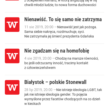
z ociepleniem klimatu, w którą angażują się w tej
chwili młodzi ludzie, to nowa forma duchowości
Nienawiść. To się samo nie zatrzyma
11
sie
2019
,
20:00
—
Nienawiść jest jak pożoga.
Sama siebie nakręca, rozdmuchuje, syci.
Nie zatrzymała jej śmierć prezydenta Gdańska
Nie zgadzam się na homofobię
4
sie
2019
,
20:00
—
Chodzę na marsze równości,
bo jeśli odrzucamy inność, tracimy kontakt
z człowieczeństwem
Białystok – polskie Stonewall
28
lip
2019
,
20:00
—
Nie istnieje ideologia LGBT, tak
jak nie istnieje ideologia gender. To pojęcia
wymyślone przez facetów chodzących na co dzień
w kieckach