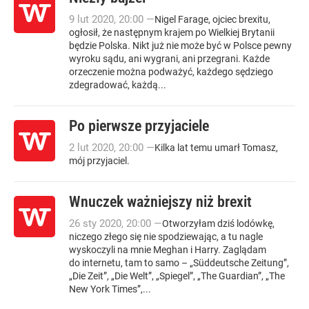
9
lut
2020
,
20:00
—
Nigel Farage, ojciec brexitu,
ogłosił, że następnym krajem po Wielkiej Brytanii
będzie Polska. Nikt już nie może być w Polsce pewny
wyroku sądu, ani wygrani, ani przegrani. Każde
orzeczenie można podważyć, każdego sędziego
zdegradować, każdą...
Po pierwsze przyjaciele
2
lut
2020
,
20:00
—
Kilka lat temu umarł Tomasz,
mój przyjaciel.
Wnuczek ważniejszy niż brexit
26
sty
2020
,
20:00
—
Otworzyłam dziś lodówkę,
niczego złego się nie spodziewając, a tu nagle
wyskoczyli na mnie Meghan i Harry. Zaglądam
do internetu, tam to samo – „Süddeutsche Zeitung”,
„Die Zeit”, „Die Welt”, „Spiegel”, „The Guardian”, „The
New York Times”,...