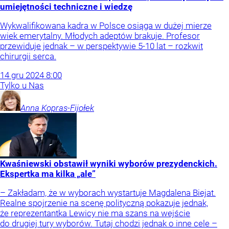
umiejętności techniczne i wiedzę
Wykwalifikowana kadra w Polsce osiąga w dużej mierze
wiek emerytalny. Młodych adeptów brakuje. Profesor
przewiduje jednak – w perspektywie 5-10 lat – rozkwit
chirurgii serca.
14
gru
2024
8:00
Tylko u Nas
Anna
Kopras-Fijołek
Kwaśniewski obstawił wyniki wyborów prezydenckich.
Ekspertka ma kilka „ale”
– Zakładam, że w wyborach wystartuje Magdalena Biejat.
Realne spojrzenie na scenę polityczną pokazuje jednak,
że reprezentantka Lewicy nie ma szans na wejście
do drugiej tury wyborów. Tutaj chodzi jednak o inne cele –