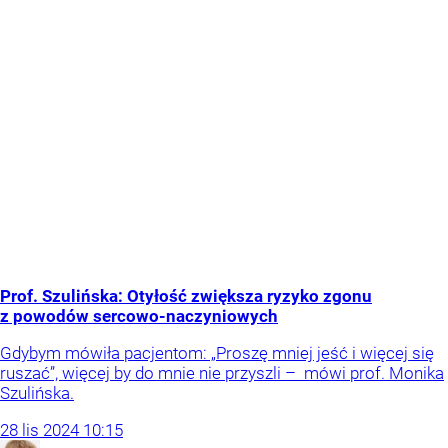
Prof. Szulińska: Otyłość zwiększa ryzyko zgonu
z powodów sercowo-naczyniowych
Gdybym mówiła pacjentom: „Proszę mniej jeść i więcej się
ruszać”, więcej by do mnie nie przyszli – mówi prof. Monika
Szulińska.
28
lis
2024
10:15