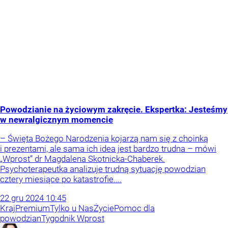
Powodzianie na życiowym zakręcie. Ekspertka: Jesteśmy
w newralgicznym momencie
– Święta Bożego Narodzenia kojarzą nam się z choinką
i prezentami, ale sama ich idea jest bardzo trudna – mówi
„Wprost” dr Magdalena Skotnicka-Chaberek.
Psychoterapeutka analizuje trudną sytuację powodzian
cztery miesiące po katastrofie....
22
gru
2024
10:45
Kraj
Premium
Tylko u Nas
Życie
Pomoc dla
powodzian
Tygodnik Wprost