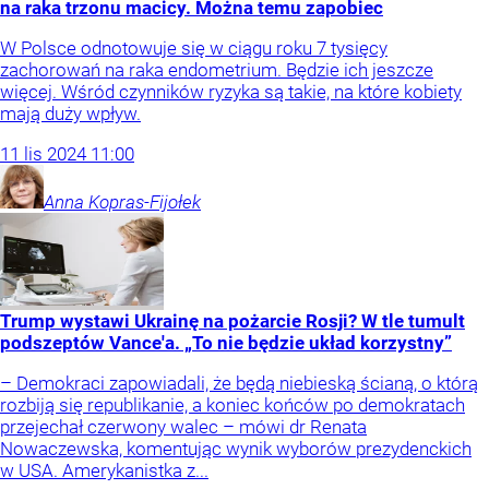
na raka trzonu macicy. Można temu zapobiec
W Polsce odnotowuje się w ciągu roku 7 tysięcy
zachorowań na raka endometrium. Będzie ich jeszcze
więcej. Wśród czynników ryzyka są takie, na które kobiety
mają duży wpływ.
11
lis
2024
11:00
Anna
Kopras-Fijołek
Trump wystawi Ukrainę na pożarcie Rosji? W tle tumult
podszeptów Vance'a. „To nie będzie układ korzystny”
– Demokraci zapowiadali, że będą niebieską ścianą, o którą
rozbiją się republikanie, a koniec końców po demokratach
przejechał czerwony walec – mówi dr Renata
Nowaczewska, komentując wynik wyborów prezydenckich
w USA. Amerykanistka z...