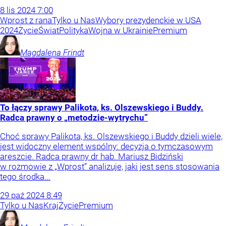
8
lis
2024
7:00
Wprost z rana
Tylko u Nas
Wybory prezydenckie w USA
2024
Życie
Świat
Polityka
Wojna w Ukrainie
Premium
Magdalena
Frindt
To łączy sprawy Palikota, ks. Olszewskiego i Buddy.
Radca prawny o „metodzie-wytrychu”
Choć sprawy Palikota, ks. Olszewskiego i Buddy dzieli wiele,
jest widoczny element wspólny: decyzja o tymczasowym
areszcie. Radca prawny dr hab. Mariusz Bidziński
w rozmowie z „Wprost” analizuje, jaki jest sens stosowania
tego środka...
29
paź
2024
8:49
Tylko u Nas
Kraj
Życie
Premium