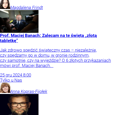
Magdalena
Frindt
Prof. Maciej Banach: Zalecam na te święta „złotą
tabletkę”
Jak zdrowo spędzić świąteczny czas – niezależnie,
czy spędzamy go w domu, w gronie rodzinnym,
czy samotnie, czy na wyjeździe? O 6 złotych przykazaniach
mówi prof. Maciej Banach.
25
gru
2024
8:00
Tylko u Nas
Anna
Kopras-Fijołek