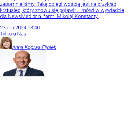
zapomnieliśmy. Taką dolegliwością jest na przykład
krztusiec, który znowu się pojawił – mówi w wywiadzie
dla NewsMed dr n. farm. Mikołaj Konstanty.
23
gru
2024
18:40
Tylko u Nas
Anna
Kopras-Fijołek