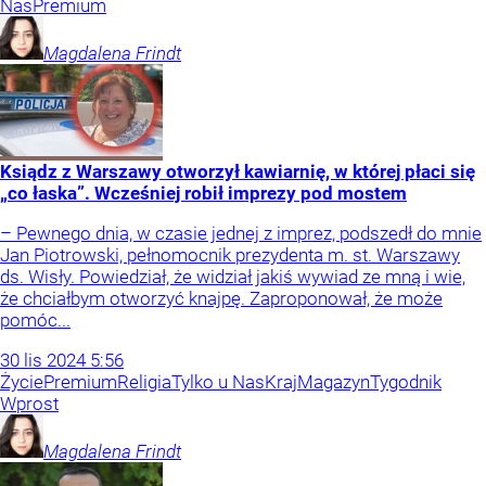
Nas
Premium
Magdalena
Frindt
Ksiądz z Warszawy otworzył kawiarnię, w której płaci się
„co łaska”. Wcześniej robił imprezy pod mostem
– Pewnego dnia, w czasie jednej z imprez, podszedł do mnie
Jan Piotrowski, pełnomocnik prezydenta m. st. Warszawy
ds. Wisły. Powiedział, że widział jakiś wywiad ze mną i wie,
że chciałbym otworzyć knajpę. Zaproponował, że może
pomóc...
30
lis
2024
5:56
Życie
Premium
Religia
Tylko u Nas
Kraj
Magazyn
Tygodnik
Wprost
Magdalena
Frindt