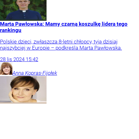
Marta Pawłowska: Mamy czarną koszulkę lidera tego
rankingu
Polskie dzieci, zwłaszcza 8-letni chłopcy, tyją dzisiaj
najszybciej w Europie – podkreśla Marta Pawłowska.
28
lis
2024
15:42
Anna
Kopras-Fijołek