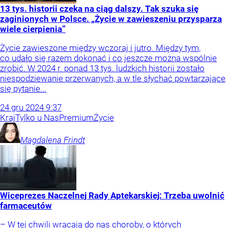
13 tys. historii czeka na ciąg dalszy. Tak szuka się
zaginionych w Polsce. „Życie w zawieszeniu przysparza
wiele cierpienia”
Życie zawieszone między wczoraj i jutro. Między tym,
co udało się razem dokonać i co jeszcze można wspólnie
zrobić. W 2024 r. ponad 13 tys. ludzkich historii zostało
niespodziewanie przerwanych, a w tle słychać powtarzające
się pytanie...
24
gru
2024
9:37
Kraj
Tylko u Nas
Premium
Życie
Magdalena
Frindt
Wiceprezes Naczelnej Rady Aptekarskiej: Trzeba uwolnić
farmaceutów
– W tej chwili wracają do nas choroby, o których