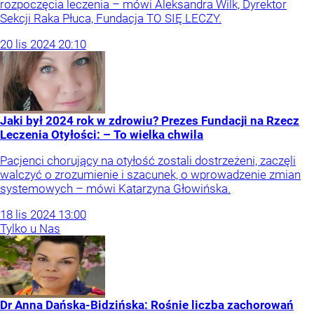
rozpoczęcia leczenia – mówi Aleksandra Wilk, Dyrektor
Sekcji Raka Płuca, Fundacja TO SIĘ LECZY.
20
lis
2024
20:10
Jaki był 2024 rok w zdrowiu? Prezes Fundacji na Rzecz
Leczenia Otyłości: – To wielka chwila
Pacjenci chorujący na otyłość zostali dostrzeżeni, zaczęli
walczyć o zrozumienie i szacunek, o wprowadzenie zmian
systemowych – mówi Katarzyna Głowińska.
18
lis
2024
13:00
Tylko u Nas
Dr Anna Dańska-Bidzińska: Rośnie liczba zachorowań