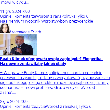
mówi w cyklu...
11
gru
2024
7:00
Opinie i komentarze
Wprost z rana
Polityka
Tylko u
Nas
Premium
Tygodnik Wprost
Wybory prezydenckie
Magdalena
Frindt
Beata Klimek sfingowała swoje zaginięcie? Ekspertka:
Na pewno zostawiłaby jakieś ślady
– W sprawie Beaty Klimek policja musi bardzo dokładnie
prześwietlić życie tej rodziny i zweryfikować, czy nie zadziało
się coś takiego, czego efektem może być najbardziej czarny
scenariusz – mówi prof. Ewa Gruza w cyklu „Wprost
z rana”....
2
gru
2024
7:00
Opinie i komentarze
Życie
Wprost z rana
Kraj
Tylko u