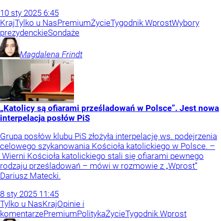
10
sty
2025
6:45
Kraj
Tylko u Nas
Premium
Życie
Tygodnik Wprost
Wybory
prezydenckie
Sondaże
Magdalena
Frindt
„Katolicy są ofiarami prześladowań w Polsce”. Jest nowa
interpelacja posłów PiS
Grupa posłów klubu PiS złożyła interpelację ws. podejrzenia
celowego szykanowania Kościoła katolickiego w Polsce. –
Wierni Kościoła katolickiego stali się ofiarami pewnego
rodzaju prześladowań – mówi w rozmowie z „Wprost”
Dariusz Matecki.
8
sty
2025
11:45
Tylko u Nas
Kraj
Opinie i
komentarze
Premium
Polityka
Życie
Tygodnik Wprost