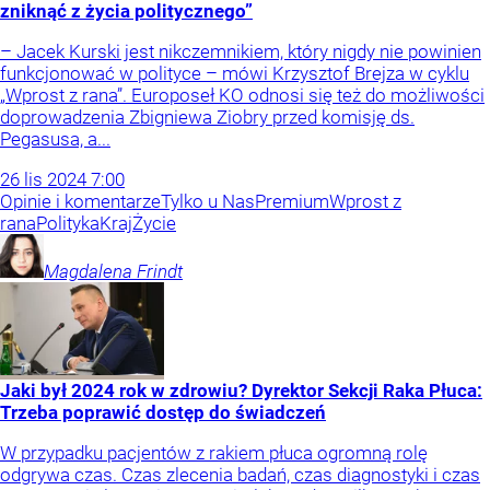
zniknąć z życia politycznego”
– Jacek Kurski jest nikczemnikiem, który nigdy nie powinien
funkcjonować w polityce – mówi Krzysztof Brejza w cyklu
„Wprost z rana”. Europoseł KO odnosi się też do możliwości
doprowadzenia Zbigniewa Ziobry przed komisję ds.
Pegasusa, a...
26
lis
2024
7:00
Opinie i komentarze
Tylko u Nas
Premium
Wprost z
rana
Polityka
Kraj
Życie
Magdalena
Frindt
Jaki był 2024 rok w zdrowiu? Dyrektor Sekcji Raka Płuca:
Trzeba poprawić dostęp do świadczeń
W przypadku pacjentów z rakiem płuca ogromną rolę
odgrywa czas. Czas zlecenia badań, czas diagnostyki i czas