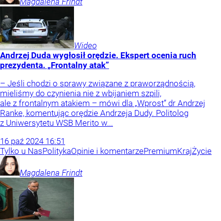
Magdalena
Frindt
Wideo
Andrzej Duda wygłosił orędzie. Ekspert ocenia ruch
prezydenta. „Frontalny atak”
– Jeśli chodzi o sprawy związane z praworządnością,
mieliśmy do czynienia nie z wbijaniem szpili,
ale z frontalnym atakiem – mówi dla „Wprost” dr Andrzej
Ranke, komentując orędzie Andrzeja Dudy. Politolog
z Uniwersytetu WSB Merito w...
16
paź
2024
16:51
Tylko u Nas
Polityka
Opinie i komentarze
Premium
Kraj
Życie
Magdalena
Frindt