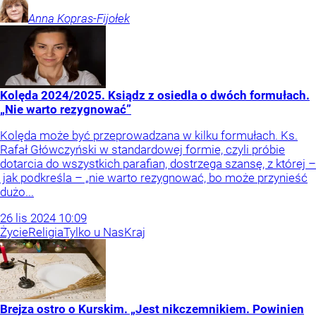
Anna
Kopras-Fijołek
Kolęda 2024/2025. Ksiądz z osiedla o dwóch formułach.
„Nie warto rezygnować”
Kolęda może być przeprowadzana w kilku formułach. Ks.
Rafał Główczyński w standardowej formie, czyli próbie
dotarcia do wszystkich parafian, dostrzega szansę, z której –
jak podkreśla – „nie warto rezygnować, bo może przynieść
dużo...
26
lis
2024
10:09
Życie
Religia
Tylko u Nas
Kraj
Brejza ostro o Kurskim. „Jest nikczemnikiem. Powinien