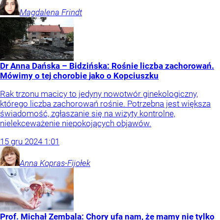
Magdalena
Frindt
Dr Anna Dańska – Bidzińska: Rośnie liczba zachorowań.
Mówimy o tej chorobie jako o Kopciuszku
Rak trzonu macicy to jedyny nowotwór ginekologiczny,
którego liczba zachorowań rośnie. Potrzebna jest większa
świadomość, zgłaszanie się na wizyty kontrolne,
nielekceważenie niepokojących objawów.
15
gru
2024
1:01
Anna
Kopras-Fijołek
Prof. Michał Zembala: Chory ufa nam, że mamy nie tylko