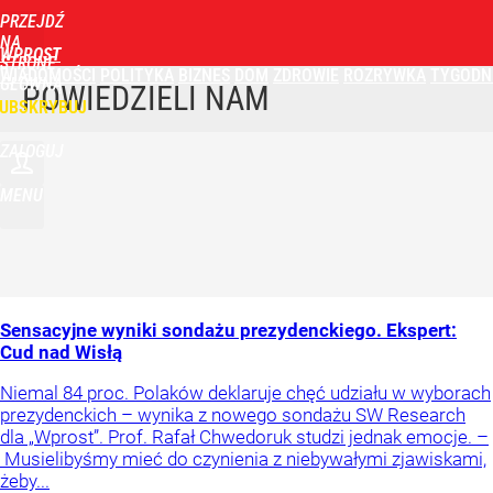
PRZEJDŹ
NA
WPROST
STRONĘ
WIADOMOŚCI
POLITYKA
BIZNES
DOM
ZDROWIE
ROZRYWKA
TYGODN
GŁÓWNĄ
POWIEDZIELI NAM
UBSKRYBUJ
ZALOGUJ
MENU
Sensacyjne wyniki sondażu prezydenckiego. Ekspert:
Cud nad Wisłą
Niemal 84 proc. Polaków deklaruje chęć udziału w wyborach
prezydenckich – wynika z nowego sondażu SW Research
dla „Wprost”. Prof. Rafał Chwedoruk studzi jednak emocje. –
Musielibyśmy mieć do czynienia z niebywałymi zjawiskami,
żeby...