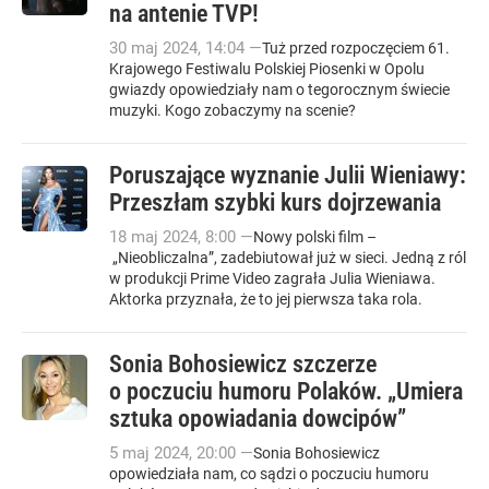
na antenie TVP!
30
maj
2024
,
14:04
—
Tuż przed rozpoczęciem 61.
Krajowego Festiwalu Polskiej Piosenki w Opolu
gwiazdy opowiedziały nam o tegorocznym świecie
muzyki. Kogo zobaczymy na scenie?
Poruszające wyznanie Julii Wieniawy:
Przeszłam szybki kurs dojrzewania
18
maj
2024
,
8:00
—
Nowy polski film –
„Nieobliczalna”, zadebiutował już w sieci. Jedną z ról
w produkcji Prime Video zagrała Julia Wieniawa.
Aktorka przyznała, że to jej pierwsza taka rola.
Sonia Bohosiewicz szczerze
o poczuciu humoru Polaków. „Umiera
sztuka opowiadania dowcipów”
5
maj
2024
,
20:00
—
Sonia Bohosiewicz
opowiedziała nam, co sądzi o poczuciu humoru