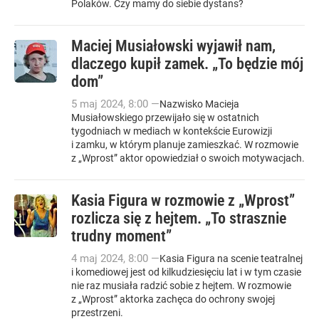
Polaków. Czy mamy do siebie dystans?
Maciej Musiałowski wyjawił nam,
dlaczego kupił zamek. „To będzie mój
dom”
5
maj
2024
,
8:00
—
Nazwisko Macieja
Musiałowskiego przewijało się w ostatnich
tygodniach w mediach w kontekście Eurowizji
i zamku, w którym planuje zamieszkać. W rozmowie
z „Wprost” aktor opowiedział o swoich motywacjach.
Kasia Figura w rozmowie z „Wprost”
rozlicza się z hejtem. „To strasznie
trudny moment”
4
maj
2024
,
8:00
—
Kasia Figura na scenie teatralnej
i komediowej jest od kilkudziesięciu lat i w tym czasie
nie raz musiała radzić sobie z hejtem. W rozmowie
z „Wprost” aktorka zachęca do ochrony swojej
przestrzeni.