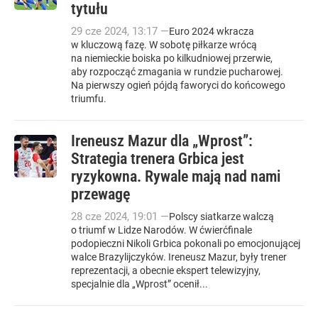
tytułu
29
cze
2024
,
13:17
—
Euro 2024 wkracza
w kluczową fazę. W sobotę piłkarze wrócą
na niemieckie boiska po kilkudniowej przerwie,
aby rozpocząć zmagania w rundzie pucharowej.
Na pierwszy ogień pójdą faworyci do końcowego
triumfu.
Ireneusz Mazur dla „Wprost”:
Strategia trenera Grbica jest
ryzykowna. Rywale mają nad nami
przewagę
28
cze
2024
,
19:01
—
Polscy siatkarze walczą
o triumf w Lidze Narodów. W ćwierćfinale
podopieczni Nikoli Grbica pokonali po emocjonującej
walce Brazylijczyków. Ireneusz Mazur, były trener
reprezentacji, a obecnie ekspert telewizyjny,
specjalnie dla „Wprost” ocenił...