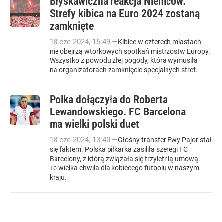
Błyskawiczna reakcja Niemców.
Strefy kibica na Euro 2024 zostaną
zamknięte
18
cze
2024
,
15:49
—
Kibice w czterech miastach
nie obejrzą wtorkowych spotkań mistrzostw Europy.
Wszystko z powodu złej pogody, która wymusiła
na organizatorach zamknięcie specjalnych stref.
Polka dołączyła do Roberta
Lewandowskiego. FC Barcelona
ma wielki polski duet
18
cze
2024
,
13:40
—
Głośny transfer Ewy Pajor stał
się faktem. Polska piłkarka zasiliła szeregi FC
Barcelony, z którą związała się trzyletnią umową.
To wielka chwila dla kobiecego futbolu w naszym
kraju.