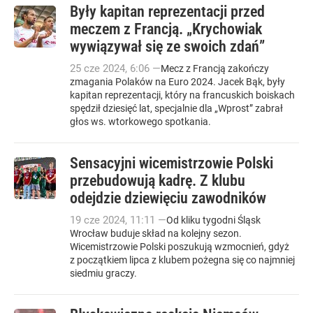
Były kapitan reprezentacji przed
meczem z Francją. „Krychowiak
wywiązywał się ze swoich zdań”
25
cze
2024
,
6:06
—
Mecz z Francją zakończy
zmagania Polaków na Euro 2024. Jacek Bąk, były
kapitan reprezentacji, który na francuskich boiskach
spędził dziesięć lat, specjalnie dla „Wprost” zabrał
głos ws. wtorkowego spotkania.
Sensacyjni wicemistrzowie Polski
przebudowują kadrę. Z klubu
odejdzie dziewięciu zawodników
19
cze
2024
,
11:11
—
Od kliku tygodni Śląsk
Wrocław buduje skład na kolejny sezon.
Wicemistrzowie Polski poszukują wzmocnień, gdyż
z początkiem lipca z klubem pożegna się co najmniej
siedmiu graczy.