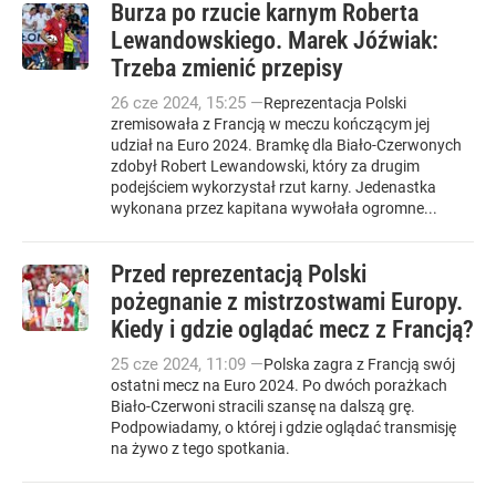
Burza po rzucie karnym Roberta
Lewandowskiego. Marek Jóźwiak:
Trzeba zmienić przepisy
26
cze
2024
,
15:25
—
Reprezentacja Polski
zremisowała z Francją w meczu kończącym jej
udział na Euro 2024. Bramkę dla Biało-Czerwonych
zdobył Robert Lewandowski, który za drugim
podejściem wykorzystał rzut karny. Jedenastka
wykonana przez kapitana wywołała ogromne...
Przed reprezentacją Polski
pożegnanie z mistrzostwami Europy.
Kiedy i gdzie oglądać mecz z Francją?
25
cze
2024
,
11:09
—
Polska zagra z Francją swój
ostatni mecz na Euro 2024. Po dwóch porażkach
Biało-Czerwoni stracili szansę na dalszą grę.
Podpowiadamy, o której i gdzie oglądać transmisję
na żywo z tego spotkania.