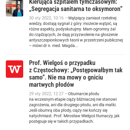
Kierująca szpitalem tymczasowym:
„Segregacja sanitarna to oksymoron”
30
sty
2022
,
10:16
—
Wątpiący zamiast rzetelnej
wiedzy, dostają sygnał z góry: możecie wątpić, są
różne aspekty, podyskutujmy. Mam ogromny żal
do rządzących, że dają przyzwolenie na głoszenie
antyszczepionkowych teorii w przestrzeni publicznej
– mówi dr n. med. Magda...
Prof. Wielgoś o przypadku
z Częstochowy: „Postępowałbym tak
samo”. Nie ma mowy o gniciu
martwych płodów
29
sty
2022
,
12:27
—
Obumarcie płodu
na wczesnym etapie ciąży bliźniaczej nie stanowi
zagrożenia, ani dla drugiego płodu, ani dla matki.
Jeśli obumrą oba płody, ciąży nie kończy się
natychmiast. Prof. Mirosław Wielgoś tłumaczy, jak
postępuje się w takich przypadkach.