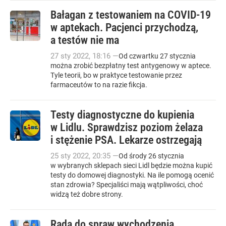
Bałagan z testowaniem na COVID-19
w aptekach. Pacjenci przychodzą,
a testów nie ma
27
sty
2022
,
18:16
—
Od czwartku 27 stycznia
można zrobić bezpłatny test antygenowy w aptece.
Tyle teorii, bo w praktyce testowanie przez
farmaceutów to na razie fikcja.
Testy diagnostyczne do kupienia
w Lidlu. Sprawdzisz poziom żelaza
i stężenie PSA. Lekarze ostrzegają
25
sty
2022
,
20:35
—
Od środy 26 stycznia
w wybranych sklepach sieci Lidl będzie można kupić
testy do domowej diagnostyki. Na ile pomogą ocenić
stan zdrowia? Specjaliści mają wątpliwości, choć
widzą też dobre strony.
Rada do spraw wychodzenia