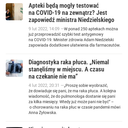
Apteki będą mogły testować
na COVID-19 na zewnątrz? Jest
zapowiedź ministra Niedzielskiego
9
lut
2022
,
14:09
—
W ponad 250 aptekach można
już przeprowadzić szybki test antygenowy
na COVID-19. Minister zdrowia Adam Niedzielski
zapowiada dodatkowe ułatwienia dla farmaceutów.
Diagnostyka raka płuca. „Niemal
stanęliśmy w miejscu. A czasu
na czekanie nie ma”
4
lut
2022
,
20:31
—
„Proszę sobie wyobrazić,
że dowiaduje się pani, że ma raka płuca. A kolejna
wiadomość, że do pulmonologa dostanie się pani
za kilka miesięcy. Wtedy już może pani nie być” –
o chorowaniu na raka płuc w czasie pandemii mówi
Anna Żyłowska.