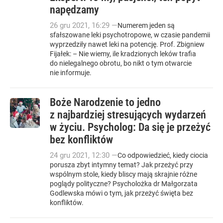
napędzamy
26
gru
2021
,
16:29
—
Numerem jeden są
sfałszowane leki psychotropowe, w czasie pandemii
wyprzedziły nawet leki na potencję. Prof. Zbigniew
Fijałek: – Nie wiemy, ile kradzionych leków trafia
do nielegalnego obrotu, bo nikt o tym otwarcie
nie informuje.
Boże Narodzenie to jedno
z najbardziej stresujących wydarzeń
w życiu. Psycholog: Da się je przeżyć
bez konfliktów
24
gru
2021
,
12:30
—
Co odpowiedzieć, kiedy ciocia
porusza zbyt intymny temat? Jak przeżyć przy
wspólnym stole, kiedy bliscy mają skrajnie różne
poglądy polityczne? Psycholożka dr Małgorzata
Godlewska mówi o tym, jak przeżyć święta bez
konfliktów.