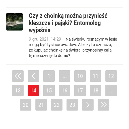
Czy z choinką można przynieść
kleszcze i pająki? Entomolog
wyjaśnia
9
gru
2021
,
14:29
—
Na świerku rosnącym w lesie
mogą być tysiące owadów. Ale czy to oznacza,
że kupując choinkę na święta, przynosimy całą
tę menażerię do domu?
1
...
10
11
12
13
14
15
16
17
18
...
20
21
22
23