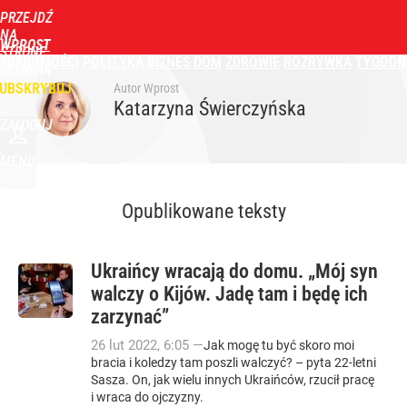
PRZEJDŹ
NA
WPROST
STRONĘ
WIADOMOŚCI
POLITYKA
BIZNES
DOM
ZDROWIE
ROZRYWKA
TYGODN
GŁÓWNĄ
UBSKRYBUJ
Autor Wprost
Katarzyna Świerczyńska
ZALOGUJ
MENU
Opublikowane teksty
Ukraińcy wracają do domu. „Mój syn
walczy o Kijów. Jadę tam i będę ich
zarzynać”
26
lut
2022
,
6:05
—
Jak mogę tu być skoro moi
bracia i koledzy tam poszli walczyć? – pyta 22-letni
Sasza. On, jak wielu innych Ukraińców, rzucił pracę
i wraca do ojczyzny.