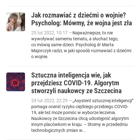
Jak rozmawiać z dziećmi o wojnie?
Psycholog: Mówmy, że wojna jest zła
25
lut
2022
,
10:17
—
Najważniejsze, to nie
wywoływać samemu tematu, a słuchać tego,
co mówią same dzieci. Psycholog dr Marta
Majorczyk radzi, w jaki sposób rozmawiać z dziećmi
o wojnie.
Sztuczna inteligencja wie, jak
przejdziesz COVID-19. Algorytm
stworzyli naukowcy ze Szczecina
24
lut
2022
,
22:29
—
„Asystent sztucznej inteligencji”
pomaga ocenić ryzyko ciężkiego przebiegu COVID-
19, ale też może pomóc w wyborze leczenia.
Naukowcy ze Szczecina chcą udostępnić algorytm
innym placówkom w kraju. – Stoimy w przededniu
technologicznych zmian w...