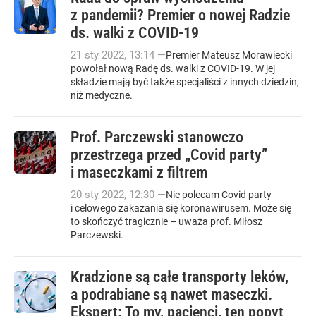
z pandemii? Premier o nowej Radzie
ds. walki z COVID-19
21
sty
2022
,
13:14
—
Premier Mateusz Morawiecki
powołał nową Radę ds. walki z COVID-19. W jej
składzie mają być także specjaliści z innych dziedzin,
niż medyczne.
Prof. Parczewski stanowczo
przestrzega przed „Covid party”
i maseczkami z filtrem
20
sty
2022
,
12:30
—
Nie polecam Covid party
i celowego zakażania się koronawirusem. Może się
to skończyć tragicznie – uważa prof. Miłosz
Parczewski.
Kradzione są całe transporty leków,
a podrabiane są nawet maseczki.
Ekspert: To my, pacjenci, ten popyt