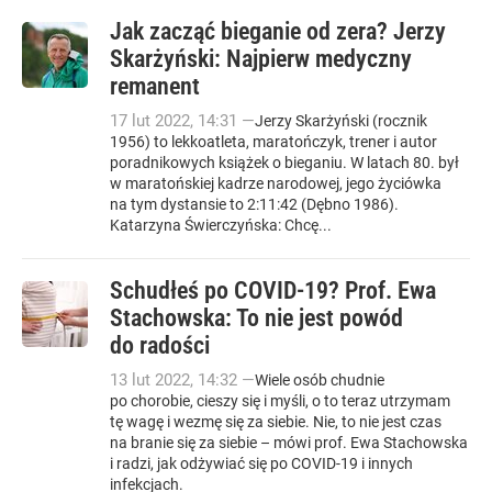
Jak zacząć bieganie od zera? Jerzy
Skarżyński: Najpierw medyczny
remanent
17
lut
2022
,
14:31
—
Jerzy Skarżyński (rocznik
1956) to lekkoatleta, maratończyk, trener i autor
poradnikowych książek o bieganiu. W latach 80. był
w maratońskiej kadrze narodowej, jego życiówka
na tym dystansie to 2:11:42 (Dębno 1986).
Katarzyna Świerczyńska: Chcę...
Schudłeś po COVID-19? Prof. Ewa
Stachowska: To nie jest powód
do radości
13
lut
2022
,
14:32
—
Wiele osób chudnie
po chorobie, cieszy się i myśli, o to teraz utrzymam
tę wagę i wezmę się za siebie. Nie, to nie jest czas
na branie się za siebie – mówi prof. Ewa Stachowska
i radzi, jak odżywiać się po COVID-19 i innych
infekcjach.