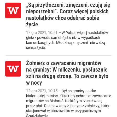
„Są przytłoczeni, zmęczeni, czują się
niepotrzebni”. Coraz więcej polskich
nastolatków chce odebrać sobie
życie
17
gru
2021
,
10:51
—
W Polsce więcej nastolatków
ginie z powodu samobójstw niż w wypadkach
komunikacyjnych. Młodzi są zmęczeni i nie widzą
sensu życia.
Żołnierz o zawracaniu migrantów
na granicy: W milczeniu, posłusznie
szli na drugą stronę. To zawsze było
w nocy
12
gru
2021
,
10:15
—
Był na granicy polsko-
białoruskiej miesiąc. Kilka razy ochraniał zawracanie
migrantów na Białoruś. Niektórym rzucał wodę
przez płot. Rozmawiamy z jednym z żołnierzy, który
stacjonował w obozowisku w przygranicznym
Szudziałowie.