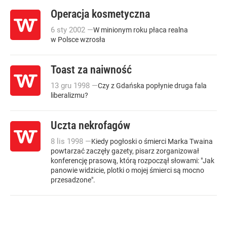
Operacja kosmetyczna
6
sty
2002
—
W minionym roku płaca realna
w Polsce wzrosła
Toast za naiwność
13
gru
1998
—
Czy z Gdańska popłynie druga fala
liberalizmu?
Uczta nekrofagów
8
lis
1998
—
Kiedy pogłoski o śmierci Marka Twaina
powtarzać zaczęły gazety, pisarz zorganizował
konferencję prasową, którą rozpoczął słowami: "Jak
panowie widzicie, plotki o mojej śmierci są mocno
przesadzone".