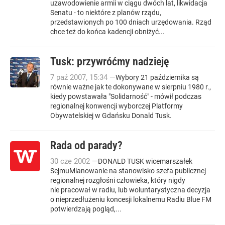
uzawodowienie armii w ciągu dwóch lat, likwidacja
Senatu - to niektóre z planów rządu,
przedstawionych po 100 dniach urzędowania. Rząd
chce też do końca kadencji obniżyć...
Tusk: przywróćmy nadzieję
7
paź
2007
,
15:34
—
Wybory 21 października są
równie ważne jak te dokonywane w sierpniu 1980 r.,
kiedy powstawała "Solidarność" - mówił podczas
regionalnej konwencji wyborczej Platformy
Obywatelskiej w Gdańsku Donald Tusk.
Rada od parady?
30
cze
2002
—
DONALD TUSK wicemarszałek
SejmuMianowanie na stanowisko szefa publicznej
regionalnej rozgłośni człowieka, który nigdy
nie pracował w radiu, lub woluntarystyczna decyzja
o nieprzedłużeniu koncesji lokalnemu Radiu Blue FM
potwierdzają pogląd,...