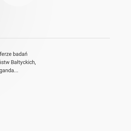
sferze badań
ństw Bałtyckich,
ganda...