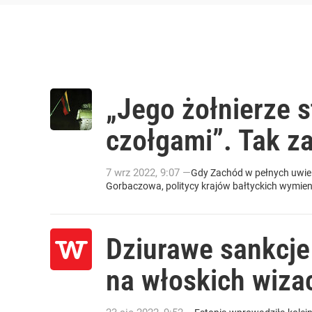
„Jego żołnierze s
czołgami”. Tak z
7
wrz
2022
,
9:07
—
Gdy Zachód w pełnych uwiel
Gorbaczowa, politycy krajów bałtyckich wymienial
Dziurawe sankcje 
na włoskich wiza