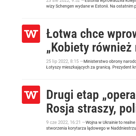
23
sie
2022
,
9:52
—
Estonia wprowadziła kolej
wizy Schengen wydane w Estonii. Na ostatnim po
Łotwa chce wpro
„Kobiety również
25
lip
2022
,
8:15
—
Ministerstwo obrony narod
Łotyszy mieszkających za granicą. Prezydent k
Drugi etap „opera
Rosja straszy, po
9
cze
2022
,
16:21
—
Wojna w Ukrainie to realne 
stworzenia korytarza lądowego w Naddniestrzu,