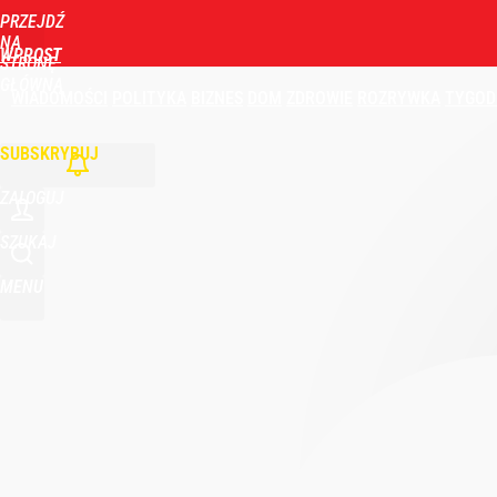
PRZEJDŹ
NA
WPROST
STRONĘ
GŁÓWNĄ
WIADOMOŚCI
POLITYKA
BIZNES
DOM
ZDROWIE
ROZRYWKA
TYGOD
SUBSKRYBUJ
ZALOGUJ
SZUKAJ
MENU