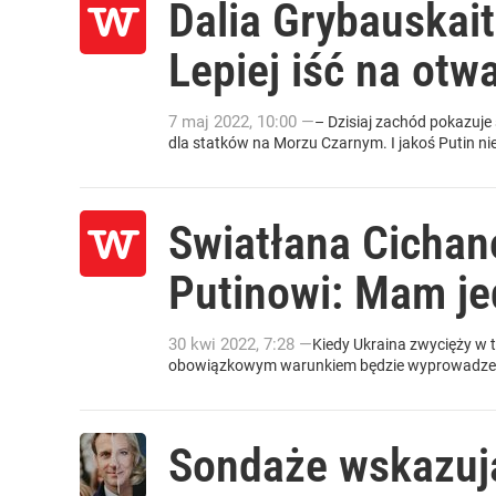
Dalia Grybauskai
Lepiej iść na otw
7
maj
2022
,
10:00
—
– Dzisiaj zachód pokazuje
dla statków na Morzu Czarnym. I jakoś Putin nie 
Swiatłana Cichan
Putinowi: Mam je
30
kwi
2022
,
7:28
—
Kiedy Ukraina zwycięży w t
obowiązkowym warunkiem będzie wyprowadzenie r
Sondaże wskazują