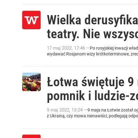
Wielka derusyfika
teatry. Nie wszys
17
maj
2022
,
17:46
—
Po rosyjskiej inwazji wł
wydawać Rosjanom wizy krótkoterminowe, zredu
Łotwa świętuje 9
pomnik i ludzie-
9
maj
2022
,
13:24
—
9 maja na Łotwie został og
z Ukrainą, czy mowa nienawiści, podlegają odpo