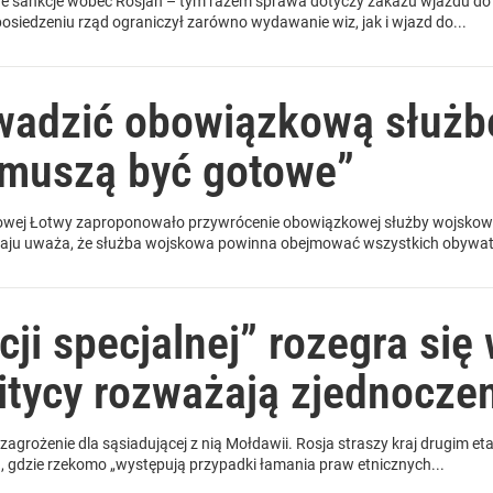
ne sankcje wobec Rosjan – tym razem sprawa dotyczy zakazu wjazdu do k
siedzeniu rząd ograniczył zarówno wydawanie wiz, jak i wjazd do...
wadzić obowiązkową służb
 muszą być gotowe”
owej Łotwy zaproponowało przywrócenie obowiązkowej służby wojskowej
raju uważa, że służba wojskowa powinna obejmować wszystkich obywatel
cji specjalnej” rozegra się
litycy rozważają zjednocze
zagrożenie dla sąsiadującej z nią Mołdawii. Rosja straszy kraj drugim eta
 gdzie rzekomo „występują przypadki łamania praw etnicznych...