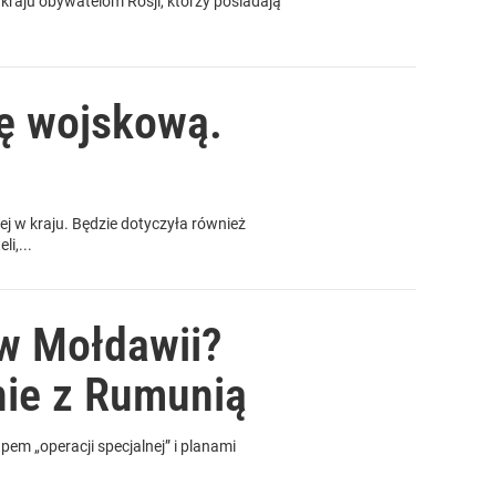
raju obywatelom Rosji, którzy posiadają
ę wojskową.
 w kraju. Będzie dotyczyła również
i,...
 w Mołdawii?
nie z Rumunią
pem „operacji specjalnej” i planami