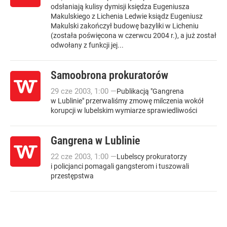
odsłaniają kulisy dymisji księdza Eugeniusza
Makulskiego z Lichenia Ledwie ksiądz Eugeniusz
Makulski zakończył budowę bazyliki w Licheniu
(została poświęcona w czerwcu 2004 r.), a już został
odwołany z funkcji jej...
Samoobrona prokuratorów
29
cze
2003
,
1:00
—
Publikacją "Gangrena
w Lublinie" przerwaliśmy zmowę milczenia wokół
korupcji w lubelskim wymiarze sprawiedliwości
Gangrena w Lublinie
22
cze
2003
,
1:00
—
Lubelscy prokuratorzy
i policjanci pomagali gangsterom i tuszowali
przestępstwa