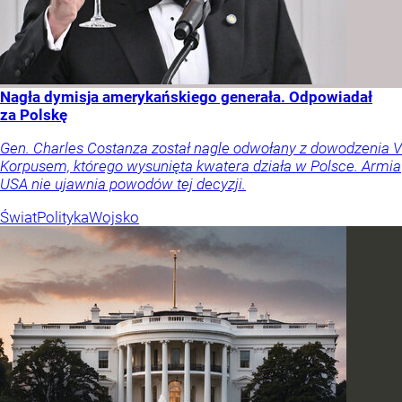
Nagła dymisja amerykańskiego generała. Odpowiadał
za Polskę
Gen. Charles Costanza został nagle odwołany z dowodzenia V
Korpusem, którego wysunięta kwatera działa w Polsce. Armia
USA nie ujawnia powodów tej decyzji.
Świat
Polityka
Wojsko