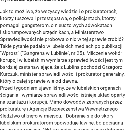
Jak to możliwe, że wszyscy wiedzieli o prokuratorach,
którzy tuszowali przestępstwa, o policjantach, którzy
pomagali gangsterom, o nieuczciwych adwokatach
i skorumpowanych urzędnikach, a Ministerstwo
Sprawiedliwości nie próbowało nic w tej sprawie zrobić?
Takie pytanie padało w lubelskich mediach po publikacji
"Wprost" ("Gangrena w Lublinie", nr 25). Milczenie wokół
korupcji w lubelskim wymiarze sprawiedliwości jest tym
bardziej zastanawiające, że z Lublina pochodzi Grzegorz
Kurczuk, minister sprawiedliwości i prokurator generalny,
który o całej sprawie wie od dawna.
Przed tygodniem ujawniliśmy, że w lubelskich organach
ścigania i wymiarze sprawiedliwości istnieje układ oparty
na szantażu i korupcji. Mimo dowodów zebranych przez
prokuraturę i Agencję Bezpieczeństwa Wewnętrznego
śledztwo utknęło w miejscu. - Dobranie się do skóry
lubelskim prokuratorom spowoduje lawinę, bo pociągną
oni za sobą innych. Nikt rozsądny nie psuje sam dobrego