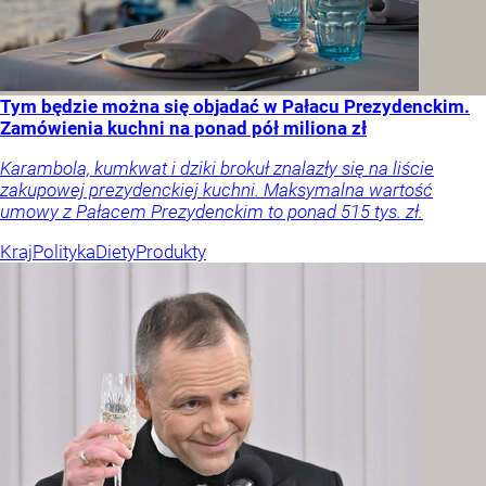
Tym będzie można się objadać w Pałacu Prezydenckim.
Zamówienia kuchni na ponad pół miliona zł
Karambola, kumkwat i dziki brokuł znalazły się na liście
zakupowej prezydenckiej kuchni. Maksymalna wartość
umowy z Pałacem Prezydenckim to ponad 515 tys. zł.
Kraj
Polityka
Diety
Produkty