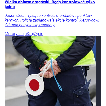
Wielka obława drogówki. Będą kontrolować tylko
jedno
Jeden dzień. Tysiące kontroli, mandatów i punktów
karnych. Policja zaplanowała akcję kontroli kierowców.
Od rana posypią się mandaty.
Motoryzacja
Kraj
Życie