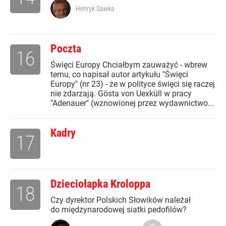
Henryk Sawka
Poczta
16
Święci Europy Chciałbym zauważyć - wbrew
temu, co napisał autor artykułu "Święci
Europy" (nr 23) - że w polityce święci się raczej
nie zdarzają. Gösta von Uexküll w pracy
"Adenauer" (wznowionej przez wydawnictwo...
Kadry
17
Dzieciołapka Kroloppa
18
Czy dyrektor Polskich Słowików należał
do międzynarodowej siatki pedofilów?