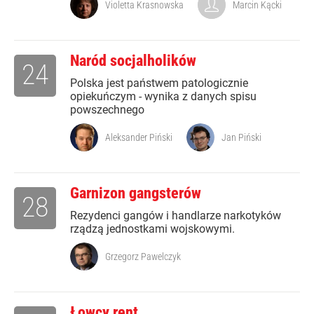
Violetta Krasnowska
Marcin Kącki
Naród socjalholików
24
Polska jest państwem patologicznie
opiekuńczym - wynika z danych spisu
powszechnego
Aleksander Piński
Jan Piński
Garnizon gangsterów
28
Rezydenci gangów i handlarze narkotyków
rządzą jednostkami wojskowymi.
Grzegorz Pawelczyk
Łowcy rent