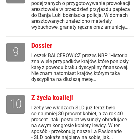
podejrzanych o przygotowywanie prowokacji
aresztowała w przeddzień przyjazdu papieża
do Banja Luki bośniacka policja. W domach
aresztowanych znaleziono materiały
wybuchowe, granaty ręczne oraz amunicję....
Dossier
9
Leszek BALCEROWICZ prezes NBP "Historia
zna wiele przypadków krajów, które poniosły
karę z powodu braku dyscypliny finansowej.
Nie znam natomiast krajów, którym taka
dyscyplina na dłuższą metę...
Z życia koalicji
10
I żeby we władzach SLD już teraz było
co najmniej 30 procent kobiet, a za rok 40
procent - taki postulat wysunęły obradujące
na swym kongresie kobiety lewicy. W ten
sposób - przekonują nasze La Pasionarie
- SLD pokaże najpierw na sobie, jak...