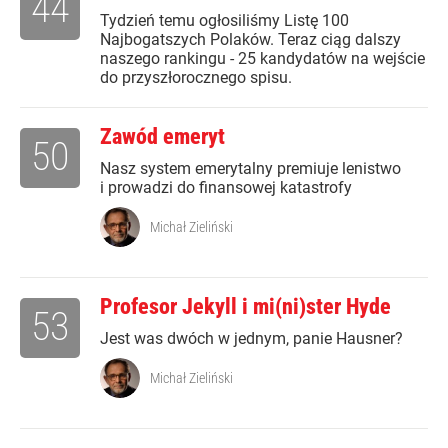
44
Tydzień temu ogłosiliśmy Listę 100
Najbogatszych Polaków. Teraz ciąg dalszy
naszego rankingu - 25 kandydatów na wejście
do przyszłorocznego spisu.
Zawód emeryt
50
Nasz system emerytalny premiuje lenistwo
i prowadzi do finansowej katastrofy
Michał Zieliński
Profesor Jekyll i mi(ni)ster Hyde
53
Jest was dwóch w jednym, panie Hausner?
Michał Zieliński