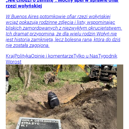
„Nie chodzi o zemstę”. Mocny apel w sprawie ofiar
rzezi wołyńskiej
W Buenos Aires potomkowie ofiar rzezi wołyńskiej
wciąż pokazują rodzinne zdjęcia i listy, wspominając
bliskich zamordowanych z niezwykłym okrucieństwem.
Ich dramat przypomina, że dla wielu rodzin Wołyń nie
jest historią zamkniętą, lecz bolesną raną, która do dziś
nie została zagojona.
Kraj
Polityka
Opinie i komentarze
Tylko u Nas
Tygodnik
Wprost