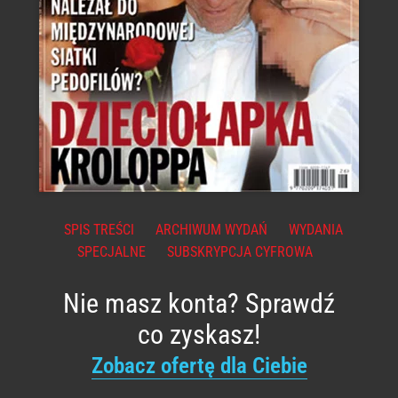
SPIS TREŚCI
ARCHIWUM WYDAŃ
WYDANIA
SPECJALNE
SUBSKRYPCJA CYFROWA
Nie masz konta? Sprawdź
co zyskasz!
Zobacz ofertę dla Ciebie