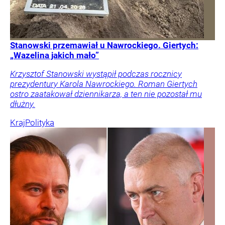
Stanowski przemawiał u Nawrockiego. Giertych:
„Wazelina jakich mało”
Krzysztof Stanowski wystąpił podczas rocznicy
prezydentury Karola Nawrockiego. Roman Giertych
ostro zaatakował dziennikarza, a ten nie pozostał mu
dłużny.
Kraj
Polityka