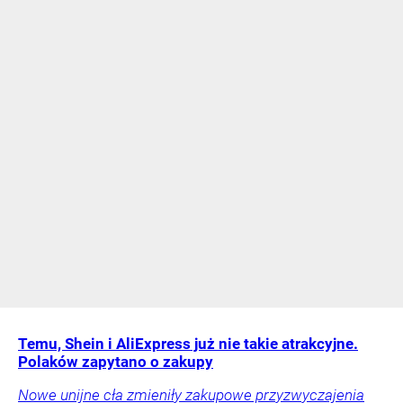
Temu, Shein i AliExpress już nie takie atrakcyjne.
Polaków zapytano o zakupy
Nowe unijne cła zmieniły zakupowe przyzwyczajenia