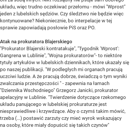
układu, więc trudno oczekiwać przełomu - mówi "Wprost"
jeden z lubelskich sędziów. Czy śledztwo nie będzie więc
kontynuowane? Niekoniecznie, bo interpelacje w tej
sprawie zapowiadają posłowie PiS oraz PO.
Atak na prokuratora Blajerskiego
"Prokurator Blajerski kontratakuje", "Tygodnik 'Wprost':
Gangrena w Lublinie", "Wojna prokuratorów"- to niektóre
tytuły artykułów w lubelskich dziennikach, które ukazały się
po naszej publikacji. "W podległych mi organach pracują
uczciwi ludzie. A że pracują dobrze, świadczą o tym wyniki
zwalczania przestępczości " - zapewnia na łamach
"Dziennika Wschodniego" Grzegorz Janicki, prokurator
apelacyjny w Lublinie. "Twierdzenie dotyczące rzekomego
układu panującego w lubelskiej prokuraturze jest
niesprawiedliwe i krzywdzące. Aby o czymś takim mówić,
trzeba (...) postawić zarzuty czy mieć wyrok wskazujący
na osoby, które miały dopuścić się takich czynów"