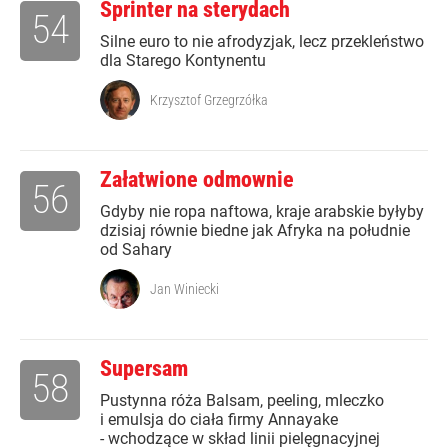
Sprinter na sterydach
54
Silne euro to nie afrodyzjak, lecz przekleństwo
dla Starego Kontynentu
Krzysztof Grzegrzółka
Załatwione odmownie
56
Gdyby nie ropa naftowa, kraje arabskie byłyby
dzisiaj równie biedne jak Afryka na południe
od Sahary
Jan Winiecki
Supersam
58
Pustynna róża Balsam, peeling, mleczko
i emulsja do ciała firmy Annayake
- wchodzące w skład linii pielęgnacyjnej