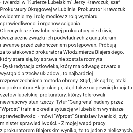
- twierdzi w "Kurierze Lubelskim" Jerzy Krawczuk, szef
Prokuratury Okręgowej w Lublinie. Prokurator Krawczuk
ewidentnie myli rolę mediów z rolą wymiaru
sprawiedliwości i organów ścigania.
Obecnych szefów lubelskiej prokuratury nie dziwią
dwuznaczne związki ich podwładnych z gangsterami
i awanse przed zakończeniem postępowań. Próbują
za to atakować prokuratora Włodzimierza Blajerskiego,
który stara się, by sprawa nie została rozmyta.
- Dyskredytacja człowieka, który ma odwagę otwarcie
wystąpić przeciw układowi, to najbardziej
rozpowszechniona metoda obrony. Stąd, jak sądzę, ataki
na prokuratora Blajerskiego, stąd także najpewniej krucjata
szefów lubelskiej prokuratury, którzy tolerowali
niewłaściwy stan rzeczy. Tytuł "Gangrena" nadany przez
"Wprost" trafnie określa sytuację w lubelskim wymiarze
sprawiedliwości - mówi "Wprost" Stanisław Iwanicki, były
minister sprawiedliwości. - Z mojej współpracy
z prokuratorem Blajerskim wynika, że to jeden z nielicznych,