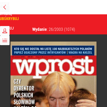
PRZEJDŹ
NA
WPROST
STRONĘ
GŁÓWNĄ
UBSKRYBUJ
Tygodnik Wprost
ZALOGUJ
Wydanie
: 26/2003
(1074)
MENU