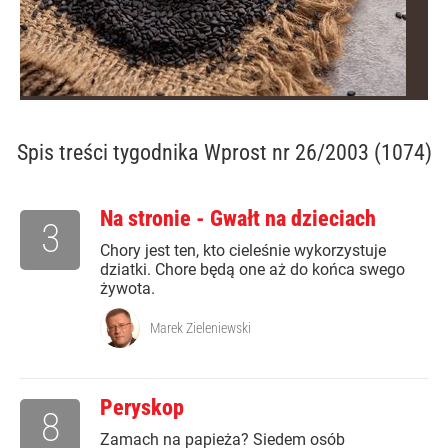
Spis treści
tygodnika Wprost nr 26/2003 (1074)
Na stronie - Gwałt na dzieciach
3
Chory jest ten, kto cieleśnie wykorzystuje
dziatki. Chore będą one aż do końca swego
żywota.
Marek Zieleniewski
Peryskop
8
Zamach na papieża? Siedem osób