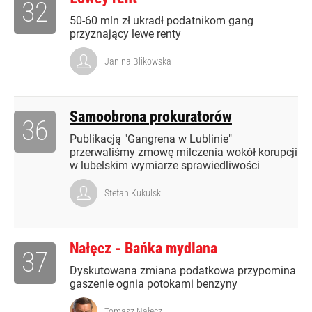
32
50-60 mln zł ukradł podatnikom gang
przyznający lewe renty
Janina Blikowska
Samoobrona prokuratorów
36
Publikacją "Gangrena w Lublinie"
przerwaliśmy zmowę milczenia wokół korupcji
w lubelskim wymiarze sprawiedliwości
Stefan Kukulski
Nałęcz - Bańka mydlana
37
Dyskutowana zmiana podatkowa przypomina
gaszenie ognia potokami benzyny
Tomasz Nałęcz