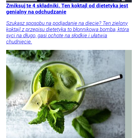
Zmiksuj te 4 składniki. Ten koktajl od dietetyka jest
genialny na odchudzanie
Szukasz sposobu na podjadanie na diecie? Ten zielony
koktajl z przepisu dietetyka to błonnikowa bomba, która
syci na długo, gasi ochotę na słodkie i ułatwia
chudnięcie.