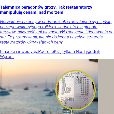
Tajemnica paragonów grozy. Tak restauratorzy
manipulują cenami nad morzem
Narzekanie na ceny w nadmorskich smażalniach są częścią
naszego wakacyjnego folkloru. Jednak to nie głupota
turystów, naiwność ani niezdolność mnożenia i dodawania do
stu. To przemyślana, ale nie do końca uczciwa strategia
restauratorów ukrywających ceny.
Finanse i inwestycje
Podróże
Kraj
Tylko u Nas
Tygodnik
Wprost