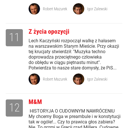
Robert Mazurek
Igor Zalewski
Z życia opozycji
11
Lech Kaczyński rozpoczął walkę z hałasem
na warszawskim Starym Mieście. Przy okazji
tej krucjaty stwierdził: "Muzyka techno
doprowadza przeciętnego człowieka
do obłędu w ciągu piętnastu minut".
Potwierdza to nasze stare domysły, że PiS...
Robert Mazurek
Igor Zalewski
M&M
12
HISTORYJA O CUDOWNYM NAWRÓCENIU
My chcemy Boga w preambule i w konstytucji
tak w ogóle!... Czy to prawica głos zabiera?
Nie. To grzmi w Grecji rząd Millera. Cudowne