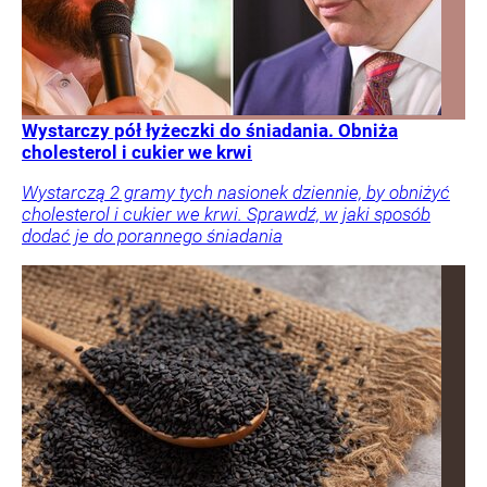
Wystarczy pół łyżeczki do śniadania. Obniża
cholesterol i cukier we krwi
Wystarczą 2 gramy tych nasionek dziennie, by obniżyć
cholesterol i cukier we krwi. Sprawdź, w jaki sposób
dodać je do porannego śniadania