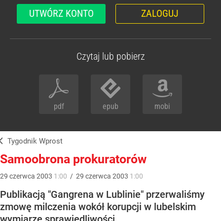
UTWÓRZ KONTO
ZALOGUJ
Czytaj lub pobierz
pdf
epub
mobi
Tygodnik Wprost
Samoobrona prokuratorów
29
czerwca
2003
1:00
/
29
czerwca
2003
1:00
Publikacją "Gangrena w Lublinie" przerwaliśmy
zmowę milczenia wokół korupcji w lubelskim
wymiarze sprawiedliwości