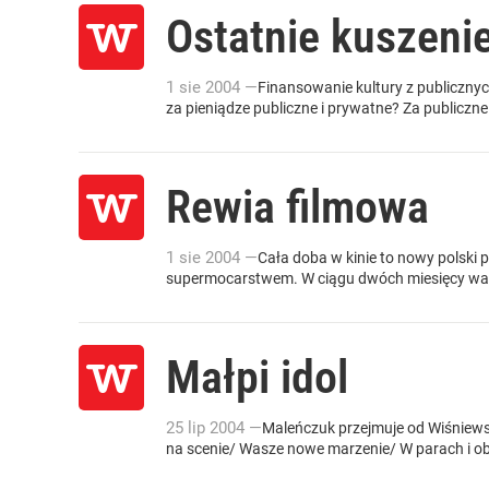
Ostatnie kuszeni
1
sie
2004
—
Finansowanie kultury z publicznyc
za pieniądze publiczne i prywatne? Za publiczne
Rewia filmowa
1
sie
2004
—
Cała doba w kinie to nowy polski p
supermocarstwem. W ciągu dwóch miesięcy waka
Małpi idol
25
lip
2004
—
Maleńczuk przejmuje od Wiśniews
na scenie/ Wasze nowe marzenie/ W parach i ob