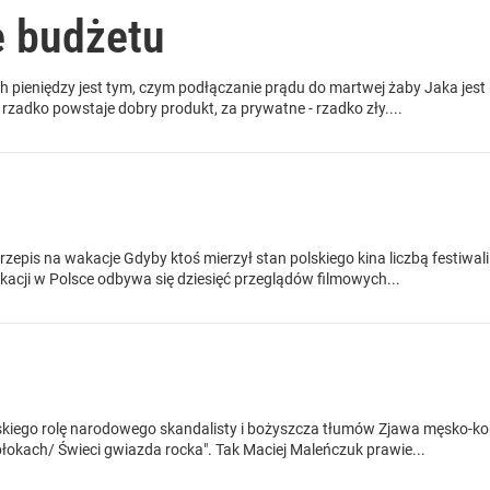
e budżetu
h pieniędzy jest tym, czym podłączanie prądu do martwej żaby Jaka jest
 rzadko powstaje dobry produkt, za prywatne - rzadko zły....
rzepis na wakacje Gdyby ktoś mierzył stan polskiego kina liczbą festiwal
cji w Polsce odbywa się dziesięć przeglądów filmowych...
kiego rolę narodowego skandalisty i bożyszcza tłumów Zjawa męsko-kobi
łokach/ Świeci gwiazda rocka". Tak Maciej Maleńczuk prawie...