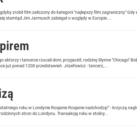
yby zrobił film zaliczony do kategorii "najlepszy film zagraniczny" Gdy 
ię stamtąd Jim Jarmusch zabiegał o względy w Europie....
spirem
ego aktorzy i tancerze rzucali dom, przyjaciół, rodzinę Słynne "Chicago
ce już ponad 1200 przedstawień. Józefowicz - tancerz,...
izą
tatniego roku w Londynie Rosjanie Rosjanie nadchodzą!" - krzyczą nagłów
 rodzinnych stron do Londynu. Transakcją roku w stolicy...