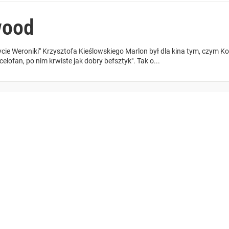
wood
ie Weroniki" Krzysztofa Kieślowskiego Marlon był dla kina tym, czym Koper
elofan, po nim krwiste jak dobry befsztyk". Tak o...