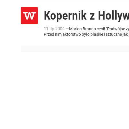
Kopernik z Holly
11
lip
2004
—
Marlon Brando cenił "Podwójne życ
Przed nim aktorstwo było płaskie i sztuczne jak c