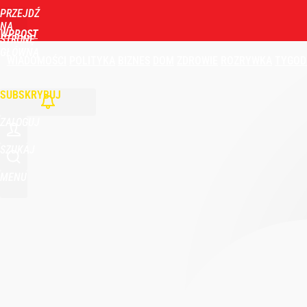
PRZEJDŹ
NA
WPROST
STRONĘ
GŁÓWNĄ
WIADOMOŚCI
POLITYKA
BIZNES
DOM
ZDROWIE
ROZRYWKA
TYGOD
SUBSKRYBUJ
ZALOGUJ
SZUKAJ
MENU