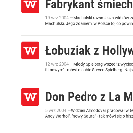
Fabrykant śmiec
19
wrz
2004
—
Machulski rozśmiesza widzów za
Machulski. Jego zdaniem, w Polsce to, co powin
Łobuziak z Holly
12
wrz
2004
—
Młody Spielberg wszedł z wyciec
filmowym" - mówi o sobie Steven Spielberg. Najsł
Don Pedro z La 
5
wrz
2004
—
W dzień Almodóvar pracował w te
Andy Warhol", "nowy Saura" - tak mówi się o h