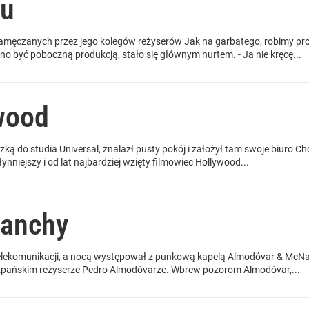
hu
męczanych przez jego kolegów reżyserów Jak na garbatego, robimy prost
no być poboczną produkcją, stało się głównym nurtem. - Ja nie kręcę...
wood
zką do studia Universal, znalazł pusty pokój i założył tam swoje biuro C
ynniejszy i od lat najbardziej wzięty filmowiec Hollywood...
Manchy
lekomunikacji, a nocą występował z punkową kapelą Almodóvar & McNam
iszpańskim reżyserze Pedro Almodóvarze. Wbrew pozorom Almodóvar,...