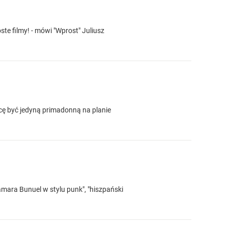
e filmy! - mówi "Wprost" Juliusz
hcę być jedyną primadonną na planie
ara Bunuel w stylu punk", "hiszpański