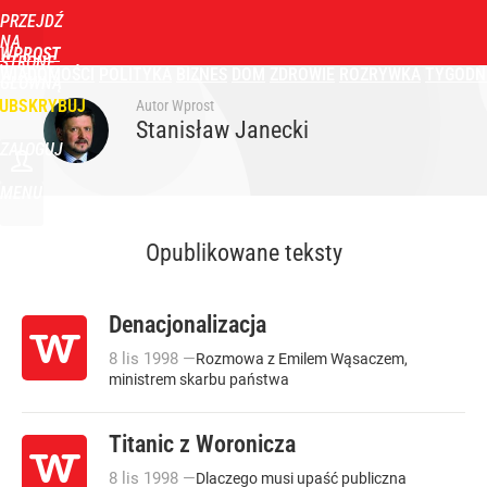
PRZEJDŹ
NA
WPROST
STRONĘ
WIADOMOŚCI
POLITYKA
BIZNES
DOM
ZDROWIE
ROZRYWKA
TYGODN
GŁÓWNĄ
UBSKRYBUJ
Autor Wprost
Stanisław Janecki
ZALOGUJ
MENU
Opublikowane teksty
Denacjonalizacja
8
lis
1998
—
Rozmowa z Emilem Wąsaczem,
ministrem skarbu państwa
Titanic z Woronicza
8
lis
1998
—
Dlaczego musi upaść publiczna