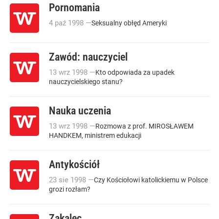
Pornomania
4
paź
1998
—
Seksualny obłęd Ameryki
Zawód: nauczyciel
13
wrz
1998
—
Kto odpowiada za upadek
nauczycielskiego stanu?
Nauka uczenia
13
wrz
1998
—
Rozmowa z prof. MIROSŁAWEM
HANDKEM, ministrem edukacji
Antykościół
23
sie
1998
—
Czy Kościołowi katolickiemu w Polsce
grozi rozłam?
Zakalec