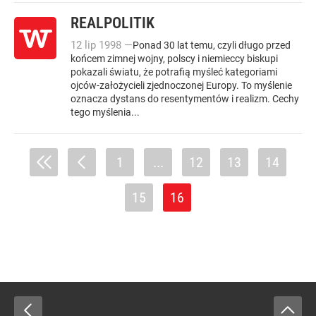
REALPOLITIK
12
lip
1998
—
Ponad 30 lat temu, czyli długo przed
końcem zimnej wojny, polscy i niemieccy biskupi
pokazali światu, że potrafią myśleć kategoriami
ojców-założycieli zjednoczonej Europy. To myślenie
oznacza dystans do resentymentów i realizm. Cechy
tego myślenia...
1
...
12
13
14
15
16