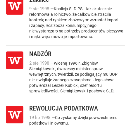
9
sie
1998
—
Koalicja SLD-PSL tak skutecznie
reformowała rolnictwo, że całkowicie straciła
kontrolę nad rynkiem zbożowym: wzrastał import
i zapasy, lecz zboża konsumpcyjnego
nie wystarczało na potrzeby producentów pieczywa
i mąki, więc znowu je importowano.
NADZÓR
2
sie
1998
—
Wiosną 1996 r. Zbigniew
Siemiątkowski, ówczesny minister spraw
wewnętrznych, twierdził, że podlegający mu UOP
nie inwigiluje żadnego czasopisma. Jego słowa
potwierdzał Leszek Kubicki, szef resortu
sprawiedliwości. Siemiątkowski i posłowie SLD...
REWOLUCJA PODATKOWA
19
lip
1998
—
Co zyskamy dzięki powszechnemu
podatkowi liniowemu.