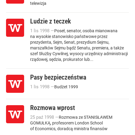
telewizja
Ludzie z teczek
1
lis
1998
—
Poseł, senator, osoba mianowana
na wysokie stanowisko państwowe przez
prezydenta, Sejm, Senat, prezydium Sejmu,
marszałków Sejmu bądź Senatu, premiera, a także
szef Służby Cywilnej, wysocy urzędnicy administracji
rządowej, sędzia, prokurator lub...
Pasy bezpieczeństwa
1
lis
1998
—
Budżet 1999
Rozmowa wprost
25
paź
1998
—
Rozmowa ze STANISŁAWEM
GOMUŁKĄ, profesorem London School
of Economics, doradcą ministra finansów