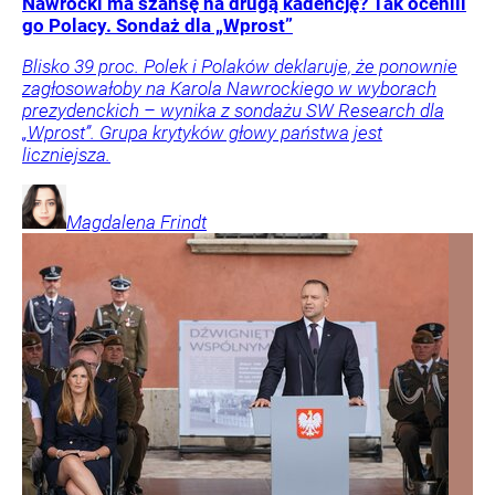
Nawrocki ma szansę na drugą kadencję? Tak ocenili
go Polacy. Sondaż dla „Wprost”
Blisko 39 proc. Polek i Polaków deklaruje, że ponownie
zagłosowałoby na Karola Nawrockiego w wyborach
prezydenckich – wynika z sondażu SW Research dla
„Wprost”. Grupa krytyków głowy państwa jest
liczniejsza.
Magdalena
Frindt