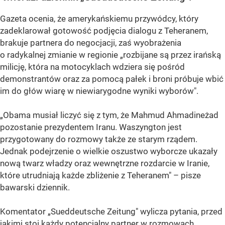
Gazeta ocenia, że amerykańskiemu przywódcy, który
zadeklarował gotowość podjęcia dialogu z Teheranem,
brakuje partnera do negocjacji, zaś wyobrażenia
o radykalnej zmianie w regionie „rozbijane są przez irańską
milicję, która na motocyklach wdziera się pośród
demonstrantów oraz za pomocą pałek i broni próbuje wbić
im do głów wiarę w niewiarygodne wyniki wyborów".
„Obama musiał liczyć się z tym, że Mahmud Ahmadineżad
pozostanie prezydentem Iranu. Waszyngton jest
przygotowany do rozmowy także ze starym rządem.
Jednak podejrzenie o wielkie oszustwo wyborcze ukazały
nową twarz władzy oraz wewnętrzne rozdarcie w Iranie,
które utrudniają każde zbliżenie z Teheranem" – pisze
bawarski dziennik.
Komentator „Sueddeutsche Zeitung" wylicza pytania, przed
jakimi stoi każdy potencjalny partner w rozmowach