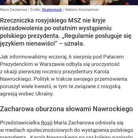
Maria Zacharowa
/ Źródło:
Shutterstock
/
Maksim Konstantinov
Rzeczniczka rosyjskiego MSZ nie kryje
niezadowolenia po ostatnim wystąpieniu
polskiego prezydenta. „Regularnie posługuje się
językiem nienawiści” – uznała.
Jak informowaliśmy wczoraj, 6 sierpnia pod Pałacem
Prezydenckim w Warszawie odbyła się uroczystość
z okazji pierwszej rocznicy prezydentury Karola
Nawrockiego. Polityk w trakcie swojego przemówienia
poruszył wiele kwestii, w tym te związane z rosyjską
agresją wobec Ukrainy.
Zacharowa oburzona słowami Nawrockiego
Przedstawicielka
Rosji
Maria Zacharowa odniosła się
w mediach społecznościowych do wystąpienia polskiego
prezydenta.
„Karola Nawrockiego po raz kolejny poniosło,