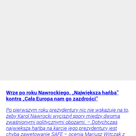
Wrze po roku Nawrockiego. „Największa hańba”
kontra „Cała Europa nam go zazdrości”
Po pierwszym roku prezydentury nic nie wskazuje na to,
żeby Karol Nawrocki wyciszył spory między dwoma
zwaśnionymi politycznymi obozami. – Dotychczas
największą hańbą na karcie jego prezydentury jest
chyba zawetowanie SAFE – ocenia Mariusz Witczak z