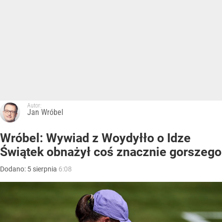
Autor:
Jan Wróbel
Wróbel: Wywiad z Woydyłło o Idze
Świątek obnażył coś znacznie gorszego
Dodano:
5
sierpnia
6:08