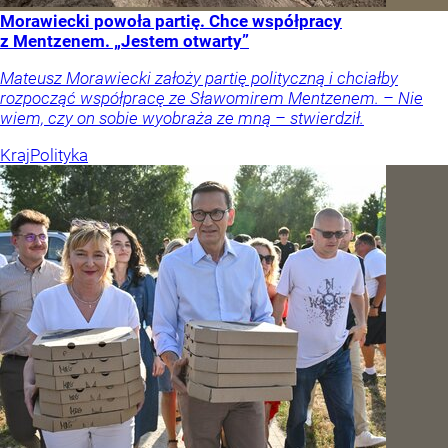
Morawiecki powoła partię. Chce współpracy
z Mentzenem. „Jestem otwarty”
Mateusz Morawiecki założy partię polityczną i chciałby
rozpocząć współpracę ze Sławomirem Mentzenem. – Nie
wiem, czy on sobie wyobraża ze mną – stwierdził.
Kraj
Polityka