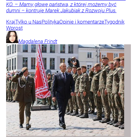
KO. – Mamy głowę państwa, z której możemy być
dumni – kontruje Marek Jakubiak z Rozwoju Plus.
Kraj
Tylko u Nas
Polityka
Opinie i komentarze
Tygodnik
Wprost
Magdalena
Frindt