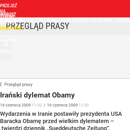
PRZEJDŹ
NA
WPROST
STRONĘ
WIADOMOŚCI
POLITYKA
BIZNES
DOM
ZDROWIE
ROZRYWKA
TYGODN
GŁÓWNĄ
PRZEGLĄD PRASY
UBSKRYBUJ
ZALOGUJ
MENU
Przegląd prasy
Irański dylemat Obamy
16
czerwca
2009
11:30
/
16
czerwca
2009
11:30
Wydarzenia w Iranie postawiły prezydenta USA
Baracka Obamę przed wielkim dylematem –
twierdzi dziennik „Sueddeutsche Zeitung”.