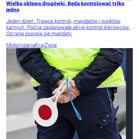
Wielka obława drogówki. Będą kontrolować tylko
jedno
Jeden dzień. Tysiące kontroli, mandatów i punktów
karnych. Policja zaplanowała akcję kontroli kierowców.
Od rana posypią się mandaty.
Motoryzacja
Kraj
Życie