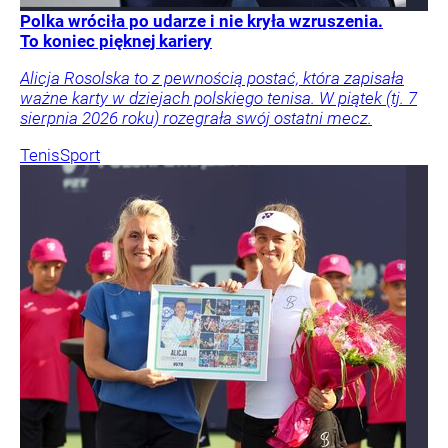
Polka wróciła po udarze i nie kryła wzruszenia.
To koniec pięknej kariery
Alicja Rosolska to z pewnością postać, która zapisała
ważne karty w dziejach polskiego tenisa. W piątek (tj. 7
sierpnia 2026 roku) rozegrała swój ostatni mecz.
Tenis
Sport