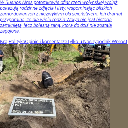
W Buenos Aires potomkowie ofiar rzezi wołyńskiej wciąż
pokazują rodzinne zdjęcia i listy, wspominając bliskich
zamordowanych z niezwykłym okrucieństwem. Ich dramat
przypomina, że dla wielu rodzin Wołyń nie jest historią
zamkniętą, lecz bolesną raną, która do dziś nie została
zagojona.
Kraj
Polityka
Opinie i komentarze
Tylko u Nas
Tygodnik Wprost