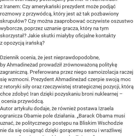
z Iranem: Czy amerykański prezydent może podjąć
rozmowy z przywódcą, który jest aż tak pozbawiony
skrupułów? Czy można zaaprobować oczywiste oszustwo
wyborcze, poprzez uznanie gracza, który na tym
skorzystał? Jakie skutki miałyby oficjalne kontakty
z opozycją irańską?
Dziennik ocenia, że jest nieprawdopodobne,
by Ahmadineżad prowadził zrównoważoną politykę
zagraniczną. Preferowana przez niego samoizolacja raczej
się wzmocni. Prezydent Ahmadineżad czerpie swoją moc
z retoryki siły oraz rzeczywistej strategicznej pozycji, którą
chce zdobyć Iran dzięki pozyskaniu broni nuklearnej –
ocenia przywódcą.
Autor artykułu dodaje, że również postawa Izraela
ogranicza Obamie pole działania. „Barack Obama musi
uznać, że politycznego postępu na Bliskim Wschodzie
nie da się osiągnąć dzięki gorącemu sercu i wrażliwej