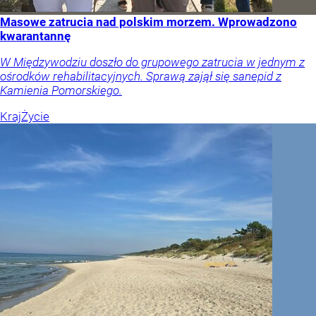
Masowe zatrucia nad polskim morzem. Wprowadzono
kwarantannę
W Międzywodziu doszło do grupowego zatrucia w jednym z
ośrodków rehabilitacyjnych. Sprawą zajął się sanepid z
Kamienia Pomorskiego.
Kraj
Życie