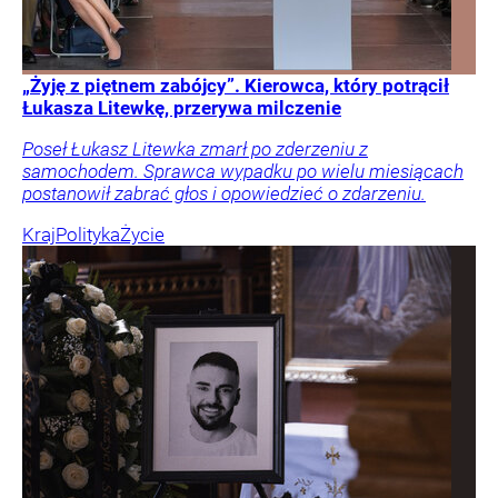
„Żyję z piętnem zabójcy”. Kierowca, który potrącił
Łukasza Litewkę, przerywa milczenie
Poseł Łukasz Litewka zmarł po zderzeniu z
samochodem. Sprawca wypadku po wielu miesiącach
postanowił zabrać głos i opowiedzieć o zdarzeniu.
Kraj
Polityka
Życie