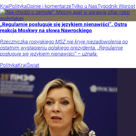
Kraj
Polityka
Opinie i komentarze
Tylko u Nas
Tygodnik Wprost
„Regularnie posługuje się językiem nienawiści”. Ostra
reakcja Moskwy na słowa Nawrockiego
Rzeczniczka rosyjskiego MSZ nie kryje niezadowolenia po
ostatnim wystąpieniu polskiego prezydenta. „Regularnie
posługuje się językiem nienawiści” – uznała.
Polityka
Kraj
Świat