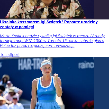
Ukrainka koszmarem Igi Świątek? Popsute urodziny
zostały w pamięci
Marta Kostiuk będzie rywalką Igi Świątek w meczu IV rundy
turnieju rangi WTA 1000 w Toronto. Ukrainka zabrała głos o
Polce tuż przed rozpoczęciem rywalizacji.
Tenis
Sport