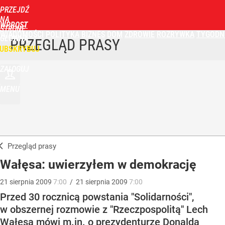
PRZEJDŹ
NA
WPROST
STRONĘ
WIADOMOŚCI
POLITYKA
BIZNES
DOM
ZDROWIE
ROZRYWKA
TYGODN
GŁÓWNĄ
PRZEGLĄD PRASY
UBSKRYBUJ
ZALOGUJ
MENU
Przegląd prasy
Wałęsa: uwierzyłem w demokrację
21
sierpnia
2009
7:00
/
21
sierpnia
2009
7:00
Przed 30 rocznicą powstania "Solidarności",
w obszernej rozmowie z "Rzeczpospolitą" Lech
Wałęsa mówi m.in. o prezydenturze Donalda