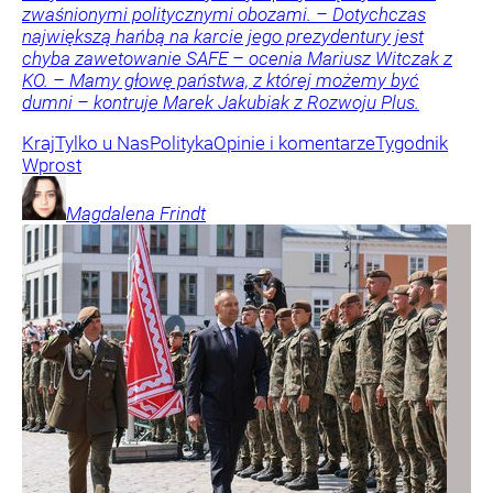
zwaśnionymi politycznymi obozami. – Dotychczas
największą hańbą na karcie jego prezydentury jest
chyba zawetowanie SAFE – ocenia Mariusz Witczak z
KO. – Mamy głowę państwa, z której możemy być
dumni – kontruje Marek Jakubiak z Rozwoju Plus.
Kraj
Tylko u Nas
Polityka
Opinie i komentarze
Tygodnik
Wprost
Magdalena
Frindt