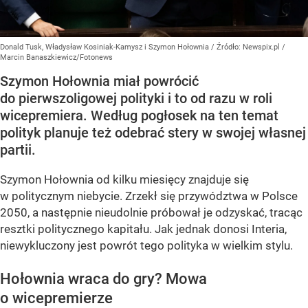
Donald Tusk, Władysław Kosiniak-Kamysz i Szymon Hołownia
/ Źródło:
Newspix.pl
/
Marcin Banaszkiewicz/Fotonews
Szymon Hołownia miał powrócić
do pierwszoligowej polityki i to od razu w roli
wicepremiera. Według pogłosek na ten temat
polityk planuje też odebrać stery w swojej własnej
partii.
Szymon Hołownia od kilku miesięcy znajduje się
w politycznym niebycie. Zrzekł się przywództwa w Polsce
2050, a następnie nieudolnie próbował je odzyskać, tracąc
resztki politycznego kapitału. Jak jednak donosi Interia,
niewykluczony jest powrót tego polityka w wielkim stylu.
Hołownia wraca do gry? Mowa
o wicepremierze