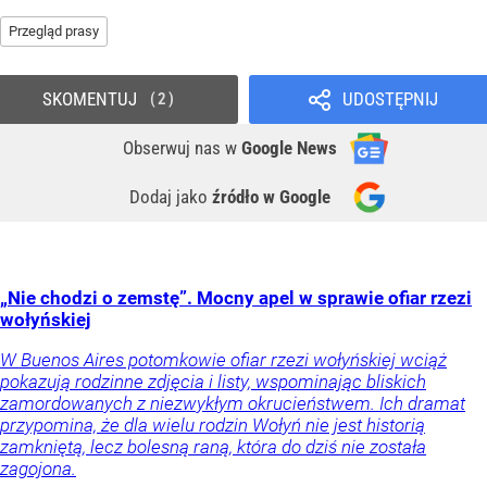
Przegląd prasy
SKOMENTUJ
UDOSTĘPNIJ
2
Obserwuj nas
w
Google News
Dodaj jako
źródło w Google
„Nie chodzi o zemstę”. Mocny apel w sprawie ofiar rzezi
wołyńskiej
W Buenos Aires potomkowie ofiar rzezi wołyńskiej wciąż
pokazują rodzinne zdjęcia i listy, wspominając bliskich
zamordowanych z niezwykłym okrucieństwem. Ich dramat
przypomina, że dla wielu rodzin Wołyń nie jest historią
zamkniętą, lecz bolesną raną, która do dziś nie została
zagojona.