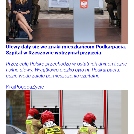
Ulewy dały się we znaki mieszkańcom Podkarpacia.
Szpital w Rzeszowie wstrzymał przyjęcia
Przez całą Polskę przechodzą w ostatnich dniach liczne
i silne ulewy. Wyjątkowo ciężko było na Podkarpaciu,
gdzie woda zalała pomieszczenia szpitalne.
Kraj
Pogoda
Życie