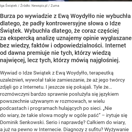
Iga Świątek
/ Źródło:
Newspix.pl
/
Zuma
Burza po wywiadzie z Ewą Woydyłło nie wybuchła
dlatego, że padły kontrowersyjne słowa o Idze
Świątek. Wybuchła dlatego, że coraz częściej
za ekspercką analizę uznajemy opinie wygłaszane
bez wiedzy, faktów i odpowiedzialności. Internet
od dawna premiuje nie tych, którzy wiedzą
najwięcej, lecz tych, którzy mówią najgłośniej.
Wywiad o Idze Swiątek z Ewą Woydyłło, terapeutką
uzależnień, wywołał takie zamieszanie, że aż jego twórcy
zdjęli go z Internetu. I jeszcze się pokajali. Tyle że...
rozmówczyni bardzo sprawnie posłużyła się językiem
powszechnie używanym w rozmowach, w wielu
podcastach i programach hulających po sieci. „Nie
do wiary, że takie słowa mogły w ogóle paść” – irytuje się
Dominik Senkowski. Serio i naprawdę? Całkiem do wiary,
a już na pewno w Internecie. Diagnozy z sufitu? Wyżywanie