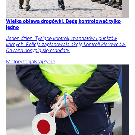
Wielka obława drogówki. Będą kontrolować tylko
jedno
Jeden dzień. Tysiące kontroli, mandatów i punktów
karnych. Policja zaplanowała akcję kontroli kierowców.
Od rana posypią się mandaty.
Motoryzacja
Kraj
Życie