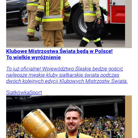
Klubowe Mistrzostwa Świata będą w Polsce!
To wielkie wyróżnienie
To już oficjalne! Województwo Śląskie będzie gościć
najlepsze męskie kluby siatkarskie świata podczas
dwóch kolejnych edycji Klubowych Mistrzostw Świata.
Siatkówka
Sport