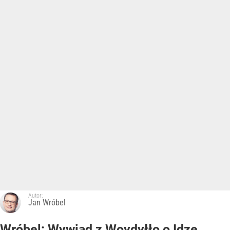
Autor:
Jan Wróbel
Wróbel: Wywiad z Woydyłło o Idze