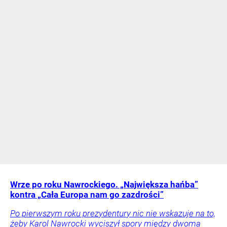
Wrze po roku Nawrockiego. „Największa hańba”
kontra „Cała Europa nam go zazdrości”
Po pierwszym roku prezydentury nic nie wskazuje na to,
żeby Karol Nawrocki wyciszył spory między dwoma